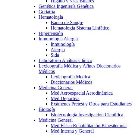
Hígado y Vías Biliares
Genética Ingeniería Genética
Geriatría
Hematología
Banco de Sangre
Hematología Sistema Linfático
Hipertensión
Inmunología Alergia
Inmunología
Alergia
Sida
Laboratorio Análisis Clínico
Lexicografía Médica y Afines Diccionarios
Médicos
Lexicografía Médica
Diccionarios Médicos
Medicina General
Med Aeroespacial Aerodinámica
Med Deportiva
Exámenes Pretest y Otros para Estudiantes
Biología
Biotecnología Investigación Científica
Medicina General
Med Física Rehabilitación Kinesiterapia
Med Interna y General