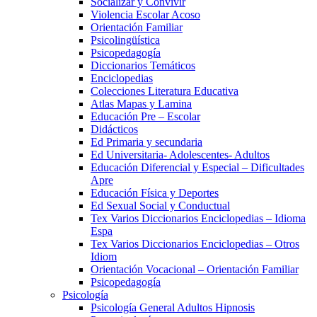
Socializar y Convivir
Violencia Escolar Acoso
Orientación Familiar
Psicolingüística
Psicopedagogía
Diccionarios Temáticos
Enciclopedias
Colecciones Literatura Educativa
Atlas Mapas y Lamina
Educación Pre – Escolar
Didácticos
Ed Primaria y secundaria
Ed Universitaria- Adolescentes- Adultos
Educación Diferencial y Especial – Dificultades
Apre
Educación Física y Deportes
Ed Sexual Social y Conductual
Tex Varios Diccionarios Enciclopedias – Idioma
Espa
Tex Varios Diccionarios Enciclopedias – Otros
Idiom
Orientación Vocacional – Orientación Familiar
Psicopedagogía
Psicología
Psicología General Adultos Hipnosis