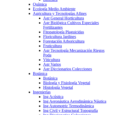
Química
Ecología Medio Ambiente
Agricultura y Tecnologías Afines
Agr General Horticultura
Agr Biológica Cultivos Especiales
Fertilizantes
Fitopatología Plaguicidas
Floricultura Jardines
Forestación Arboricultura
Fruticultura
Agr Tecnología Mecanización Riegos
Poda
Viticultura
Agr Varios
Agr Diccionarios Colecciones
Botánica
Botánica
Biología y Fisiología Vegetal
Histología Vegetal
Ingenierías
Ing Acústica
Ing Aeronáutica Aerodinámica Náutica
Ing Automotriz Termodinámica
Ing Civil y Estructural Topografía