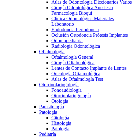
Atlas de Odontología Diccionarios Varios
Cirugía Odontológica Anestesia
Farmacología Bioqui
Clínica Odontológica Materiales
Laboratorio
Endodoncia Periodoncia
Oclusión Ortodoncia Prótesis Implantes
Odontopediatria
Radiología Odontológica
Oftalmología
Oftalmología General
Cirugía Oftalmológica
Lentes de Contacto Implante de Lentes
Oncología Oftalmológica
Atlas de Oftalmología Test
Otorrinolaringología
Fonoaudiología
Otorrinolaringología
Otología
Parasitología
Patología
Citología
Histología
Patología
Pediatría