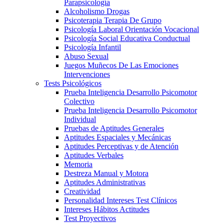
Parapsicología
Alcoholismo Drogas
Psicoterapia Terapia De Grupo
Psicología Laboral Orientación Vocacional
Psicología Social Educativa Conductual
Psicología Infantil
Abuso Sexual
Juegos Muñecos De Las Emociones
Intervenciones
Tests Psicológicos
Prueba Inteligencia Desarrollo Psicomotor
Colectivo
Prueba Inteligencia Desarrollo Psicomotor
Individual
Pruebas de Aptitudes Generales
Aptitudes Espaciales y Mecánicas
Aptitudes Perceptivas y de Atención
Aptitudes Verbales
Memoria
Destreza Manual y Motora
Aptitudes Administrativas
Creatividad
Personalidad Intereses Test Clínicos
Intereses Hábitos Actitudes
Test Proyectivos