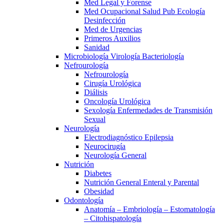
Med Legal y Forense
Med Ocupacional Salud Pub Ecología
Desinfección
Med de Urgencias
Primeros Auxilios
Sanidad
Microbiología Virología Bacteriología
Nefrourología
Nefrourología
Cirugía Urológica
Diálisis
Oncología Urológica
Sexología Enfermedades de Transmisión
Sexual
Neurología
Electrodiagnóstico Epilepsia
Neurocirugía
Neurología General
Nutrición
Diabetes
Nutrición General Enteral y Parental
Obesidad
Odontología
Anatomía – Embriología – Estomatología
– Citohispatología