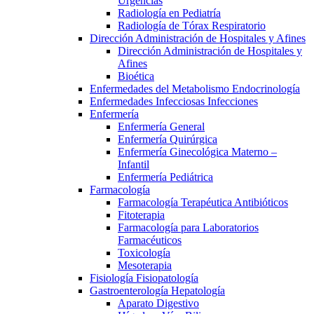
Urgencias
Radiología en Pediatría
Radiología de Tórax Respiratorio
Dirección Administración de Hospitales y Afines
Dirección Administración de Hospitales y
Afines
Bioética
Enfermedades del Metabolismo Endocrinología
Enfermedades Infecciosas Infecciones
Enfermería
Enfermería General
Enfermería Quirúrgica
Enfermería Ginecológica Materno –
Infantil
Enfermería Pediátrica
Farmacología
Farmacología Terapéutica Antibióticos
Fitoterapia
Farmacología para Laboratorios
Farmacéuticos
Toxicología
Mesoterapia
Fisiología Fisiopatología
Gastroenterología Hepatología
Aparato Digestivo