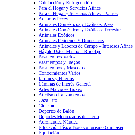
Calefacción y Refrigeración
Para el Hogar y Servicios Afines
Para el Hogar y Servicios Afines – Varios
Acuarios Peces
Animales Domésticos y Exóticos: Aves
Animales Domésticos y Exóticos: Terrestres
Animales Exóticos
Animales Pequeños Y Domésticos
Animales y Labores de Campo – Intereses Afines
Hágalo Usted Mismo – Bricolaje
Pasatiempos Varios
Pasatiempos y Juegos
Pasatiempos y Mascotas
Conocimientos Varios
Jardines y Huertos
Láminas de Interés General
Artes Marciales Boxeo
Atletismo Lanzamientos
Caza Tiro
Ciclismo
Deportes de Balón
Deportes Motorizados de Tierra
Aeronáutica Náutica
Educación Física Fisicoculturismo Gimnasia
Equitación