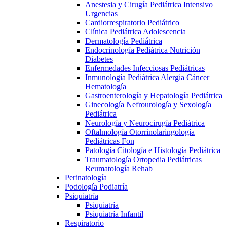
Anestesia y Cirugía Pediátrica Intensivo
Urgencias
Cardiorrespiratorio Pediátrico
Clínica Pediátrica Adolescencia
Dermatología Pediátrica
Endocrinología Pediátrica Nutrición
Diabetes
Enfermedades Infecciosas Pediátricas
Inmunología Pediátrica Alergia Cáncer
Hematología
Gastroenterología y Hepatología Pediátrica
Ginecología Nefrourología y Sexología
Pediátrica
Neurología y Neurocirugía Pediátrica
Oftalmología Otorrinolaringología
Pediátricas Fon
Patología Citología e Histología Pediátrica
Traumatología Ortopedia Pediátricas
Reumatología Rehab
Perinatología
Podología Podiatría
Psiquiatría
Psiquiatría
Psiquiatría Infantil
Respiratorio