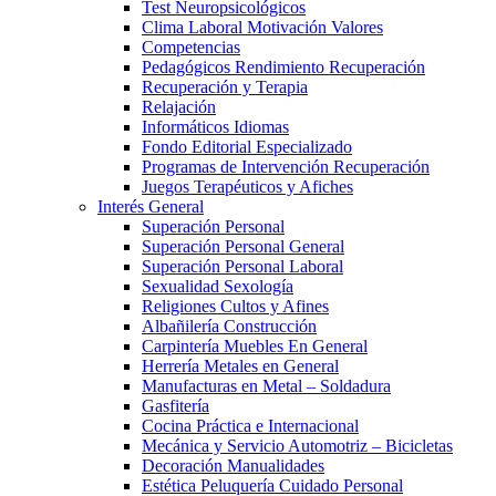
Test Neuropsicológicos
Clima Laboral Motivación Valores
Competencias
Pedagógicos Rendimiento Recuperación
Recuperación y Terapia
Relajación
Informáticos Idiomas
Fondo Editorial Especializado
Programas de Intervención Recuperación
Juegos Terapéuticos y Afiches
Interés General
Superación Personal
Superación Personal General
Superación Personal Laboral
Sexualidad Sexología
Religiones Cultos y Afines
Albañilería Construcción
Carpintería Muebles En General
Herrería Metales en General
Manufacturas en Metal – Soldadura
Gasfitería
Cocina Práctica e Internacional
Mecánica y Servicio Automotriz – Bicicletas
Decoración Manualidades
Estética Peluquería Cuidado Personal