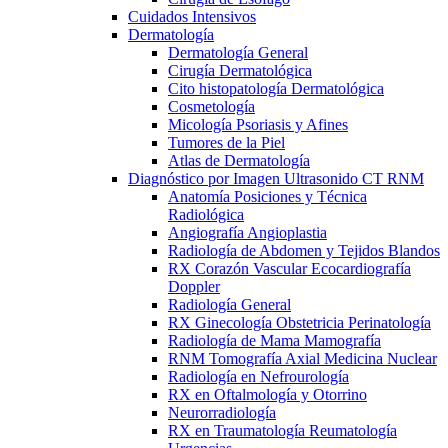
Cuidados Intensivos
Dermatología
Dermatología General
Cirugía Dermatológica
Cito histopatología Dermatológica
Cosmetología
Micología Psoriasis y Afines
Tumores de la Piel
Atlas de Dermatología
Diagnóstico por Imagen Ultrasonido CT RNM
Anatomía Posiciones y Técnica
Radiológica
Angiografía Angioplastia
Radiología de Abdomen y Tejidos Blandos
RX Corazón Vascular Ecocardiografía
Doppler
Radiología General
RX Ginecología Obstetricia Perinatología
Radiología de Mama Mamografía
RNM Tomografía Axial Medicina Nuclear
Radiología en Nefrourología
RX en Oftalmología y Otorrino
Neurorradiología
RX en Traumatología Reumatología