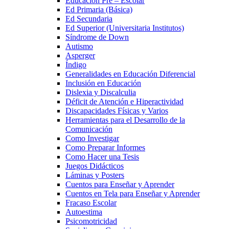
Educación Pre – Escolar
Ed Primaria (Básica)
Ed Secundaria
Ed Superior (Universitaria Institutos)
Síndrome de Down
Autismo
Asperger
Índigo
Generalidades en Educación Diferencial
Inclusión en Educación
Dislexia y Discalculia
Déficit de Atención e Hiperactividad
Discapacidades Físicas y Varios
Herramientas para el Desarrollo de la
Comunicación
Como Investigar
Como Preparar Informes
Como Hacer una Tesis
Juegos Didácticos
Láminas y Posters
Cuentos para Enseñar y Aprender
Cuentos en Tela para Enseñar y Aprender
Fracaso Escolar
Autoestima
Psicomotricidad