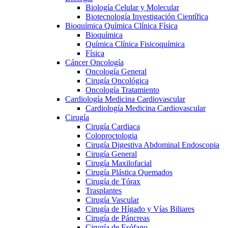
Biología Celular y Molecular
Biotecnología Investigación Científica
Bioquímica Química Clínica Física
Bioquímica
Química Clínica Fisicoquímica
Física
Cáncer Oncología
Oncología General
Cirugía Oncológica
Oncología Tratamiento
Cardiología Medicina Cardiovascular
Cardiología Medicina Cardiovascular
Cirugía
Cirugía Cardiaca
Coloproctologia
Cirugía Digestiva Abdominal Endoscopia
Cirugía General
Cirugía Maxilofacial
Cirugía Plástica Quemados
Cirugía de Tórax
Trasplantes
Cirugía Vascular
Cirugía de Hígado y Vías Biliares
Cirugía de Páncreas
Cirugía de Esófago