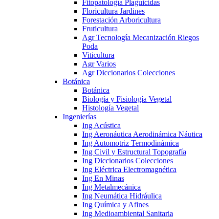
Fitopatología Plaguicidas
Floricultura Jardines
Forestación Arboricultura
Fruticultura
Agr Tecnología Mecanización Riegos
Poda
Viticultura
Agr Varios
Agr Diccionarios Colecciones
Botánica
Botánica
Biología y Fisiología Vegetal
Histología Vegetal
Ingenierías
Ing Acústica
Ing Aeronáutica Aerodinámica Náutica
Ing Automotriz Termodinámica
Ing Civil y Estructural Topografía
Ing Diccionarios Colecciones
Ing Eléctrica Electromagnética
Ing En Minas
Ing Metalmecánica
Ing Neumática Hidráulica
Ing Química y Afines
Ing Medioambiental Sanitaria