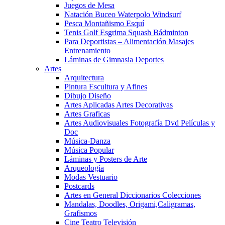
Juegos de Mesa
Natación Buceo Waterpolo Windsurf
Pesca Montañismo Esquí
Tenis Golf Esgrima Squash Bádminton
Para Deportistas – Alimentación Masajes
Entrenamiento
Láminas de Gimnasia Deportes
Artes
Arquitectura
Pintura Escultura y Afines
Dibujo Diseño
Artes Aplicadas Artes Decorativas
Artes Graficas
Artes Audiovisuales Fotografía Dvd Películas y
Doc
Música-Danza
Música Popular
Láminas y Posters de Arte
Arqueología
Modas Vestuario
Postcards
Artes en General Diccionarios Colecciones
Mandalas, Doodles, Origami,Caligramas,
Grafismos
Cine Teatro Televisión