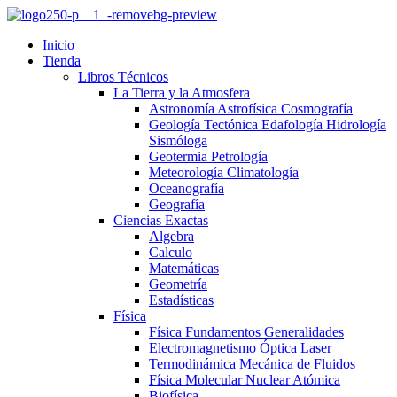
Inicio
Tienda
Libros Técnicos
La Tierra y la Atmosfera
Astronomía Astrofísica Cosmografía
Geología Tectónica Edafología Hidrología
Sismóloga
Geotermia Petrología
Meteorología Climatología
Oceanografía
Geografía
Ciencias Exactas
Algebra
Calculo
Matemáticas
Geometría
Estadísticas
Física
Física Fundamentos Generalidades
Electromagnetismo Óptica Laser
Termodinámica Mecánica de Fluidos
Física Molecular Nuclear Atómica
Biofísica