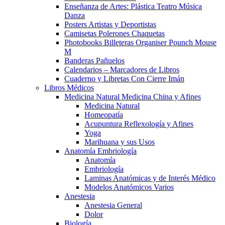
Enseñanza de Artes: Plástica Teatro Música
Danza
Posters Artistas y Deportistas
Camisetas Polerones Chaquetas
Photobooks Billeteras Organiser Pounch Mouse
M
Banderas Pañuelos
Calendarios – Marcadores de Libros
Cuaderno y Libretas Con Cierre Imán
Libros Médicos
Medicina Natural Medicina China y Afines
Medicina Natural
Homeopatía
Acupuntura Reflexología y Afines
Yoga
Marihuana y sus Usos
Anatomía Embriología
Anatomía
Embriología
Laminas Anatómicas y de Interés Médico
Modelos Anatómicos Varios
Anestesia
Anestesia General
Dolor
Biología