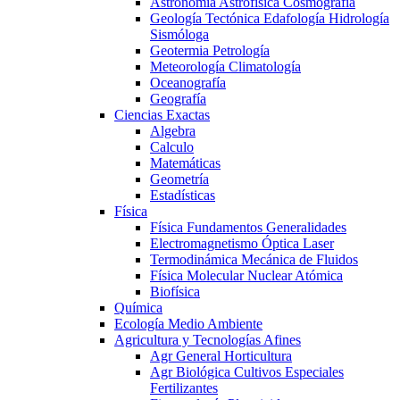
Astronomía Astrofísica Cosmografía
Geología Tectónica Edafología Hidrología
Sismóloga
Geotermia Petrología
Meteorología Climatología
Oceanografía
Geografía
Ciencias Exactas
Algebra
Calculo
Matemáticas
Geometría
Estadísticas
Física
Física Fundamentos Generalidades
Electromagnetismo Óptica Laser
Termodinámica Mecánica de Fluidos
Física Molecular Nuclear Atómica
Biofísica
Química
Ecología Medio Ambiente
Agricultura y Tecnologías Afines
Agr General Horticultura
Agr Biológica Cultivos Especiales
Fertilizantes