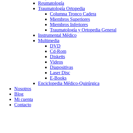
Reumatología
Traumatología Ortopedia
Columna Tronco Cadera
Miembros Superiores
Miembros Inferiores
Traumatología y Ortopedia General
Instrumental Médico
Multimedia
DVD
Cd-Rom
Disketts
Videos
Diapositivas
Laser Disc
E-Books
Enciclopedia Médico-Quirúrgica
Nosotros
Blog
Mi cuenta
Contacto