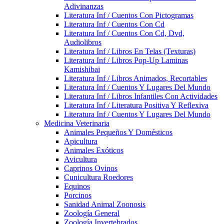
Adivinanzas
Literatura Inf / Cuentos Con Pictogramas
Literatura Inf / Cuentos Con Cd
Literatura Inf / Cuentos Con Cd, Dvd,
Audiolibros
Literatura Inf / Libros En Telas (Texturas)
Literatura Inf / Libros Pop-Up Laminas
Kamishibai
Literatura Inf / Libros Animados, Recortables
Literatura Inf / Cuentos Y Lugares Del Mundo
Literatura Inf / Libros Infantiles Con Actividades
Literatura Inf / Literatura Positiva Y Reflexiva
Literatura Inf / Cuentos Y Lugares Del Mundo
Medicina Veterinaria
Animales Pequeños Y Domésticos
Apicultura
Animales Exóticos
Avicultura
Caprinos Ovinos
Cunicultura Roedores
Equinos
Porcinos
Sanidad Animal Zoonosis
Zoología General
Zoología Invertebrados