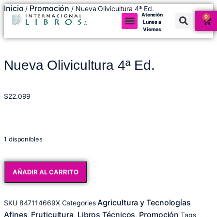
Inicio
Promoción
/
/ Nueva Olivicultura 4ª Ed.
Atención
0
Lunes a
Viernes
Nueva Olivicultura 4ª Ed.
$
22.099
1 disponibles
AÑADIR AL CARRITO
Agricultura y Tecnologías
SKU
847114669X
Categories
Afines
Fruticultura
Libros Técnicos
Promoción
,
,
,
Tags