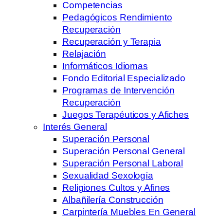
Competencias
Pedagógicos Rendimiento
Recuperación
Recuperación y Terapia
Relajación
Informáticos Idiomas
Fondo Editorial Especializado
Programas de Intervención
Recuperación
Juegos Terapéuticos y Afiches
Interés General
Superación Personal
Superación Personal General
Superación Personal Laboral
Sexualidad Sexología
Religiones Cultos y Afines
Albañilería Construcción
Carpintería Muebles En General