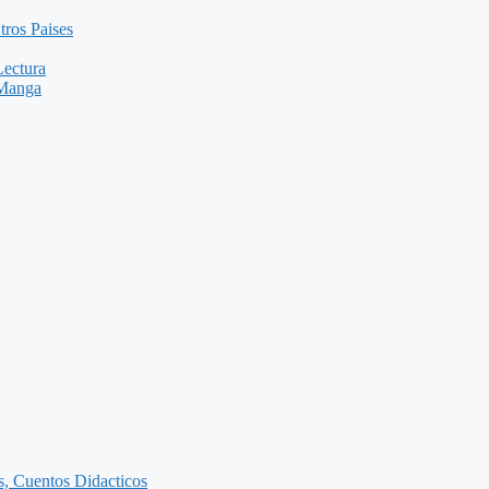
tros Paises
Lectura
 Manga
as, Cuentos Didacticos