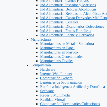
Ind Alimentaria: Carnes Huevos
Ind Alimentaria Pescados y Mariscos
Ind Alimentaria: Bebidas Alcohólicas
Ind Alimentaria: Bebidas no Alcohólicas Ace
Ind Alimentaria: Cacao Derivados Miel Espe
Ind Alimentaria: Cereales
Ind Alimentaria: Diccionarios Colecciones
Ind Alimentaria: Frutas Hortalizas
Ind Alimentaria: Leche y Derivados
Manufacturas
Manufacturas en Metal – Soldadura
Manufacturas en Papel
Manufacturas en Plástico
Manufacturas Generalidades
Manufacturas Textiles
Computación
Hardware
Internet Web Intranet
Computación General
Lenguajes de Programación
Robótica Inteligencia Artificial y Domótica
Software
Redes y Multimedia
Realidad Virtual
Computación Diccionarios Colecciones