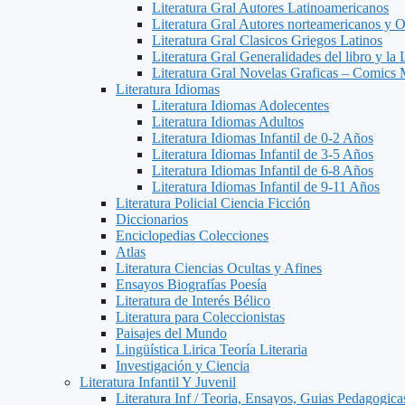
Literatura Gral Autores Latinoamericanos
Literatura Gral Autores norteamericanos y O
Literatura Gral Clasicos Griegos Latinos
Literatura Gral Generalidades del libro y la 
Literatura Gral Novelas Graficas – Comics
Literatura Idiomas
Literatura Idiomas Adolecentes
Literatura Idiomas Adultos
Literatura Idiomas Infantil de 0-2 Años
Literatura Idiomas Infantil de 3-5 Años
Literatura Idiomas Infantil de 6-8 Años
Literatura Idiomas Infantil de 9-11 Años
Literatura Policial Ciencia Ficción
Diccionarios
Enciclopedias Colecciones
Atlas
Literatura Ciencias Ocultas y Afines
Ensayos Biografías Poesía
Literatura de Interés Bélico
Literatura para Coleccionistas
Paisajes del Mundo
Lingüística Lirica Teoría Literaria
Investigación y Ciencia
Literatura Infantil Y Juvenil
Literatura Inf / Teoria, Ensayos, Guias Pedagogic