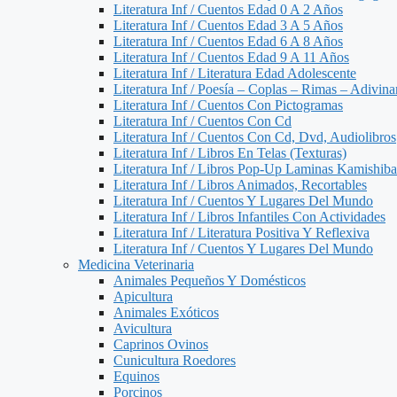
Literatura Inf / Cuentos Edad 0 A 2 Años
Literatura Inf / Cuentos Edad 3 A 5 Años
Literatura Inf / Cuentos Edad 6 A 8 Años
Literatura Inf / Cuentos Edad 9 A 11 Años
Literatura Inf / Literatura Edad Adolescente
Literatura Inf / Poesía – Coplas – Rimas – Adivin
Literatura Inf / Cuentos Con Pictogramas
Literatura Inf / Cuentos Con Cd
Literatura Inf / Cuentos Con Cd, Dvd, Audiolibros
Literatura Inf / Libros En Telas (Texturas)
Literatura Inf / Libros Pop-Up Laminas Kamishiba
Literatura Inf / Libros Animados, Recortables
Literatura Inf / Cuentos Y Lugares Del Mundo
Literatura Inf / Libros Infantiles Con Actividades
Literatura Inf / Literatura Positiva Y Reflexiva
Literatura Inf / Cuentos Y Lugares Del Mundo
Medicina Veterinaria
Animales Pequeños Y Domésticos
Apicultura
Animales Exóticos
Avicultura
Caprinos Ovinos
Cunicultura Roedores
Equinos
Porcinos