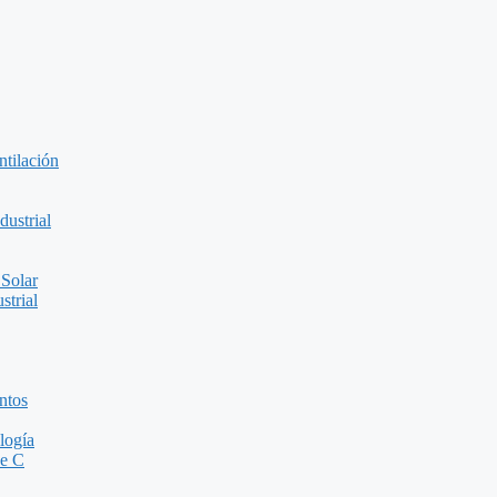
ntilación
ustrial
 Solar
strial
ntos
logía
de C