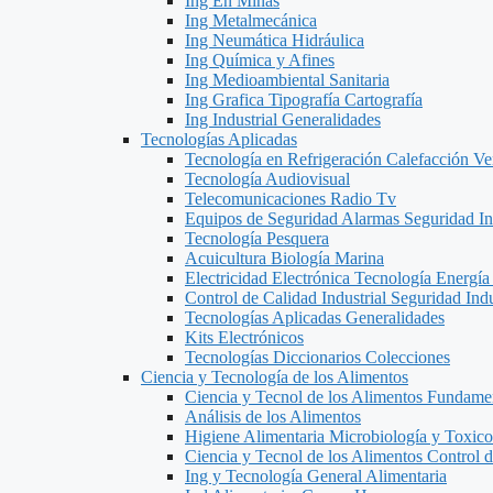
Ing En Minas
Ing Metalmecánica
Ing Neumática Hidráulica
Ing Química y Afines
Ing Medioambiental Sanitaria
Ing Grafica Tipografía Cartografía
Ing Industrial Generalidades
Tecnologías Aplicadas
Tecnología en Refrigeración Calefacción Ve
Tecnología Audiovisual
Telecomunicaciones Radio Tv
Equipos de Seguridad Alarmas Seguridad Ind
Tecnología Pesquera
Acuicultura Biología Marina
Electricidad Electrónica Tecnología Energía
Control de Calidad Industrial Seguridad Indu
Tecnologías Aplicadas Generalidades
Kits Electrónicos
Tecnologías Diccionarios Colecciones
Ciencia y Tecnología de los Alimentos
Ciencia y Tecnol de los Alimentos Fundame
Análisis de los Alimentos
Higiene Alimentaria Microbiología y Toxico
Ciencia y Tecnol de los Alimentos Control 
Ing y Tecnología General Alimentaria