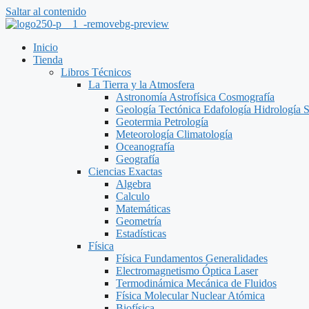
Saltar al contenido
Inicio
Tienda
Libros Técnicos
La Tierra y la Atmosfera
Astronomía Astrofísica Cosmografía
Geología Tectónica Edafología Hidrología 
Geotermia Petrología
Meteorología Climatología
Oceanografía
Geografía
Ciencias Exactas
Algebra
Calculo
Matemáticas
Geometría
Estadísticas
Física
Física Fundamentos Generalidades
Electromagnetismo Óptica Laser
Termodinámica Mecánica de Fluidos
Física Molecular Nuclear Atómica
Biofísica