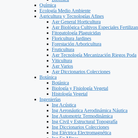
Química
Ecología Medio Ambiente
Agricultura y Tecnologías Afines
Agr General Horticultura
Agr Biológica Cultivos Especiales Fertilizan
Fitopatología Plaguicidas
Floricultura Jardines
Forestación Arboricultura
Fruticultura
Agr Tecnología Mecanización Riegos Poda
Viticultura
Agr Varios
Agr Diccionarios Colecciones
Botánica
Botánica
Biología y Fisiología Vegetal
Histología Vegetal
Ingenierías
Ing Acústica
Ing Aeronáutica Aerodinámica Náutica
Ing Automotriz Termodinámica
Ing Civil y Estructural Topografía
Ing Diccionarios Colecciones
Ing Eléctrica Electromagnética