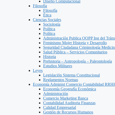
Diseño Computacional
Filosofía
Filosofía
Ética
Ciencias Sociales
Sociología
Política
Política
Administración Publica OOPP Ing del Trán
Feminismo Mujer Historia y Desarrollo
Seguridad Ciudadana Criminología Medicin
Salud Pública – Servicios Comunitarios
Historia
Prehistoria – Antropología – Paleontología
Estudios Militares
Leyes
Legislación Sistema Constitucional
Reglamentos Normas
Economía Administ Comercio Contabilidad RRH
Economía Geografía Económica
Administración
Comercio Marketing Banca
Contabilidad Auditoria Finanzas
Calidad Empresarial
Gestión de Recursos Humanos