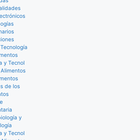
adas
alidades
lectrónicos
logías
narios
ciones
 Tecnología
imentos
a y Tecnol
 Alimentos
mentos
is de los
ntos
ne
taria
iología y
logía
a y Tecnol