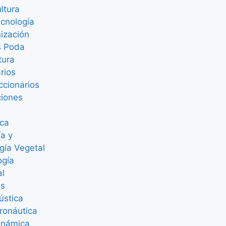
ultura
cnología
ización
s Poda
tura
rios
ccionarios
ciones
ica
ía y
ogía Vegetal
ogía
al
as
ústica
ronáutica
inámica