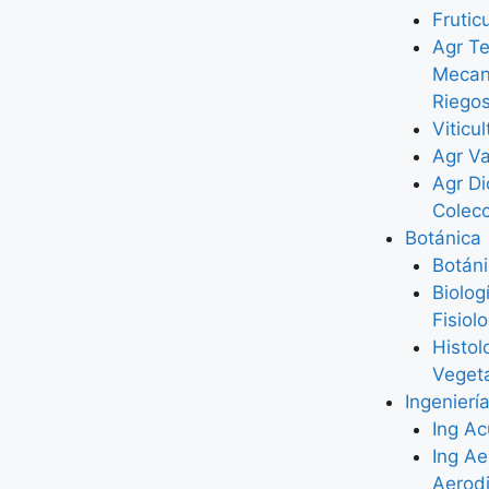
Frutic
Agr Te
Mecan
Riego
Viticul
Agr Va
Agr Di
Colec
Botánica
Botán
Biolog
Fisiol
Histol
Veget
Ingenierí
Ing Ac
Ing Ae
Aerod