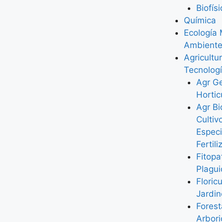
Biofís
Química
Ecología
Ambient
Agricultu
Tecnologí
Agr G
Hortic
Agr Bi
Cultiv
Especi
Fertil
Fitopa
Plagui
Floric
Jardi
Forest
Arbori