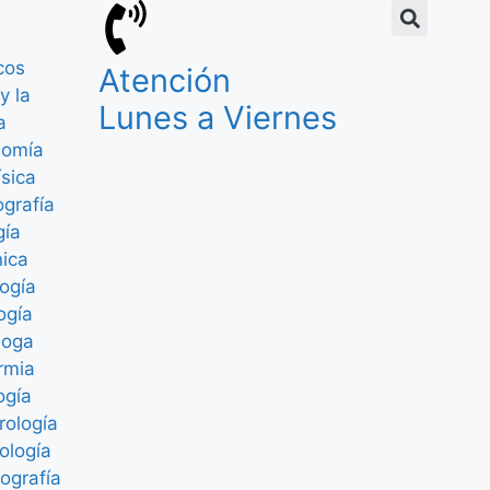
cos
Atención
y la
Lunes a Viernes
a
nomía
ísica
grafía
gía
nica
ogía
ogía
loga
rmia
ogía
rología
ología
ografía