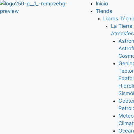
Inicio
Tienda
Libros Técni
La Tierra 
Atmosfer
Astro
Astrof
Cosmo
Geolo
Tectó
Edafol
Hidrol
Sismó
Geote
Petrol
Meteo
Climat
Ocean