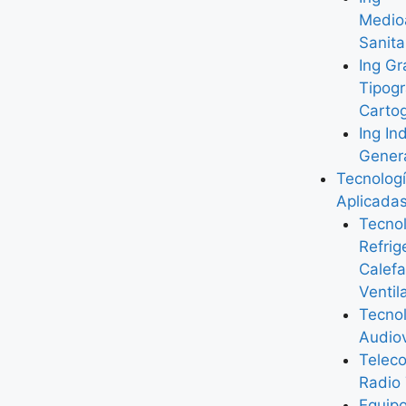
Medio
Sanita
Ing Gr
Tipogr
Cartog
Ing Ind
Gener
Tecnolog
Aplicada
Tecnol
Refrig
Calefa
Ventil
Tecno
Audiov
Telec
Radio
Equip