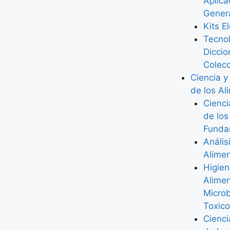
Aplic
Gener
Kits E
Tecno
Diccio
Colec
Ciencia y
de los Al
Cienci
de los
Funda
Anális
Alime
Higie
Alimen
Microb
Toxico
Cienci