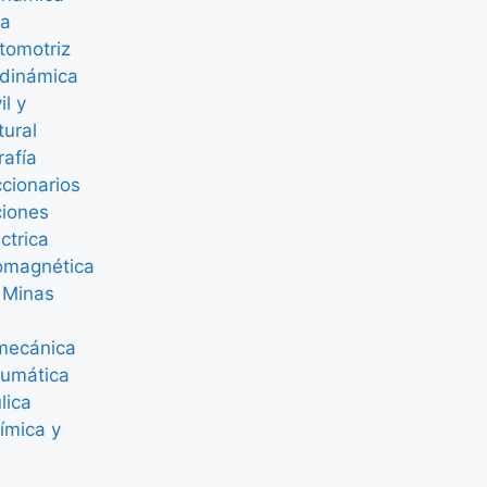
ca
tomotriz
dinámica
il y
tural
afía
ccionarios
ciones
éctrica
romagnética
 Minas
mecánica
eumática
lica
ímica y