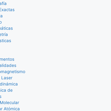
afía
Exactas
ra
o
áticas
tría
sticas
mentos
alidades
romagnetismo
 Laser
dinámica
ica de
s
 Molecular
ar Atómica