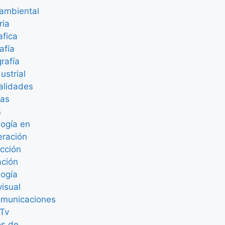
ambiental
ria
afica
afía
rafía
ustrial
alidades
ías
s
ogía en
eración
cción
ación
logía
isual
omunicaciones
 Tv
os de