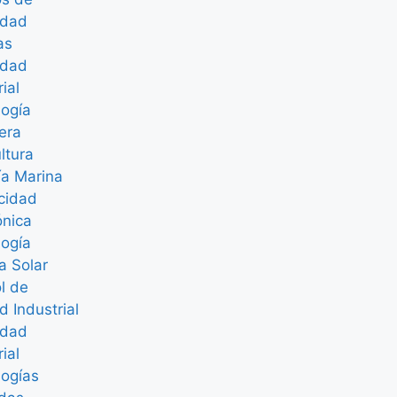
idad
as
idad
rial
logía
era
ltura
ía Marina
icidad
ónica
logía
a Solar
l de
d Industrial
idad
rial
logías