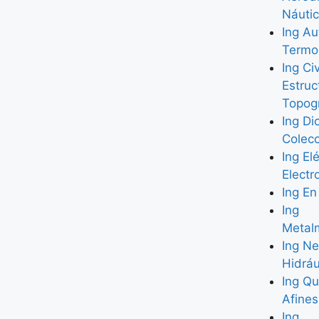
Náuti
Ing Au
Termo
Ing Civ
Estruc
Topogr
Ing Di
Colec
Ing El
Elect
Ing En
Ing
Metal
Ing N
Hidráu
Ing Qu
Afines
Ing