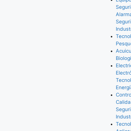
Segur
Alarm
Segur
Indust
Tecno
Pesqu
Acuicu
Biolog
Electr
Electr
Tecno
Energí
Contro
Calida
Segur
Indust
Tecno