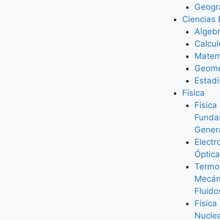
Geogr
Ciencias 
Algeb
Calcul
Matem
Geome
Estadí
Física
Física
Funda
Gener
Elect
Óptica
Termo
Mecán
Fluido
Física
Nucle