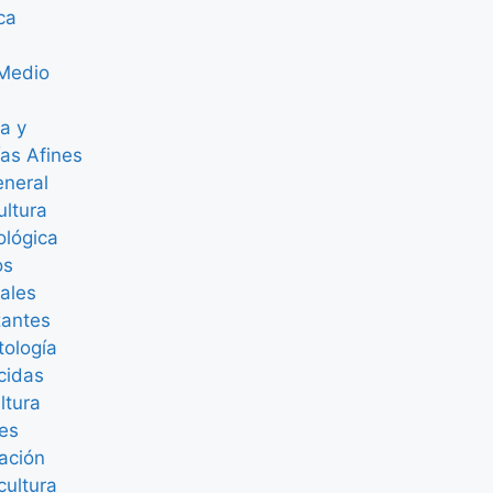
ica
 Medio
e
ra y
as Afines
eneral
ultura
ológica
os
ales
izantes
tología
cidas
ultura
nes
ación
cultura