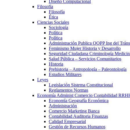
Diseño Computacional
Filosofía
Filosofía
Ética
Ciencias Sociales
Sociología
Política
Política
Administración Publica OOPP Ing del Trán
Feminismo Mujer Historia y Desarrollo
Seguridad Ciudadana Criminología Medicin
Salud Pública – Servicios Comunitarios
Historia
Prehistoria – Antropología – Paleontología
Estudios Militares
Leyes
Legislación Sistema Constitucional
Reglamentos Normas
Economía Administ Comercio Contabilidad RRH
Economía Geografía Económica
Administración
Comercio Marketing Banca
Contabilidad Auditoria Finanzas
Calidad Empresarial
Gestión de Recursos Humanos