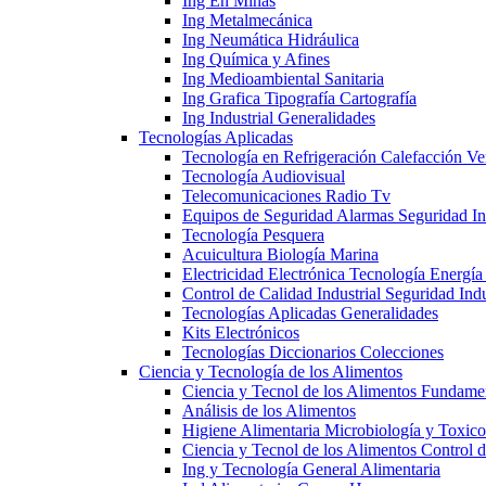
Ing En Minas
Ing Metalmecánica
Ing Neumática Hidráulica
Ing Química y Afines
Ing Medioambiental Sanitaria
Ing Grafica Tipografía Cartografía
Ing Industrial Generalidades
Tecnologías Aplicadas
Tecnología en Refrigeración Calefacción Ve
Tecnología Audiovisual
Telecomunicaciones Radio Tv
Equipos de Seguridad Alarmas Seguridad Ind
Tecnología Pesquera
Acuicultura Biología Marina
Electricidad Electrónica Tecnología Energía
Control de Calidad Industrial Seguridad Indu
Tecnologías Aplicadas Generalidades
Kits Electrónicos
Tecnologías Diccionarios Colecciones
Ciencia y Tecnología de los Alimentos
Ciencia y Tecnol de los Alimentos Fundame
Análisis de los Alimentos
Higiene Alimentaria Microbiología y Toxico
Ciencia y Tecnol de los Alimentos Control 
Ing y Tecnología General Alimentaria