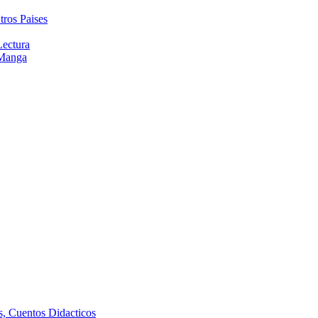
tros Paises
Lectura
 Manga
as, Cuentos Didacticos