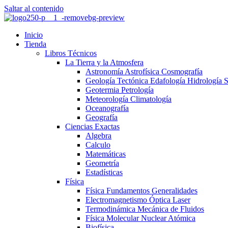
Saltar al contenido
Inicio
Tienda
Libros Técnicos
La Tierra y la Atmosfera
Astronomía Astrofísica Cosmografía
Geología Tectónica Edafología Hidrología 
Geotermia Petrología
Meteorología Climatología
Oceanografía
Geografía
Ciencias Exactas
Algebra
Calculo
Matemáticas
Geometría
Estadísticas
Física
Física Fundamentos Generalidades
Electromagnetismo Óptica Laser
Termodinámica Mecánica de Fluidos
Física Molecular Nuclear Atómica
Biofísica