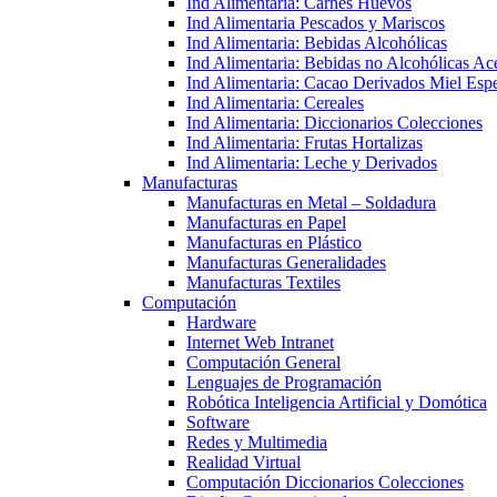
Ind Alimentaria: Carnes Huevos
Ind Alimentaria Pescados y Mariscos
Ind Alimentaria: Bebidas Alcohólicas
Ind Alimentaria: Bebidas no Alcohólicas Ace
Ind Alimentaria: Cacao Derivados Miel Espe
Ind Alimentaria: Cereales
Ind Alimentaria: Diccionarios Colecciones
Ind Alimentaria: Frutas Hortalizas
Ind Alimentaria: Leche y Derivados
Manufacturas
Manufacturas en Metal – Soldadura
Manufacturas en Papel
Manufacturas en Plástico
Manufacturas Generalidades
Manufacturas Textiles
Computación
Hardware
Internet Web Intranet
Computación General
Lenguajes de Programación
Robótica Inteligencia Artificial y Domótica
Software
Redes y Multimedia
Realidad Virtual
Computación Diccionarios Colecciones