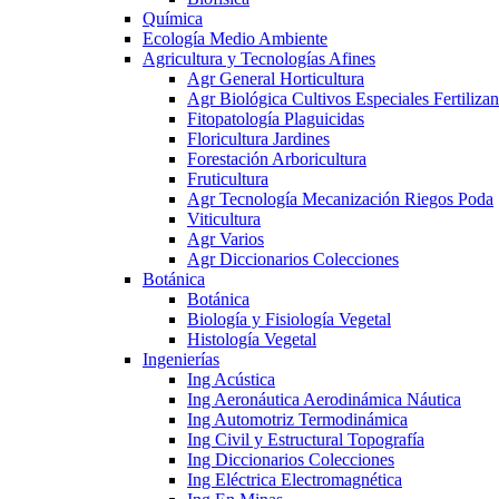
Química
Ecología Medio Ambiente
Agricultura y Tecnologías Afines
Agr General Horticultura
Agr Biológica Cultivos Especiales Fertilizan
Fitopatología Plaguicidas
Floricultura Jardines
Forestación Arboricultura
Fruticultura
Agr Tecnología Mecanización Riegos Poda
Viticultura
Agr Varios
Agr Diccionarios Colecciones
Botánica
Botánica
Biología y Fisiología Vegetal
Histología Vegetal
Ingenierías
Ing Acústica
Ing Aeronáutica Aerodinámica Náutica
Ing Automotriz Termodinámica
Ing Civil y Estructural Topografía
Ing Diccionarios Colecciones
Ing Eléctrica Electromagnética