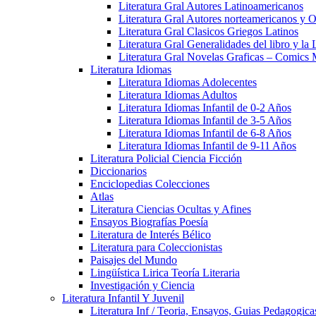
Literatura Gral Autores Latinoamericanos
Literatura Gral Autores norteamericanos y O
Literatura Gral Clasicos Griegos Latinos
Literatura Gral Generalidades del libro y la 
Literatura Gral Novelas Graficas – Comics
Literatura Idiomas
Literatura Idiomas Adolecentes
Literatura Idiomas Adultos
Literatura Idiomas Infantil de 0-2 Años
Literatura Idiomas Infantil de 3-5 Años
Literatura Idiomas Infantil de 6-8 Años
Literatura Idiomas Infantil de 9-11 Años
Literatura Policial Ciencia Ficción
Diccionarios
Enciclopedias Colecciones
Atlas
Literatura Ciencias Ocultas y Afines
Ensayos Biografías Poesía
Literatura de Interés Bélico
Literatura para Coleccionistas
Paisajes del Mundo
Lingüística Lirica Teoría Literaria
Investigación y Ciencia
Literatura Infantil Y Juvenil
Literatura Inf / Teoria, Ensayos, Guias Pedagogic