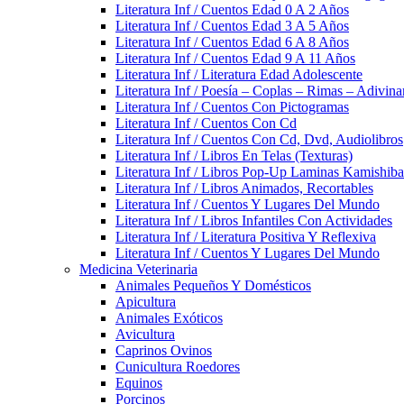
Literatura Inf / Cuentos Edad 0 A 2 Años
Literatura Inf / Cuentos Edad 3 A 5 Años
Literatura Inf / Cuentos Edad 6 A 8 Años
Literatura Inf / Cuentos Edad 9 A 11 Años
Literatura Inf / Literatura Edad Adolescente
Literatura Inf / Poesía – Coplas – Rimas – Adivin
Literatura Inf / Cuentos Con Pictogramas
Literatura Inf / Cuentos Con Cd
Literatura Inf / Cuentos Con Cd, Dvd, Audiolibros
Literatura Inf / Libros En Telas (Texturas)
Literatura Inf / Libros Pop-Up Laminas Kamishiba
Literatura Inf / Libros Animados, Recortables
Literatura Inf / Cuentos Y Lugares Del Mundo
Literatura Inf / Libros Infantiles Con Actividades
Literatura Inf / Literatura Positiva Y Reflexiva
Literatura Inf / Cuentos Y Lugares Del Mundo
Medicina Veterinaria
Animales Pequeños Y Domésticos
Apicultura
Animales Exóticos
Avicultura
Caprinos Ovinos
Cunicultura Roedores
Equinos
Porcinos