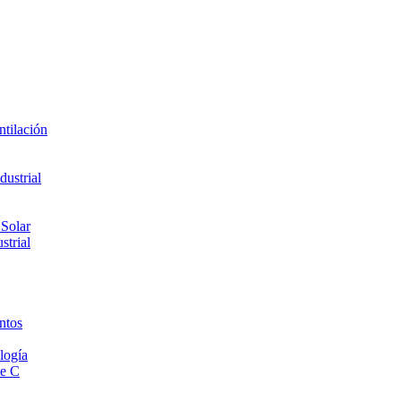
ntilación
ustrial
 Solar
strial
ntos
logía
de C