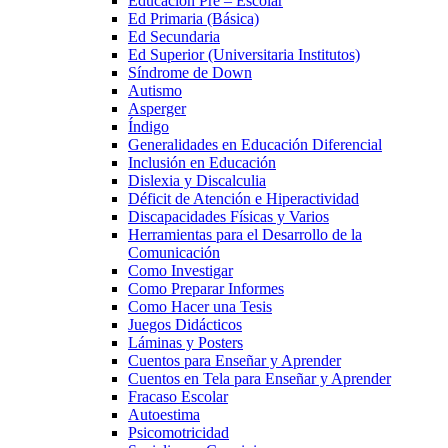
Educación Pre – Escolar
Ed Primaria (Básica)
Ed Secundaria
Ed Superior (Universitaria Institutos)
Síndrome de Down
Autismo
Asperger
Índigo
Generalidades en Educación Diferencial
Inclusión en Educación
Dislexia y Discalculia
Déficit de Atención e Hiperactividad
Discapacidades Físicas y Varios
Herramientas para el Desarrollo de la
Comunicación
Como Investigar
Como Preparar Informes
Como Hacer una Tesis
Juegos Didácticos
Láminas y Posters
Cuentos para Enseñar y Aprender
Cuentos en Tela para Enseñar y Aprender
Fracaso Escolar
Autoestima
Psicomotricidad