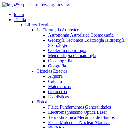
Inicio
Tienda
Libros Técnicos
La Tierra y la Atmosfera
Astronomía Astrofísica Cosmografía
Geología Tectónica Edafología Hidrología
Sismóloga
Geotermia Petrología
Meteorología Climatología
Oceanografía
Geografía
Ciencias Exactas
Algebra
Calculo
Matemáticas
Geometría
Estadísticas
Física
Física Fundamentos Generalidades
Electromagnetismo Óptica Laser
Termodinámica Mecánica de Fluidos
Física Molecular Nuclear Atómica
Biofísica