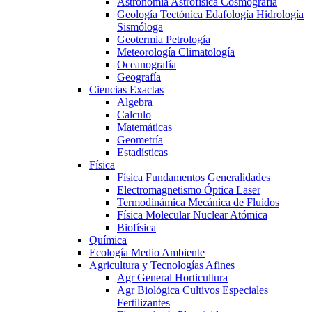
Astronomía Astrofísica Cosmografía
Geología Tectónica Edafología Hidrología
Sismóloga
Geotermia Petrología
Meteorología Climatología
Oceanografía
Geografía
Ciencias Exactas
Algebra
Calculo
Matemáticas
Geometría
Estadísticas
Física
Física Fundamentos Generalidades
Electromagnetismo Óptica Laser
Termodinámica Mecánica de Fluidos
Física Molecular Nuclear Atómica
Biofísica
Química
Ecología Medio Ambiente
Agricultura y Tecnologías Afines
Agr General Horticultura
Agr Biológica Cultivos Especiales
Fertilizantes