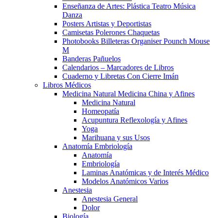
Enseñanza de Artes: Plástica Teatro Música
Danza
Posters Artistas y Deportistas
Camisetas Polerones Chaquetas
Photobooks Billeteras Organiser Pounch Mouse
M
Banderas Pañuelos
Calendarios – Marcadores de Libros
Cuaderno y Libretas Con Cierre Imán
Libros Médicos
Medicina Natural Medicina China y Afines
Medicina Natural
Homeopatía
Acupuntura Reflexología y Afines
Yoga
Marihuana y sus Usos
Anatomía Embriología
Anatomía
Embriología
Laminas Anatómicas y de Interés Médico
Modelos Anatómicos Varios
Anestesia
Anestesia General
Dolor
Biología