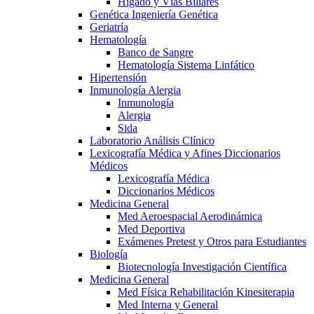
Hígado y Vías Biliares
Genética Ingeniería Genética
Geriatría
Hematología
Banco de Sangre
Hematología Sistema Linfático
Hipertensión
Inmunología Alergia
Inmunología
Alergia
Sida
Laboratorio Análisis Clínico
Lexicografía Médica y Afines Diccionarios
Médicos
Lexicografía Médica
Diccionarios Médicos
Medicina General
Med Aeroespacial Aerodinámica
Med Deportiva
Exámenes Pretest y Otros para Estudiantes
Biología
Biotecnología Investigación Científica
Medicina General
Med Física Rehabilitación Kinesiterapia
Med Interna y General