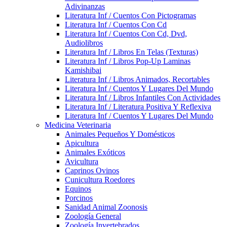
Adivinanzas
Literatura Inf / Cuentos Con Pictogramas
Literatura Inf / Cuentos Con Cd
Literatura Inf / Cuentos Con Cd, Dvd,
Audiolibros
Literatura Inf / Libros En Telas (Texturas)
Literatura Inf / Libros Pop-Up Laminas
Kamishibai
Literatura Inf / Libros Animados, Recortables
Literatura Inf / Cuentos Y Lugares Del Mundo
Literatura Inf / Libros Infantiles Con Actividades
Literatura Inf / Literatura Positiva Y Reflexiva
Literatura Inf / Cuentos Y Lugares Del Mundo
Medicina Veterinaria
Animales Pequeños Y Domésticos
Apicultura
Animales Exóticos
Avicultura
Caprinos Ovinos
Cunicultura Roedores
Equinos
Porcinos
Sanidad Animal Zoonosis
Zoología General
Zoología Invertebrados