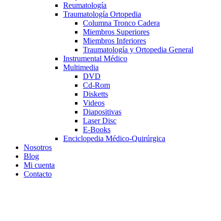
Reumatología
Traumatología Ortopedia
Columna Tronco Cadera
Miembros Superiores
Miembros Inferiores
Traumatología y Ortopedia General
Instrumental Médico
Multimedia
DVD
Cd-Rom
Disketts
Videos
Diapositivas
Laser Disc
E-Books
Enciclopedia Médico-Quirúrgica
Nosotros
Blog
Mi cuenta
Contacto