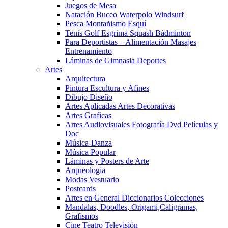
Juegos de Mesa
Natación Buceo Waterpolo Windsurf
Pesca Montañismo Esquí
Tenis Golf Esgrima Squash Bádminton
Para Deportistas – Alimentación Masajes
Entrenamiento
Láminas de Gimnasia Deportes
Artes
Arquitectura
Pintura Escultura y Afines
Dibujo Diseño
Artes Aplicadas Artes Decorativas
Artes Graficas
Artes Audiovisuales Fotografía Dvd Películas y
Doc
Música-Danza
Música Popular
Láminas y Posters de Arte
Arqueología
Modas Vestuario
Postcards
Artes en General Diccionarios Colecciones
Mandalas, Doodles, Origami,Caligramas,
Grafismos
Cine Teatro Televisión