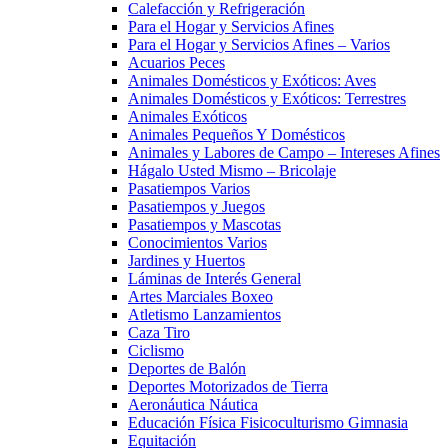
Calefacción y Refrigeración
Para el Hogar y Servicios Afines
Para el Hogar y Servicios Afines – Varios
Acuarios Peces
Animales Domésticos y Exóticos: Aves
Animales Domésticos y Exóticos: Terrestres
Animales Exóticos
Animales Pequeños Y Domésticos
Animales y Labores de Campo – Intereses Afines
Hágalo Usted Mismo – Bricolaje
Pasatiempos Varios
Pasatiempos y Juegos
Pasatiempos y Mascotas
Conocimientos Varios
Jardines y Huertos
Láminas de Interés General
Artes Marciales Boxeo
Atletismo Lanzamientos
Caza Tiro
Ciclismo
Deportes de Balón
Deportes Motorizados de Tierra
Aeronáutica Náutica
Educación Física Fisicoculturismo Gimnasia
Equitación