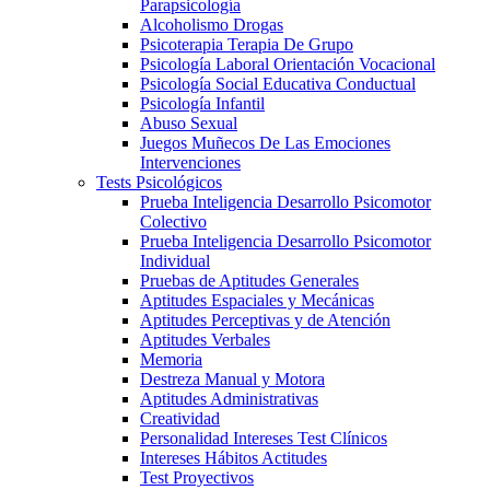
Parapsicología
Alcoholismo Drogas
Psicoterapia Terapia De Grupo
Psicología Laboral Orientación Vocacional
Psicología Social Educativa Conductual
Psicología Infantil
Abuso Sexual
Juegos Muñecos De Las Emociones
Intervenciones
Tests Psicológicos
Prueba Inteligencia Desarrollo Psicomotor
Colectivo
Prueba Inteligencia Desarrollo Psicomotor
Individual
Pruebas de Aptitudes Generales
Aptitudes Espaciales y Mecánicas
Aptitudes Perceptivas y de Atención
Aptitudes Verbales
Memoria
Destreza Manual y Motora
Aptitudes Administrativas
Creatividad
Personalidad Intereses Test Clínicos
Intereses Hábitos Actitudes
Test Proyectivos