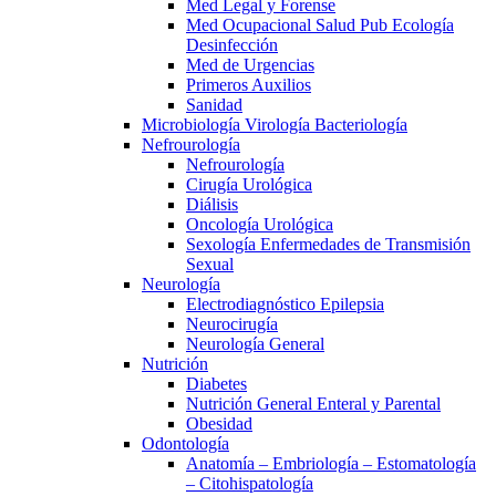
Med Legal y Forense
Med Ocupacional Salud Pub Ecología
Desinfección
Med de Urgencias
Primeros Auxilios
Sanidad
Microbiología Virología Bacteriología
Nefrourología
Nefrourología
Cirugía Urológica
Diálisis
Oncología Urológica
Sexología Enfermedades de Transmisión
Sexual
Neurología
Electrodiagnóstico Epilepsia
Neurocirugía
Neurología General
Nutrición
Diabetes
Nutrición General Enteral y Parental
Obesidad
Odontología
Anatomía – Embriología – Estomatología
– Citohispatología