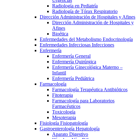
Urgencias
Radiología en Pediatría
Radiología de Tórax Respiratorio
Dirección Administración de Hospitales y Afines
Dirección Administración de Hospitales y
Afines
Bioética
Enfermedades del Metabolismo Endocrinología
Enfermedades Infecciosas Infecciones
Enfermería
Enfermería General
Enfermería Quirúrgica
Enfermería Ginecológica Materno –
Infantil
Enfermería Pediátrica
Farmacología
Farmacología Terapéutica Antibióticos
Fitoterapia
Farmacología para Laboratorios
Farmacéuticos
Toxicología
Mesoterapia
Fisiología Fisiopatología
Gastroenterología Hepatología
Aparato Digestivo