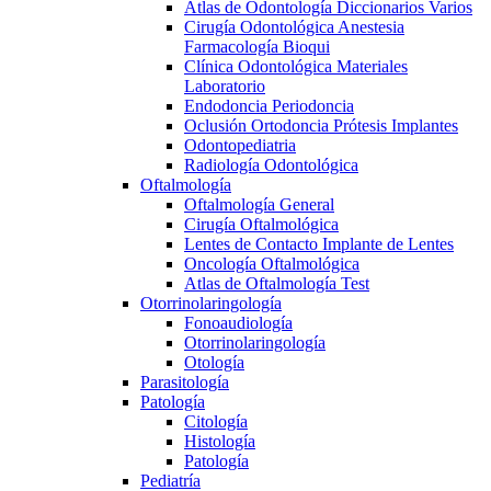
Atlas de Odontología Diccionarios Varios
Cirugía Odontológica Anestesia
Farmacología Bioqui
Clínica Odontológica Materiales
Laboratorio
Endodoncia Periodoncia
Oclusión Ortodoncia Prótesis Implantes
Odontopediatria
Radiología Odontológica
Oftalmología
Oftalmología General
Cirugía Oftalmológica
Lentes de Contacto Implante de Lentes
Oncología Oftalmológica
Atlas de Oftalmología Test
Otorrinolaringología
Fonoaudiología
Otorrinolaringología
Otología
Parasitología
Patología
Citología
Histología
Patología
Pediatría