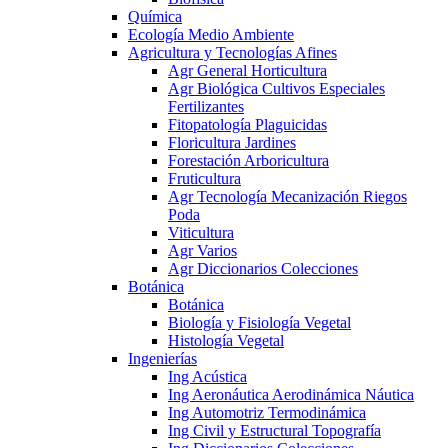
Química
Ecología Medio Ambiente
Agricultura y Tecnologías Afines
Agr General Horticultura
Agr Biológica Cultivos Especiales
Fertilizantes
Fitopatología Plaguicidas
Floricultura Jardines
Forestación Arboricultura
Fruticultura
Agr Tecnología Mecanización Riegos
Poda
Viticultura
Agr Varios
Agr Diccionarios Colecciones
Botánica
Botánica
Biología y Fisiología Vegetal
Histología Vegetal
Ingenierías
Ing Acústica
Ing Aeronáutica Aerodinámica Náutica
Ing Automotriz Termodinámica
Ing Civil y Estructural Topografía