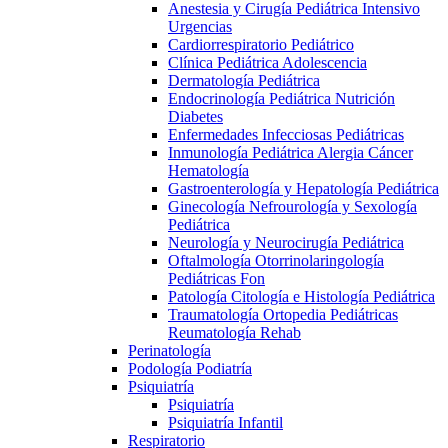
Anestesia y Cirugía Pediátrica Intensivo
Urgencias
Cardiorrespiratorio Pediátrico
Clínica Pediátrica Adolescencia
Dermatología Pediátrica
Endocrinología Pediátrica Nutrición
Diabetes
Enfermedades Infecciosas Pediátricas
Inmunología Pediátrica Alergia Cáncer
Hematología
Gastroenterología y Hepatología Pediátrica
Ginecología Nefrourología y Sexología
Pediátrica
Neurología y Neurocirugía Pediátrica
Oftalmología Otorrinolaringología
Pediátricas Fon
Patología Citología e Histología Pediátrica
Traumatología Ortopedia Pediátricas
Reumatología Rehab
Perinatología
Podología Podiatría
Psiquiatría
Psiquiatría
Psiquiatría Infantil
Respiratorio