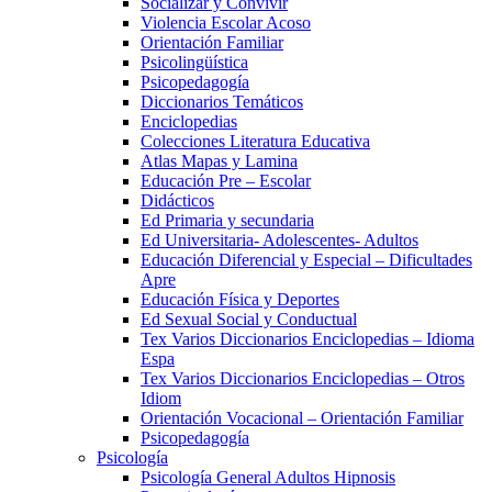
Socializar y Convivir
Violencia Escolar Acoso
Orientación Familiar
Psicolingüística
Psicopedagogía
Diccionarios Temáticos
Enciclopedias
Colecciones Literatura Educativa
Atlas Mapas y Lamina
Educación Pre – Escolar
Didácticos
Ed Primaria y secundaria
Ed Universitaria- Adolescentes- Adultos
Educación Diferencial y Especial – Dificultades
Apre
Educación Física y Deportes
Ed Sexual Social y Conductual
Tex Varios Diccionarios Enciclopedias – Idioma
Espa
Tex Varios Diccionarios Enciclopedias – Otros
Idiom
Orientación Vocacional – Orientación Familiar
Psicopedagogía
Psicología
Psicología General Adultos Hipnosis