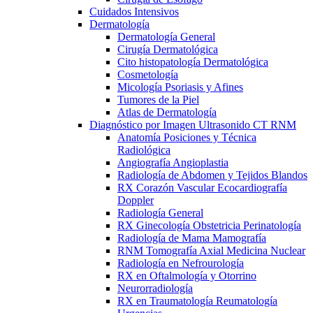
Cuidados Intensivos
Dermatología
Dermatología General
Cirugía Dermatológica
Cito histopatología Dermatológica
Cosmetología
Micología Psoriasis y Afines
Tumores de la Piel
Atlas de Dermatología
Diagnóstico por Imagen Ultrasonido CT RNM
Anatomía Posiciones y Técnica
Radiológica
Angiografía Angioplastia
Radiología de Abdomen y Tejidos Blandos
RX Corazón Vascular Ecocardiografía
Doppler
Radiología General
RX Ginecología Obstetricia Perinatología
Radiología de Mama Mamografía
RNM Tomografía Axial Medicina Nuclear
Radiología en Nefrourología
RX en Oftalmología y Otorrino
Neurorradiología
RX en Traumatología Reumatología