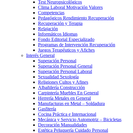
Test Neuropsicológicos
Clima Laboral Motivación Valores
Competencias
Pedagógicos Rendimiento Recuperación
Recuperación y Terapia
Relajación
Informáticos Idiomas
Fondo Editorial Especializado
Programas de Intervención Recuperación
Juegos Terapéuticos y Afiches
Interés General
Superación Personal
Superación Personal General
Superación Personal Laboral
Sexualidad Sexología
Religiones Cultos y Afines
Albañilería Construcción
Carpintería Muebles En General
Herrería Metales en General
Manufacturas en Metal – Soldadura
Gasfitería
Cocina Práctica e Internacional
Mecánica y Servicio Automotriz – Bicicletas
Decoración Manualidades
Estética Peluquería Cuidado Personal