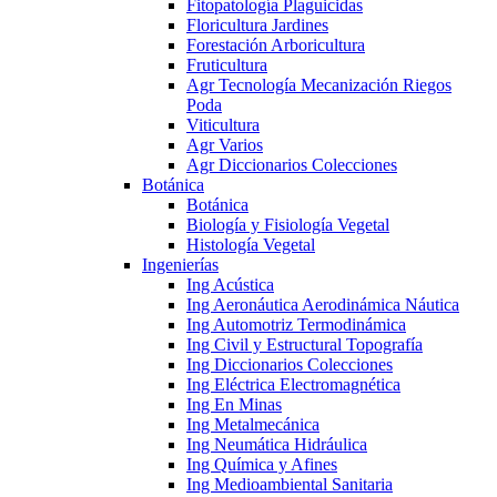
Fitopatología Plaguicidas
Floricultura Jardines
Forestación Arboricultura
Fruticultura
Agr Tecnología Mecanización Riegos
Poda
Viticultura
Agr Varios
Agr Diccionarios Colecciones
Botánica
Botánica
Biología y Fisiología Vegetal
Histología Vegetal
Ingenierías
Ing Acústica
Ing Aeronáutica Aerodinámica Náutica
Ing Automotriz Termodinámica
Ing Civil y Estructural Topografía
Ing Diccionarios Colecciones
Ing Eléctrica Electromagnética
Ing En Minas
Ing Metalmecánica
Ing Neumática Hidráulica
Ing Química y Afines
Ing Medioambiental Sanitaria