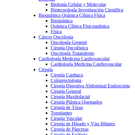
Biología Celular y Molecular
Biotecnología Investigación Científica
Bioquímica Química Clínica Física
Bioquímica
Química Clínica Fisicoquímica
Física
Cáncer Oncología
Oncología General
Cirugía Oncológica
Oncología Tratamiento
Cardiología Medicina Cardiovascular
Cardiología Medicina Cardiovascular
Cirugía
Cirugía Cardiaca
Coloproctologia
Cirugía Digestiva Abdominal Endoscopia
Cirugía General
Cirugía Maxilofacial
Cirugía Plástica Quemados
Cirugía de Tórax
Trasplantes
Cirugía Vascular
Cirugía de Hígado y Vías Biliares
Cirugía de Páncreas
Cirugía de Esófago