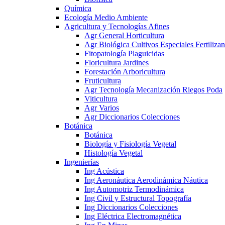
Química
Ecología Medio Ambiente
Agricultura y Tecnologías Afines
Agr General Horticultura
Agr Biológica Cultivos Especiales Fertilizan
Fitopatología Plaguicidas
Floricultura Jardines
Forestación Arboricultura
Fruticultura
Agr Tecnología Mecanización Riegos Poda
Viticultura
Agr Varios
Agr Diccionarios Colecciones
Botánica
Botánica
Biología y Fisiología Vegetal
Histología Vegetal
Ingenierías
Ing Acústica
Ing Aeronáutica Aerodinámica Náutica
Ing Automotriz Termodinámica
Ing Civil y Estructural Topografía
Ing Diccionarios Colecciones
Ing Eléctrica Electromagnética