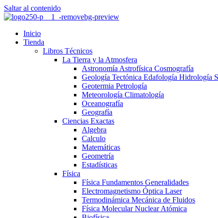
Saltar al contenido
Inicio
Tienda
Libros Técnicos
La Tierra y la Atmosfera
Astronomía Astrofísica Cosmografía
Geología Tectónica Edafología Hidrología 
Geotermia Petrología
Meteorología Climatología
Oceanografía
Geografía
Ciencias Exactas
Algebra
Calculo
Matemáticas
Geometría
Estadísticas
Física
Física Fundamentos Generalidades
Electromagnetismo Óptica Laser
Termodinámica Mecánica de Fluidos
Física Molecular Nuclear Atómica
Biofísica