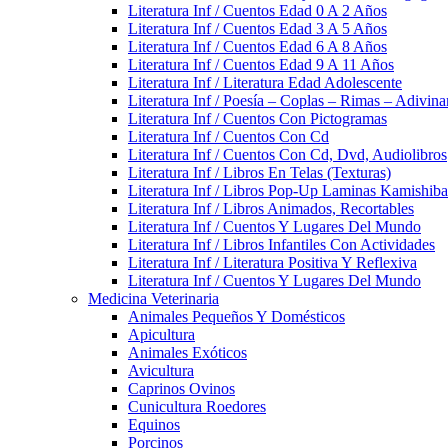
Literatura Inf / Cuentos Edad 0 A 2 Años
Literatura Inf / Cuentos Edad 3 A 5 Años
Literatura Inf / Cuentos Edad 6 A 8 Años
Literatura Inf / Cuentos Edad 9 A 11 Años
Literatura Inf / Literatura Edad Adolescente
Literatura Inf / Poesía – Coplas – Rimas – Adivin
Literatura Inf / Cuentos Con Pictogramas
Literatura Inf / Cuentos Con Cd
Literatura Inf / Cuentos Con Cd, Dvd, Audiolibros
Literatura Inf / Libros En Telas (Texturas)
Literatura Inf / Libros Pop-Up Laminas Kamishiba
Literatura Inf / Libros Animados, Recortables
Literatura Inf / Cuentos Y Lugares Del Mundo
Literatura Inf / Libros Infantiles Con Actividades
Literatura Inf / Literatura Positiva Y Reflexiva
Literatura Inf / Cuentos Y Lugares Del Mundo
Medicina Veterinaria
Animales Pequeños Y Domésticos
Apicultura
Animales Exóticos
Avicultura
Caprinos Ovinos
Cunicultura Roedores
Equinos
Porcinos