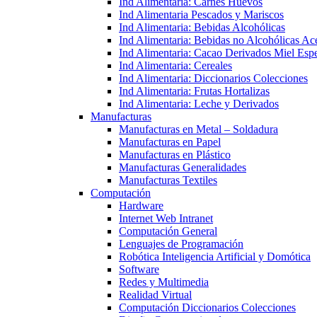
Ind Alimentaria: Carnes Huevos
Ind Alimentaria Pescados y Mariscos
Ind Alimentaria: Bebidas Alcohólicas
Ind Alimentaria: Bebidas no Alcohólicas Ace
Ind Alimentaria: Cacao Derivados Miel Espe
Ind Alimentaria: Cereales
Ind Alimentaria: Diccionarios Colecciones
Ind Alimentaria: Frutas Hortalizas
Ind Alimentaria: Leche y Derivados
Manufacturas
Manufacturas en Metal – Soldadura
Manufacturas en Papel
Manufacturas en Plástico
Manufacturas Generalidades
Manufacturas Textiles
Computación
Hardware
Internet Web Intranet
Computación General
Lenguajes de Programación
Robótica Inteligencia Artificial y Domótica
Software
Redes y Multimedia
Realidad Virtual
Computación Diccionarios Colecciones