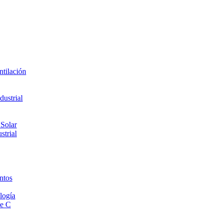
ntilación
ustrial
 Solar
strial
ntos
logía
de C