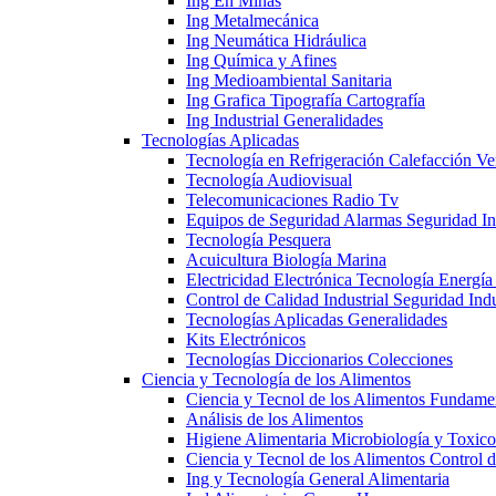
Ing En Minas
Ing Metalmecánica
Ing Neumática Hidráulica
Ing Química y Afines
Ing Medioambiental Sanitaria
Ing Grafica Tipografía Cartografía
Ing Industrial Generalidades
Tecnologías Aplicadas
Tecnología en Refrigeración Calefacción Ve
Tecnología Audiovisual
Telecomunicaciones Radio Tv
Equipos de Seguridad Alarmas Seguridad Ind
Tecnología Pesquera
Acuicultura Biología Marina
Electricidad Electrónica Tecnología Energía
Control de Calidad Industrial Seguridad Indu
Tecnologías Aplicadas Generalidades
Kits Electrónicos
Tecnologías Diccionarios Colecciones
Ciencia y Tecnología de los Alimentos
Ciencia y Tecnol de los Alimentos Fundame
Análisis de los Alimentos
Higiene Alimentaria Microbiología y Toxico
Ciencia y Tecnol de los Alimentos Control 
Ing y Tecnología General Alimentaria