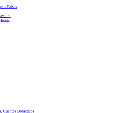
tros Paises
Lectura
 Manga
as, Cuentos Didacticos