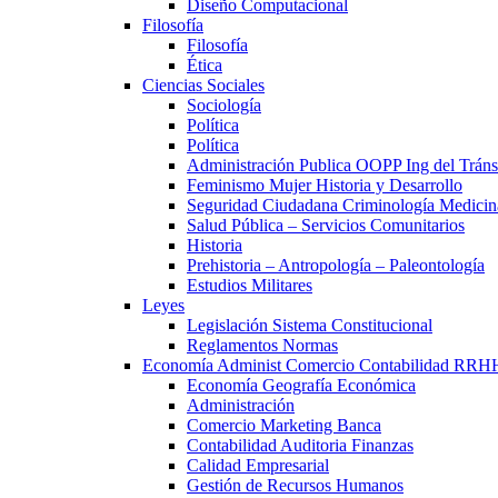
Diseño Computacional
Filosofía
Filosofía
Ética
Ciencias Sociales
Sociología
Política
Política
Administración Publica OOPP Ing del Trán
Feminismo Mujer Historia y Desarrollo
Seguridad Ciudadana Criminología Medicin
Salud Pública – Servicios Comunitarios
Historia
Prehistoria – Antropología – Paleontología
Estudios Militares
Leyes
Legislación Sistema Constitucional
Reglamentos Normas
Economía Administ Comercio Contabilidad RRH
Economía Geografía Económica
Administración
Comercio Marketing Banca
Contabilidad Auditoria Finanzas
Calidad Empresarial
Gestión de Recursos Humanos