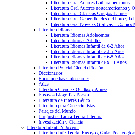
Literatura Gral Autores Latinoamericanos
Literatura Gral Autores norteamericanos y O
Literatura Gral Clasicos Griegos Latinos
Literatura Gral Generalidades del libro y la 
Literatura Gral Novelas Graficas – Comics
Literatura Idiomas
Literatura Idiomas Adolecentes
Literatura Idiomas Adultos
Literatura Idiomas Infantil de 0-2 Años
Literatura Idiomas Infantil de 3-5 Años
Literatura Idiomas Infantil de 6-8 Años
Literatura Idiomas Infantil de 9-11 Años
Literatura Policial Ciencia Ficción
Diccionarios
Enciclopedias Colecciones
Atlas
Literatura Ciencias Ocultas y Afines
Ensayos Biografías Poesía
Literatura de Interés Bélico
Literatura para Coleccionistas
Paisajes del Mundo
Lingüística Lirica Teoría Literaria
Investigación y Ciencia
Literatura Infantil Y Juvenil
Literatura Inf / Teoria, Ensayos, Guias Pedagogic