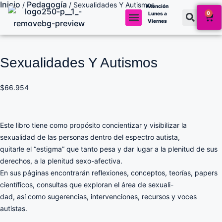
Inicio
Pedagogía
/
/ Sexualidades Y Autismos
Atención
0
Lunes a
Viernes
Mi cuenta
Sexualidades Y Autismos
$
66.954
Este libro tiene como propósito concientizar y visibilizar la
sexualidad de las personas dentro del espectro autista,
quitarle el “estigma” que tanto pesa y dar lugar a la plenitud de sus
derechos, a la plenitud sexo-afectiva.
En sus páginas encontrarán reflexiones, conceptos, teorías, papers
científicos, consultas que exploran el área de sexuali-
dad, así como sugerencias, intervenciones, recursos y voces
autistas.