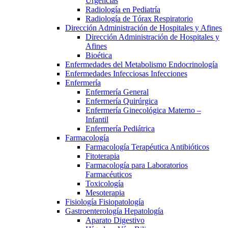
Urgencias
Radiología en Pediatría
Radiología de Tórax Respiratorio
Dirección Administración de Hospitales y Afines
Dirección Administración de Hospitales y
Afines
Bioética
Enfermedades del Metabolismo Endocrinología
Enfermedades Infecciosas Infecciones
Enfermería
Enfermería General
Enfermería Quirúrgica
Enfermería Ginecológica Materno –
Infantil
Enfermería Pediátrica
Farmacología
Farmacología Terapéutica Antibióticos
Fitoterapia
Farmacología para Laboratorios
Farmacéuticos
Toxicología
Mesoterapia
Fisiología Fisiopatología
Gastroenterología Hepatología
Aparato Digestivo