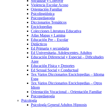
Socializar y Convivir
Violencia Escolar Acoso
Orientación Familiar
Psicolingüística
Psicopedagogía
Diccionarios Temáticos
Enciclopedias
Colecciones Literatura Educativa
Atlas Mapas y Lamina
Educación Pre – Escolar
Didácticos
Ed Primaria y secundaria
Ed Universitaria- Adolescentes- Adultos
Educación Diferencial y Especial – Dificultades
Apre
Educación Física y Deportes
Ed Sexual Social y Conductual
Tex Varios Diccionarios Enciclopedias – Idioma
Espa
Tex Varios Diccionarios Enciclopedias – Otros
Idiom
Orientación Vocacional – Orientación Familiar
Psicopedagogía
Psicología
Psicología General Adultos Hipnosis