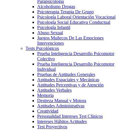
Parapsicología
Alcoholismo Drogas
Psicoterapia Terapia De Grupo
Psicología Laboral Orientación Vocacional
Psicología Social Educativa Conductual
Psicología Infantil
Abuso Sexual
Juegos Muñecos De Las Emociones
Intervenciones
Tests Psicológicos
Prueba Inteligencia Desarrollo Psicomotor
Colectivo
Prueba Inteligencia Desarrollo Psicomotor
Individual
Pruebas de Aptitudes Generales
Aptitudes Espaciales y Mecánicas
Aptitudes Perceptivas y de Atención
Aptitudes Verbales
Memoria
Destreza Manual y Motora
Aptitudes Administrativas
Creatividad
Personalidad Intereses Test Clínicos
Intereses Hábitos Actitudes
Test Proyectivos