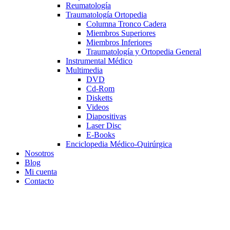
Reumatología
Traumatología Ortopedia
Columna Tronco Cadera
Miembros Superiores
Miembros Inferiores
Traumatología y Ortopedia General
Instrumental Médico
Multimedia
DVD
Cd-Rom
Disketts
Videos
Diapositivas
Laser Disc
E-Books
Enciclopedia Médico-Quirúrgica
Nosotros
Blog
Mi cuenta
Contacto