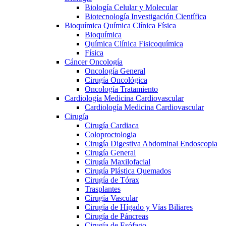
Biología Celular y Molecular
Biotecnología Investigación Científica
Bioquímica Química Clínica Física
Bioquímica
Química Clínica Fisicoquímica
Física
Cáncer Oncología
Oncología General
Cirugía Oncológica
Oncología Tratamiento
Cardiología Medicina Cardiovascular
Cardiología Medicina Cardiovascular
Cirugía
Cirugía Cardiaca
Coloproctologia
Cirugía Digestiva Abdominal Endoscopia
Cirugía General
Cirugía Maxilofacial
Cirugía Plástica Quemados
Cirugía de Tórax
Trasplantes
Cirugía Vascular
Cirugía de Hígado y Vías Biliares
Cirugía de Páncreas
Cirugía de Esófago