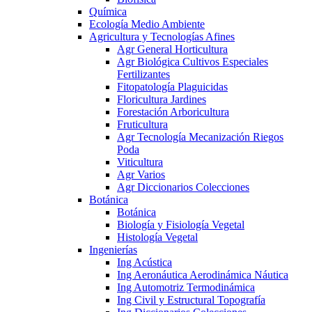
Química
Ecología Medio Ambiente
Agricultura y Tecnologías Afines
Agr General Horticultura
Agr Biológica Cultivos Especiales
Fertilizantes
Fitopatología Plaguicidas
Floricultura Jardines
Forestación Arboricultura
Fruticultura
Agr Tecnología Mecanización Riegos
Poda
Viticultura
Agr Varios
Agr Diccionarios Colecciones
Botánica
Botánica
Biología y Fisiología Vegetal
Histología Vegetal
Ingenierías
Ing Acústica
Ing Aeronáutica Aerodinámica Náutica
Ing Automotriz Termodinámica
Ing Civil y Estructural Topografía