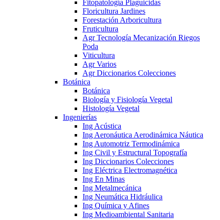
Fitopatología Plaguicidas
Floricultura Jardines
Forestación Arboricultura
Fruticultura
Agr Tecnología Mecanización Riegos
Poda
Viticultura
Agr Varios
Agr Diccionarios Colecciones
Botánica
Botánica
Biología y Fisiología Vegetal
Histología Vegetal
Ingenierías
Ing Acústica
Ing Aeronáutica Aerodinámica Náutica
Ing Automotriz Termodinámica
Ing Civil y Estructural Topografía
Ing Diccionarios Colecciones
Ing Eléctrica Electromagnética
Ing En Minas
Ing Metalmecánica
Ing Neumática Hidráulica
Ing Química y Afines
Ing Medioambiental Sanitaria