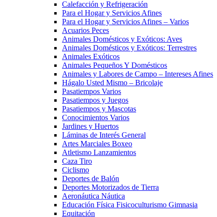
Calefacción y Refrigeración
Para el Hogar y Servicios Afines
Para el Hogar y Servicios Afines – Varios
Acuarios Peces
Animales Domésticos y Exóticos: Aves
Animales Domésticos y Exóticos: Terrestres
Animales Exóticos
Animales Pequeños Y Domésticos
Animales y Labores de Campo – Intereses Afines
Hágalo Usted Mismo – Bricolaje
Pasatiempos Varios
Pasatiempos y Juegos
Pasatiempos y Mascotas
Conocimientos Varios
Jardines y Huertos
Láminas de Interés General
Artes Marciales Boxeo
Atletismo Lanzamientos
Caza Tiro
Ciclismo
Deportes de Balón
Deportes Motorizados de Tierra
Aeronáutica Náutica
Educación Física Fisicoculturismo Gimnasia
Equitación