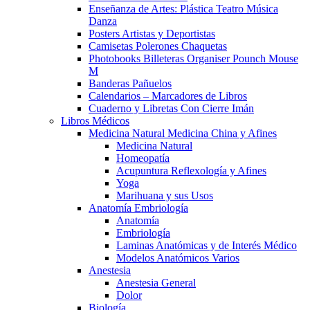
Enseñanza de Artes: Plástica Teatro Música
Danza
Posters Artistas y Deportistas
Camisetas Polerones Chaquetas
Photobooks Billeteras Organiser Pounch Mouse
M
Banderas Pañuelos
Calendarios – Marcadores de Libros
Cuaderno y Libretas Con Cierre Imán
Libros Médicos
Medicina Natural Medicina China y Afines
Medicina Natural
Homeopatía
Acupuntura Reflexología y Afines
Yoga
Marihuana y sus Usos
Anatomía Embriología
Anatomía
Embriología
Laminas Anatómicas y de Interés Médico
Modelos Anatómicos Varios
Anestesia
Anestesia General
Dolor
Biología