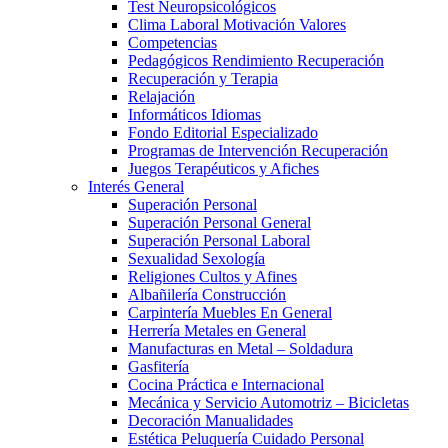
Test Neuropsicológicos
Clima Laboral Motivación Valores
Competencias
Pedagógicos Rendimiento Recuperación
Recuperación y Terapia
Relajación
Informáticos Idiomas
Fondo Editorial Especializado
Programas de Intervención Recuperación
Juegos Terapéuticos y Afiches
Interés General
Superación Personal
Superación Personal General
Superación Personal Laboral
Sexualidad Sexología
Religiones Cultos y Afines
Albañilería Construcción
Carpintería Muebles En General
Herrería Metales en General
Manufacturas en Metal – Soldadura
Gasfitería
Cocina Práctica e Internacional
Mecánica y Servicio Automotriz – Bicicletas
Decoración Manualidades
Estética Peluquería Cuidado Personal