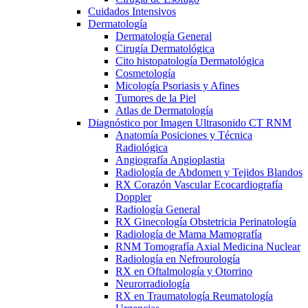
Cuidados Intensivos
Dermatología
Dermatología General
Cirugía Dermatológica
Cito histopatología Dermatológica
Cosmetología
Micología Psoriasis y Afines
Tumores de la Piel
Atlas de Dermatología
Diagnóstico por Imagen Ultrasonido CT RNM
Anatomía Posiciones y Técnica
Radiológica
Angiografía Angioplastia
Radiología de Abdomen y Tejidos Blandos
RX Corazón Vascular Ecocardiografía
Doppler
Radiología General
RX Ginecología Obstetricia Perinatología
Radiología de Mama Mamografía
RNM Tomografía Axial Medicina Nuclear
Radiología en Nefrourología
RX en Oftalmología y Otorrino
Neurorradiología
RX en Traumatología Reumatología