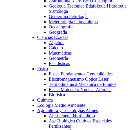
Astronomía Astrofísica Cosmografía
Geología Tectónica Edafología Hidrología
Sismóloga
Geotermia Petrología
Meteorología Climatología
Oceanografía
Geografía
Ciencias Exactas
Algebra
Calculo
Matemáticas
Geometría
Estadísticas
Física
Física Fundamentos Generalidades
Electromagnetismo Óptica Laser
Termodinámica Mecánica de Fluidos
Física Molecular Nuclear Atómica
Biofísica
Química
Ecología Medio Ambiente
Agricultura y Tecnologías Afines
Agr General Horticultura
Agr Biológica Cultivos Especiales
Fertilizantes