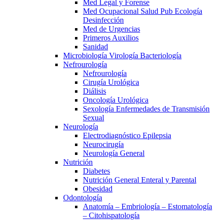
Med Legal y Forense
Med Ocupacional Salud Pub Ecología
Desinfección
Med de Urgencias
Primeros Auxilios
Sanidad
Microbiología Virología Bacteriología
Nefrourología
Nefrourología
Cirugía Urológica
Diálisis
Oncología Urológica
Sexología Enfermedades de Transmisión
Sexual
Neurología
Electrodiagnóstico Epilepsia
Neurocirugía
Neurología General
Nutrición
Diabetes
Nutrición General Enteral y Parental
Obesidad
Odontología
Anatomía – Embriología – Estomatología
– Citohispatología