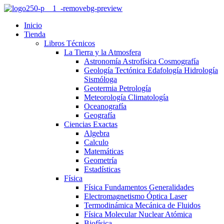
Inicio
Tienda
Libros Técnicos
La Tierra y la Atmosfera
Astronomía Astrofísica Cosmografía
Geología Tectónica Edafología Hidrología
Sismóloga
Geotermia Petrología
Meteorología Climatología
Oceanografía
Geografía
Ciencias Exactas
Algebra
Calculo
Matemáticas
Geometría
Estadísticas
Física
Física Fundamentos Generalidades
Electromagnetismo Óptica Laser
Termodinámica Mecánica de Fluidos
Física Molecular Nuclear Atómica
Biofísica