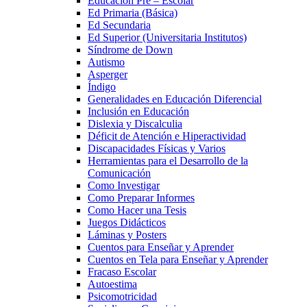
Educación Pre – Escolar
Ed Primaria (Básica)
Ed Secundaria
Ed Superior (Universitaria Institutos)
Síndrome de Down
Autismo
Asperger
Índigo
Generalidades en Educación Diferencial
Inclusión en Educación
Dislexia y Discalculia
Déficit de Atención e Hiperactividad
Discapacidades Físicas y Varios
Herramientas para el Desarrollo de la
Comunicación
Como Investigar
Como Preparar Informes
Como Hacer una Tesis
Juegos Didácticos
Láminas y Posters
Cuentos para Enseñar y Aprender
Cuentos en Tela para Enseñar y Aprender
Fracaso Escolar
Autoestima
Psicomotricidad