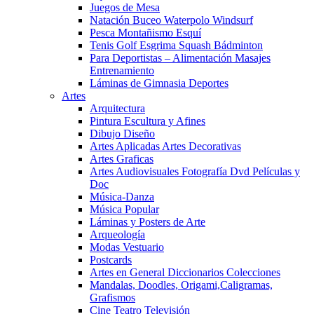
Juegos de Mesa
Natación Buceo Waterpolo Windsurf
Pesca Montañismo Esquí
Tenis Golf Esgrima Squash Bádminton
Para Deportistas – Alimentación Masajes
Entrenamiento
Láminas de Gimnasia Deportes
Artes
Arquitectura
Pintura Escultura y Afines
Dibujo Diseño
Artes Aplicadas Artes Decorativas
Artes Graficas
Artes Audiovisuales Fotografía Dvd Películas y
Doc
Música-Danza
Música Popular
Láminas y Posters de Arte
Arqueología
Modas Vestuario
Postcards
Artes en General Diccionarios Colecciones
Mandalas, Doodles, Origami,Caligramas,
Grafismos
Cine Teatro Televisión