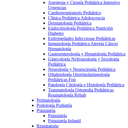
Anestesia y Cirugía Pediátrica Intensivo
Urgencias
Cardiorrespiratorio Pediátrico
Clínica Pediátrica Adolescencia
Dermatología Pediátrica
Endocrinología Pediátrica Nutrición
Diabetes
Enfermedades Infecciosas Pediátricas
Inmunología Pediátrica Alergia Cáncer
Hematología
Gastroenterología y Hepatología Pediátrica
Ginecología Nefrourología y Sexología
Pediátrica
Neurología y Neurocirugía Pediátrica
Oftalmología Otorrinolaringología
Pediátricas Fon
Patología Citología e Histología Pediátrica
Traumatología Ortopedia Pediátricas
Reumatología Rehab
Perinatología
Podología Podiatría
Psiquiatría
Psiquiatría
Psiquiatría Infantil
Respiratorio