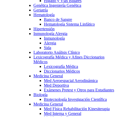
Hígado y Vías Biliares
Genética Ingeniería Genética
Geriatría
Hematología
Banco de Sangre
Hematología Sistema Linfático
Hipertensión
Inmunología Alergia
Inmunología
Alergia
Sida
Laboratorio Análisis Clínico
Lexicografía Médica y Afines Diccionarios
Médicos
Lexicografía Médica
Diccionarios Médicos
Medicina General
Med Aeroespacial Aerodinámica
Med Deportiva
Exámenes Pretest y Otros para Estudiantes
Biología
Biotecnología Investigación Científica
Medicina General
Med Física Rehabilitación Kinesiterapia
Med Interna y General