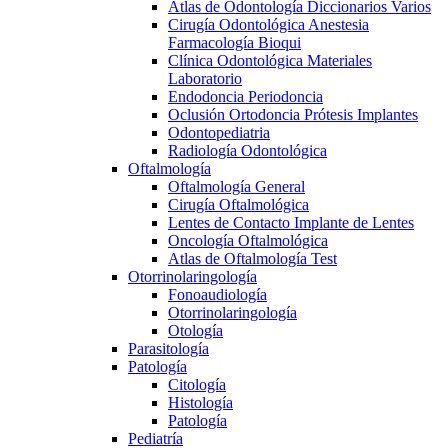
Atlas de Odontología Diccionarios Varios
Cirugía Odontológica Anestesia
Farmacología Bioqui
Clínica Odontológica Materiales
Laboratorio
Endodoncia Periodoncia
Oclusión Ortodoncia Prótesis Implantes
Odontopediatria
Radiología Odontológica
Oftalmología
Oftalmología General
Cirugía Oftalmológica
Lentes de Contacto Implante de Lentes
Oncología Oftalmológica
Atlas de Oftalmología Test
Otorrinolaringología
Fonoaudiología
Otorrinolaringología
Otología
Parasitología
Patología
Citología
Histología
Patología
Pediatría