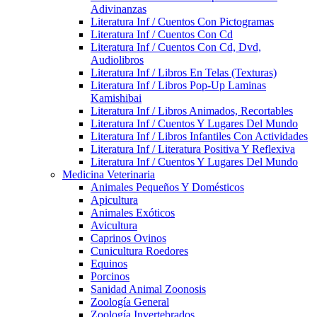
Adivinanzas
Literatura Inf / Cuentos Con Pictogramas
Literatura Inf / Cuentos Con Cd
Literatura Inf / Cuentos Con Cd, Dvd,
Audiolibros
Literatura Inf / Libros En Telas (Texturas)
Literatura Inf / Libros Pop-Up Laminas
Kamishibai
Literatura Inf / Libros Animados, Recortables
Literatura Inf / Cuentos Y Lugares Del Mundo
Literatura Inf / Libros Infantiles Con Actividades
Literatura Inf / Literatura Positiva Y Reflexiva
Literatura Inf / Cuentos Y Lugares Del Mundo
Medicina Veterinaria
Animales Pequeños Y Domésticos
Apicultura
Animales Exóticos
Avicultura
Caprinos Ovinos
Cunicultura Roedores
Equinos
Porcinos
Sanidad Animal Zoonosis
Zoología General
Zoología Invertebrados