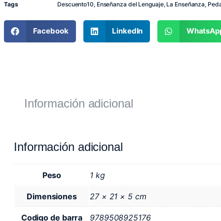
Tags
Descuento10
,
Enseñanza del Lenguaje
,
La Enseñanza
,
Peda
Facebook
LinkedIn
WhatsAp
Información adicional
Información adicional
Peso
1 kg
Dimensiones
27 × 21 × 5 cm
Codigo de barra
9789508925176