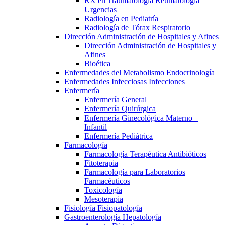
RX en Traumatología Reumatología
Urgencias
Radiología en Pediatría
Radiología de Tórax Respiratorio
Dirección Administración de Hospitales y Afines
Dirección Administración de Hospitales y
Afines
Bioética
Enfermedades del Metabolismo Endocrinología
Enfermedades Infecciosas Infecciones
Enfermería
Enfermería General
Enfermería Quirúrgica
Enfermería Ginecológica Materno –
Infantil
Enfermería Pediátrica
Farmacología
Farmacología Terapéutica Antibióticos
Fitoterapia
Farmacología para Laboratorios
Farmacéuticos
Toxicología
Mesoterapia
Fisiología Fisiopatología
Gastroenterología Hepatología