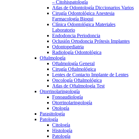
– Citohispatología
Atlas de Odontología Diccionarios Varios
Cirugía Odontológica Anestesia
Farmacología Bioqui
Clínica Odontológica Materiales
Laboratorio
Endodoncia Periodoncia
Oclusión Ortodoncia Prótesis Implantes
Odontopediatria
Radiología Odontológica
Oftalmología
Oftalmología General
Cirugía Oftalmológica
Lentes de Contacto Implante de Lentes
Oncología Oftalmológica
Atlas de Oftalmología Test
Otorrinolaringología
Fonoaudiología
Otorrinolaringología
Otología
Parasitología
Patología
Citología
Histología
Patología