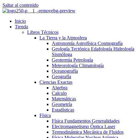
Saltar al contenido
Inicio
Tienda
Libros Técnicos
La Tierra y la Atmosfera
Astronomía Astrofísica Cosmografía
Geología Tectónica Edafología Hidrología
Sismóloga
Geotermia Petrología
Meteorología Climatología
Oceanografía
Geografía
Ciencias Exactas
Algebra
Calculo
Matemáticas
Geometría
Estadísticas
Física
Física Fundamentos Generalidades
Electromagnetismo Óptica Laser
Termodinámica Mecánica de Fluidos
Física Molecular Nuclear Atómica