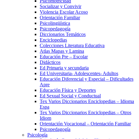
Psicomotricidad
Socializar y Convivir
Violencia Escolar Acoso
Orientación Familiar
Psicolingüística
Psicopedagogía
Diccionarios Temáticos
Enciclopedias
Colecciones Literatura Educativa
Atlas Mapas y Lamina
Educación Pre – Escolar
Didácticos
Ed Primaria y secundaria
Ed Universitaria- Adolescentes- Adultos
Educación Diferencial y Especial – Dificultades
Apre
Educación Física y Deportes
Ed Sexual Social y Conductual
Tex Varios Diccionarios Enciclopedias – Idioma
Espa
Tex Varios Diccionarios Enciclopedias – Otros
Idiom
Orientación Vocacional – Orientación Familiar
Psicopedagogía
Psicología