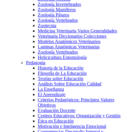
Zoología Invertebrados
Zoología Mamíferos
Zoología Pájaros
Zoología Vertebrados
Zootecnia
Medicina Veterinaria Varios Generalidades
Veterinaria Diccionarios Colecciones
Modelos Anatómicos Veterinarios
Laminas Anatómicas Veterinarias
Zoología Vertebrados
Helicicultura Entomología
Pedagogía
Historia de la Educación
Filosofía de La Educación
Teorías sobre Educación
Análisis Sobre Educación Calidad
La Enseñanza
El Aprendizaje
Criterios Pedagógicos: Principios Valores
Objetivos
Evaluación Docente
Centros Educativos: Organización y Gestión
Ética en Educación
Motivación e Inteligencia Emocional
Competencias Desarrollo Integral y