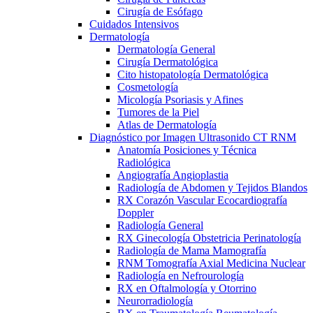
Cirugía de Esófago
Cuidados Intensivos
Dermatología
Dermatología General
Cirugía Dermatológica
Cito histopatología Dermatológica
Cosmetología
Micología Psoriasis y Afines
Tumores de la Piel
Atlas de Dermatología
Diagnóstico por Imagen Ultrasonido CT RNM
Anatomía Posiciones y Técnica
Radiológica
Angiografía Angioplastia
Radiología de Abdomen y Tejidos Blandos
RX Corazón Vascular Ecocardiografía
Doppler
Radiología General
RX Ginecología Obstetricia Perinatología
Radiología de Mama Mamografía
RNM Tomografía Axial Medicina Nuclear
Radiología en Nefrourología
RX en Oftalmología y Otorrino
Neurorradiología