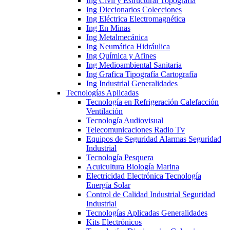
Ing Civil y Estructural Topografía
Ing Diccionarios Colecciones
Ing Eléctrica Electromagnética
Ing En Minas
Ing Metalmecánica
Ing Neumática Hidráulica
Ing Química y Afines
Ing Medioambiental Sanitaria
Ing Grafica Tipografía Cartografía
Ing Industrial Generalidades
Tecnologías Aplicadas
Tecnología en Refrigeración Calefacción
Ventilación
Tecnología Audiovisual
Telecomunicaciones Radio Tv
Equipos de Seguridad Alarmas Seguridad
Industrial
Tecnología Pesquera
Acuicultura Biología Marina
Electricidad Electrónica Tecnología
Energía Solar
Control de Calidad Industrial Seguridad
Industrial
Tecnologías Aplicadas Generalidades
Kits Electrónicos