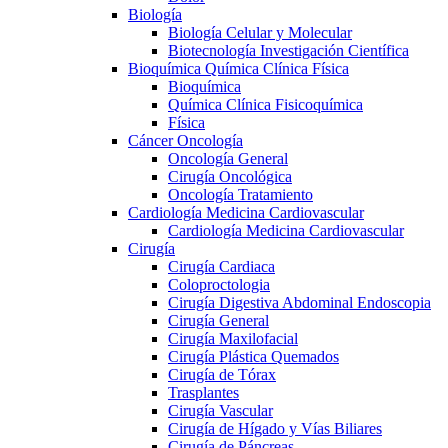
Biología
Biología Celular y Molecular
Biotecnología Investigación Científica
Bioquímica Química Clínica Física
Bioquímica
Química Clínica Fisicoquímica
Física
Cáncer Oncología
Oncología General
Cirugía Oncológica
Oncología Tratamiento
Cardiología Medicina Cardiovascular
Cardiología Medicina Cardiovascular
Cirugía
Cirugía Cardiaca
Coloproctologia
Cirugía Digestiva Abdominal Endoscopia
Cirugía General
Cirugía Maxilofacial
Cirugía Plástica Quemados
Cirugía de Tórax
Trasplantes
Cirugía Vascular
Cirugía de Hígado y Vías Biliares
Cirugía de Páncreas