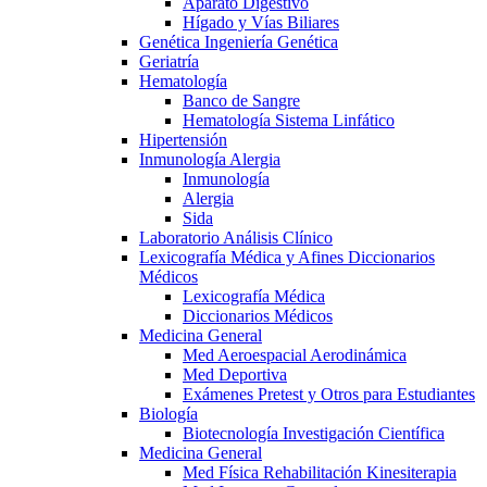
Aparato Digestivo
Hígado y Vías Biliares
Genética Ingeniería Genética
Geriatría
Hematología
Banco de Sangre
Hematología Sistema Linfático
Hipertensión
Inmunología Alergia
Inmunología
Alergia
Sida
Laboratorio Análisis Clínico
Lexicografía Médica y Afines Diccionarios
Médicos
Lexicografía Médica
Diccionarios Médicos
Medicina General
Med Aeroespacial Aerodinámica
Med Deportiva
Exámenes Pretest y Otros para Estudiantes
Biología
Biotecnología Investigación Científica
Medicina General
Med Física Rehabilitación Kinesiterapia