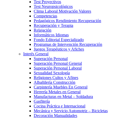
Test Proyectivos
Test Neuropsicológicos
Clima Laboral Motivación Valores
Competencias
Pedagógicos Rendimiento Recuperación
Recuperación y Terapia
Relajación
Informáticos Idiomas
Fondo Editorial Especializado
Programas de Intervención Recuperación
Juegos Terapéuticos y Afiches
Interés General
Superación Personal
Superación Personal General
Superación Personal Laboral
Sexualidad Sexología
Religiones Cultos y Afines
Albañilería Construcción
Carpintería Muebles En General
Herrería Metales en General
Manufacturas en Metal – Soldadura
Gasfitería
Cocina Práctica e Internacional
Mecánica y Servicio Automotriz – Bicicletas
Decoración Manualidades