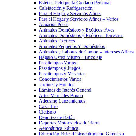
Estética Peluquería Cuidado Personal
Calefacción y Refrigeración
Para el Hogar y Servicios Afines
Para el Hogar y Servicios Afines – Varios
Acuarios Peces
Animales Domésticos y Exóticos: Aves
Animales Domésticos y Exóticos: Terrestres
Animales Exóticos
Animales Pequeños Y Domésticos
Animales y Labores de Campo – Intereses Afines
Hágalo Usted Mismo – Bricolaje
Pasatiempos Varios
Pasatiempos y Juegos
Pasatiempos y Mascotas
Conocimientos Varios
Jardines y Huertos
Láminas de Interés General
Artes Marciales Boxeo
Atletismo Lanzamientos
Caza Tiro
Ciclismo
Deportes de Balón
Deportes Motorizados de Tierra
Aeronáutica Náutica
Educación Física Fisicoculturismo Gimnasia