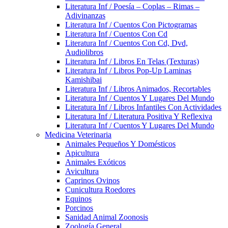
Literatura Inf / Poesía – Coplas – Rimas –
Adivinanzas
Literatura Inf / Cuentos Con Pictogramas
Literatura Inf / Cuentos Con Cd
Literatura Inf / Cuentos Con Cd, Dvd,
Audiolibros
Literatura Inf / Libros En Telas (Texturas)
Literatura Inf / Libros Pop-Up Laminas
Kamishibai
Literatura Inf / Libros Animados, Recortables
Literatura Inf / Cuentos Y Lugares Del Mundo
Literatura Inf / Libros Infantiles Con Actividades
Literatura Inf / Literatura Positiva Y Reflexiva
Literatura Inf / Cuentos Y Lugares Del Mundo
Medicina Veterinaria
Animales Pequeños Y Domésticos
Apicultura
Animales Exóticos
Avicultura
Caprinos Ovinos
Cunicultura Roedores
Equinos
Porcinos
Sanidad Animal Zoonosis
Zoología General