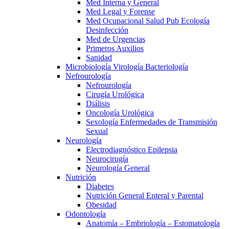
Med Interna y General
Med Legal y Forense
Med Ocupacional Salud Pub Ecología
Desinfección
Med de Urgencias
Primeros Auxilios
Sanidad
Microbiología Virología Bacteriología
Nefrourología
Nefrourología
Cirugía Urológica
Diálisis
Oncología Urológica
Sexología Enfermedades de Transmisión
Sexual
Neurología
Electrodiagnóstico Epilepsia
Neurocirugía
Neurología General
Nutrición
Diabetes
Nutrición General Enteral y Parental
Obesidad
Odontología
Anatomía – Embriología – Estomatología