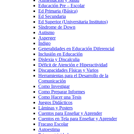
Alimentacion y Salud
Educación Pre – Escolar
Ed Primaria (Básica)
Ed Secundaria
Ed Superior (Universitaria Institutos)
Síndrome de Down
Autismo
Asperger
Índigo
Generalidades en Educación Diferencial
Inclusión en Educación
Dislexia y Discalculia
Déficit de Atención e Hiperactividad
Discapacidades Físicas y Varios
Herramientas para el Desarrollo de la
Comunicación
Como Investigar
Como Preparar Informes
Como Hacer una Tesis
Juegos Didácticos
Láminas y Posters
Cuentos para Enseñar y Aprender
Cuentos en Tela para Enseñar y Aprender
Fracaso Escolar
Autoestima