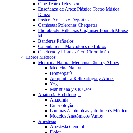
Cine Teatro Televisión
Enseñanza de Artes: Plástica Teatro Música
Danza
Posters Artistas y Deportistas
Camisetas Polerones Chaquetas
Photobooks Billeteras Organiser Pounch Mouse
M
Banderas Pañuelos
Calendarios – Marcadores de Libros
Cuaderno y Libretas Con Cierre Imán
Libros Médicos
Medicina Natural Medicina China y Afines
Medicina Natural
Homeopatía
Acupuntura Reflexología y Afines
Yoga
Marihuana y sus Usos
Anatomía Embriología
Anatomía
Embriología
Laminas Anatómicas y de Interés Médico
Modelos Anatómicos Varios
Anestesia
Anestesia General
Dolor