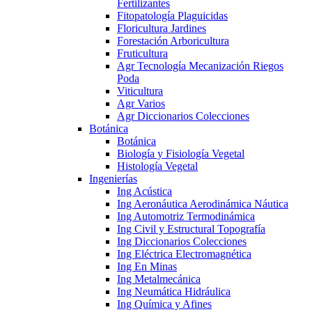
Fertilizantes
Fitopatología Plaguicidas
Floricultura Jardines
Forestación Arboricultura
Fruticultura
Agr Tecnología Mecanización Riegos
Poda
Viticultura
Agr Varios
Agr Diccionarios Colecciones
Botánica
Botánica
Biología y Fisiología Vegetal
Histología Vegetal
Ingenierías
Ing Acústica
Ing Aeronáutica Aerodinámica Náutica
Ing Automotriz Termodinámica
Ing Civil y Estructural Topografía
Ing Diccionarios Colecciones
Ing Eléctrica Electromagnética
Ing En Minas
Ing Metalmecánica
Ing Neumática Hidráulica
Ing Química y Afines