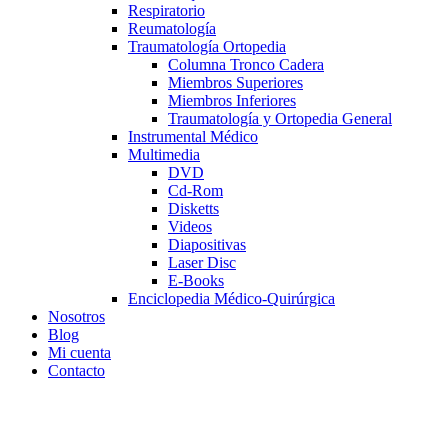
Respiratorio
Reumatología
Traumatología Ortopedia
Columna Tronco Cadera
Miembros Superiores
Miembros Inferiores
Traumatología y Ortopedia General
Instrumental Médico
Multimedia
DVD
Cd-Rom
Disketts
Videos
Diapositivas
Laser Disc
E-Books
Enciclopedia Médico-Quirúrgica
Nosotros
Blog
Mi cuenta
Contacto