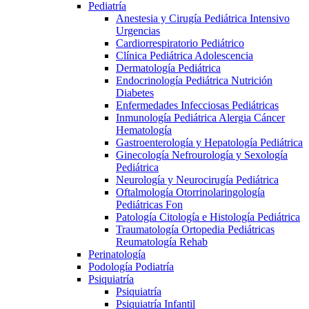
Pediatría
Anestesia y Cirugía Pediátrica Intensivo
Urgencias
Cardiorrespiratorio Pediátrico
Clínica Pediátrica Adolescencia
Dermatología Pediátrica
Endocrinología Pediátrica Nutrición
Diabetes
Enfermedades Infecciosas Pediátricas
Inmunología Pediátrica Alergia Cáncer
Hematología
Gastroenterología y Hepatología Pediátrica
Ginecología Nefrourología y Sexología
Pediátrica
Neurología y Neurocirugía Pediátrica
Oftalmología Otorrinolaringología
Pediátricas Fon
Patología Citología e Histología Pediátrica
Traumatología Ortopedia Pediátricas
Reumatología Rehab
Perinatología
Podología Podiatría
Psiquiatría
Psiquiatría
Psiquiatría Infantil