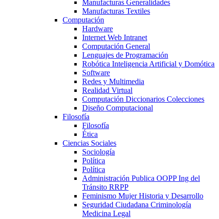
Manufacturas Generalidades
Manufacturas Textiles
Computación
Hardware
Internet Web Intranet
Computación General
Lenguajes de Programación
Robótica Inteligencia Artificial y Domótica
Software
Redes y Multimedia
Realidad Virtual
Computación Diccionarios Colecciones
Diseño Computacional
Filosofía
Filosofía
Ética
Ciencias Sociales
Sociología
Política
Política
Administración Publica OOPP Ing del
Tránsito RRPP
Feminismo Mujer Historia y Desarrollo
Seguridad Ciudadana Criminología
Medicina Legal