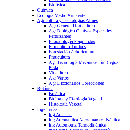
Biofísica
Química
Ecología Medio Ambiente
Agricultura y Tecnologías Afines
Agr General Horticultura
Agr Biológica Cultivos Especiales
Fertilizantes
Fitopatología Plaguicidas
Floricultura Jardines
Forestación Arboricultura
Fruticultura
Agr Tecnología Mecanización Riegos
Poda
Viticultura
Agr Varios
Agr Diccionarios Colecciones
Botánica
Botánica
Biología y Fisiología Vegetal
Histología Vegetal
Ingenierías
Ing Acústica
Ing Aeronáutica Aerodinámica Náutica
Ing Automotriz Termodinámica