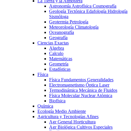
La Tierra y la Atmosfera
Astronomía Astrofísica Cosmografía
Geología Tectónica Edafología Hidrología
Sismóloga
Geotermia Petrología
Meteorología Climatología
Oceanografía
Geografía
Ciencias Exactas
Algebra
Calculo
Matemáticas
Geometría
Estadísticas
Física
Física Fundamentos Generalidades
Electromagnetismo Óptica Laser
Termodinámica Mecánica de Fluidos
Física Molecular Nuclear Atómica
Biofísica
Química
Ecología Medio Ambiente
Agricultura y Tecnologías Afines
Agr General Horticultura
Agr Biológica Cultivos Especiales