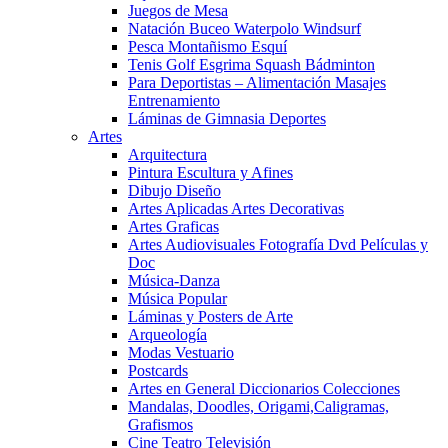
Juegos de Mesa
Natación Buceo Waterpolo Windsurf
Pesca Montañismo Esquí
Tenis Golf Esgrima Squash Bádminton
Para Deportistas – Alimentación Masajes
Entrenamiento
Láminas de Gimnasia Deportes
Artes
Arquitectura
Pintura Escultura y Afines
Dibujo Diseño
Artes Aplicadas Artes Decorativas
Artes Graficas
Artes Audiovisuales Fotografía Dvd Películas y
Doc
Música-Danza
Música Popular
Láminas y Posters de Arte
Arqueología
Modas Vestuario
Postcards
Artes en General Diccionarios Colecciones
Mandalas, Doodles, Origami,Caligramas,
Grafismos
Cine Teatro Televisión