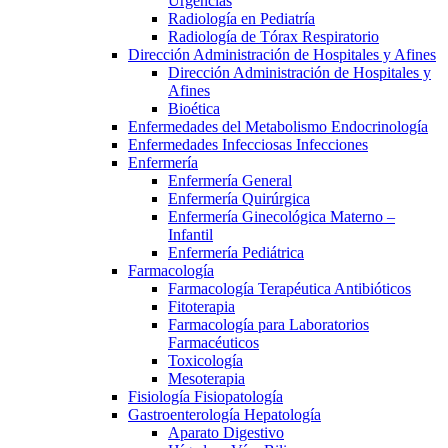
Urgencias
Radiología en Pediatría
Radiología de Tórax Respiratorio
Dirección Administración de Hospitales y Afines
Dirección Administración de Hospitales y
Afines
Bioética
Enfermedades del Metabolismo Endocrinología
Enfermedades Infecciosas Infecciones
Enfermería
Enfermería General
Enfermería Quirúrgica
Enfermería Ginecológica Materno –
Infantil
Enfermería Pediátrica
Farmacología
Farmacología Terapéutica Antibióticos
Fitoterapia
Farmacología para Laboratorios
Farmacéuticos
Toxicología
Mesoterapia
Fisiología Fisiopatología
Gastroenterología Hepatología
Aparato Digestivo