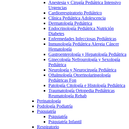
Anestesia y Cirugía Pediátrica Intensivo
Urgencias
Cardiorrespiratorio Pediátrico
Clínica Pediátrica Adolescencia
Dermatología Pediátrica
Endocrinología Pediátrica Nutrición
Diabetes
Enfermedades Infecciosas Pediátricas
Inmunología Pediátrica Alergia Cáncer
Hematología
Gastroenterología y Hepatología Pediátrica
Ginecología Nefrourología y Sexología
Pediátrica
Neurología y Neurocirugía Pediátrica
Oftalmología Otorrinolaringología
Pediátricas Fon
Patología Citología e Histología Pediátrica
Traumatología Ortopedia Pediátricas
Reumatología Rehab
Perinatología
Podología Podiatría
Psiquiatría
Psiquiatría
Psiquiatría Infantil
Respiratorio