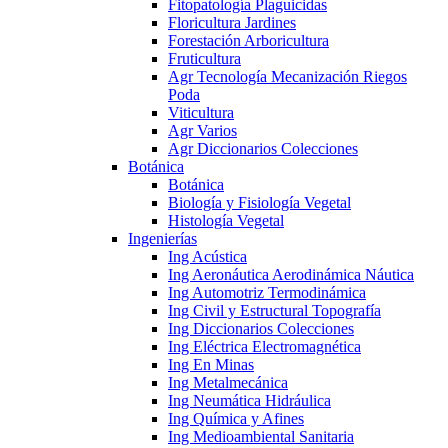
Fitopatología Plaguicidas
Floricultura Jardines
Forestación Arboricultura
Fruticultura
Agr Tecnología Mecanización Riegos
Poda
Viticultura
Agr Varios
Agr Diccionarios Colecciones
Botánica
Botánica
Biología y Fisiología Vegetal
Histología Vegetal
Ingenierías
Ing Acústica
Ing Aeronáutica Aerodinámica Náutica
Ing Automotriz Termodinámica
Ing Civil y Estructural Topografía
Ing Diccionarios Colecciones
Ing Eléctrica Electromagnética
Ing En Minas
Ing Metalmecánica
Ing Neumática Hidráulica
Ing Química y Afines
Ing Medioambiental Sanitaria