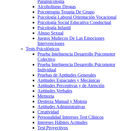
Parapsicología
Alcoholismo Drogas
Psicoterapia Terapia De Grupo
Psicología Laboral Orientación Vocacional
Psicología Social Educativa Conductual
Psicología Infantil
Abuso Sexual
Juegos Muñecos De Las Emociones
Intervenciones
Tests Psicológicos
Prueba Inteligencia Desarrollo Psicomotor
Colectivo
Prueba Inteligencia Desarrollo Psicomotor
Individual
Pruebas de Aptitudes Generales
Aptitudes Espaciales y Mecánicas
Aptitudes Perceptivas y de Atención
Aptitudes Verbales
Memoria
Destreza Manual y Motora
Aptitudes Administrativas
Creatividad
Personalidad Intereses Test Clínicos
Intereses Hábitos Actitudes
Test Proyectivos