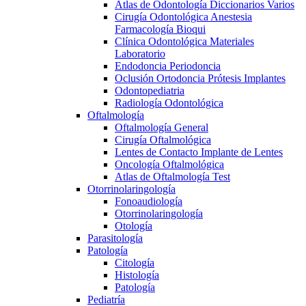
Atlas de Odontología Diccionarios Varios
Cirugía Odontológica Anestesia
Farmacología Bioqui
Clínica Odontológica Materiales
Laboratorio
Endodoncia Periodoncia
Oclusión Ortodoncia Prótesis Implantes
Odontopediatria
Radiología Odontológica
Oftalmología
Oftalmología General
Cirugía Oftalmológica
Lentes de Contacto Implante de Lentes
Oncología Oftalmológica
Atlas de Oftalmología Test
Otorrinolaringología
Fonoaudiología
Otorrinolaringología
Otología
Parasitología
Patología
Citología
Histología
Patología
Pediatría