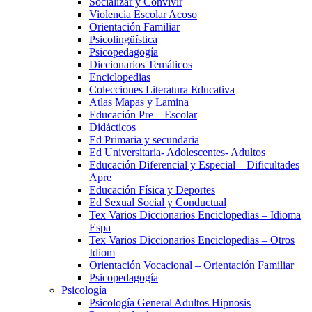
Socializar y Convivir
Violencia Escolar Acoso
Orientación Familiar
Psicolingüística
Psicopedagogía
Diccionarios Temáticos
Enciclopedias
Colecciones Literatura Educativa
Atlas Mapas y Lamina
Educación Pre – Escolar
Didácticos
Ed Primaria y secundaria
Ed Universitaria- Adolescentes- Adultos
Educación Diferencial y Especial – Dificultades
Apre
Educación Física y Deportes
Ed Sexual Social y Conductual
Tex Varios Diccionarios Enciclopedias – Idioma
Espa
Tex Varios Diccionarios Enciclopedias – Otros
Idiom
Orientación Vocacional – Orientación Familiar
Psicopedagogía
Psicología
Psicología General Adultos Hipnosis