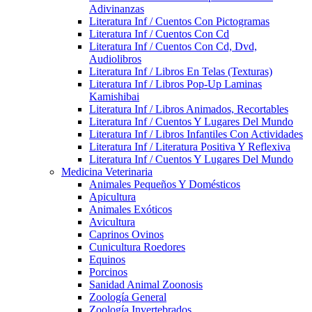
Adivinanzas
Literatura Inf / Cuentos Con Pictogramas
Literatura Inf / Cuentos Con Cd
Literatura Inf / Cuentos Con Cd, Dvd,
Audiolibros
Literatura Inf / Libros En Telas (Texturas)
Literatura Inf / Libros Pop-Up Laminas
Kamishibai
Literatura Inf / Libros Animados, Recortables
Literatura Inf / Cuentos Y Lugares Del Mundo
Literatura Inf / Libros Infantiles Con Actividades
Literatura Inf / Literatura Positiva Y Reflexiva
Literatura Inf / Cuentos Y Lugares Del Mundo
Medicina Veterinaria
Animales Pequeños Y Domésticos
Apicultura
Animales Exóticos
Avicultura
Caprinos Ovinos
Cunicultura Roedores
Equinos
Porcinos
Sanidad Animal Zoonosis
Zoología General
Zoología Invertebrados