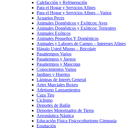
Calefacción y Refrigeración
Para el Hogar y Servicios Afines
Para el Hogar y Servicios Afines – Varios
Acuarios Peces
Animales Domésticos y Exóticos: Aves
Animales Domésticos y Exóticos: Terrestres
Animales Exóticos
Animales Pequeños Y Domésticos
Animales y Labores de Campo – Intereses Afines
Hágalo Usted Mismo – Bricolaje
Pasatiempos Varios
Pasatiempos y Juegos
Pasatiempos y Mascotas
Conocimientos Varios
Jardines y Huertos
Láminas de Interés General
Artes Marciales Boxeo
Atletismo Lanzamientos
Caza Tiro
Ciclismo
Deportes de Balón
Deportes Motorizados de Tierra
Aeronáutica Náutica
Educación Física Fisicoculturismo Gimnasia
Equitación