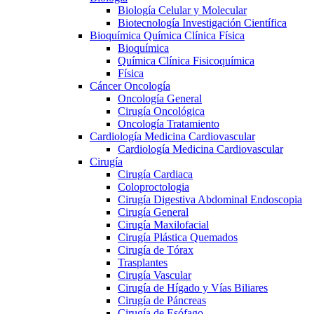
Biología Celular y Molecular
Biotecnología Investigación Científica
Bioquímica Química Clínica Física
Bioquímica
Química Clínica Fisicoquímica
Física
Cáncer Oncología
Oncología General
Cirugía Oncológica
Oncología Tratamiento
Cardiología Medicina Cardiovascular
Cardiología Medicina Cardiovascular
Cirugía
Cirugía Cardiaca
Coloproctologia
Cirugía Digestiva Abdominal Endoscopia
Cirugía General
Cirugía Maxilofacial
Cirugía Plástica Quemados
Cirugía de Tórax
Trasplantes
Cirugía Vascular
Cirugía de Hígado y Vías Biliares
Cirugía de Páncreas
Cirugía de Esófago