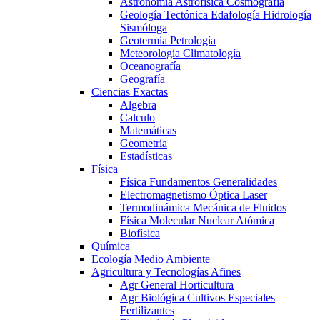
Astronomía Astrofísica Cosmografía
Geología Tectónica Edafología Hidrología
Sismóloga
Geotermia Petrología
Meteorología Climatología
Oceanografía
Geografía
Ciencias Exactas
Algebra
Calculo
Matemáticas
Geometría
Estadísticas
Física
Física Fundamentos Generalidades
Electromagnetismo Óptica Laser
Termodinámica Mecánica de Fluidos
Física Molecular Nuclear Atómica
Biofísica
Química
Ecología Medio Ambiente
Agricultura y Tecnologías Afines
Agr General Horticultura
Agr Biológica Cultivos Especiales
Fertilizantes