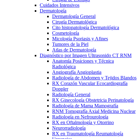
Cuidados Intensivos
Dermatología
Dermatología General
Cirugía Dermatológica
Cito histopatología Dermatológica
Cosmetología
Micología Psoriasis y Afines
Tumores de la Piel
Atlas de Dermatología
Diagnóstico por Imagen Ultrasonido CT RNM
Anatomía Posiciones y Técnica
Radiológica
Angiografía Angioplastia
Radiología de Abdomen y Tejidos Blandos
RX Corazón Vascular Ecocardiografía
Doppler
Radiología General
RX Ginecología Obstetricia Perinatología
Radiología de Mama Mamografía
RNM Tomografía Axial Medicina Nuclear
Radiología en Nefrourología
RX en Oftalmología y Otorrino
Neurorradiología
RX en Traumatología Reumatología