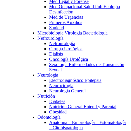
Med Legal y Forense
Med Ocupacional Salud Pub Ecología
Desinfección
Med de Urgencias
Primeros Auxilios
Sanidad
Microbiología Virología Bacteriología
Nefrourología
Nefrourología
Cirugía Urológica
Diálisis
Oncología Urológica
Sexología Enfermedades de Transmisión
Sexual
Neurología
Electrodiagnóstico Epilepsia
Neurocirugía
Neurología General
Nutrición
Diabetes
Nutrición General Enteral y Parental
Obesidad
Odontología
Anatomía – Embriología – Estomatología
– Citohispatología