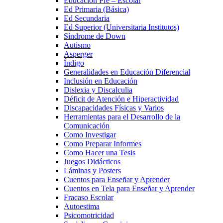
Educación Pre – Escolar
Ed Primaria (Básica)
Ed Secundaria
Ed Superior (Universitaria Institutos)
Síndrome de Down
Autismo
Asperger
Índigo
Generalidades en Educación Diferencial
Inclusión en Educación
Dislexia y Discalculia
Déficit de Atención e Hiperactividad
Discapacidades Físicas y Varios
Herramientas para el Desarrollo de la
Comunicación
Como Investigar
Como Preparar Informes
Como Hacer una Tesis
Juegos Didácticos
Láminas y Posters
Cuentos para Enseñar y Aprender
Cuentos en Tela para Enseñar y Aprender
Fracaso Escolar
Autoestima
Psicomotricidad