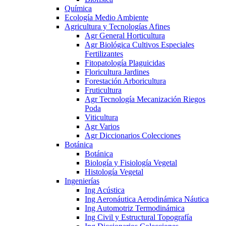
Química
Ecología Medio Ambiente
Agricultura y Tecnologías Afines
Agr General Horticultura
Agr Biológica Cultivos Especiales
Fertilizantes
Fitopatología Plaguicidas
Floricultura Jardines
Forestación Arboricultura
Fruticultura
Agr Tecnología Mecanización Riegos
Poda
Viticultura
Agr Varios
Agr Diccionarios Colecciones
Botánica
Botánica
Biología y Fisiología Vegetal
Histología Vegetal
Ingenierías
Ing Acústica
Ing Aeronáutica Aerodinámica Náutica
Ing Automotriz Termodinámica
Ing Civil y Estructural Topografía