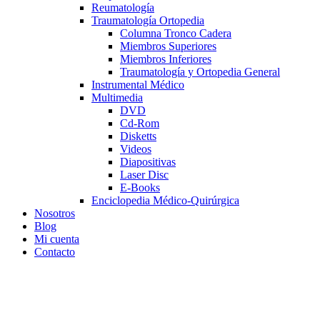
Reumatología
Traumatología Ortopedia
Columna Tronco Cadera
Miembros Superiores
Miembros Inferiores
Traumatología y Ortopedia General
Instrumental Médico
Multimedia
DVD
Cd-Rom
Disketts
Videos
Diapositivas
Laser Disc
E-Books
Enciclopedia Médico-Quirúrgica
Nosotros
Blog
Mi cuenta
Contacto