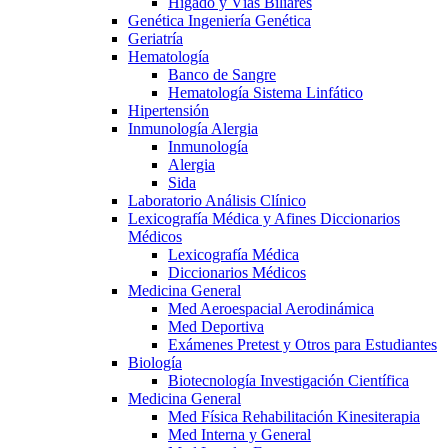
Hígado y Vías Biliares
Genética Ingeniería Genética
Geriatría
Hematología
Banco de Sangre
Hematología Sistema Linfático
Hipertensión
Inmunología Alergia
Inmunología
Alergia
Sida
Laboratorio Análisis Clínico
Lexicografía Médica y Afines Diccionarios
Médicos
Lexicografía Médica
Diccionarios Médicos
Medicina General
Med Aeroespacial Aerodinámica
Med Deportiva
Exámenes Pretest y Otros para Estudiantes
Biología
Biotecnología Investigación Científica
Medicina General
Med Física Rehabilitación Kinesiterapia
Med Interna y General