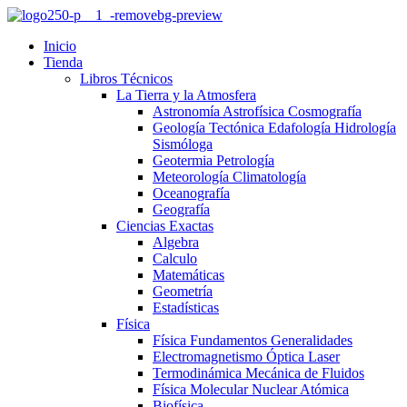
Inicio
Tienda
Libros Técnicos
La Tierra y la Atmosfera
Astronomía Astrofísica Cosmografía
Geología Tectónica Edafología Hidrología
Sismóloga
Geotermia Petrología
Meteorología Climatología
Oceanografía
Geografía
Ciencias Exactas
Algebra
Calculo
Matemáticas
Geometría
Estadísticas
Física
Física Fundamentos Generalidades
Electromagnetismo Óptica Laser
Termodinámica Mecánica de Fluidos
Física Molecular Nuclear Atómica
Biofísica