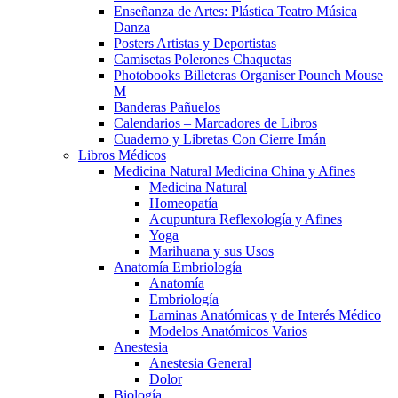
Enseñanza de Artes: Plástica Teatro Música
Danza
Posters Artistas y Deportistas
Camisetas Polerones Chaquetas
Photobooks Billeteras Organiser Pounch Mouse
M
Banderas Pañuelos
Calendarios – Marcadores de Libros
Cuaderno y Libretas Con Cierre Imán
Libros Médicos
Medicina Natural Medicina China y Afines
Medicina Natural
Homeopatía
Acupuntura Reflexología y Afines
Yoga
Marihuana y sus Usos
Anatomía Embriología
Anatomía
Embriología
Laminas Anatómicas y de Interés Médico
Modelos Anatómicos Varios
Anestesia
Anestesia General
Dolor
Biología