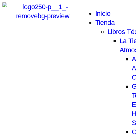
Inicio
Tienda
Libros Té
La Tie
Atmo
A
A
C
G
T
E
H
S
G