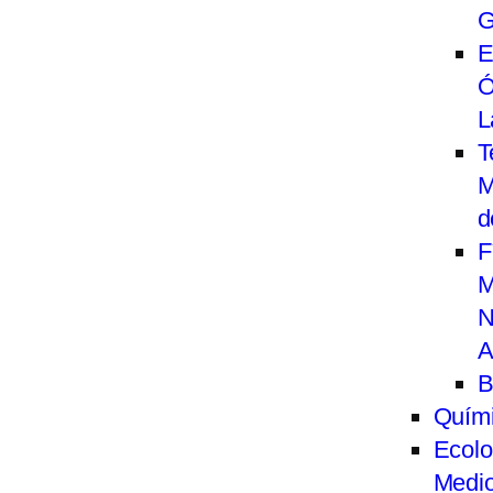
G
E
Ó
L
T
M
d
F
M
N
A
B
Quím
Ecolo
Medi