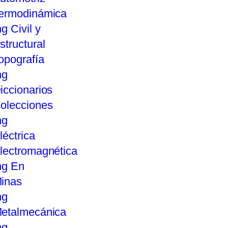
ermodinámica
ng Civil y
structural
opografía
ng
iccionarios
olecciones
ng
léctrica
lectromagnética
ng En
inas
ng
etalmecánica
ng