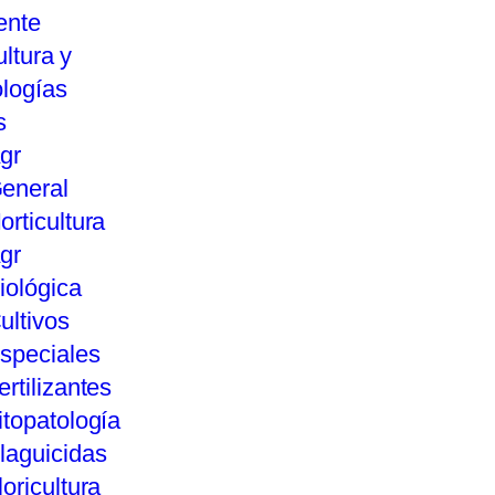
ente
ultura y
logías
s
gr
eneral
orticultura
gr
iológica
ultivos
speciales
ertilizantes
itopatología
laguicidas
loricultura