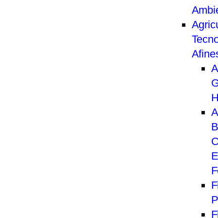
Ambi
Agric
Tecno
Afine
A
G
H
A
B
C
E
F
F
P
F