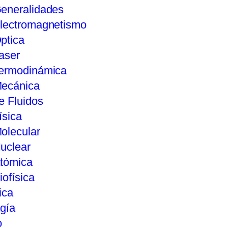
eneralidades
lectromagnetismo
ptica
aser
ermodinámica
ecánica
e Fluidos
ísica
olecular
uclear
tómica
iofísica
ica
gía
o