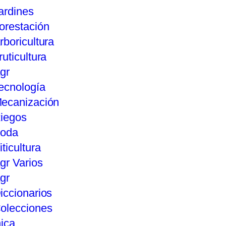
ardines
orestación
rboricultura
ruticultura
gr
ecnología
ecanización
iegos
oda
iticultura
gr Varios
gr
iccionarios
olecciones
ica