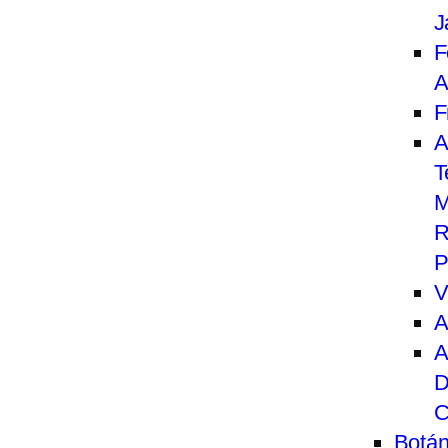
J
F
A
F
A
T
M
R
P
V
A
A
D
C
Botán