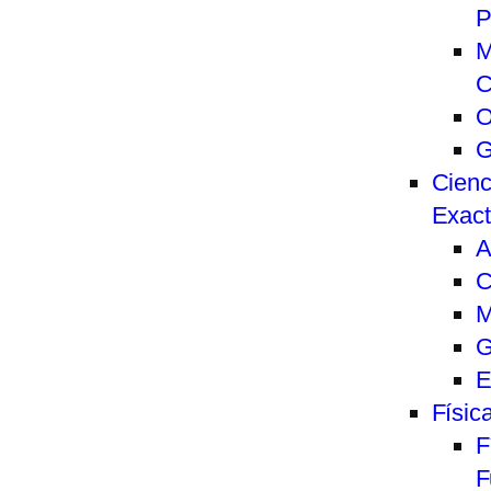
P
M
C
O
G
Cienc
Exac
A
C
M
G
E
Físic
F
F