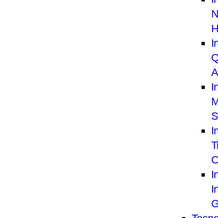
N
H
I
Q
A
I
M
S
I
T
C
I
I
G