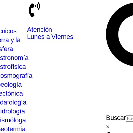
Atención
cnicos
Lunes a Viernes
rra y la
sfera
stronomía
strofísica
osmografía
eología
ectónica
dafología
idrología
Buscar
ismóloga
×
eotermia