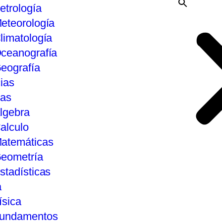
etrología
eteorología
limatología
ceanografía
eografía
ias
tas
lgebra
alculo
atemáticas
eometría
stadísticas
a
ísica
undamentos