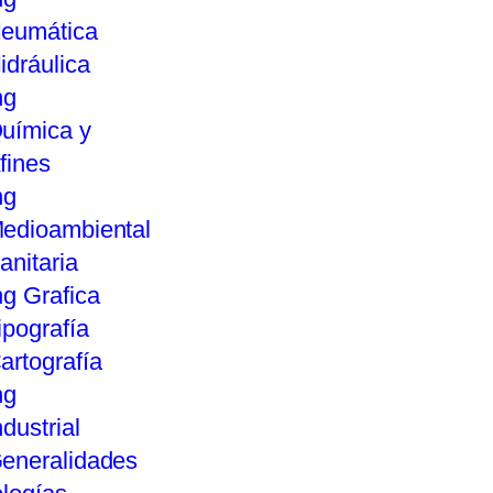
eumática
idráulica
ng
uímica y
fines
ng
edioambiental
anitaria
ng Grafica
ipografía
artografía
ng
ndustrial
eneralidades