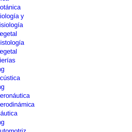
otánica
iología y
isiología
egetal
istología
egetal
ierías
ng
cústica
ng
eronáutica
erodinámica
áutica
ng
utomotriz