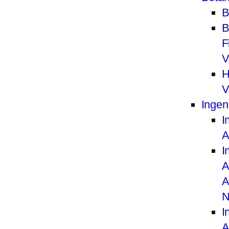
B
B
F
V
H
V
Ingen
I
A
I
A
A
N
I
A