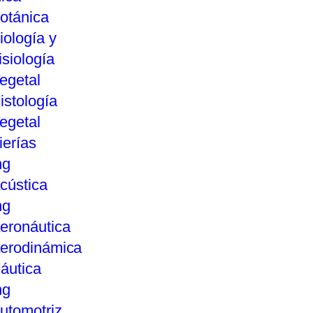
otánica
iología y
isiología
egetal
istología
egetal
ierías
ng
cústica
ng
eronáutica
erodinámica
áutica
ng
utomotriz