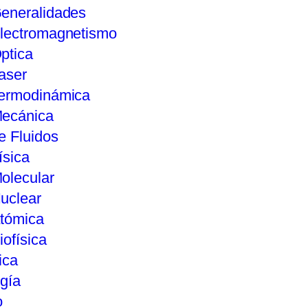
eneralidades
lectromagnetismo
ptica
aser
ermodinámica
ecánica
e Fluidos
ísica
olecular
uclear
tómica
iofísica
ica
gía
o