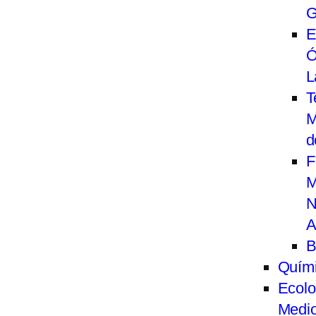
G
E
Ó
L
T
M
d
F
M
N
A
B
Quím
Ecolo
Medi