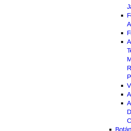
J
F
A
F
A
T
M
R
P
V
A
A
D
C
Botán