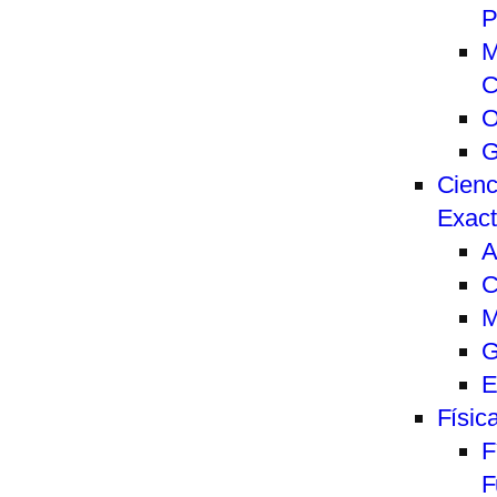
P
M
C
O
G
Cienc
Exac
A
C
M
G
E
Físic
F
F