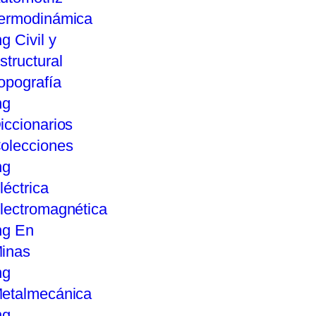
ermodinámica
ng Civil y
structural
opografía
ng
iccionarios
olecciones
ng
léctrica
lectromagnética
ng En
inas
ng
etalmecánica
ng