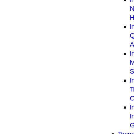
N
H
I
Q
A
I
M
S
I
T
C
I
I
G