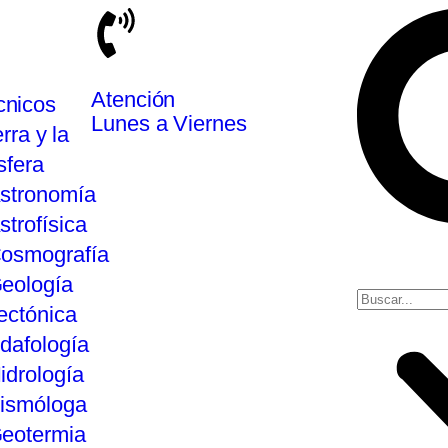
Atención
cnicos
Lunes a Viernes
rra y la
sfera
stronomía
strofísica
osmografía
eología
ectónica
dafología
idrología
ismóloga
eotermia