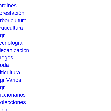
ardines
orestación
rboricultura
ruticultura
gr
ecnología
ecanización
iegos
oda
iticultura
gr Varios
gr
iccionarios
olecciones
ica