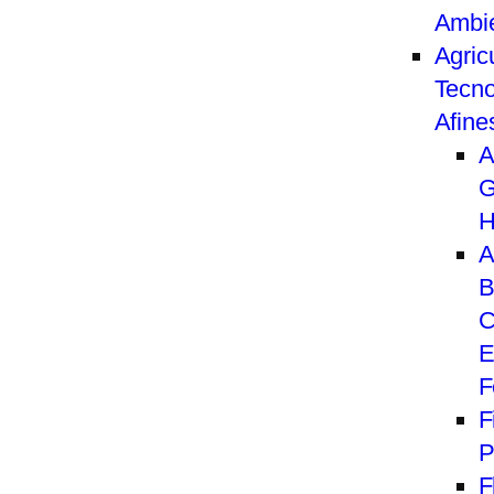
Ambi
Agric
Tecno
Afine
A
G
H
A
B
C
E
F
F
P
F