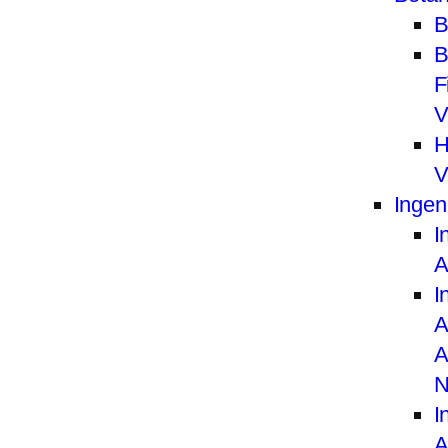
B
B
F
V
H
V
Ingen
I
A
I
A
A
N
I
A