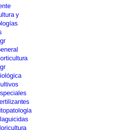
ente
ultura y
logías
s
gr
eneral
orticultura
gr
iológica
ultivos
speciales
ertilizantes
itopatología
laguicidas
loricultura