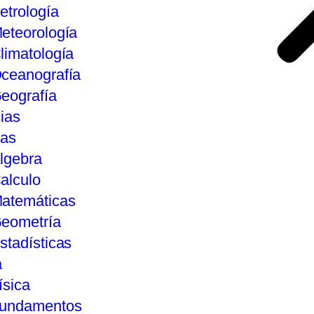
etrología
eteorología
limatología
ceanografía
eografía
ias
tas
lgebra
alculo
atemáticas
eometría
stadísticas
a
ísica
undamentos