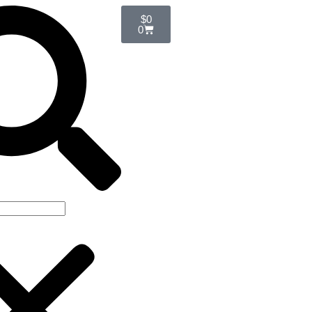
$
0
0