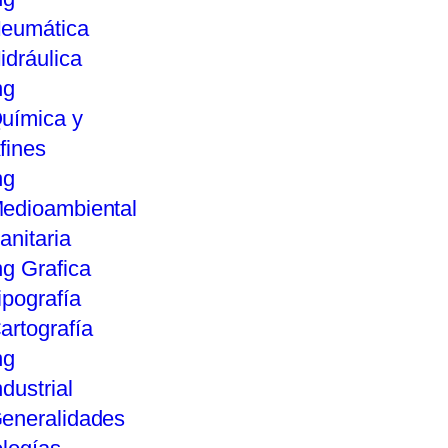
eumática
idráulica
ng
uímica y
fines
ng
edioambiental
anitaria
ng Grafica
ipografía
artografía
ng
ndustrial
eneralidades