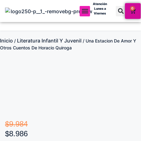
Atención
0
Lunes a
Viernes
Mi cuenta
Inicio
Literatura Infantil Y Juvenil
/
/ Una Estacion De Amor Y
Otros Cuentos De Horacio Quiroga
$
9.984
$
8.986