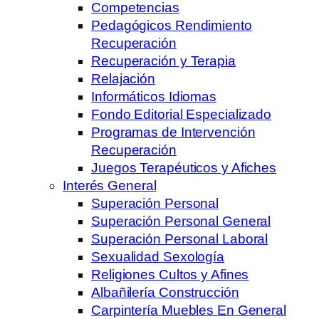
Competencias
Pedagógicos Rendimiento
Recuperación
Recuperación y Terapia
Relajación
Informáticos Idiomas
Fondo Editorial Especializado
Programas de Intervención
Recuperación
Juegos Terapéuticos y Afiches
Interés General
Superación Personal
Superación Personal General
Superación Personal Laboral
Sexualidad Sexología
Religiones Cultos y Afines
Albañilería Construcción
Carpintería Muebles En General