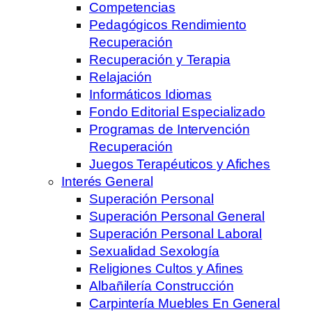
Competencias
Pedagógicos Rendimiento
Recuperación
Recuperación y Terapia
Relajación
Informáticos Idiomas
Fondo Editorial Especializado
Programas de Intervención
Recuperación
Juegos Terapéuticos y Afiches
Interés General
Superación Personal
Superación Personal General
Superación Personal Laboral
Sexualidad Sexología
Religiones Cultos y Afines
Albañilería Construcción
Carpintería Muebles En General