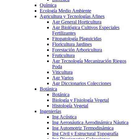
Química
Ecología Medio Ambiente
Agricultura y Tecnologías Afines
Agr General Horticultura
Agr Biológica Cultivos Especiales
Fertilizantes
Fitopatología Plaguicidas
Floricultura Jardines
Forestación Arboricultura
Fruticultura
Agr Tecnología Mecanización Riegos
Poda
Viticultura
Agr Varios
Agr Diccionarios Colecciones
Botánica
Botánica
Biología y Fisiología Vegetal
Histología Vegetal
Ingenierías
Ing Acústica
Ing Aeronáutica Aerodinámica Náutica
Ing Automotriz Termodinámica
Ing Civil y Estructural Topografía