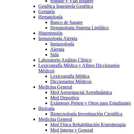
Hígado y Vías Biliares
Genética Ingeniería Genética
Geriatría
Hematología
Banco de Sangre
Hematología Sistema Linfático
Hipertensión
Inmunología Alergia
Inmunología
Alergia
Sida
Laboratorio Análisis Clínico
Lexicografía Médica y Afines Diccionarios
Médicos
Lexicografía Médica
Diccionarios Médicos
Medicina General
Med Aeroespacial Aerodinámica
Med Deportiva
Exámenes Pretest y Otros para Estudiantes
Biología
Biotecnología Investigación Científica
Medicina General
Med Física Rehabilitación Kinesiterapia
Med Interna y General