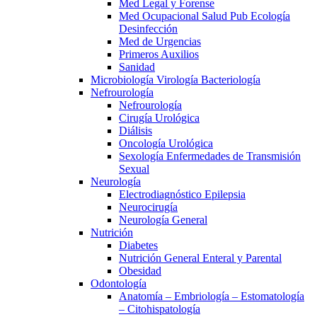
Med Legal y Forense
Med Ocupacional Salud Pub Ecología
Desinfección
Med de Urgencias
Primeros Auxilios
Sanidad
Microbiología Virología Bacteriología
Nefrourología
Nefrourología
Cirugía Urológica
Diálisis
Oncología Urológica
Sexología Enfermedades de Transmisión
Sexual
Neurología
Electrodiagnóstico Epilepsia
Neurocirugía
Neurología General
Nutrición
Diabetes
Nutrición General Enteral y Parental
Obesidad
Odontología
Anatomía – Embriología – Estomatología
– Citohispatología