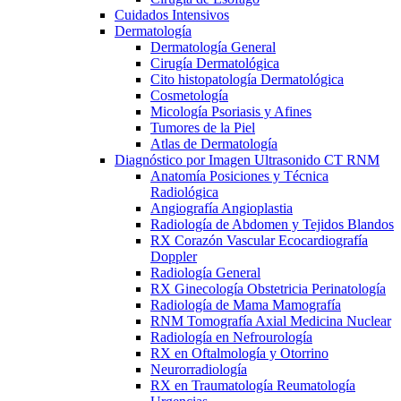
Cuidados Intensivos
Dermatología
Dermatología General
Cirugía Dermatológica
Cito histopatología Dermatológica
Cosmetología
Micología Psoriasis y Afines
Tumores de la Piel
Atlas de Dermatología
Diagnóstico por Imagen Ultrasonido CT RNM
Anatomía Posiciones y Técnica
Radiológica
Angiografía Angioplastia
Radiología de Abdomen y Tejidos Blandos
RX Corazón Vascular Ecocardiografía
Doppler
Radiología General
RX Ginecología Obstetricia Perinatología
Radiología de Mama Mamografía
RNM Tomografía Axial Medicina Nuclear
Radiología en Nefrourología
RX en Oftalmología y Otorrino
Neurorradiología
RX en Traumatología Reumatología