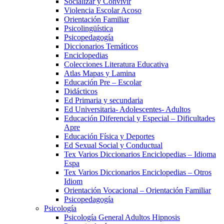
Socializar y Convivir
Violencia Escolar Acoso
Orientación Familiar
Psicolingüística
Psicopedagogía
Diccionarios Temáticos
Enciclopedias
Colecciones Literatura Educativa
Atlas Mapas y Lamina
Educación Pre – Escolar
Didácticos
Ed Primaria y secundaria
Ed Universitaria- Adolescentes- Adultos
Educación Diferencial y Especial – Dificultades
Apre
Educación Física y Deportes
Ed Sexual Social y Conductual
Tex Varios Diccionarios Enciclopedias – Idioma
Espa
Tex Varios Diccionarios Enciclopedias – Otros
Idiom
Orientación Vocacional – Orientación Familiar
Psicopedagogía
Psicología
Psicología General Adultos Hipnosis