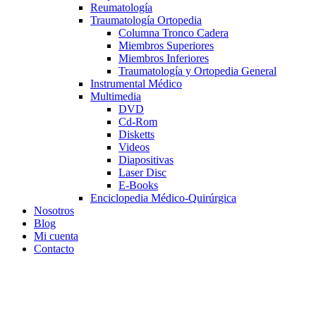
Reumatología
Traumatología Ortopedia
Columna Tronco Cadera
Miembros Superiores
Miembros Inferiores
Traumatología y Ortopedia General
Instrumental Médico
Multimedia
DVD
Cd-Rom
Disketts
Videos
Diapositivas
Laser Disc
E-Books
Enciclopedia Médico-Quirúrgica
Nosotros
Blog
Mi cuenta
Contacto