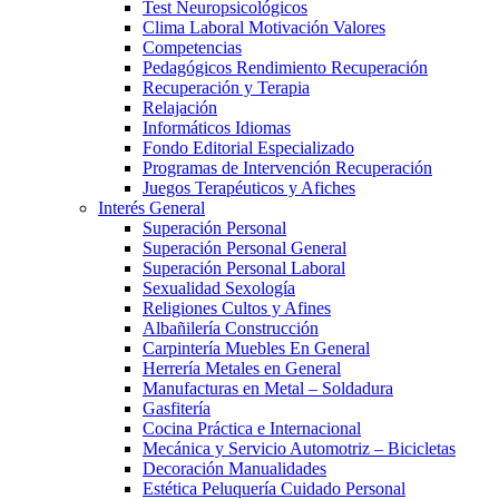
Test Neuropsicológicos
Clima Laboral Motivación Valores
Competencias
Pedagógicos Rendimiento Recuperación
Recuperación y Terapia
Relajación
Informáticos Idiomas
Fondo Editorial Especializado
Programas de Intervención Recuperación
Juegos Terapéuticos y Afiches
Interés General
Superación Personal
Superación Personal General
Superación Personal Laboral
Sexualidad Sexología
Religiones Cultos y Afines
Albañilería Construcción
Carpintería Muebles En General
Herrería Metales en General
Manufacturas en Metal – Soldadura
Gasfitería
Cocina Práctica e Internacional
Mecánica y Servicio Automotriz – Bicicletas
Decoración Manualidades
Estética Peluquería Cuidado Personal