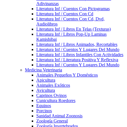
Adivinanzas
Literatura Inf / Cuentos Con Pictogramas
Literatura Inf / Cuentos Con Cd
Literatura Inf / Cuentos Con Cd, Dvd,
Audiolibros
Literatura Inf / Libros En Telas (Texturas)
Literatura Inf / Libros Pop-Up Laminas
Kamishibai
Literatura Inf / Libros Animados, Recortables
Literatura Inf / Cuentos Y Lugares Del Mundo
Literatura Inf / Libros Infantiles Con Actividades
Literatura Inf / Literatura Positiva Y Reflexiva
Literatura Inf / Cuentos Y Lugares Del Mundo
Medicina Veterinaria
Animales Pequeños Y Domésticos
Apicultura
Animales Exóticos
Avicultura
Caprinos Ovinos
Cunicultura Roedores
Equinos
Porcinos
Sanidad Animal Zoonosis
Zoología General
Zoología Invertebrados