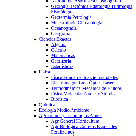
Astronomía Astrofísica Cosmografía
Geología Tectónica Edafología Hidrología
Sismóloga
Geotermia Petrología
Meteorología Climatología
Oceanografía
Geografía
Ciencias Exactas
Algebra
Calculo
Matemáticas
Geometría
Estadísticas
Física
Física Fundamentos Generalidades
Electromagnetismo Óptica Laser
Termodinámica Mecánica de Fluidos
Física Molecular Nuclear Atómica
Biofísica
Química
Ecología Medio Ambiente
Agricultura y Tecnologías Afines
Agr General Horticultura
Agr Biológica Cultivos Especiales
Fertilizantes