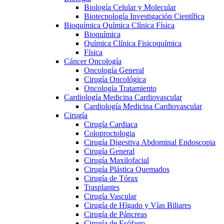
Biología Celular y Molecular
Biotecnología Investigación Científica
Bioquímica Química Clínica Física
Bioquímica
Química Clínica Fisicoquímica
Física
Cáncer Oncología
Oncología General
Cirugía Oncológica
Oncología Tratamiento
Cardiología Medicina Cardiovascular
Cardiología Medicina Cardiovascular
Cirugía
Cirugía Cardiaca
Coloproctologia
Cirugía Digestiva Abdominal Endoscopia
Cirugía General
Cirugía Maxilofacial
Cirugía Plástica Quemados
Cirugía de Tórax
Trasplantes
Cirugía Vascular
Cirugía de Hígado y Vías Biliares
Cirugía de Páncreas
Cirugía de Esófago