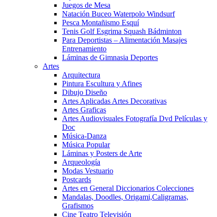
Juegos de Mesa
Natación Buceo Waterpolo Windsurf
Pesca Montañismo Esquí
Tenis Golf Esgrima Squash Bádminton
Para Deportistas – Alimentación Masajes
Entrenamiento
Láminas de Gimnasia Deportes
Artes
Arquitectura
Pintura Escultura y Afines
Dibujo Diseño
Artes Aplicadas Artes Decorativas
Artes Graficas
Artes Audiovisuales Fotografía Dvd Películas y
Doc
Música-Danza
Música Popular
Láminas y Posters de Arte
Arqueología
Modas Vestuario
Postcards
Artes en General Diccionarios Colecciones
Mandalas, Doodles, Origami,Caligramas,
Grafismos
Cine Teatro Televisión