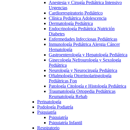
Anestesia y Cirugía Pediátrica Intensivo
Urgencias
Cardiorrespiratorio Pediátrico
Clínica Pediátrica Adolescencia
Dermatología Pediátrica
Endocrinología Pediátrica Nutrición
Diabetes
Enfermedades Infecciosas Pediátricas
Inmunología Pediátrica Alergia Cáncer
Hematología
Gastroenterología y Hepatología Pediátrica
Ginecología Nefrourología y Sexología
Pediátrica
Neurología y Neurocirugía Pediátrica
Oftalmología Otorrinolaringología
Pediátricas Fon
Patología Citología e Histología Pediátrica
Traumatología Ortopedia Pediátricas
Reumatología Rehab
Perinatología
Podología Podiatría
Psiquiatría
Psiquiatría
Psiquiatría Infantil
Respiratorio