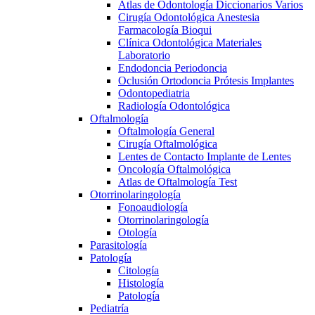
Atlas de Odontología Diccionarios Varios
Cirugía Odontológica Anestesia
Farmacología Bioqui
Clínica Odontológica Materiales
Laboratorio
Endodoncia Periodoncia
Oclusión Ortodoncia Prótesis Implantes
Odontopediatria
Radiología Odontológica
Oftalmología
Oftalmología General
Cirugía Oftalmológica
Lentes de Contacto Implante de Lentes
Oncología Oftalmológica
Atlas de Oftalmología Test
Otorrinolaringología
Fonoaudiología
Otorrinolaringología
Otología
Parasitología
Patología
Citología
Histología
Patología
Pediatría