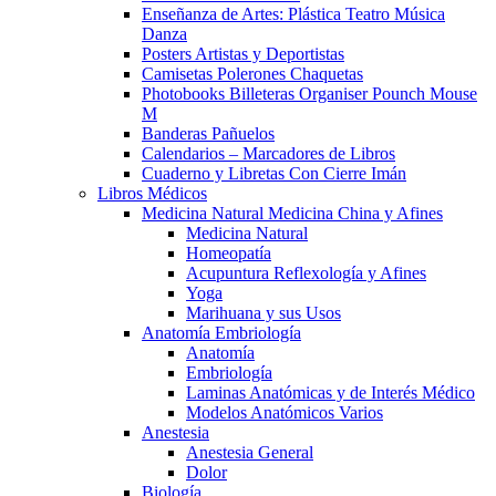
Enseñanza de Artes: Plástica Teatro Música
Danza
Posters Artistas y Deportistas
Camisetas Polerones Chaquetas
Photobooks Billeteras Organiser Pounch Mouse
M
Banderas Pañuelos
Calendarios – Marcadores de Libros
Cuaderno y Libretas Con Cierre Imán
Libros Médicos
Medicina Natural Medicina China y Afines
Medicina Natural
Homeopatía
Acupuntura Reflexología y Afines
Yoga
Marihuana y sus Usos
Anatomía Embriología
Anatomía
Embriología
Laminas Anatómicas y de Interés Médico
Modelos Anatómicos Varios
Anestesia
Anestesia General
Dolor
Biología