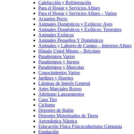
Calefacción y Refrigeración
Para el Hogar y Servicios Afines
Para el Hogar y Servicios Afines – Varios
Acuarios Peces
Animales Domésticos y Exóticos: Aves
Animales Domésticos y Exóticos: Terrestres
Animales Exóticos
Animales Pequeños Y Domésticos
Animales y Labores de Campo – Intereses Afines
Hágalo Usted Mismo – Bricolaje
Pasatiempos Varios
Pasatiempos y Juegos
Pasatiempos y Mascotas
Conocimientos Varios
Jardines y Huertos
Láminas de Interés General
Artes Marciales Boxeo
Atletismo Lanzamientos
Caza Tiro
Ciclismo
Deportes de Balón
Deportes Motorizados de Tierra
Aeronáutica Náutica
Educación Física Fisicoculturismo Gimnasia
Equitación