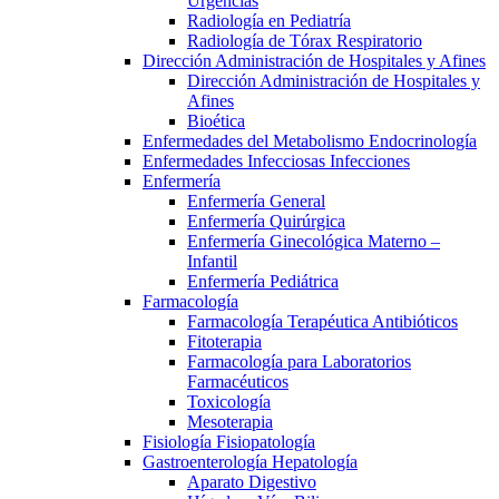
Urgencias
Radiología en Pediatría
Radiología de Tórax Respiratorio
Dirección Administración de Hospitales y Afines
Dirección Administración de Hospitales y
Afines
Bioética
Enfermedades del Metabolismo Endocrinología
Enfermedades Infecciosas Infecciones
Enfermería
Enfermería General
Enfermería Quirúrgica
Enfermería Ginecológica Materno –
Infantil
Enfermería Pediátrica
Farmacología
Farmacología Terapéutica Antibióticos
Fitoterapia
Farmacología para Laboratorios
Farmacéuticos
Toxicología
Mesoterapia
Fisiología Fisiopatología
Gastroenterología Hepatología
Aparato Digestivo