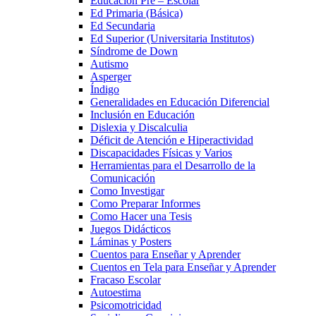
Educación Pre – Escolar
Ed Primaria (Básica)
Ed Secundaria
Ed Superior (Universitaria Institutos)
Síndrome de Down
Autismo
Asperger
Índigo
Generalidades en Educación Diferencial
Inclusión en Educación
Dislexia y Discalculia
Déficit de Atención e Hiperactividad
Discapacidades Físicas y Varios
Herramientas para el Desarrollo de la
Comunicación
Como Investigar
Como Preparar Informes
Como Hacer una Tesis
Juegos Didácticos
Láminas y Posters
Cuentos para Enseñar y Aprender
Cuentos en Tela para Enseñar y Aprender
Fracaso Escolar
Autoestima
Psicomotricidad