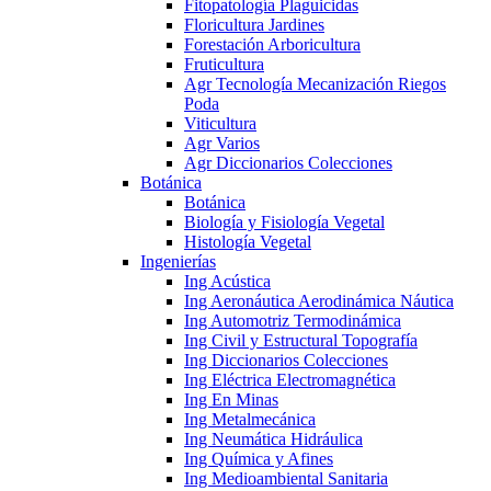
Fitopatología Plaguicidas
Floricultura Jardines
Forestación Arboricultura
Fruticultura
Agr Tecnología Mecanización Riegos
Poda
Viticultura
Agr Varios
Agr Diccionarios Colecciones
Botánica
Botánica
Biología y Fisiología Vegetal
Histología Vegetal
Ingenierías
Ing Acústica
Ing Aeronáutica Aerodinámica Náutica
Ing Automotriz Termodinámica
Ing Civil y Estructural Topografía
Ing Diccionarios Colecciones
Ing Eléctrica Electromagnética
Ing En Minas
Ing Metalmecánica
Ing Neumática Hidráulica
Ing Química y Afines
Ing Medioambiental Sanitaria