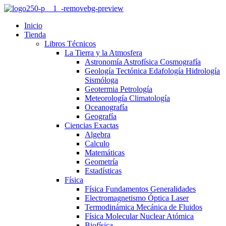
Inicio
Tienda
Libros Técnicos
La Tierra y la Atmosfera
Astronomía Astrofísica Cosmografía
Geología Tectónica Edafología Hidrología
Sismóloga
Geotermia Petrología
Meteorología Climatología
Oceanografía
Geografía
Ciencias Exactas
Algebra
Calculo
Matemáticas
Geometría
Estadísticas
Física
Física Fundamentos Generalidades
Electromagnetismo Óptica Laser
Termodinámica Mecánica de Fluidos
Física Molecular Nuclear Atómica
Biofísica