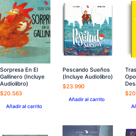
Sorpresa En El
Pescando Sueños
Tra
Gallinero (Incluye
(Incluye Audiolibro)
Opos
Audiolibro)
Des
$
23.990
$
20.563
$
20
Añadir al carrito
Añadir al carrito
Añ