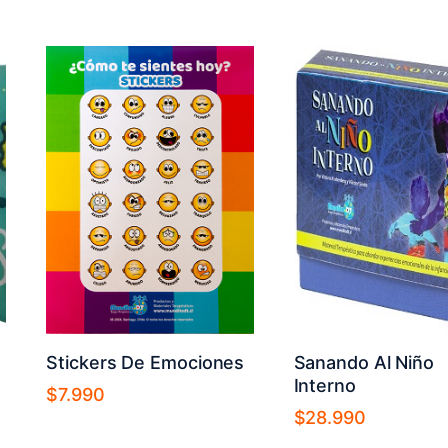
Stickers De Emociones
Sanando Al Niño
Interno
$
7.990
$
28.990
Añadir al carrito