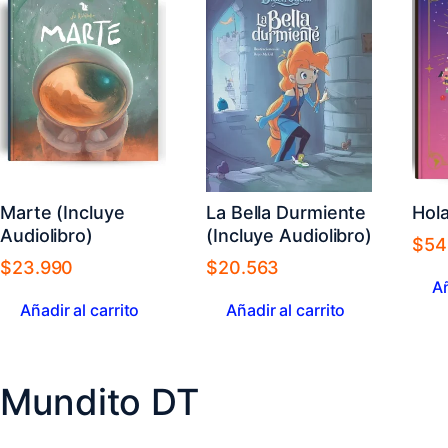
Marte (Incluye
La Bella Durmiente
Hol
Audiolibro)
(Incluye Audiolibro)
$
54
$
23.990
$
20.563
Añ
Añadir al carrito
Añadir al carrito
Mundito DT