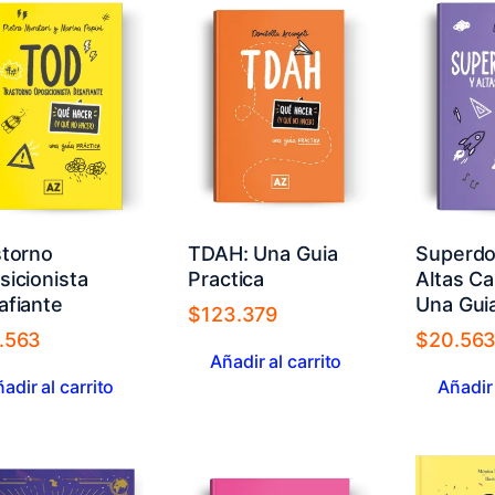
storno
TDAH: Una Guia
Superdo
icionista
Practica
Altas C
afiante
Una Guia
$
123.379
.563
$
20.56
Añadir al carrito
adir al carrito
Añadir 