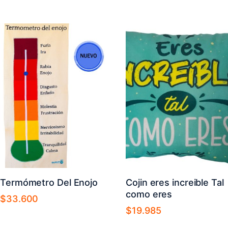
Termómetro Del Enojo
Cojin eres increible Tal
como eres
$
33.600
$
19.985
Añadir al carrito