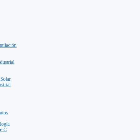
ntilación
ustrial
 Solar
strial
ntos
logía
de C