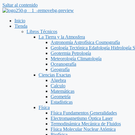
Saltar al contenido
Inicio
Tienda
Libros Técnicos
La Tierra y la Atmosfera
Astronomía Astrofísica Cosmografía
Geología Tectónica Edafología Hidrología 
Geotermia Petrología
Meteorología Climatología
Oceanografía
Geografía
Ciencias Exactas
Algebra
Calculo
Matemáticas
Geometría
Estadísticas
Física
Física Fundamentos Generalidades
Electromagnetismo Óptica Laser
Termodinámica Mecánica de Fluidos
Física Molecular Nuclear Atómica
Biofísica