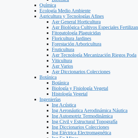
Química
Ecología Medio Ambiente
Agricultura y Tecnologías Afines
Agr General Horticultura
Agr Biológica Cultivos Especiales Fertilizan
Fitopatología Plaguicidas
Floricultura Jardines
Forestación Arboricultura
Fruticultura
Agr Tecnología Mecanización Riegos Poda
Viticultura
Agr Varios
Agr Diccionarios Colecciones
Botánica
Botánica
Biología y Fisiología Vegetal
Histología Vegetal
Ingenierías
Ing Acústica
Ing Aeronáutica Aerodinámica Náutica
Ing Automotriz Termodinámica
Ing Civil y Estructural Topografía
Ing Diccionarios Colecciones
Ing Eléctrica Electromagnética