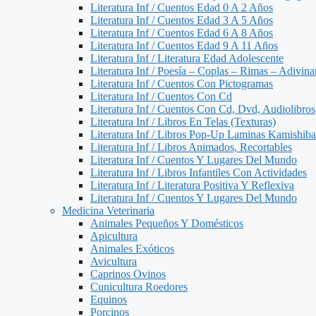
Literatura Inf / Cuentos Edad 0 A 2 Años
Literatura Inf / Cuentos Edad 3 A 5 Años
Literatura Inf / Cuentos Edad 6 A 8 Años
Literatura Inf / Cuentos Edad 9 A 11 Años
Literatura Inf / Literatura Edad Adolescente
Literatura Inf / Poesía – Coplas – Rimas – Adivin
Literatura Inf / Cuentos Con Pictogramas
Literatura Inf / Cuentos Con Cd
Literatura Inf / Cuentos Con Cd, Dvd, Audiolibros
Literatura Inf / Libros En Telas (Texturas)
Literatura Inf / Libros Pop-Up Laminas Kamishiba
Literatura Inf / Libros Animados, Recortables
Literatura Inf / Cuentos Y Lugares Del Mundo
Literatura Inf / Libros Infantiles Con Actividades
Literatura Inf / Literatura Positiva Y Reflexiva
Literatura Inf / Cuentos Y Lugares Del Mundo
Medicina Veterinaria
Animales Pequeños Y Domésticos
Apicultura
Animales Exóticos
Avicultura
Caprinos Ovinos
Cunicultura Roedores
Equinos
Porcinos