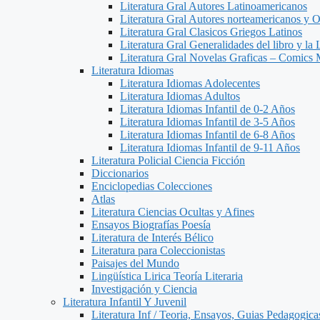
Literatura Gral Autores Latinoamericanos
Literatura Gral Autores norteamericanos y O
Literatura Gral Clasicos Griegos Latinos
Literatura Gral Generalidades del libro y la 
Literatura Gral Novelas Graficas – Comics
Literatura Idiomas
Literatura Idiomas Adolecentes
Literatura Idiomas Adultos
Literatura Idiomas Infantil de 0-2 Años
Literatura Idiomas Infantil de 3-5 Años
Literatura Idiomas Infantil de 6-8 Años
Literatura Idiomas Infantil de 9-11 Años
Literatura Policial Ciencia Ficción
Diccionarios
Enciclopedias Colecciones
Atlas
Literatura Ciencias Ocultas y Afines
Ensayos Biografías Poesía
Literatura de Interés Bélico
Literatura para Coleccionistas
Paisajes del Mundo
Lingüística Lirica Teoría Literaria
Investigación y Ciencia
Literatura Infantil Y Juvenil
Literatura Inf / Teoria, Ensayos, Guias Pedagogic