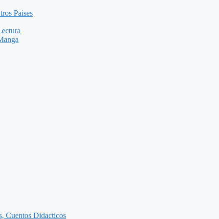
tros Paises
Lectura
 Manga
as, Cuentos Didacticos