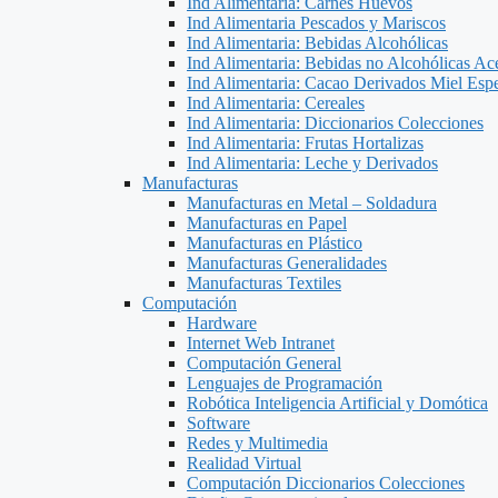
Ind Alimentaria: Carnes Huevos
Ind Alimentaria Pescados y Mariscos
Ind Alimentaria: Bebidas Alcohólicas
Ind Alimentaria: Bebidas no Alcohólicas Ace
Ind Alimentaria: Cacao Derivados Miel Espe
Ind Alimentaria: Cereales
Ind Alimentaria: Diccionarios Colecciones
Ind Alimentaria: Frutas Hortalizas
Ind Alimentaria: Leche y Derivados
Manufacturas
Manufacturas en Metal – Soldadura
Manufacturas en Papel
Manufacturas en Plástico
Manufacturas Generalidades
Manufacturas Textiles
Computación
Hardware
Internet Web Intranet
Computación General
Lenguajes de Programación
Robótica Inteligencia Artificial y Domótica
Software
Redes y Multimedia
Realidad Virtual
Computación Diccionarios Colecciones