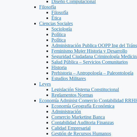
Diseño Computacional
Filosofía
Filosofía
Ética
Ciencias Sociales
Sociología
Política
Política
Administración Publica OOPP Ing del Trán
Feminismo Mujer Historia y Desarrollo
Seguridad Ciudadana Criminología Medicin
Salud Pública – Servicios Comunitarios
Historia
Prehistoria – Antropología – Paleontología
Estudios Militares
Leyes
Legislación Sistema Constitucional
Reglamentos Normas
Economía Administ Comercio Contabilidad RRH
Economía Geografía Económica
Administración
Comercio Marketing Banca
Contabilidad Auditoria Finanzas
Calidad Empresarial
Gestión de Recursos Humanos