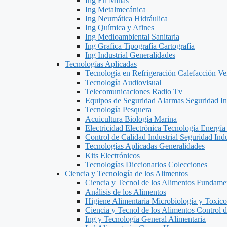
Ing En Minas
Ing Metalmecánica
Ing Neumática Hidráulica
Ing Química y Afines
Ing Medioambiental Sanitaria
Ing Grafica Tipografía Cartografía
Ing Industrial Generalidades
Tecnologías Aplicadas
Tecnología en Refrigeración Calefacción Ve
Tecnología Audiovisual
Telecomunicaciones Radio Tv
Equipos de Seguridad Alarmas Seguridad Ind
Tecnología Pesquera
Acuicultura Biología Marina
Electricidad Electrónica Tecnología Energía
Control de Calidad Industrial Seguridad Indu
Tecnologías Aplicadas Generalidades
Kits Electrónicos
Tecnologías Diccionarios Colecciones
Ciencia y Tecnología de los Alimentos
Ciencia y Tecnol de los Alimentos Fundame
Análisis de los Alimentos
Higiene Alimentaria Microbiología y Toxico
Ciencia y Tecnol de los Alimentos Control 
Ing y Tecnología General Alimentaria