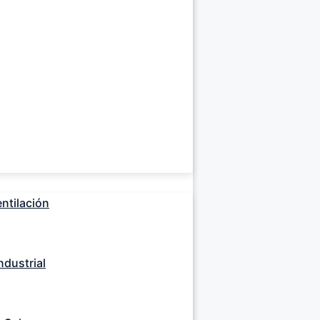
ntilación
dustrial