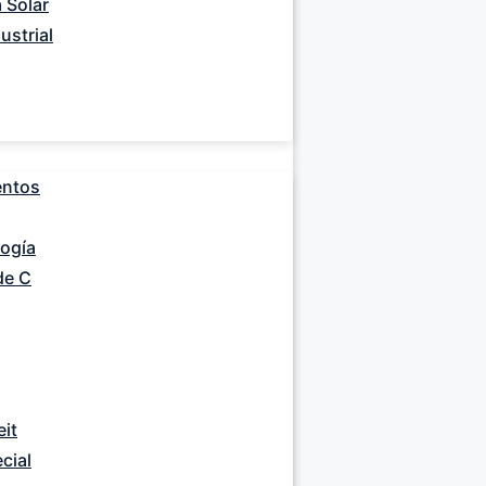
 Solar
ustrial
entos
logía
de C
eit
cial