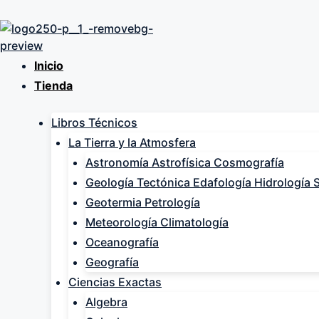
Saltar
al
contenido
Inicio
Tienda
Libros Técnicos
La Tierra y la Atmosfera
Astronomía Astrofísica Cosmografía
Geología Tectónica Edafología Hidrología 
Geotermia Petrología
Meteorología Climatología
Oceanografía
Geografía
Ciencias Exactas
Algebra