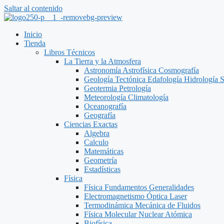
Saltar al contenido
Inicio
Tienda
Libros Técnicos
La Tierra y la Atmosfera
Astronomía Astrofísica Cosmografía
Geología Tectónica Edafología Hidrología 
Geotermia Petrología
Meteorología Climatología
Oceanografía
Geografía
Ciencias Exactas
Algebra
Calculo
Matemáticas
Geometría
Estadísticas
Física
Física Fundamentos Generalidades
Electromagnetismo Óptica Laser
Termodinámica Mecánica de Fluidos
Física Molecular Nuclear Atómica
Biofísica