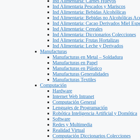
Ind Alimentaria: Carnes Huevos
Ind Alimentaria Pescados y Mariscos
Ind Alimentaria: Bebidas Alcohólicas
Ind Alimentaria: Bebidas no Alcohólicas Ace
Ind Alimentaria: Cacao Derivados Miel Espe
Ind Alimentaria: Cereales
Ind Alimentaria: Diccionarios Colecciones
Ind Alimentaria: Frutas Hortalizas
Ind Alimentaria: Leche y Derivados
Manufacturas
Manufacturas en Metal – Soldadura
Manufacturas en Papel
Manufacturas en Plástico
Manufacturas Generalidades
Manufacturas Textiles
Computación
Hardware
Internet Web Intranet
Computación General
Lenguajes de Programación
Robótica Inteligencia Artificial y Domótica
Software
Redes y Multimedia
Realidad Virtual
Computación Diccionarios Colecciones