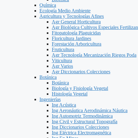
Química
Ecología Medio Ambiente
Agricultura y Tecnologías Afines
Agr General Horticultura
Agr Biológica Cultivos Especiales Fertilizan
Fitopatología Plaguicidas
Floricultura Jardines
Forestación Arboricultura
Fruticultura
Agr Tecnología Mecanización Riegos Poda
Viticultura
Agr Varios
Agr Diccionarios Colecciones
Botánica
Botánica
Biología y Fisiología Vegetal
Histología Vegetal
Ingenierías
Ing Acústica
Ing Aeronáutica Aerodinámica Náutica
Ing Automotriz Termodinámica
Ing Civil y Estructural Topografía
Ing Diccionarios Colecciones
Ing Eléctrica Electromagnética