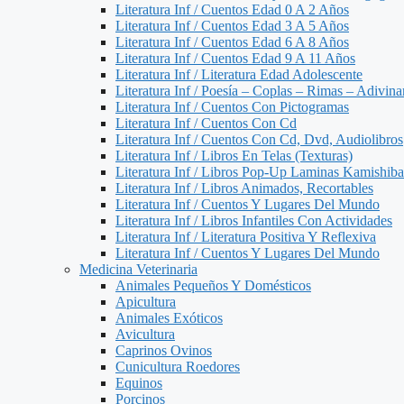
Literatura Inf / Cuentos Edad 0 A 2 Años
Literatura Inf / Cuentos Edad 3 A 5 Años
Literatura Inf / Cuentos Edad 6 A 8 Años
Literatura Inf / Cuentos Edad 9 A 11 Años
Literatura Inf / Literatura Edad Adolescente
Literatura Inf / Poesía – Coplas – Rimas – Adivin
Literatura Inf / Cuentos Con Pictogramas
Literatura Inf / Cuentos Con Cd
Literatura Inf / Cuentos Con Cd, Dvd, Audiolibros
Literatura Inf / Libros En Telas (Texturas)
Literatura Inf / Libros Pop-Up Laminas Kamishiba
Literatura Inf / Libros Animados, Recortables
Literatura Inf / Cuentos Y Lugares Del Mundo
Literatura Inf / Libros Infantiles Con Actividades
Literatura Inf / Literatura Positiva Y Reflexiva
Literatura Inf / Cuentos Y Lugares Del Mundo
Medicina Veterinaria
Animales Pequeños Y Domésticos
Apicultura
Animales Exóticos
Avicultura
Caprinos Ovinos
Cunicultura Roedores
Equinos
Porcinos