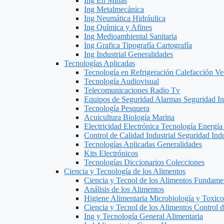
Ing En Minas
Ing Metalmecánica
Ing Neumática Hidráulica
Ing Química y Afines
Ing Medioambiental Sanitaria
Ing Grafica Tipografía Cartografía
Ing Industrial Generalidades
Tecnologías Aplicadas
Tecnología en Refrigeración Calefacción Ve
Tecnología Audiovisual
Telecomunicaciones Radio Tv
Equipos de Seguridad Alarmas Seguridad Ind
Tecnología Pesquera
Acuicultura Biología Marina
Electricidad Electrónica Tecnología Energía
Control de Calidad Industrial Seguridad Indu
Tecnologías Aplicadas Generalidades
Kits Electrónicos
Tecnologías Diccionarios Colecciones
Ciencia y Tecnología de los Alimentos
Ciencia y Tecnol de los Alimentos Fundame
Análisis de los Alimentos
Higiene Alimentaria Microbiología y Toxico
Ciencia y Tecnol de los Alimentos Control 
Ing y Tecnología General Alimentaria