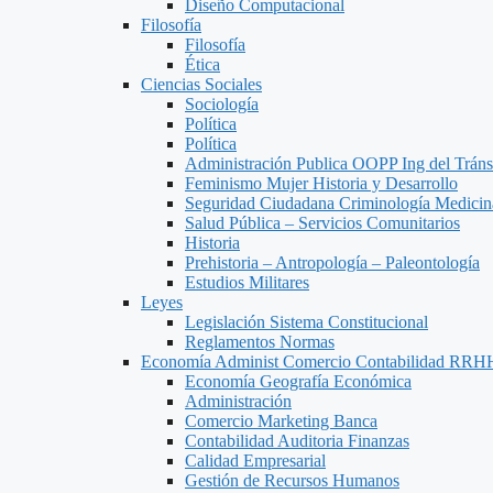
Diseño Computacional
Filosofía
Filosofía
Ética
Ciencias Sociales
Sociología
Política
Política
Administración Publica OOPP Ing del Trán
Feminismo Mujer Historia y Desarrollo
Seguridad Ciudadana Criminología Medicin
Salud Pública – Servicios Comunitarios
Historia
Prehistoria – Antropología – Paleontología
Estudios Militares
Leyes
Legislación Sistema Constitucional
Reglamentos Normas
Economía Administ Comercio Contabilidad RRH
Economía Geografía Económica
Administración
Comercio Marketing Banca
Contabilidad Auditoria Finanzas
Calidad Empresarial
Gestión de Recursos Humanos