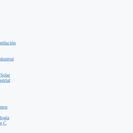
ntilación
ustrial
 Solar
strial
ntos
logía
de C