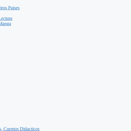
tros Paises
Lectura
 Manga
as, Cuentos Didacticos