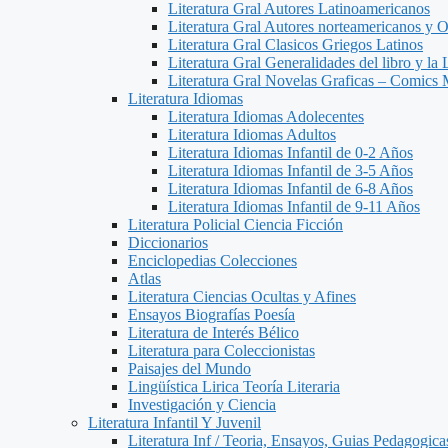
Literatura Gral Autores Latinoamericanos
Literatura Gral Autores norteamericanos y O
Literatura Gral Clasicos Griegos Latinos
Literatura Gral Generalidades del libro y la 
Literatura Gral Novelas Graficas – Comics
Literatura Idiomas
Literatura Idiomas Adolecentes
Literatura Idiomas Adultos
Literatura Idiomas Infantil de 0-2 Años
Literatura Idiomas Infantil de 3-5 Años
Literatura Idiomas Infantil de 6-8 Años
Literatura Idiomas Infantil de 9-11 Años
Literatura Policial Ciencia Ficción
Diccionarios
Enciclopedias Colecciones
Atlas
Literatura Ciencias Ocultas y Afines
Ensayos Biografías Poesía
Literatura de Interés Bélico
Literatura para Coleccionistas
Paisajes del Mundo
Lingüística Lirica Teoría Literaria
Investigación y Ciencia
Literatura Infantil Y Juvenil
Literatura Inf / Teoria, Ensayos, Guias Pedagogic