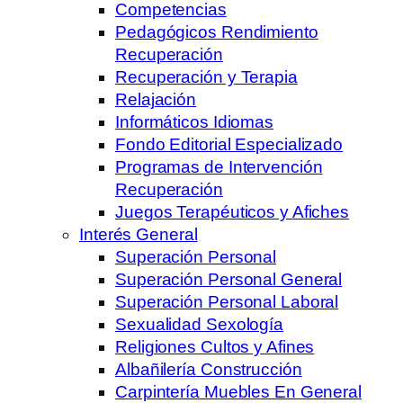
Competencias
Pedagógicos Rendimiento
Recuperación
Recuperación y Terapia
Relajación
Informáticos Idiomas
Fondo Editorial Especializado
Programas de Intervención
Recuperación
Juegos Terapéuticos y Afiches
Interés General
Superación Personal
Superación Personal General
Superación Personal Laboral
Sexualidad Sexología
Religiones Cultos y Afines
Albañilería Construcción
Carpintería Muebles En General