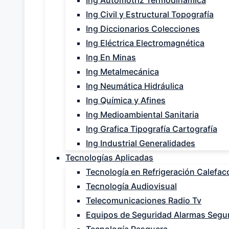
Ing Automotriz Termodinámica
Ing Civil y Estructural Topografía
Ing Diccionarios Colecciones
Ing Eléctrica Electromagnética
Ing En Minas
Ing Metalmecánica
Ing Neumática Hidráulica
Ing Química y Afines
Ing Medioambiental Sanitaria
Ing Grafica Tipografía Cartografía
Ing Industrial Generalidades
Tecnologías Aplicadas
Tecnología en Refrigeración Calefac
Tecnología Audiovisual
Telecomunicaciones Radio Tv
Equipos de Seguridad Alarmas Seguri