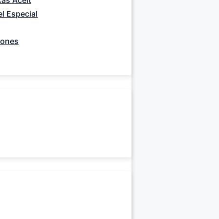
cas Aceit
l Especial
iones