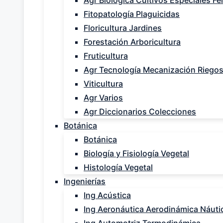
Agr Biológica Cultivos Especiales Fer
Fitopatología Plaguicidas
Floricultura Jardines
Forestación Arboricultura
Fruticultura
Agr Tecnología Mecanización Riego
Viticultura
Agr Varios
Agr Diccionarios Colecciones
Botánica
Botánica
Biología y Fisiología Vegetal
Histología Vegetal
Ingenierías
Ing Acústica
Ing Aeronáutica Aerodinámica Náuti