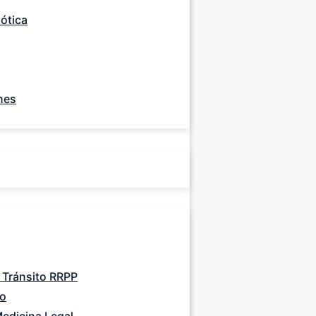
mótica
nes
 Tránsito RRPP
lo