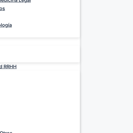
edicina Legal
ios
ología
ad RRHH