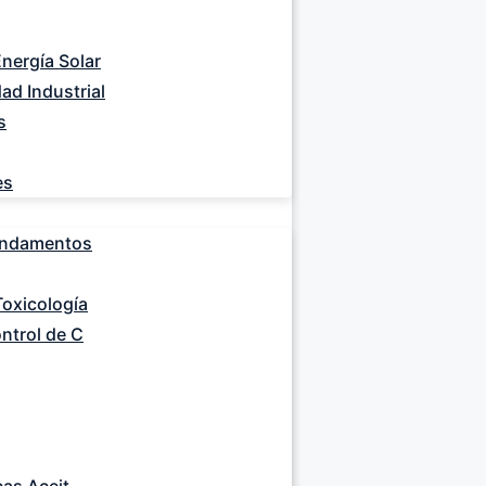
Energía Solar
ad Industrial
s
es
Fundamentos
Toxicología
ntrol de C