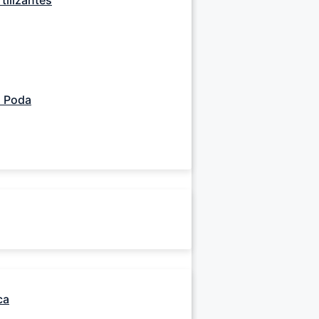
tilizantes
s Poda
ca