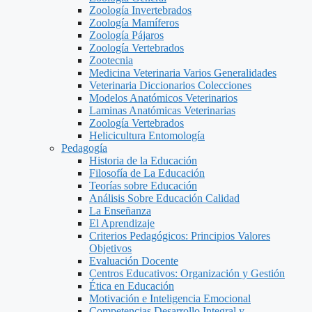
Zoología Invertebrados
Zoología Mamíferos
Zoología Pájaros
Zoología Vertebrados
Zootecnia
Medicina Veterinaria Varios Generalidades
Veterinaria Diccionarios Colecciones
Modelos Anatómicos Veterinarios
Laminas Anatómicas Veterinarias
Zoología Vertebrados
Helicicultura Entomología
Pedagogía
Historia de la Educación
Filosofía de La Educación
Teorías sobre Educación
Análisis Sobre Educación Calidad
La Enseñanza
El Aprendizaje
Criterios Pedagógicos: Principios Valores
Objetivos
Evaluación Docente
Centros Educativos: Organización y Gestión
Ética en Educación
Motivación e Inteligencia Emocional
Competencias Desarrollo Integral y