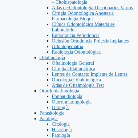
– Citohispatología
Atlas de Odontología Diccionarios Varios
Cirugía Odontológica Anestesia
Farmacología Bioqui
Clínica Odontológica Materiales
Laboratorio
Endodoncia Periodoncia
Oclusión Ortodoncia Prótesis Implantes
Odontopediatria
Radiología Odontológica
Oftalmología
Oftalmología General
Cirugía Oftalmológica
Lentes de Contacto Implante de Lentes
Oncología Oftalmológica
Atlas de Oftalmología Test
Otorrinolaringología
Fonoaudiología
Otorrinolaringología
Otología
Parasitología
Patología
Citología
Histología
Patología