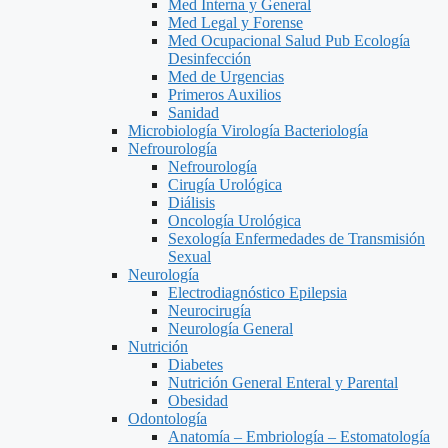
Med Interna y General
Med Legal y Forense
Med Ocupacional Salud Pub Ecología
Desinfección
Med de Urgencias
Primeros Auxilios
Sanidad
Microbiología Virología Bacteriología
Nefrourología
Nefrourología
Cirugía Urológica
Diálisis
Oncología Urológica
Sexología Enfermedades de Transmisión
Sexual
Neurología
Electrodiagnóstico Epilepsia
Neurocirugía
Neurología General
Nutrición
Diabetes
Nutrición General Enteral y Parental
Obesidad
Odontología
Anatomía – Embriología – Estomatología