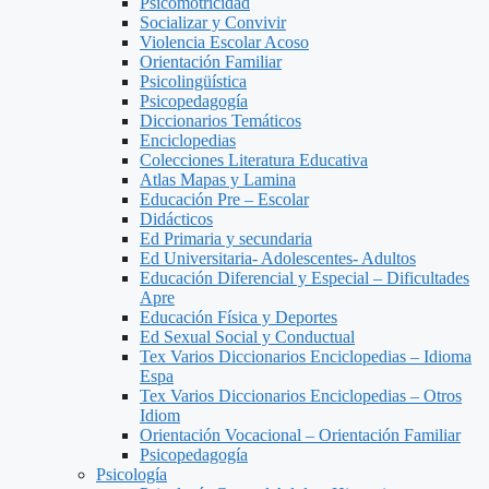
Psicomotricidad
Socializar y Convivir
Violencia Escolar Acoso
Orientación Familiar
Psicolingüística
Psicopedagogía
Diccionarios Temáticos
Enciclopedias
Colecciones Literatura Educativa
Atlas Mapas y Lamina
Educación Pre – Escolar
Didácticos
Ed Primaria y secundaria
Ed Universitaria- Adolescentes- Adultos
Educación Diferencial y Especial – Dificultades
Apre
Educación Física y Deportes
Ed Sexual Social y Conductual
Tex Varios Diccionarios Enciclopedias – Idioma
Espa
Tex Varios Diccionarios Enciclopedias – Otros
Idiom
Orientación Vocacional – Orientación Familiar
Psicopedagogía
Psicología