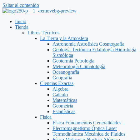
Saltar al contenido
Inicio
Tienda
Libros Técnicos
La Tierra y la Atmosfera
Astronomía Astrofísica Cosmografía
Geología Tectónica Edafología Hidrología
Sismóloga
Geotermia Petrología
Meteorología Climatología
Oceanografía
Geografía
Ciencias Exactas
Algebra
Calculo
Matemáticas
Geometría
Estadísticas
Física
Física Fundamentos Generalidades
Electromagnetismo Óptica Laser
Termodinámica Mecánica de Fluidos
Física Molecular Nuclear Atómica