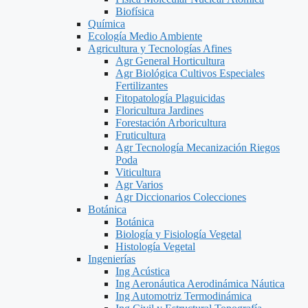
Biofísica
Química
Ecología Medio Ambiente
Agricultura y Tecnologías Afines
Agr General Horticultura
Agr Biológica Cultivos Especiales
Fertilizantes
Fitopatología Plaguicidas
Floricultura Jardines
Forestación Arboricultura
Fruticultura
Agr Tecnología Mecanización Riegos
Poda
Viticultura
Agr Varios
Agr Diccionarios Colecciones
Botánica
Botánica
Biología y Fisiología Vegetal
Histología Vegetal
Ingenierías
Ing Acústica
Ing Aeronáutica Aerodinámica Náutica
Ing Automotriz Termodinámica