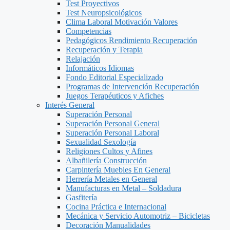
Test Proyectivos
Test Neuropsicológicos
Clima Laboral Motivación Valores
Competencias
Pedagógicos Rendimiento Recuperación
Recuperación y Terapia
Relajación
Informáticos Idiomas
Fondo Editorial Especializado
Programas de Intervención Recuperación
Juegos Terapéuticos y Afiches
Interés General
Superación Personal
Superación Personal General
Superación Personal Laboral
Sexualidad Sexología
Religiones Cultos y Afines
Albañilería Construcción
Carpintería Muebles En General
Herrería Metales en General
Manufacturas en Metal – Soldadura
Gasfitería
Cocina Práctica e Internacional
Mecánica y Servicio Automotriz – Bicicletas
Decoración Manualidades