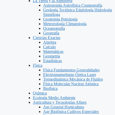
La Tierra y la Atmosfera
Astronomía Astrofísica Cosmografía
Geología Tectónica Edafología Hidrología
Sismóloga
Geotermia Petrología
Meteorología Climatología
Oceanografía
Geografía
Ciencias Exactas
Algebra
Calculo
Matemáticas
Geometría
Estadísticas
Física
Física Fundamentos Generalidades
Electromagnetismo Óptica Laser
Termodinámica Mecánica de Fluidos
Física Molecular Nuclear Atómica
Biofísica
Química
Ecología Medio Ambiente
Agricultura y Tecnologías Afines
Agr General Horticultura
Agr Biológica Cultivos Especiales