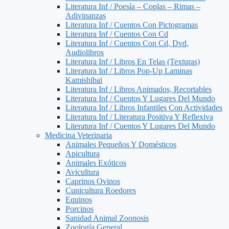
Literatura Inf / Poesía – Coplas – Rimas –
Adivinanzas
Literatura Inf / Cuentos Con Pictogramas
Literatura Inf / Cuentos Con Cd
Literatura Inf / Cuentos Con Cd, Dvd,
Audiolibros
Literatura Inf / Libros En Telas (Texturas)
Literatura Inf / Libros Pop-Up Laminas
Kamishibai
Literatura Inf / Libros Animados, Recortables
Literatura Inf / Cuentos Y Lugares Del Mundo
Literatura Inf / Libros Infantiles Con Actividades
Literatura Inf / Literatura Positiva Y Reflexiva
Literatura Inf / Cuentos Y Lugares Del Mundo
Medicina Veterinaria
Animales Pequeños Y Domésticos
Apicultura
Animales Exóticos
Avicultura
Caprinos Ovinos
Cunicultura Roedores
Equinos
Porcinos
Sanidad Animal Zoonosis
Zoología General