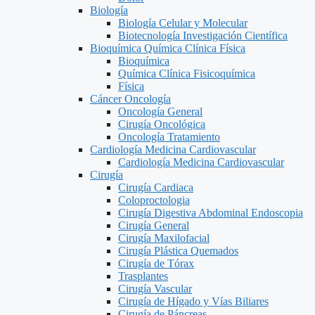
Biología
Biología Celular y Molecular
Biotecnología Investigación Científica
Bioquímica Química Clínica Física
Bioquímica
Química Clínica Fisicoquímica
Física
Cáncer Oncología
Oncología General
Cirugía Oncológica
Oncología Tratamiento
Cardiología Medicina Cardiovascular
Cardiología Medicina Cardiovascular
Cirugía
Cirugía Cardiaca
Coloproctologia
Cirugía Digestiva Abdominal Endoscopia
Cirugía General
Cirugía Maxilofacial
Cirugía Plástica Quemados
Cirugía de Tórax
Trasplantes
Cirugía Vascular
Cirugía de Hígado y Vías Biliares
Cirugía de Páncreas