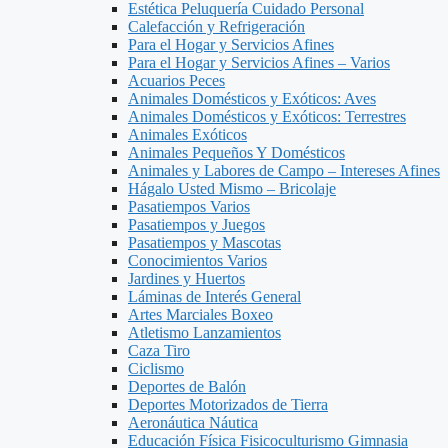
Estética Peluquería Cuidado Personal
Calefacción y Refrigeración
Para el Hogar y Servicios Afines
Para el Hogar y Servicios Afines – Varios
Acuarios Peces
Animales Domésticos y Exóticos: Aves
Animales Domésticos y Exóticos: Terrestres
Animales Exóticos
Animales Pequeños Y Domésticos
Animales y Labores de Campo – Intereses Afines
Hágalo Usted Mismo – Bricolaje
Pasatiempos Varios
Pasatiempos y Juegos
Pasatiempos y Mascotas
Conocimientos Varios
Jardines y Huertos
Láminas de Interés General
Artes Marciales Boxeo
Atletismo Lanzamientos
Caza Tiro
Ciclismo
Deportes de Balón
Deportes Motorizados de Tierra
Aeronáutica Náutica
Educación Física Fisicoculturismo Gimnasia