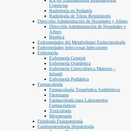
RX en Traumatología Reumatología
Urgencias
Radiología en Pediatría
Radiología de Tórax Respiratorio
Dirección Administración de Hospitales y Afines
Dirección Administración de Hospitales y
Afines
Bioética
Enfermedades del Metabolismo Endocrinología
Enfermedades Infecciosas Infecciones
Enfermería
Enfermería General
Enfermería Quirúrgica
Enfermería Ginecológica Materno –
Infantil
Enfermería Pediátrica
Farmacología
Farmacología Terapéutica Antibióticos
Fitoterapia
Farmacología para Laboratorios
Farmacéuticos
Toxicología
Mesoterapia
Fisiología Fisiopatología
Gastroenterología Hepatología