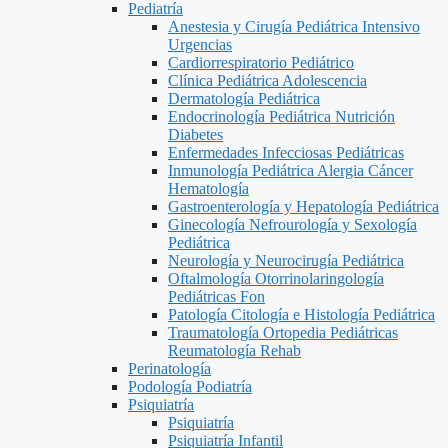
Pediatría
Anestesia y Cirugía Pediátrica Intensivo
Urgencias
Cardiorrespiratorio Pediátrico
Clínica Pediátrica Adolescencia
Dermatología Pediátrica
Endocrinología Pediátrica Nutrición
Diabetes
Enfermedades Infecciosas Pediátricas
Inmunología Pediátrica Alergia Cáncer
Hematología
Gastroenterología y Hepatología Pediátrica
Ginecología Nefrourología y Sexología
Pediátrica
Neurología y Neurocirugía Pediátrica
Oftalmología Otorrinolaringología
Pediátricas Fon
Patología Citología e Histología Pediátrica
Traumatología Ortopedia Pediátricas
Reumatología Rehab
Perinatología
Podología Podiatría
Psiquiatría
Psiquiatría
Psiquiatría Infantil