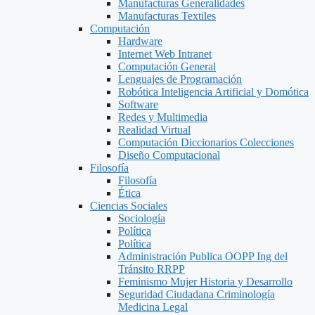
Manufacturas Generalidades
Manufacturas Textiles
Computación
Hardware
Internet Web Intranet
Computación General
Lenguajes de Programación
Robótica Inteligencia Artificial y Domótica
Software
Redes y Multimedia
Realidad Virtual
Computación Diccionarios Colecciones
Diseño Computacional
Filosofía
Filosofía
Ética
Ciencias Sociales
Sociología
Política
Política
Administración Publica OOPP Ing del
Tránsito RRPP
Feminismo Mujer Historia y Desarrollo
Seguridad Ciudadana Criminología
Medicina Legal