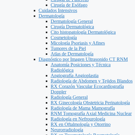
Cirugía de Esófago
Cuidados Intensivos
Dermatología
Dermatología General
Cirugía Dermatológica
Cito histopatología Dermatológica
Cosmetología
Micología Psoriasis y Afines
Tumores de la Piel
Atlas de Dermatología
Diagnóstico por Imagen Ultrasonido CT RNM
Anatomía Posiciones y Técnica
Radiológica
Angiografía Angioplastia
Radiología de Abdomen y Tejidos Blandos
RX Corazón Vascular Ecocardiografía
Doppler
Radiología General
RX Ginecología Obstetricia Perinatología
Radiología de Mama Mamografía
RNM Tomografía Axial Medicina Nuclear
Radiología en Nefrourología
RX en Oftalmología y Otorrino
Neurorradiología