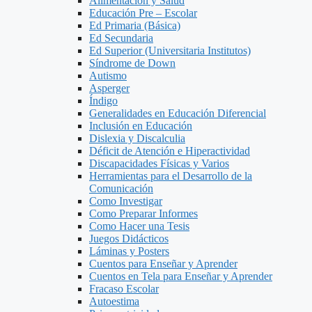
Alimentacion y Salud
Educación Pre – Escolar
Ed Primaria (Básica)
Ed Secundaria
Ed Superior (Universitaria Institutos)
Síndrome de Down
Autismo
Asperger
Índigo
Generalidades en Educación Diferencial
Inclusión en Educación
Dislexia y Discalculia
Déficit de Atención e Hiperactividad
Discapacidades Físicas y Varios
Herramientas para el Desarrollo de la
Comunicación
Como Investigar
Como Preparar Informes
Como Hacer una Tesis
Juegos Didácticos
Láminas y Posters
Cuentos para Enseñar y Aprender
Cuentos en Tela para Enseñar y Aprender
Fracaso Escolar
Autoestima