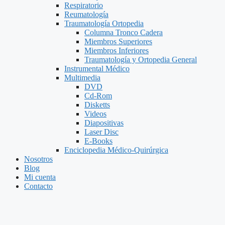
Respiratorio
Reumatología
Traumatología Ortopedia
Columna Tronco Cadera
Miembros Superiores
Miembros Inferiores
Traumatología y Ortopedia General
Instrumental Médico
Multimedia
DVD
Cd-Rom
Disketts
Videos
Diapositivas
Laser Disc
E-Books
Enciclopedia Médico-Quirúrgica
Nosotros
Blog
Mi cuenta
Contacto