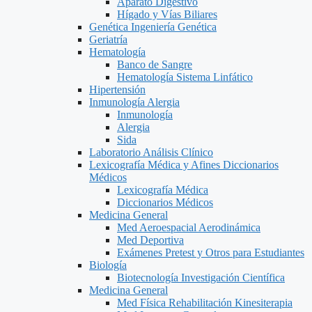
Aparato Digestivo
Hígado y Vías Biliares
Genética Ingeniería Genética
Geriatría
Hematología
Banco de Sangre
Hematología Sistema Linfático
Hipertensión
Inmunología Alergia
Inmunología
Alergia
Sida
Laboratorio Análisis Clínico
Lexicografía Médica y Afines Diccionarios
Médicos
Lexicografía Médica
Diccionarios Médicos
Medicina General
Med Aeroespacial Aerodinámica
Med Deportiva
Exámenes Pretest y Otros para Estudiantes
Biología
Biotecnología Investigación Científica
Medicina General
Med Física Rehabilitación Kinesiterapia