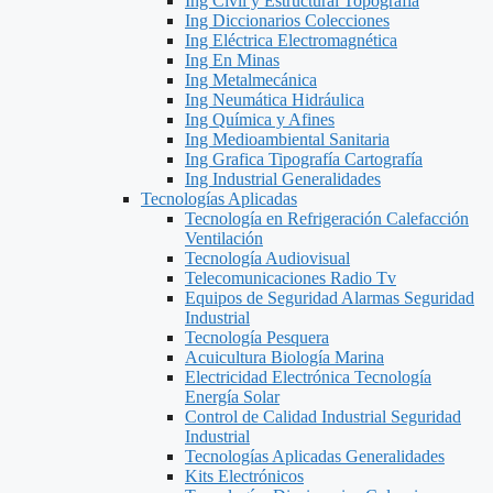
Ing Civil y Estructural Topografía
Ing Diccionarios Colecciones
Ing Eléctrica Electromagnética
Ing En Minas
Ing Metalmecánica
Ing Neumática Hidráulica
Ing Química y Afines
Ing Medioambiental Sanitaria
Ing Grafica Tipografía Cartografía
Ing Industrial Generalidades
Tecnologías Aplicadas
Tecnología en Refrigeración Calefacción
Ventilación
Tecnología Audiovisual
Telecomunicaciones Radio Tv
Equipos de Seguridad Alarmas Seguridad
Industrial
Tecnología Pesquera
Acuicultura Biología Marina
Electricidad Electrónica Tecnología
Energía Solar
Control de Calidad Industrial Seguridad
Industrial
Tecnologías Aplicadas Generalidades
Kits Electrónicos