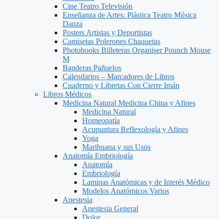
Cine Teatro Televisión
Enseñanza de Artes: Plástica Teatro Música
Danza
Posters Artistas y Deportistas
Camisetas Polerones Chaquetas
Photobooks Billeteras Organiser Pounch Mouse
M
Banderas Pañuelos
Calendarios – Marcadores de Libros
Cuaderno y Libretas Con Cierre Imán
Libros Médicos
Medicina Natural Medicina China y Afines
Medicina Natural
Homeopatía
Acupuntura Reflexología y Afines
Yoga
Marihuana y sus Usos
Anatomía Embriología
Anatomía
Embriología
Laminas Anatómicas y de Interés Médico
Modelos Anatómicos Varios
Anestesia
Anestesia General
Dolor