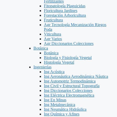
Fertilizantes
Fitopatología Plaguicidas
Floricultura Jardines
Forestación Arboricultura
Fruticultura
Agr Tecnología Mecanización Riegos
Poda
Viticultura
Agr Varios
Agr Diccionarios Colecciones
Botánica
Botánica
Biología y Fisiología Vegetal
Histología Vegetal
Ingenierías
Ing Acústica
Ing Aeronáutica Aerodinámica Náutica
Ing Automotriz Termodinámica
Ing Civil y Estructural Topografía
Ing Diccionarios Colecciones
Ing Eléctrica Electromagnética
Ing En Minas
Ing Metalmecánica
Ing Neumática Hidráulica
Ing Química y Afines