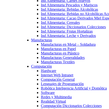
Ind Alimentaria: Carnes Huevos
Ind Alimentaria Pescados y Mariscos
Ind Alimentaria: Bebidas Alcohólicas
Ind Alimentaria: Bebidas no Alcohólicas Ace
Ind Alimentaria: Cacao Derivados Miel Espe
Ind Alimentaria: Cereales
Ind Alimentaria: Diccionarios Colecciones
Ind Alimentaria: Frutas Hortalizas
Ind Alimentaria: Leche y Derivados
Manufacturas
Manufacturas en Metal – Soldadura
Manufacturas en Papel
Manufacturas en Plástico
Manufacturas Generalidades
Manufacturas Textiles
Computación
Hardware
Internet Web Intranet
Computación General
Lenguajes de Programación
Robótica Inteligencia Artificial y Domótica
Software
Redes y Multimedia
Realidad Virtual
Computación Diccionarios Colecciones