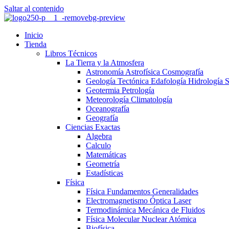
Saltar al contenido
Inicio
Tienda
Libros Técnicos
La Tierra y la Atmosfera
Astronomía Astrofísica Cosmografía
Geología Tectónica Edafología Hidrología 
Geotermia Petrología
Meteorología Climatología
Oceanografía
Geografía
Ciencias Exactas
Algebra
Calculo
Matemáticas
Geometría
Estadísticas
Física
Física Fundamentos Generalidades
Electromagnetismo Óptica Laser
Termodinámica Mecánica de Fluidos
Física Molecular Nuclear Atómica
Biofísica