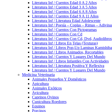
Literatura Inf / Cuentos Edad 0 A 2 Años
Literatura Inf / Cuentos Edad 3 A 5 Años
Literatura Inf / Cuentos Edad 6 A 8 Años
Literatura Inf / Cuentos Edad 9 A 11 Años
Literatura Inf / Literatura Edad Adolescente
Literatura Inf / Poesía – Coplas – Rimas – Adivin
Literatura Inf / Cuentos Con Pictogramas
Literatura Inf / Cuentos Con Cd
Literatura Inf / Cuentos Con Cd, Dvd, Audiolibros
Literatura Inf / Libros En Telas (Texturas)
Literatura Inf / Libros Pop-Up Laminas Kamishiba
Literatura Inf / Libros Animados, Recortables
Literatura Inf / Cuentos Y Lugares Del Mundo
Literatura Inf / Libros Infantiles Con Actividades
Literatura Inf / Literatura Positiva Y Reflexiva
Literatura Inf / Cuentos Y Lugares Del Mundo
Medicina Veterinaria
Animales Pequeños Y Domésticos
Apicultura
Animales Exóticos
Avicultura
Caprinos Ovinos
Cunicultura Roedores
Equinos
Porcinos