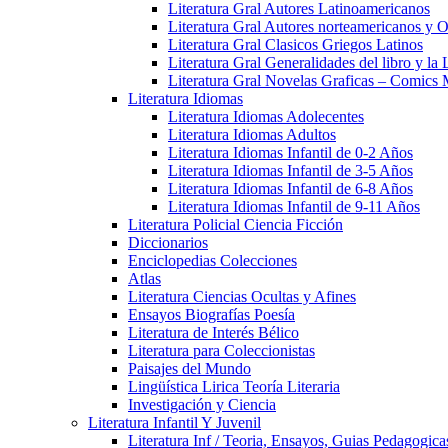
Literatura Gral Autores Latinoamericanos
Literatura Gral Autores norteamericanos y O
Literatura Gral Clasicos Griegos Latinos
Literatura Gral Generalidades del libro y la 
Literatura Gral Novelas Graficas – Comics
Literatura Idiomas
Literatura Idiomas Adolecentes
Literatura Idiomas Adultos
Literatura Idiomas Infantil de 0-2 Años
Literatura Idiomas Infantil de 3-5 Años
Literatura Idiomas Infantil de 6-8 Años
Literatura Idiomas Infantil de 9-11 Años
Literatura Policial Ciencia Ficción
Diccionarios
Enciclopedias Colecciones
Atlas
Literatura Ciencias Ocultas y Afines
Ensayos Biografías Poesía
Literatura de Interés Bélico
Literatura para Coleccionistas
Paisajes del Mundo
Lingüística Lirica Teoría Literaria
Investigación y Ciencia
Literatura Infantil Y Juvenil
Literatura Inf / Teoria, Ensayos, Guias Pedagogic