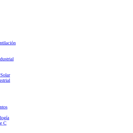
ntilación
ustrial
 Solar
strial
ntos
logía
de C