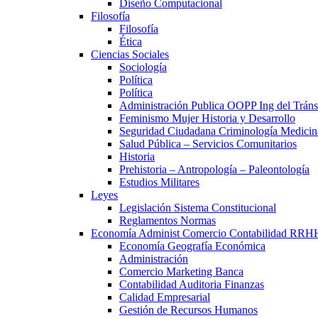
Diseño Computacional
Filosofía
Filosofía
Ética
Ciencias Sociales
Sociología
Política
Política
Administración Publica OOPP Ing del Trán
Feminismo Mujer Historia y Desarrollo
Seguridad Ciudadana Criminología Medicin
Salud Pública – Servicios Comunitarios
Historia
Prehistoria – Antropología – Paleontología
Estudios Militares
Leyes
Legislación Sistema Constitucional
Reglamentos Normas
Economía Administ Comercio Contabilidad RRH
Economía Geografía Económica
Administración
Comercio Marketing Banca
Contabilidad Auditoria Finanzas
Calidad Empresarial
Gestión de Recursos Humanos