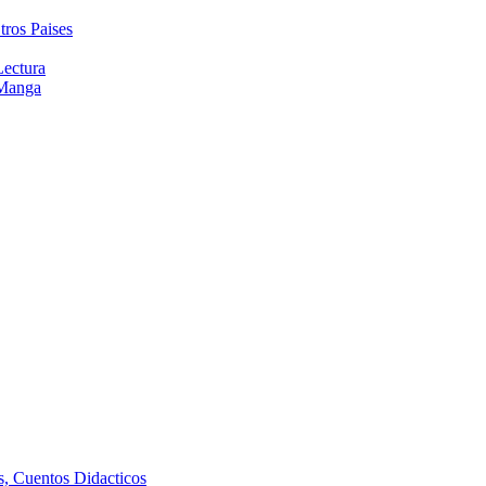
tros Paises
Lectura
 Manga
as, Cuentos Didacticos