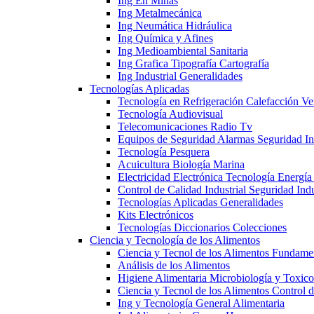
Ing En Minas
Ing Metalmecánica
Ing Neumática Hidráulica
Ing Química y Afines
Ing Medioambiental Sanitaria
Ing Grafica Tipografía Cartografía
Ing Industrial Generalidades
Tecnologías Aplicadas
Tecnología en Refrigeración Calefacción Ve
Tecnología Audiovisual
Telecomunicaciones Radio Tv
Equipos de Seguridad Alarmas Seguridad Ind
Tecnología Pesquera
Acuicultura Biología Marina
Electricidad Electrónica Tecnología Energía
Control de Calidad Industrial Seguridad Indu
Tecnologías Aplicadas Generalidades
Kits Electrónicos
Tecnologías Diccionarios Colecciones
Ciencia y Tecnología de los Alimentos
Ciencia y Tecnol de los Alimentos Fundame
Análisis de los Alimentos
Higiene Alimentaria Microbiología y Toxico
Ciencia y Tecnol de los Alimentos Control 
Ing y Tecnología General Alimentaria