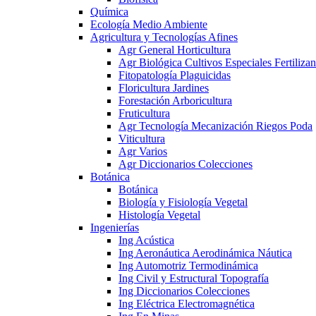
Química
Ecología Medio Ambiente
Agricultura y Tecnologías Afines
Agr General Horticultura
Agr Biológica Cultivos Especiales Fertilizan
Fitopatología Plaguicidas
Floricultura Jardines
Forestación Arboricultura
Fruticultura
Agr Tecnología Mecanización Riegos Poda
Viticultura
Agr Varios
Agr Diccionarios Colecciones
Botánica
Botánica
Biología y Fisiología Vegetal
Histología Vegetal
Ingenierías
Ing Acústica
Ing Aeronáutica Aerodinámica Náutica
Ing Automotriz Termodinámica
Ing Civil y Estructural Topografía
Ing Diccionarios Colecciones
Ing Eléctrica Electromagnética