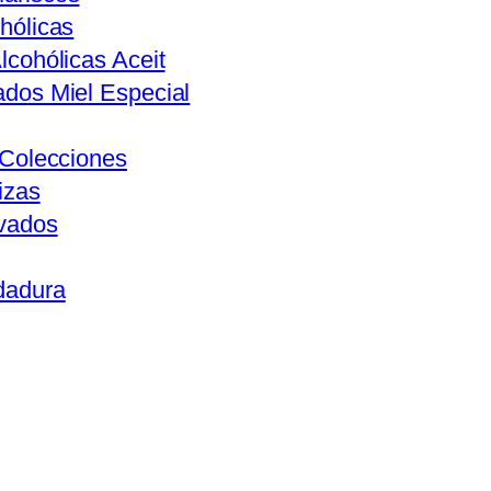
hólicas
lcohólicas Aceit
ados Miel Especial
s Colecciones
izas
ivados
dadura