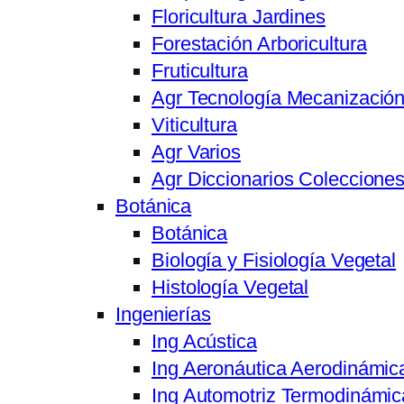
Floricultura Jardines
Forestación Arboricultura
Fruticultura
Agr Tecnología Mecanizació
Viticultura
Agr Varios
Agr Diccionarios Coleccione
Botánica
Botánica
Biología y Fisiología Vegetal
Histología Vegetal
Ingenierías
Ing Acústica
Ing Aeronáutica Aerodinámic
Ing Automotriz Termodinámic