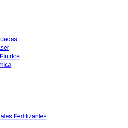
idades
aser
Fluidos
mica
ales Fertilizantes