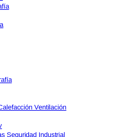
afía
ca
rafía
Calefacción Ventilación
v
s Seguridad Industrial