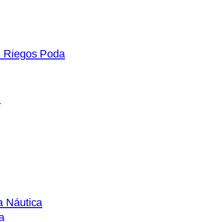
n Riegos Poda
s
a Náutica
a