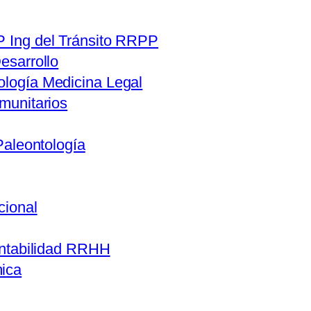
 Ing del Tránsito RRPP
esarrollo
logía Medicina Legal
munitarios
Paleontología
cional
ntabilidad RRHH
ica