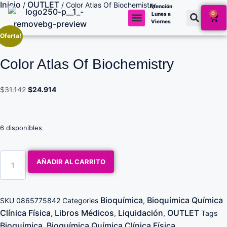
Inicio
OUTLET
/
/ Color Atlas Of Biochemistry
Atención
0
Lunes a
Viernes
¡Oferta!
Mi cuenta
Color Atlas Of Biochemistry
$
31.142
$
24.914
6 disponibles
AÑADIR AL CARRITO
Bioquímica
Bioquímica Química
SKU
0865775842
Categories
,
Clínica Física
Libros Médicos
Liquidación
OUTLET
,
,
,
Tags
Bioquímica
Bioquímica Química Clínica Física
,
,