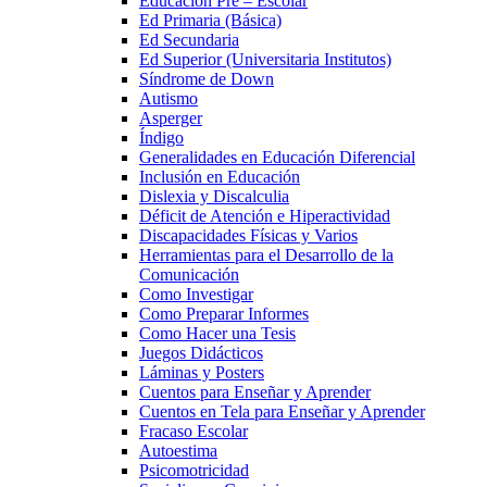
Educación Pre – Escolar
Ed Primaria (Básica)
Ed Secundaria
Ed Superior (Universitaria Institutos)
Síndrome de Down
Autismo
Asperger
Índigo
Generalidades en Educación Diferencial
Inclusión en Educación
Dislexia y Discalculia
Déficit de Atención e Hiperactividad
Discapacidades Físicas y Varios
Herramientas para el Desarrollo de la
Comunicación
Como Investigar
Como Preparar Informes
Como Hacer una Tesis
Juegos Didácticos
Láminas y Posters
Cuentos para Enseñar y Aprender
Cuentos en Tela para Enseñar y Aprender
Fracaso Escolar
Autoestima
Psicomotricidad