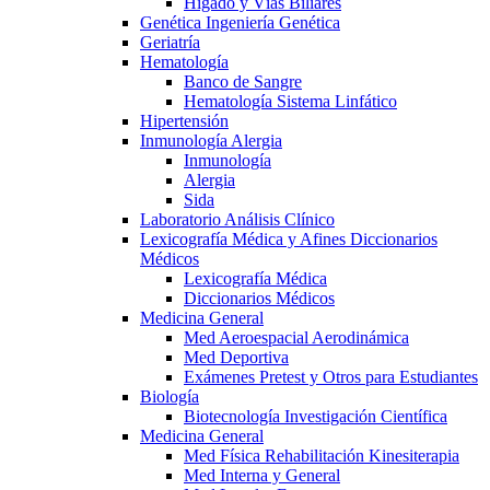
Hígado y Vías Biliares
Genética Ingeniería Genética
Geriatría
Hematología
Banco de Sangre
Hematología Sistema Linfático
Hipertensión
Inmunología Alergia
Inmunología
Alergia
Sida
Laboratorio Análisis Clínico
Lexicografía Médica y Afines Diccionarios
Médicos
Lexicografía Médica
Diccionarios Médicos
Medicina General
Med Aeroespacial Aerodinámica
Med Deportiva
Exámenes Pretest y Otros para Estudiantes
Biología
Biotecnología Investigación Científica
Medicina General
Med Física Rehabilitación Kinesiterapia
Med Interna y General