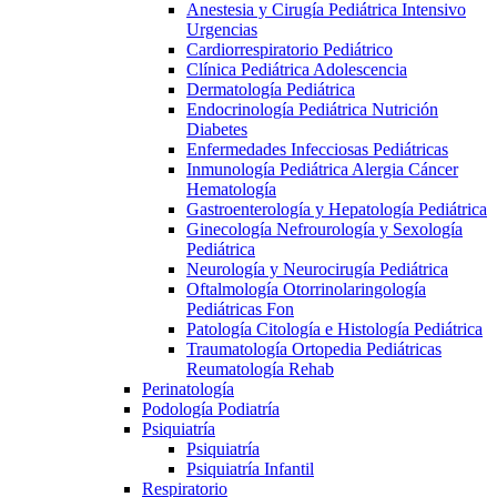
Anestesia y Cirugía Pediátrica Intensivo
Urgencias
Cardiorrespiratorio Pediátrico
Clínica Pediátrica Adolescencia
Dermatología Pediátrica
Endocrinología Pediátrica Nutrición
Diabetes
Enfermedades Infecciosas Pediátricas
Inmunología Pediátrica Alergia Cáncer
Hematología
Gastroenterología y Hepatología Pediátrica
Ginecología Nefrourología y Sexología
Pediátrica
Neurología y Neurocirugía Pediátrica
Oftalmología Otorrinolaringología
Pediátricas Fon
Patología Citología e Histología Pediátrica
Traumatología Ortopedia Pediátricas
Reumatología Rehab
Perinatología
Podología Podiatría
Psiquiatría
Psiquiatría
Psiquiatría Infantil
Respiratorio