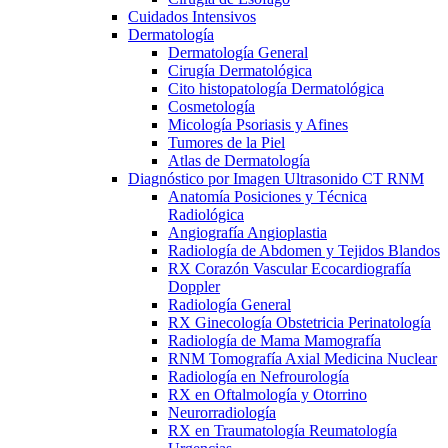
Cuidados Intensivos
Dermatología
Dermatología General
Cirugía Dermatológica
Cito histopatología Dermatológica
Cosmetología
Micología Psoriasis y Afines
Tumores de la Piel
Atlas de Dermatología
Diagnóstico por Imagen Ultrasonido CT RNM
Anatomía Posiciones y Técnica
Radiológica
Angiografía Angioplastia
Radiología de Abdomen y Tejidos Blandos
RX Corazón Vascular Ecocardiografía
Doppler
Radiología General
RX Ginecología Obstetricia Perinatología
Radiología de Mama Mamografía
RNM Tomografía Axial Medicina Nuclear
Radiología en Nefrourología
RX en Oftalmología y Otorrino
Neurorradiología
RX en Traumatología Reumatología