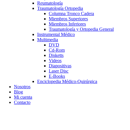
Reumatología
Traumatología Ortopedia
Columna Tronco Cadera
Miembros Superiores
Miembros Inferiores
Traumatología y Ortopedia General
Instrumental Médico
Multimedia
DVD
Cd-Rom
Disketts
Videos
Diapositivas
Laser Disc
E-Books
Enciclopedia Médico-Quirúrgica
Nosotros
Blog
Mi cuenta
Contacto