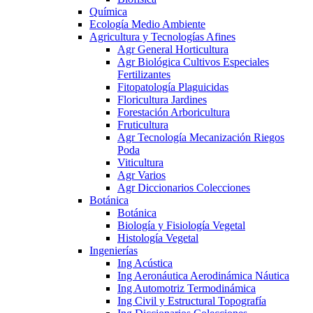
Química
Ecología Medio Ambiente
Agricultura y Tecnologías Afines
Agr General Horticultura
Agr Biológica Cultivos Especiales
Fertilizantes
Fitopatología Plaguicidas
Floricultura Jardines
Forestación Arboricultura
Fruticultura
Agr Tecnología Mecanización Riegos
Poda
Viticultura
Agr Varios
Agr Diccionarios Colecciones
Botánica
Botánica
Biología y Fisiología Vegetal
Histología Vegetal
Ingenierías
Ing Acústica
Ing Aeronáutica Aerodinámica Náutica
Ing Automotriz Termodinámica
Ing Civil y Estructural Topografía