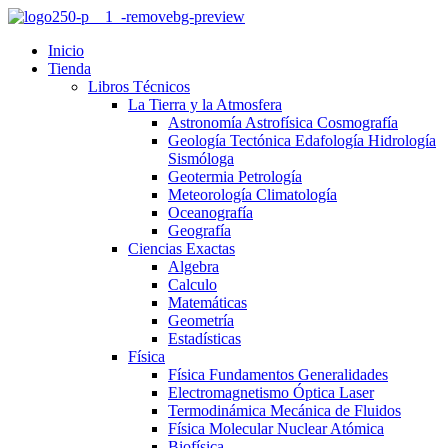
Inicio
Tienda
Libros Técnicos
La Tierra y la Atmosfera
Astronomía Astrofísica Cosmografía
Geología Tectónica Edafología Hidrología
Sismóloga
Geotermia Petrología
Meteorología Climatología
Oceanografía
Geografía
Ciencias Exactas
Algebra
Calculo
Matemáticas
Geometría
Estadísticas
Física
Física Fundamentos Generalidades
Electromagnetismo Óptica Laser
Termodinámica Mecánica de Fluidos
Física Molecular Nuclear Atómica
Biofísica