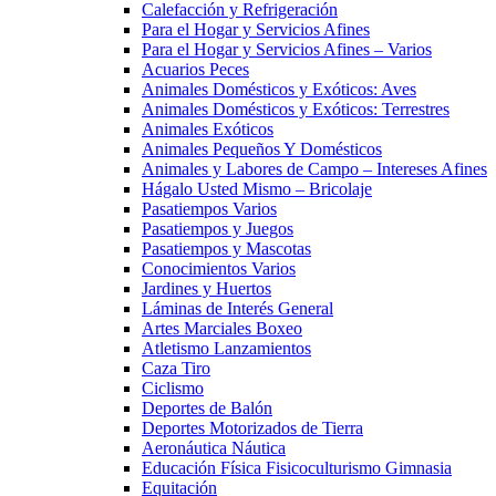
Calefacción y Refrigeración
Para el Hogar y Servicios Afines
Para el Hogar y Servicios Afines – Varios
Acuarios Peces
Animales Domésticos y Exóticos: Aves
Animales Domésticos y Exóticos: Terrestres
Animales Exóticos
Animales Pequeños Y Domésticos
Animales y Labores de Campo – Intereses Afines
Hágalo Usted Mismo – Bricolaje
Pasatiempos Varios
Pasatiempos y Juegos
Pasatiempos y Mascotas
Conocimientos Varios
Jardines y Huertos
Láminas de Interés General
Artes Marciales Boxeo
Atletismo Lanzamientos
Caza Tiro
Ciclismo
Deportes de Balón
Deportes Motorizados de Tierra
Aeronáutica Náutica
Educación Física Fisicoculturismo Gimnasia
Equitación