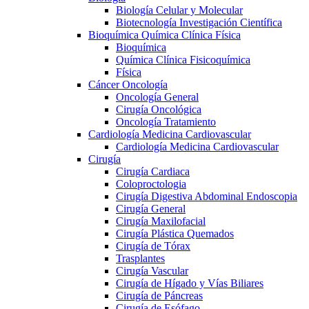
Biología Celular y Molecular
Biotecnología Investigación Científica
Bioquímica Química Clínica Física
Bioquímica
Química Clínica Fisicoquímica
Física
Cáncer Oncología
Oncología General
Cirugía Oncológica
Oncología Tratamiento
Cardiología Medicina Cardiovascular
Cardiología Medicina Cardiovascular
Cirugía
Cirugía Cardiaca
Coloproctologia
Cirugía Digestiva Abdominal Endoscopia
Cirugía General
Cirugía Maxilofacial
Cirugía Plástica Quemados
Cirugía de Tórax
Trasplantes
Cirugía Vascular
Cirugía de Hígado y Vías Biliares
Cirugía de Páncreas
Cirugía de Esófago