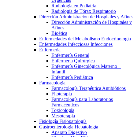
Urgencias
Radiología en Pediatría
Radiología de Tórax Respiratorio
Dirección Administración de Hospitales y Afines
Dirección Administración de Hospitales y
Afines
Bioética
Enfermedades del Metabolismo Endocrinología
Enfermedades Infecciosas Infecciones
Enfermería
Enfermería General
Enfermería Quirúrgica
Enfermería Ginecológica Materno –
Infantil
Enfermería Pediátrica
Farmacología
Farmacología Terapéutica Antibióticos
Fitoterapia
Farmacología para Laboratorios
Farmacéuticos
Toxicología
Mesoterapia
Fisiología Fisiopatología
Gastroenterología Hepatología
Aparato Digestivo