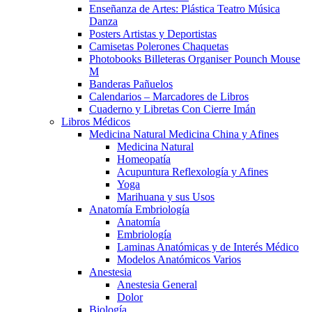
Enseñanza de Artes: Plástica Teatro Música
Danza
Posters Artistas y Deportistas
Camisetas Polerones Chaquetas
Photobooks Billeteras Organiser Pounch Mouse
M
Banderas Pañuelos
Calendarios – Marcadores de Libros
Cuaderno y Libretas Con Cierre Imán
Libros Médicos
Medicina Natural Medicina China y Afines
Medicina Natural
Homeopatía
Acupuntura Reflexología y Afines
Yoga
Marihuana y sus Usos
Anatomía Embriología
Anatomía
Embriología
Laminas Anatómicas y de Interés Médico
Modelos Anatómicos Varios
Anestesia
Anestesia General
Dolor
Biología