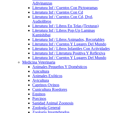
Adivinanzas
Literatura Inf / Cuentos Con Pictogramas
Literatura Inf / Cuentos Con Cd
Literatura Inf / Cuentos Con Cd, Dvd,
Audiolibros
Literatura Inf / Libros En Telas (Texturas)
Literatura Inf / Libros Pop-Up Laminas
Kamishibai
Literatura Inf / Libros Animados, Recortables
Literatura Inf / Cuentos Y Lugares Del Mundo
Literatura Inf / Libros Infantiles Con Actividades
Literatura Inf / Literatura Positiva Y Reflexiva
Literatura Inf / Cuentos Y Lugares Del Mundo
Medicina Veterinaria
Animales Pequeños Y Domésticos
Apicultura
Animales Exóticos
Avicultura
Caprinos Ovinos
Cunicultura Roedores
Equinos
Porcinos
Sanidad Animal Zoonosis
Zoología General
Zoología Invertebrados