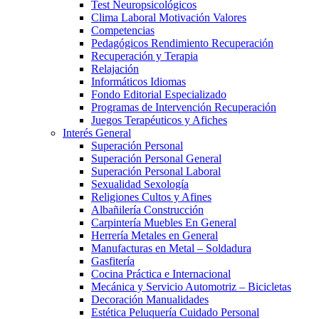
Test Neuropsicológicos
Clima Laboral Motivación Valores
Competencias
Pedagógicos Rendimiento Recuperación
Recuperación y Terapia
Relajación
Informáticos Idiomas
Fondo Editorial Especializado
Programas de Intervención Recuperación
Juegos Terapéuticos y Afiches
Interés General
Superación Personal
Superación Personal General
Superación Personal Laboral
Sexualidad Sexología
Religiones Cultos y Afines
Albañilería Construcción
Carpintería Muebles En General
Herrería Metales en General
Manufacturas en Metal – Soldadura
Gasfitería
Cocina Práctica e Internacional
Mecánica y Servicio Automotriz – Bicicletas
Decoración Manualidades
Estética Peluquería Cuidado Personal