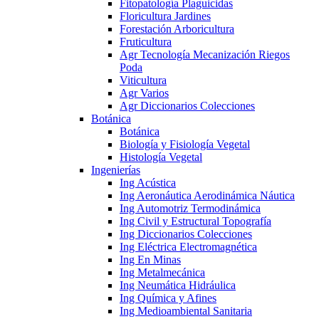
Fitopatología Plaguicidas
Floricultura Jardines
Forestación Arboricultura
Fruticultura
Agr Tecnología Mecanización Riegos
Poda
Viticultura
Agr Varios
Agr Diccionarios Colecciones
Botánica
Botánica
Biología y Fisiología Vegetal
Histología Vegetal
Ingenierías
Ing Acústica
Ing Aeronáutica Aerodinámica Náutica
Ing Automotriz Termodinámica
Ing Civil y Estructural Topografía
Ing Diccionarios Colecciones
Ing Eléctrica Electromagnética
Ing En Minas
Ing Metalmecánica
Ing Neumática Hidráulica
Ing Química y Afines
Ing Medioambiental Sanitaria