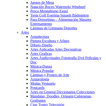
Juegos de Mesa
Natación Buceo Waterpolo Windsurf
Pesca Montañismo Esquí
Tenis Golf Esgrima Squash Bádminton
Para Deportistas – Alimentación Masajes
Entrenamiento
Láminas de Gimnasia Deportes
Artes
Arquitectura
Pintura Escultura y Afines
Dibujo Diseño
Artes Aplicadas Artes Decorativas
Artes Graficas
Artes Audiovisuales Fotografía Dvd Películas y
Doc
Música-Danza
Música Popular
Láminas y Posters de Arte
Arqueología
Modas Vestuario
Postcards
Artes en General Diccionarios Colecciones
Mandalas, Doodles, Origami,Caligramas,
Grafismos
Cine Teatro Televisión