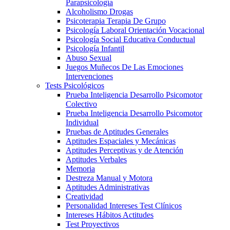
Parapsicología
Alcoholismo Drogas
Psicoterapia Terapia De Grupo
Psicología Laboral Orientación Vocacional
Psicología Social Educativa Conductual
Psicología Infantil
Abuso Sexual
Juegos Muñecos De Las Emociones
Intervenciones
Tests Psicológicos
Prueba Inteligencia Desarrollo Psicomotor
Colectivo
Prueba Inteligencia Desarrollo Psicomotor
Individual
Pruebas de Aptitudes Generales
Aptitudes Espaciales y Mecánicas
Aptitudes Perceptivas y de Atención
Aptitudes Verbales
Memoria
Destreza Manual y Motora
Aptitudes Administrativas
Creatividad
Personalidad Intereses Test Clínicos
Intereses Hábitos Actitudes
Test Proyectivos