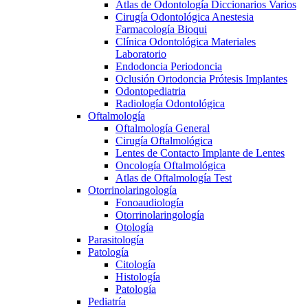
Atlas de Odontología Diccionarios Varios
Cirugía Odontológica Anestesia
Farmacología Bioqui
Clínica Odontológica Materiales
Laboratorio
Endodoncia Periodoncia
Oclusión Ortodoncia Prótesis Implantes
Odontopediatria
Radiología Odontológica
Oftalmología
Oftalmología General
Cirugía Oftalmológica
Lentes de Contacto Implante de Lentes
Oncología Oftalmológica
Atlas de Oftalmología Test
Otorrinolaringología
Fonoaudiología
Otorrinolaringología
Otología
Parasitología
Patología
Citología
Histología
Patología
Pediatría