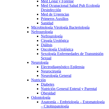
Med Legal y Forense
Med Ocupacional Salud Pub Ecología
Desinfección
Med de Urgencias
Primeros Auxilios
Sanidad
Microbiología Virología Bacteriología
Nefrourología
Nefrourología
Cirugía Urológica
Diálisis
Oncología Urológica
Sexología Enfermedades de Transmisión
Sexual
Neurología
Electrodiagnóstico Epilepsia
Neurocirugía
Neurología General
Nutrición
Diabetes
Nutrición General Enteral y Parental
Obesidad
Odontología
Anatomía – Embriología – Estomatología
– Citohispatología