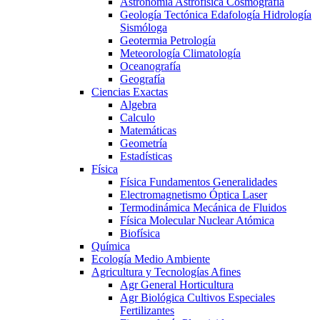
Astronomía Astrofísica Cosmografía
Geología Tectónica Edafología Hidrología
Sismóloga
Geotermia Petrología
Meteorología Climatología
Oceanografía
Geografía
Ciencias Exactas
Algebra
Calculo
Matemáticas
Geometría
Estadísticas
Física
Física Fundamentos Generalidades
Electromagnetismo Óptica Laser
Termodinámica Mecánica de Fluidos
Física Molecular Nuclear Atómica
Biofísica
Química
Ecología Medio Ambiente
Agricultura y Tecnologías Afines
Agr General Horticultura
Agr Biológica Cultivos Especiales
Fertilizantes