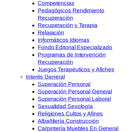
Competencias
Pedagógicos Rendimiento
Recuperación
Recuperación y Terapia
Relajación
Informáticos Idiomas
Fondo Editorial Especializado
Programas de Intervención
Recuperación
Juegos Terapéuticos y Afiches
Interés General
Superación Personal
Superación Personal General
Superación Personal Laboral
Sexualidad Sexología
Religiones Cultos y Afines
Albañilería Construcción
Carpintería Muebles En General