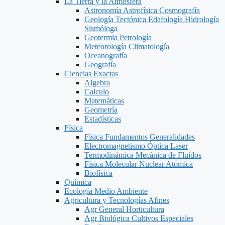
La Tierra y la Atmosfera
Astronomía Astrofísica Cosmografía
Geología Tectónica Edafología Hidrología
Sismóloga
Geotermia Petrología
Meteorología Climatología
Oceanografía
Geografía
Ciencias Exactas
Algebra
Calculo
Matemáticas
Geometría
Estadísticas
Física
Física Fundamentos Generalidades
Electromagnetismo Óptica Laser
Termodinámica Mecánica de Fluidos
Física Molecular Nuclear Atómica
Biofísica
Química
Ecología Medio Ambiente
Agricultura y Tecnologías Afines
Agr General Horticultura
Agr Biológica Cultivos Especiales