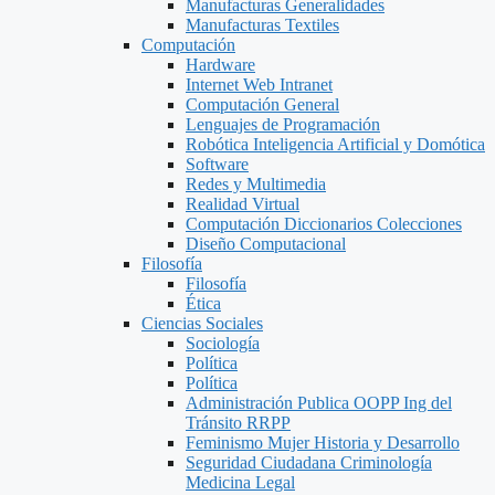
Manufacturas Generalidades
Manufacturas Textiles
Computación
Hardware
Internet Web Intranet
Computación General
Lenguajes de Programación
Robótica Inteligencia Artificial y Domótica
Software
Redes y Multimedia
Realidad Virtual
Computación Diccionarios Colecciones
Diseño Computacional
Filosofía
Filosofía
Ética
Ciencias Sociales
Sociología
Política
Política
Administración Publica OOPP Ing del
Tránsito RRPP
Feminismo Mujer Historia y Desarrollo
Seguridad Ciudadana Criminología
Medicina Legal