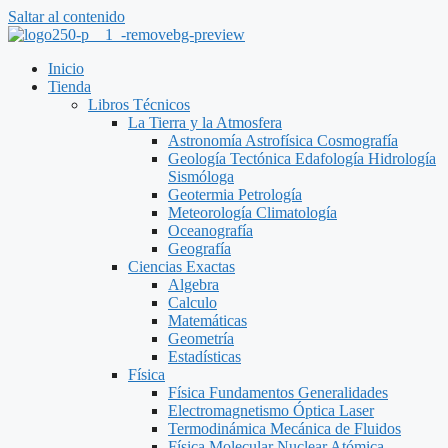
Saltar al contenido
Inicio
Tienda
Libros Técnicos
La Tierra y la Atmosfera
Astronomía Astrofísica Cosmografía
Geología Tectónica Edafología Hidrología
Sismóloga
Geotermia Petrología
Meteorología Climatología
Oceanografía
Geografía
Ciencias Exactas
Algebra
Calculo
Matemáticas
Geometría
Estadísticas
Física
Física Fundamentos Generalidades
Electromagnetismo Óptica Laser
Termodinámica Mecánica de Fluidos
Física Molecular Nuclear Atómica