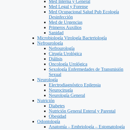
Med Interna y General
Med Legal y Forense
Med Ocupacional Salud Pub Ecología
Desinfección
Med de Urgencias
Primeros Auxilios
Sanidad
Microbiología Virología Bacteriología
Nefrourología
Nefrourología
Cirugía Urológica
Diálisis
Oncología Urológica
Sexología Enfermedades de Transmisión
Sexual
Neurología
Electrodiagnóstico Epilepsia
Neurocirugía
Neurología General
Nutrición
Diabetes
Nutrición General Enteral y Parental
Obesidad
Odontología
Anatomía – Embriología – Estomatología