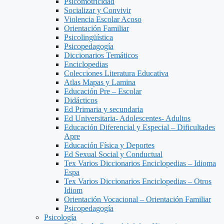
Psicomotricidad
Socializar y Convivir
Violencia Escolar Acoso
Orientación Familiar
Psicolingüística
Psicopedagogía
Diccionarios Temáticos
Enciclopedias
Colecciones Literatura Educativa
Atlas Mapas y Lamina
Educación Pre – Escolar
Didácticos
Ed Primaria y secundaria
Ed Universitaria- Adolescentes- Adultos
Educación Diferencial y Especial – Dificultades
Apre
Educación Física y Deportes
Ed Sexual Social y Conductual
Tex Varios Diccionarios Enciclopedias – Idioma
Espa
Tex Varios Diccionarios Enciclopedias – Otros
Idiom
Orientación Vocacional – Orientación Familiar
Psicopedagogía
Psicología