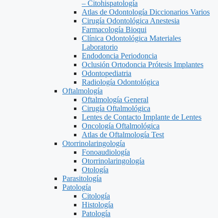
– Citohispatología
Atlas de Odontología Diccionarios Varios
Cirugía Odontológica Anestesia
Farmacología Bioqui
Clínica Odontológica Materiales
Laboratorio
Endodoncia Periodoncia
Oclusión Ortodoncia Prótesis Implantes
Odontopediatria
Radiología Odontológica
Oftalmología
Oftalmología General
Cirugía Oftalmológica
Lentes de Contacto Implante de Lentes
Oncología Oftalmológica
Atlas de Oftalmología Test
Otorrinolaringología
Fonoaudiología
Otorrinolaringología
Otología
Parasitología
Patología
Citología
Histología
Patología