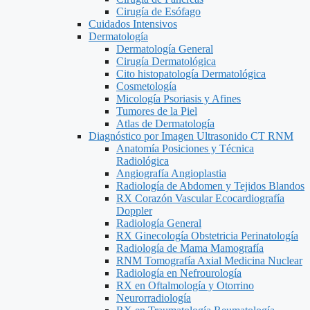
Cirugía de Esófago
Cuidados Intensivos
Dermatología
Dermatología General
Cirugía Dermatológica
Cito histopatología Dermatológica
Cosmetología
Micología Psoriasis y Afines
Tumores de la Piel
Atlas de Dermatología
Diagnóstico por Imagen Ultrasonido CT RNM
Anatomía Posiciones y Técnica
Radiológica
Angiografía Angioplastia
Radiología de Abdomen y Tejidos Blandos
RX Corazón Vascular Ecocardiografía
Doppler
Radiología General
RX Ginecología Obstetricia Perinatología
Radiología de Mama Mamografía
RNM Tomografía Axial Medicina Nuclear
Radiología en Nefrourología
RX en Oftalmología y Otorrino
Neurorradiología