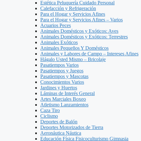
Estética Peluquería Cuidado Personal
Calefacción y Refrigeración
Para el Hogar y Servicios Afines
Para el Hogar y Servicios Afines – Varios
Acuarios Peces
Animales Domésticos y Exóticos: Aves
Animales Domésticos y Exóticos: Terrestres
Animales Exóticos
Animales Pequeños Y Domésticos
Animales y Labores de Campo – Intereses Afines
Hágalo Usted Mismo – Bricolaje
Pasatiempos Varios
Pasatiempos y Juegos
Pasatiempos y Mascotas
Conocimientos Varios
Jardines y Huertos
Láminas de Interés General
Artes Marciales Boxeo
Atletismo Lanzamientos
Caza Tiro
Ciclismo
Deportes de Balón
Deportes Motorizados de Tierra
Aeronáutica Náutica
Educación Física Fisicoculturismo Gimnasia