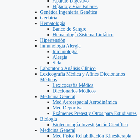
Aparato Digestivo
Hígado y Vías Biliares
Genética Ingeniería Genética
Geriatría
Hematología
Banco de Sangre
Hematología Sistema Linfático
Hipertensión
Inmunología Alergia
Inmunología
Alergia
Sida
Laboratorio Análisis Clínico
Lexicografía Médica y Afines Diccionarios
Médicos
Lexicografía Médica
Diccionarios Médicos
Medicina General
Med Aeroespacial Aerodinámica
Med Deportiva
Exámenes Pretest y Otros para Estudiantes
Biología
Biotecnología Investigación Científica
Medicina General
Med Física Rehabilitación Kinesiterapia