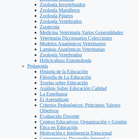
Zoología Invertebrados
Zoología Mamíferos
Zoología Pájaros
Zoología Vertebrados
Zootecnia
Medicina Veterinaria Varios Generalidades
Veterinaria Diccionarios Colecciones
Modelos Anatómicos Veterinarios
Laminas Anatómicas Veterinarias
Zoología Vertebrados
Helicicultura Entomología
Pedagogía
Historia de la Educación
Filosofía de La Educación
Teorías sobre Educación
Análisis Sobre Educación Calidad
La Enseñanza
El Aprendizaje
Criterios Pedagógicos: Principios Valores
Objetivos
Evaluación Docente
Centros Educativos: Organización y Gestión
Ética en Educación
Motivación e Inteligencia Emocional
Competencias Desarrollo Integral y