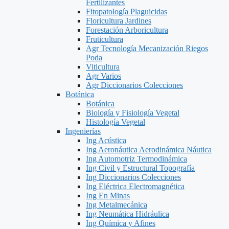
Fertilizantes
Fitopatología Plaguicidas
Floricultura Jardines
Forestación Arboricultura
Fruticultura
Agr Tecnología Mecanización Riegos
Poda
Viticultura
Agr Varios
Agr Diccionarios Colecciones
Botánica
Botánica
Biología y Fisiología Vegetal
Histología Vegetal
Ingenierías
Ing Acústica
Ing Aeronáutica Aerodinámica Náutica
Ing Automotriz Termodinámica
Ing Civil y Estructural Topografía
Ing Diccionarios Colecciones
Ing Eléctrica Electromagnética
Ing En Minas
Ing Metalmecánica
Ing Neumática Hidráulica
Ing Química y Afines