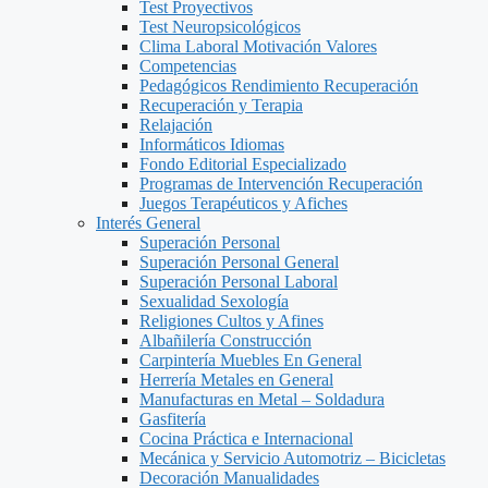
Test Proyectivos
Test Neuropsicológicos
Clima Laboral Motivación Valores
Competencias
Pedagógicos Rendimiento Recuperación
Recuperación y Terapia
Relajación
Informáticos Idiomas
Fondo Editorial Especializado
Programas de Intervención Recuperación
Juegos Terapéuticos y Afiches
Interés General
Superación Personal
Superación Personal General
Superación Personal Laboral
Sexualidad Sexología
Religiones Cultos y Afines
Albañilería Construcción
Carpintería Muebles En General
Herrería Metales en General
Manufacturas en Metal – Soldadura
Gasfitería
Cocina Práctica e Internacional
Mecánica y Servicio Automotriz – Bicicletas
Decoración Manualidades