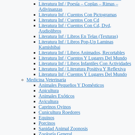
Literatura Inf / Poesía – Coplas – Rimas –
Adivinanzas
Literatura Inf / Cuentos Con Pictogramas
Literatura Inf / Cuentos Con Cd
Literatura Inf / Cuentos Con Cd, Dvd,
Audiolibros
Literatura Inf / Libros En Telas (Texturas)
Literatura Inf / Libros Pop-Up Laminas
Kamishibai
Literatura Inf / Libros Animados, Recortables
Literatura Inf / Cuentos Y Lugares Del Mundo
Literatura Inf / Libros Infantiles Con Actividades
Literatura Inf / Literatura Positiva Y Reflexiva
Literatura Inf / Cuentos Y Lugares Del Mundo
Medicina Veterinaria
Animales Pequeños Y Domésticos
Apicultura
Animales Exóticos
Avicultura
Caprinos Ovinos
Cunicultura Roedores
Equinos
Porcinos
Sanidad Animal Zoonosis
Zoología General