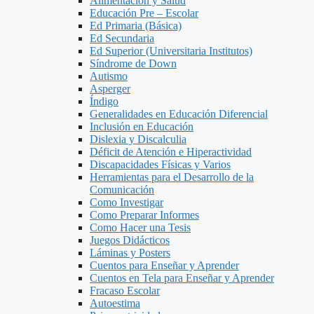
Alimentacion y Salud
Educación Pre – Escolar
Ed Primaria (Básica)
Ed Secundaria
Ed Superior (Universitaria Institutos)
Síndrome de Down
Autismo
Asperger
Índigo
Generalidades en Educación Diferencial
Inclusión en Educación
Dislexia y Discalculia
Déficit de Atención e Hiperactividad
Discapacidades Físicas y Varios
Herramientas para el Desarrollo de la
Comunicación
Como Investigar
Como Preparar Informes
Como Hacer una Tesis
Juegos Didácticos
Láminas y Posters
Cuentos para Enseñar y Aprender
Cuentos en Tela para Enseñar y Aprender
Fracaso Escolar
Autoestima