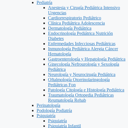
Pediatría
Anestesia y Cirugía Pediátrica Intensivo
Urgencias
Cardiorrespiratorio Pediátrico
Clínica Pediátrica Adolescencia
Dermatología Pediátrica
Endocrinología Pediátrica Nutrición
Diabetes
Enfermedades Infecciosas Pediátricas
Inmunología Pediátrica Alergia Cáncer
Hematología
Gastroenterología y Hepatología Pediátrica
Ginecología Nefrourología y Sexología
Pediátrica
Neurología y Neurocirugía Pediátrica
Oftalmología Otorrinolaringología
Pediátricas Fon
Patología Citología e Histología Pediátrica
Traumatología Ortopedia Pediátricas
Reumatología Rehab
Perinatología
Podología Podiatría
Psiquiatría
Psiquiatría
Psiquiatría Infantil