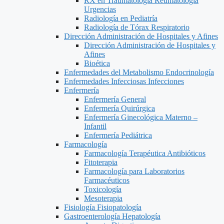
RX en Traumatología Reumatología
Urgencias
Radiología en Pediatría
Radiología de Tórax Respiratorio
Dirección Administración de Hospitales y Afines
Dirección Administración de Hospitales y
Afines
Bioética
Enfermedades del Metabolismo Endocrinología
Enfermedades Infecciosas Infecciones
Enfermería
Enfermería General
Enfermería Quirúrgica
Enfermería Ginecológica Materno –
Infantil
Enfermería Pediátrica
Farmacología
Farmacología Terapéutica Antibióticos
Fitoterapia
Farmacología para Laboratorios
Farmacéuticos
Toxicología
Mesoterapia
Fisiología Fisiopatología
Gastroenterología Hepatología