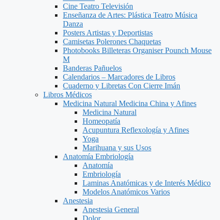
Cine Teatro Televisión
Enseñanza de Artes: Plástica Teatro Música
Danza
Posters Artistas y Deportistas
Camisetas Polerones Chaquetas
Photobooks Billeteras Organiser Pounch Mouse
M
Banderas Pañuelos
Calendarios – Marcadores de Libros
Cuaderno y Libretas Con Cierre Imán
Libros Médicos
Medicina Natural Medicina China y Afines
Medicina Natural
Homeopatía
Acupuntura Reflexología y Afines
Yoga
Marihuana y sus Usos
Anatomía Embriología
Anatomía
Embriología
Laminas Anatómicas y de Interés Médico
Modelos Anatómicos Varios
Anestesia
Anestesia General
Dolor