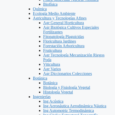
Biofísica
Química
Ecología Medio Ambiente
Agricultura y Tecnologías Afines
Agr General Horticultura
Agr Biológica Cultivos Especiales
Fertilizantes
Fitopatología Plaguicidas
Floricultura Jardines
Forestación Arboricultura
Fruticultura
Agr Tecnología Mecanización Riegos
Poda
Viticultura
Agr Varios
Agr Diccionarios Colecciones
Botánica
Botánica
Biología y Fisiología Vegetal
Histología Vegetal
Ingenierías
Ing Acústica
Ing Aeronáutica Aerodinámica Náutica
Ing Automotriz Termodinámica