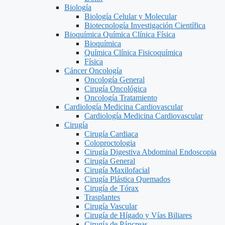
Biología
Biología Celular y Molecular
Biotecnología Investigación Científica
Bioquímica Química Clínica Física
Bioquímica
Química Clínica Fisicoquímica
Física
Cáncer Oncología
Oncología General
Cirugía Oncológica
Oncología Tratamiento
Cardiología Medicina Cardiovascular
Cardiología Medicina Cardiovascular
Cirugía
Cirugía Cardiaca
Coloproctologia
Cirugía Digestiva Abdominal Endoscopia
Cirugía General
Cirugía Maxilofacial
Cirugía Plástica Quemados
Cirugía de Tórax
Trasplantes
Cirugía Vascular
Cirugía de Hígado y Vías Biliares
Cirugía de Páncreas