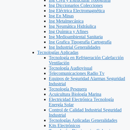
Ing Civil y Estructural Topografía
Ing Diccionarios Colecciones
Ing Eléctrica Electromagnética
Ing En Minas
Ing Metalmecánica
Ing Neumática Hidráulica
Ing Química y Afines
Ing Medioambiental Sanitaria
Ing Grafica Tipografía Cartografía
Ing Industrial Generalidades
Tecnologías Aplicadas
Tecnología en Refrigeración Calefacción
Ventilación
Tecnología Audiovisual
Telecomunicaciones Radio Tv
Equipos de Seguridad Alarmas Seguridad
Industrial
Tecnología Pesquera
Acuicultura Biología Marina
Electricidad Electrónica Tecnología
Energía Solar
Control de Calidad Industrial Seguridad
Industrial
Tecnologías Aplicadas Generalidades
Kits Electrónicos