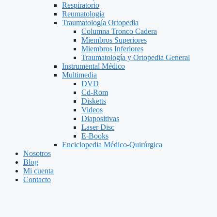
Respiratorio
Reumatología
Traumatología Ortopedia
Columna Tronco Cadera
Miembros Superiores
Miembros Inferiores
Traumatología y Ortopedia General
Instrumental Médico
Multimedia
DVD
Cd-Rom
Disketts
Videos
Diapositivas
Laser Disc
E-Books
Enciclopedia Médico-Quirúrgica
Nosotros
Blog
Mi cuenta
Contacto