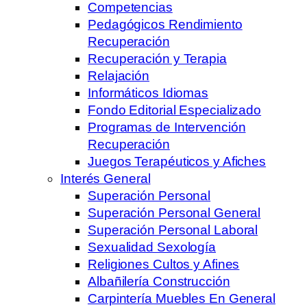
Competencias
Pedagógicos Rendimiento
Recuperación
Recuperación y Terapia
Relajación
Informáticos Idiomas
Fondo Editorial Especializado
Programas de Intervención
Recuperación
Juegos Terapéuticos y Afiches
Interés General
Superación Personal
Superación Personal General
Superación Personal Laboral
Sexualidad Sexología
Religiones Cultos y Afines
Albañilería Construcción
Carpintería Muebles En General