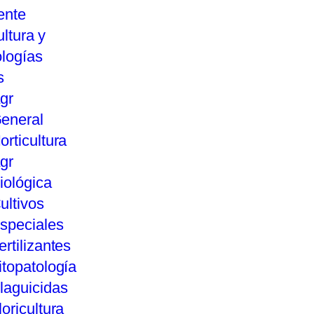
ente
ultura y
logías
s
gr
eneral
orticultura
gr
iológica
ultivos
speciales
ertilizantes
itopatología
laguicidas
loricultura