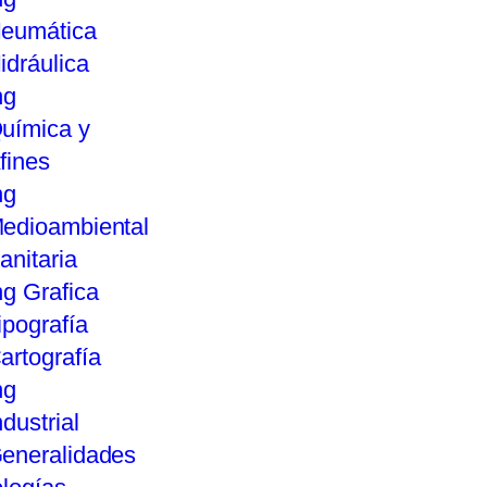
eumática
idráulica
ng
uímica y
fines
ng
edioambiental
anitaria
ng Grafica
ipografía
artografía
ng
ndustrial
eneralidades