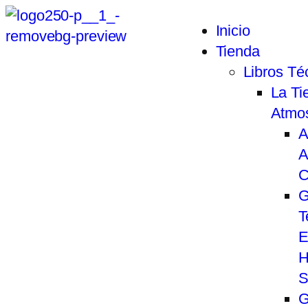
Inicio
Tienda
Libros Té
La Tie
Atmo
A
A
C
G
T
E
H
S
G