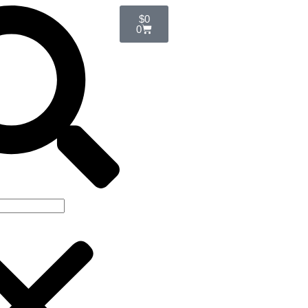
$
0
0