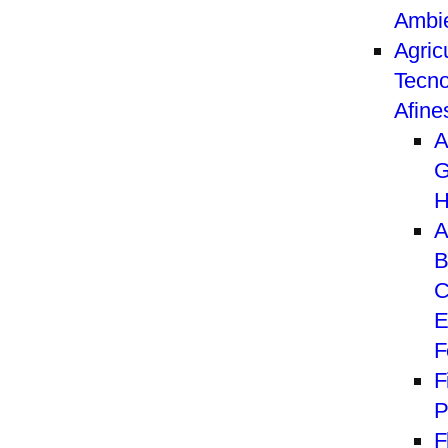
Ambi
Agric
Tecno
Afine
A
G
H
A
B
C
E
F
F
P
F