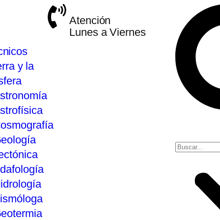
Atención
Lunes a Viernes
cnicos
rra y la
sfera
stronomía
strofísica
osmografía
eología
ectónica
dafología
idrología
ismóloga
eotermia