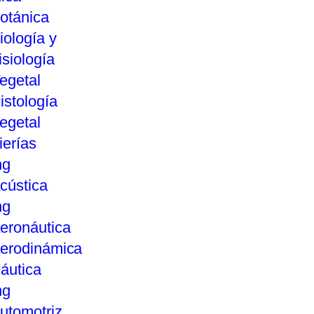
otánica
iología y
isiología
egetal
istología
egetal
ierías
ng
cústica
ng
eronáutica
erodinámica
áutica
ng
utomotriz