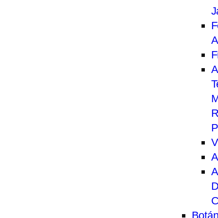
J
F
A
F
A
T
M
R
P
V
A
A
D
C
Botán