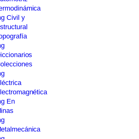
ermodinámica
ng Civil y
structural
opografía
ng
iccionarios
olecciones
ng
léctrica
lectromagnética
ng En
inas
ng
etalmecánica
ng