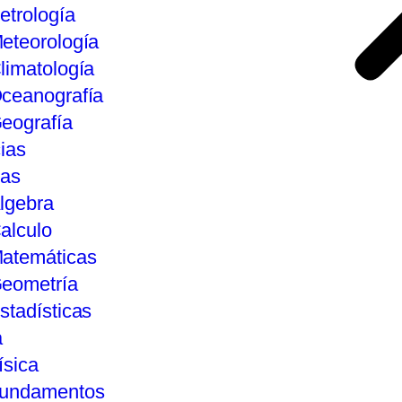
etrología
eteorología
limatología
ceanografía
eografía
ias
tas
lgebra
alculo
atemáticas
eometría
stadísticas
a
ísica
undamentos