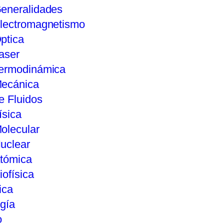
eneralidades
lectromagnetismo
ptica
aser
ermodinámica
ecánica
e Fluidos
ísica
olecular
uclear
tómica
iofísica
ica
gía
o