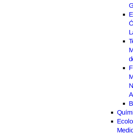
G
E
Ó
L
T
M
d
F
M
N
A
B
Quím
Ecolo
Medi