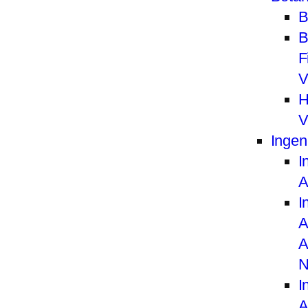
B
B
F
V
H
V
Ingen
I
A
I
A
A
N
I
A