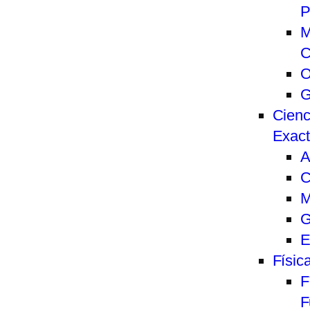
P
M
C
O
G
Cienc
Exac
A
C
M
G
E
Físic
F
F