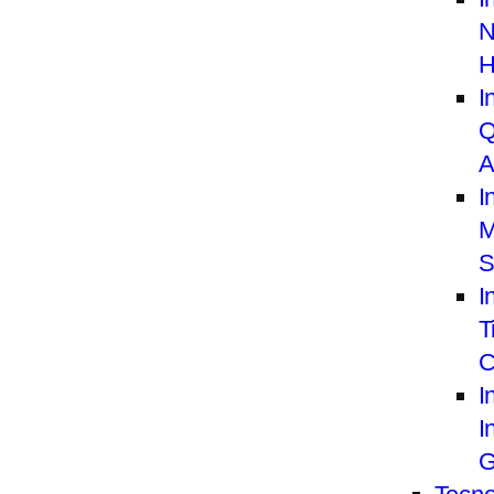
N
H
I
Q
A
I
M
S
I
T
C
I
I
G