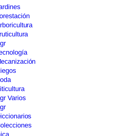
ardines
orestación
rboricultura
ruticultura
gr
ecnología
ecanización
iegos
oda
iticultura
gr Varios
gr
iccionarios
olecciones
ica