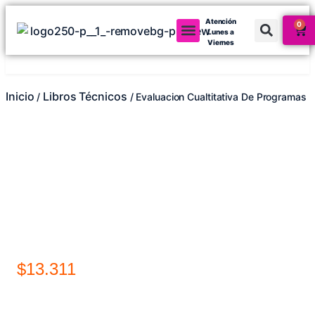
Atención
0
Lunes a
Viernes
Mi cuenta
Inicio
Libros Técnicos
/
/ Evaluacion Cualtitativa De Programas
$
13.311