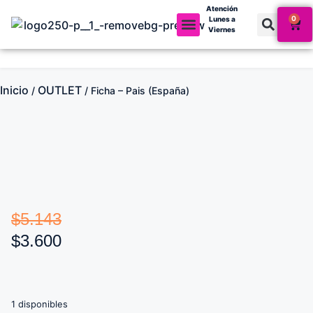
Atención
0
Lunes a
Viernes
Mi cuenta
Inicio
OUTLET
/
/ Ficha – Pais (España)
$
5.143
$
3.600
1 disponibles