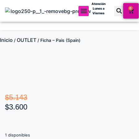
Atención
0
Lunes a
Viernes
Mi cuenta
Inicio
OUTLET
/
/ Ficha – Pais (Spain)
$
5.143
$
3.600
1 disponibles