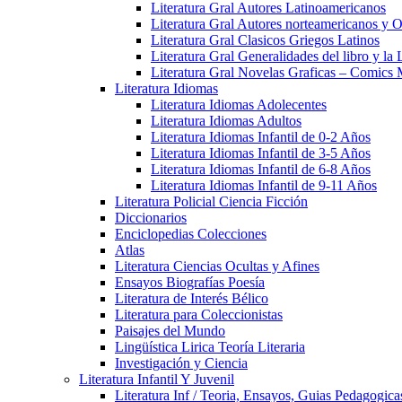
Literatura Gral Autores Latinoamericanos
Literatura Gral Autores norteamericanos y O
Literatura Gral Clasicos Griegos Latinos
Literatura Gral Generalidades del libro y la 
Literatura Gral Novelas Graficas – Comics
Literatura Idiomas
Literatura Idiomas Adolecentes
Literatura Idiomas Adultos
Literatura Idiomas Infantil de 0-2 Años
Literatura Idiomas Infantil de 3-5 Años
Literatura Idiomas Infantil de 6-8 Años
Literatura Idiomas Infantil de 9-11 Años
Literatura Policial Ciencia Ficción
Diccionarios
Enciclopedias Colecciones
Atlas
Literatura Ciencias Ocultas y Afines
Ensayos Biografías Poesía
Literatura de Interés Bélico
Literatura para Coleccionistas
Paisajes del Mundo
Lingüística Lirica Teoría Literaria
Investigación y Ciencia
Literatura Infantil Y Juvenil
Literatura Inf / Teoria, Ensayos, Guias Pedagogic