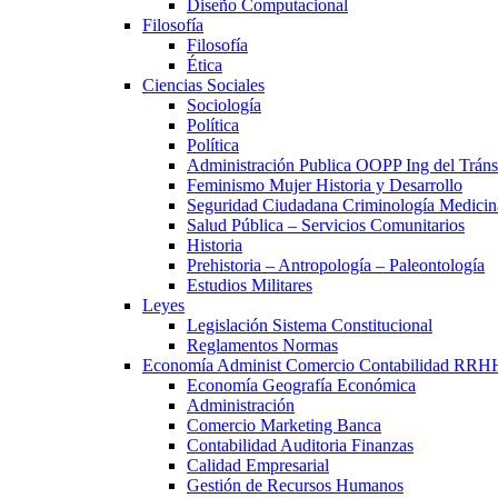
Diseño Computacional
Filosofía
Filosofía
Ética
Ciencias Sociales
Sociología
Política
Política
Administración Publica OOPP Ing del Trán
Feminismo Mujer Historia y Desarrollo
Seguridad Ciudadana Criminología Medicin
Salud Pública – Servicios Comunitarios
Historia
Prehistoria – Antropología – Paleontología
Estudios Militares
Leyes
Legislación Sistema Constitucional
Reglamentos Normas
Economía Administ Comercio Contabilidad RRH
Economía Geografía Económica
Administración
Comercio Marketing Banca
Contabilidad Auditoria Finanzas
Calidad Empresarial
Gestión de Recursos Humanos