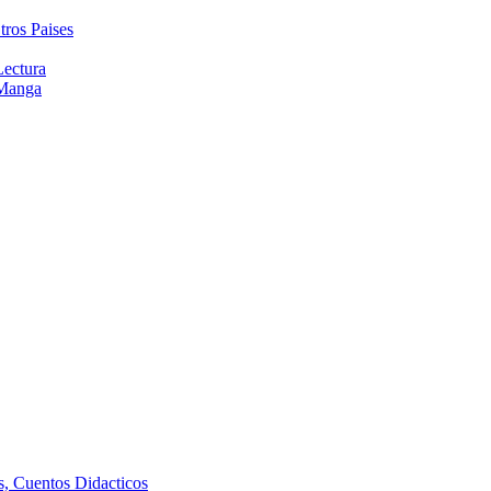
tros Paises
Lectura
 Manga
as, Cuentos Didacticos