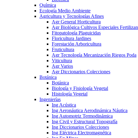
Química
Ecología Medio Ambiente
Agricultura y Tecnologías Afines
Agr General Horticultura
Agr Biológica Cultivos Especiales Fertilizan
Fitopatología Plaguicidas
Floricultura Jardines
Forestación Arboricultura
Fruticultura
Agr Tecnología Mecanización Riegos Poda
Viticultura
Agr Varios
Agr Diccionarios Colecciones
Botánica
Botánica
Biología y Fisiología Vegetal
Histología Vegetal
Ingenierías
Ing Acústica
Ing Aeronáutica Aerodinámica Náutica
Ing Automotriz Termodinámica
Ing Civil y Estructural Topografía
Ing Diccionarios Colecciones
Ing Eléctrica Electromagnética