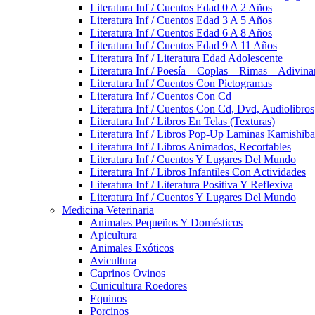
Literatura Inf / Cuentos Edad 0 A 2 Años
Literatura Inf / Cuentos Edad 3 A 5 Años
Literatura Inf / Cuentos Edad 6 A 8 Años
Literatura Inf / Cuentos Edad 9 A 11 Años
Literatura Inf / Literatura Edad Adolescente
Literatura Inf / Poesía – Coplas – Rimas – Adivin
Literatura Inf / Cuentos Con Pictogramas
Literatura Inf / Cuentos Con Cd
Literatura Inf / Cuentos Con Cd, Dvd, Audiolibros
Literatura Inf / Libros En Telas (Texturas)
Literatura Inf / Libros Pop-Up Laminas Kamishiba
Literatura Inf / Libros Animados, Recortables
Literatura Inf / Cuentos Y Lugares Del Mundo
Literatura Inf / Libros Infantiles Con Actividades
Literatura Inf / Literatura Positiva Y Reflexiva
Literatura Inf / Cuentos Y Lugares Del Mundo
Medicina Veterinaria
Animales Pequeños Y Domésticos
Apicultura
Animales Exóticos
Avicultura
Caprinos Ovinos
Cunicultura Roedores
Equinos
Porcinos