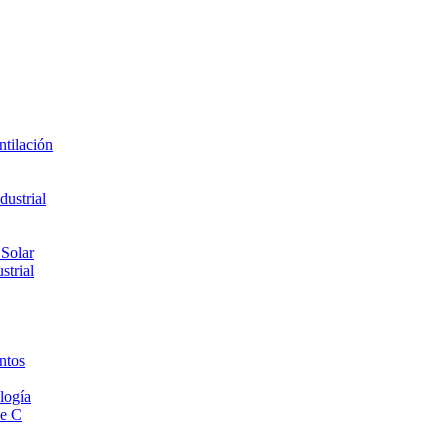
ntilación
ustrial
 Solar
strial
ntos
logía
de C