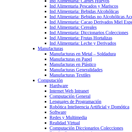
Ind Alimentaria: Carnes Huevos
Ind Alimentaria Pescados y Mariscos
Ind Alimentaria: Bebidas Alcohólicas
Ind Alimentaria: Bebidas no Alcohólicas Ace
Ind Alimentaria: Cacao Derivados Miel Espe
Ind Alimentaria: Cereales
Ind Alimentaria: Diccionarios Colecciones
Ind Alimentaria: Frutas Hortalizas
Ind Alimentaria: Leche y Derivados
Manufacturas
Manufacturas en Metal – Soldadura
Manufacturas en Papel
Manufacturas en Plástico
Manufacturas Generalidades
Manufacturas Textiles
Computación
Hardware
Internet Web Intranet
Computación General
Lenguajes de Programación
Robótica Inteligencia Artificial y Domótica
Software
Redes y Multimedia
Realidad Virtual
Computación Diccionarios Colecciones