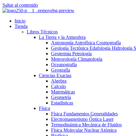
Saltar al contenido
Inicio
Tienda
Libros Técnicos
La Tierra y la Atmosfera
Astronomía Astrofísica Cosmografía
Geología Tectónica Edafología Hidrología 
Geotermia Petrología
Meteorología Climatología
Oceanografía
Geografía
Ciencias Exactas
Algebra
Calculo
Matemáticas
Geometría
Estadísticas
Física
Física Fundamentos Generalidades
Electromagnetismo Óptica Laser
Termodinámica Mecánica de Fluidos
Física Molecular Nuclear Atómica
Biofísica