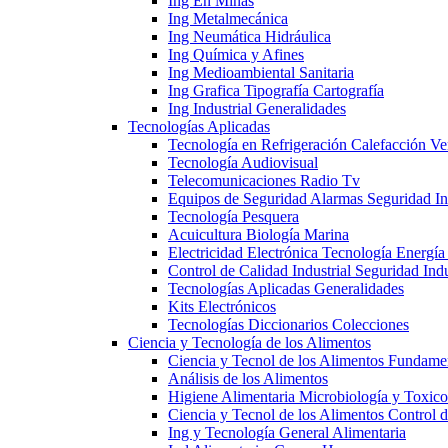
Ing En Minas
Ing Metalmecánica
Ing Neumática Hidráulica
Ing Química y Afines
Ing Medioambiental Sanitaria
Ing Grafica Tipografía Cartografía
Ing Industrial Generalidades
Tecnologías Aplicadas
Tecnología en Refrigeración Calefacción Ve
Tecnología Audiovisual
Telecomunicaciones Radio Tv
Equipos de Seguridad Alarmas Seguridad Ind
Tecnología Pesquera
Acuicultura Biología Marina
Electricidad Electrónica Tecnología Energía
Control de Calidad Industrial Seguridad Indu
Tecnologías Aplicadas Generalidades
Kits Electrónicos
Tecnologías Diccionarios Colecciones
Ciencia y Tecnología de los Alimentos
Ciencia y Tecnol de los Alimentos Fundame
Análisis de los Alimentos
Higiene Alimentaria Microbiología y Toxico
Ciencia y Tecnol de los Alimentos Control 
Ing y Tecnología General Alimentaria