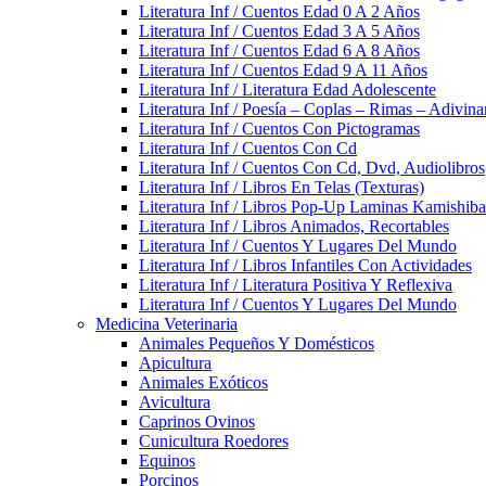
Literatura Inf / Cuentos Edad 0 A 2 Años
Literatura Inf / Cuentos Edad 3 A 5 Años
Literatura Inf / Cuentos Edad 6 A 8 Años
Literatura Inf / Cuentos Edad 9 A 11 Años
Literatura Inf / Literatura Edad Adolescente
Literatura Inf / Poesía – Coplas – Rimas – Adivin
Literatura Inf / Cuentos Con Pictogramas
Literatura Inf / Cuentos Con Cd
Literatura Inf / Cuentos Con Cd, Dvd, Audiolibros
Literatura Inf / Libros En Telas (Texturas)
Literatura Inf / Libros Pop-Up Laminas Kamishiba
Literatura Inf / Libros Animados, Recortables
Literatura Inf / Cuentos Y Lugares Del Mundo
Literatura Inf / Libros Infantiles Con Actividades
Literatura Inf / Literatura Positiva Y Reflexiva
Literatura Inf / Cuentos Y Lugares Del Mundo
Medicina Veterinaria
Animales Pequeños Y Domésticos
Apicultura
Animales Exóticos
Avicultura
Caprinos Ovinos
Cunicultura Roedores
Equinos
Porcinos