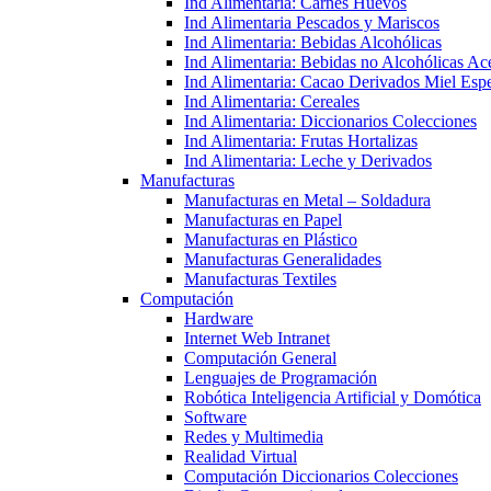
Ind Alimentaria: Carnes Huevos
Ind Alimentaria Pescados y Mariscos
Ind Alimentaria: Bebidas Alcohólicas
Ind Alimentaria: Bebidas no Alcohólicas Ace
Ind Alimentaria: Cacao Derivados Miel Espe
Ind Alimentaria: Cereales
Ind Alimentaria: Diccionarios Colecciones
Ind Alimentaria: Frutas Hortalizas
Ind Alimentaria: Leche y Derivados
Manufacturas
Manufacturas en Metal – Soldadura
Manufacturas en Papel
Manufacturas en Plástico
Manufacturas Generalidades
Manufacturas Textiles
Computación
Hardware
Internet Web Intranet
Computación General
Lenguajes de Programación
Robótica Inteligencia Artificial y Domótica
Software
Redes y Multimedia
Realidad Virtual
Computación Diccionarios Colecciones