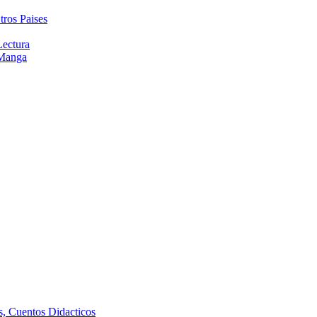
tros Paises
Lectura
 Manga
as, Cuentos Didacticos