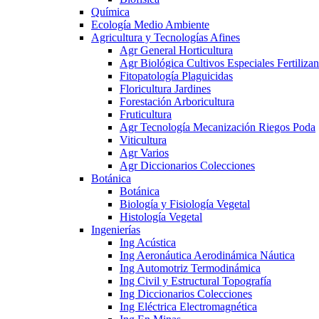
Química
Ecología Medio Ambiente
Agricultura y Tecnologías Afines
Agr General Horticultura
Agr Biológica Cultivos Especiales Fertilizan
Fitopatología Plaguicidas
Floricultura Jardines
Forestación Arboricultura
Fruticultura
Agr Tecnología Mecanización Riegos Poda
Viticultura
Agr Varios
Agr Diccionarios Colecciones
Botánica
Botánica
Biología y Fisiología Vegetal
Histología Vegetal
Ingenierías
Ing Acústica
Ing Aeronáutica Aerodinámica Náutica
Ing Automotriz Termodinámica
Ing Civil y Estructural Topografía
Ing Diccionarios Colecciones
Ing Eléctrica Electromagnética