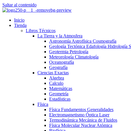
Saltar al contenido
Inicio
Tienda
Libros Técnicos
La Tierra y la Atmosfera
Astronomía Astrofísica Cosmografía
Geología Tectónica Edafología Hidrología 
Geotermia Petrología
Meteorología Climatología
Oceanografía
Geografía
Ciencias Exactas
Algebra
Calculo
Matemáticas
Geometría
Estadísticas
Física
Física Fundamentos Generalidades
Electromagnetismo Óptica Laser
Termodinámica Mecánica de Fluidos
Física Molecular Nuclear Atómica
Biofísica