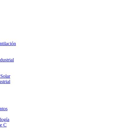
ntilación
ustrial
 Solar
strial
ntos
logía
de C