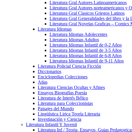
Literatura Gral Autores Latinoamericanos
Literatura Gral Autores norteamericanos y O
Literatura Gral Clasicos Griegos Latinos
Literatura Gral Generalidades del libro y la 
Literatura Gral Novelas Graficas – Comics
Literatura Idiomas
Literatura Idiomas Adolecentes
Literatura Idiomas Adultos
Literatura Idiomas Infantil de 0-2 Años
Literatura Idiomas Infantil de 3-5 Años
Literatura Idiomas Infantil de 6-8 Años
Literatura Idiomas Infantil de 9-11 Años
Literatura Policial Ciencia Ficción
Diccionarios
Enciclopedias Colecciones
Atlas
Literatura Ciencias Ocultas y Afines
Ensayos Biografías Poesía
Literatura de Interés Bélico
Literatura para Coleccionistas
Paisajes del Mundo
Lingüística Lirica Teoría Literaria
Investigación y Ciencia
Literatura Infantil Y Juvenil
Literatura Inf / Teoria, Ensayos, Guias Pedagogic