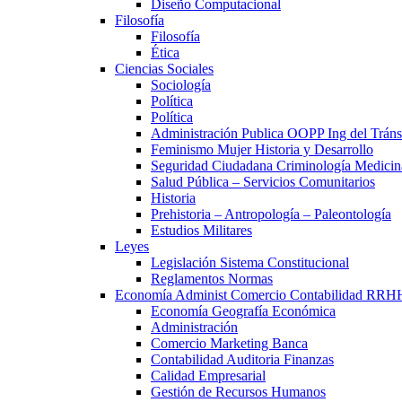
Diseño Computacional
Filosofía
Filosofía
Ética
Ciencias Sociales
Sociología
Política
Política
Administración Publica OOPP Ing del Trán
Feminismo Mujer Historia y Desarrollo
Seguridad Ciudadana Criminología Medicin
Salud Pública – Servicios Comunitarios
Historia
Prehistoria – Antropología – Paleontología
Estudios Militares
Leyes
Legislación Sistema Constitucional
Reglamentos Normas
Economía Administ Comercio Contabilidad RRH
Economía Geografía Económica
Administración
Comercio Marketing Banca
Contabilidad Auditoria Finanzas
Calidad Empresarial
Gestión de Recursos Humanos