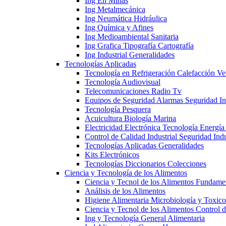
Ing En Minas
Ing Metalmecánica
Ing Neumática Hidráulica
Ing Química y Afines
Ing Medioambiental Sanitaria
Ing Grafica Tipografía Cartografía
Ing Industrial Generalidades
Tecnologías Aplicadas
Tecnología en Refrigeración Calefacción Ve
Tecnología Audiovisual
Telecomunicaciones Radio Tv
Equipos de Seguridad Alarmas Seguridad Ind
Tecnología Pesquera
Acuicultura Biología Marina
Electricidad Electrónica Tecnología Energía
Control de Calidad Industrial Seguridad Indu
Tecnologías Aplicadas Generalidades
Kits Electrónicos
Tecnologías Diccionarios Colecciones
Ciencia y Tecnología de los Alimentos
Ciencia y Tecnol de los Alimentos Fundame
Análisis de los Alimentos
Higiene Alimentaria Microbiología y Toxico
Ciencia y Tecnol de los Alimentos Control 
Ing y Tecnología General Alimentaria