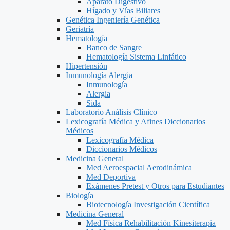
Aparato Digestivo
Hígado y Vías Biliares
Genética Ingeniería Genética
Geriatría
Hematología
Banco de Sangre
Hematología Sistema Linfático
Hipertensión
Inmunología Alergia
Inmunología
Alergia
Sida
Laboratorio Análisis Clínico
Lexicografía Médica y Afines Diccionarios
Médicos
Lexicografía Médica
Diccionarios Médicos
Medicina General
Med Aeroespacial Aerodinámica
Med Deportiva
Exámenes Pretest y Otros para Estudiantes
Biología
Biotecnología Investigación Científica
Medicina General
Med Física Rehabilitación Kinesiterapia