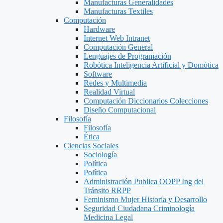
Manufacturas Generalidades
Manufacturas Textiles
Computación
Hardware
Internet Web Intranet
Computación General
Lenguajes de Programación
Robótica Inteligencia Artificial y Domótica
Software
Redes y Multimedia
Realidad Virtual
Computación Diccionarios Colecciones
Diseño Computacional
Filosofía
Filosofía
Ética
Ciencias Sociales
Sociología
Política
Política
Administración Publica OOPP Ing del
Tránsito RRPP
Feminismo Mujer Historia y Desarrollo
Seguridad Ciudadana Criminología
Medicina Legal