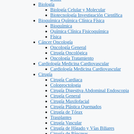
Biología
Biología Celular y Molecular
Biotecnología Investigación Científica
Bioquímica Química Clínica Física
Bioquímica
Química Clínica Fisicoquímica
Física
Cáncer Oncología
Oncología General
Cirugía Oncológica
Oncología Tratamiento
Cardiología Medicina Cardiovascular
Cardiología Medicina Cardiovascular
Cirugía
Cirugía Cardiaca
Coloproctologia
Cirugía Digestiva Abdominal Endoscopia
Cirugía General
Cirugía Maxilofacial
Cirugía Plástica Quemados
Cirugía de Tórax
Trasplantes
Cirugía Vascular
Cirugía de Hígado y Vías Biliares
Cirugía de Páncreas