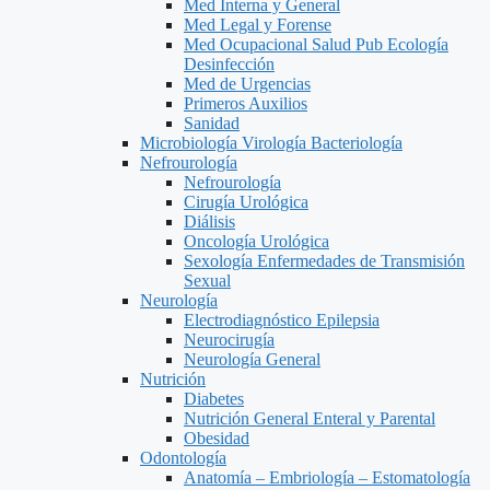
Med Interna y General
Med Legal y Forense
Med Ocupacional Salud Pub Ecología
Desinfección
Med de Urgencias
Primeros Auxilios
Sanidad
Microbiología Virología Bacteriología
Nefrourología
Nefrourología
Cirugía Urológica
Diálisis
Oncología Urológica
Sexología Enfermedades de Transmisión
Sexual
Neurología
Electrodiagnóstico Epilepsia
Neurocirugía
Neurología General
Nutrición
Diabetes
Nutrición General Enteral y Parental
Obesidad
Odontología
Anatomía – Embriología – Estomatología