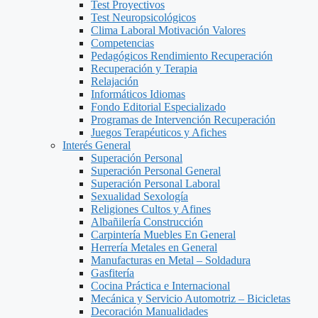
Test Proyectivos
Test Neuropsicológicos
Clima Laboral Motivación Valores
Competencias
Pedagógicos Rendimiento Recuperación
Recuperación y Terapia
Relajación
Informáticos Idiomas
Fondo Editorial Especializado
Programas de Intervención Recuperación
Juegos Terapéuticos y Afiches
Interés General
Superación Personal
Superación Personal General
Superación Personal Laboral
Sexualidad Sexología
Religiones Cultos y Afines
Albañilería Construcción
Carpintería Muebles En General
Herrería Metales en General
Manufacturas en Metal – Soldadura
Gasfitería
Cocina Práctica e Internacional
Mecánica y Servicio Automotriz – Bicicletas
Decoración Manualidades