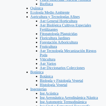
Biofísica
Química
Ecología Medio Ambiente
Agricultura y Tecnologías Afines
Agr General Horticultura
Agr Biológica Cultivos Especiales
Fertilizantes
Fitopatología Plaguicidas
Floricultura Jardines
Forestación Arboricultura
Fruticultura
Agr Tecnología Mecanización Riegos
Poda
Viticultura
Agr Varios
Agr Diccionarios Colecciones
Botánica
Botánica
Biología y Fisiología Vegetal
Histología Vegetal
Ingenierías
Ing Acústica
Ing Aeronáutica Aerodinámica Náutica
Ing Automotriz Termodinámica