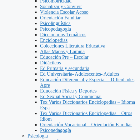
Psicomotricidad
Socializar y Convivir
Violencia Escolar Acoso
Orientación Familiar
Psicolingüística
Psicopedagogía
Diccionarios Temáticos
Enciclopedias
Colecciones Literatura Educativa
Atlas Mapas y Lamina
Educación Pre – Escolar
Didácticos
Ed Primaria y secundaria
Ed Universitaria- Adolescentes- Adultos
Educación Diferencial y Especial – Dificultades
Apre
Educación Física y Deportes
Ed Sexual Social y Conductual
Tex Varios Diccionarios Enciclopedias – Idioma
Espa
Tex Varios Diccionarios Enciclopedias – Otros
Idiom
Orientación Vocacional – Orientación Familiar
Psicopedagogía
Psicología