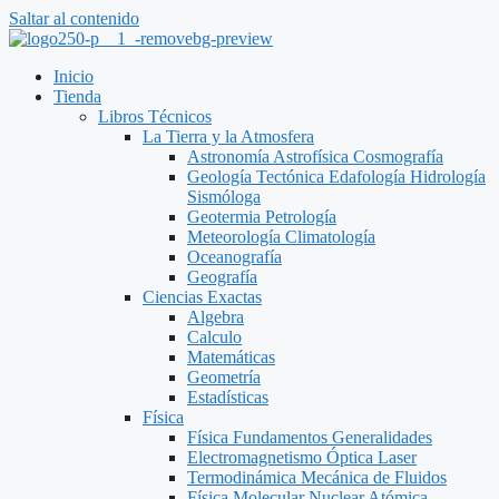
Saltar al contenido
Inicio
Tienda
Libros Técnicos
La Tierra y la Atmosfera
Astronomía Astrofísica Cosmografía
Geología Tectónica Edafología Hidrología
Sismóloga
Geotermia Petrología
Meteorología Climatología
Oceanografía
Geografía
Ciencias Exactas
Algebra
Calculo
Matemáticas
Geometría
Estadísticas
Física
Física Fundamentos Generalidades
Electromagnetismo Óptica Laser
Termodinámica Mecánica de Fluidos
Física Molecular Nuclear Atómica