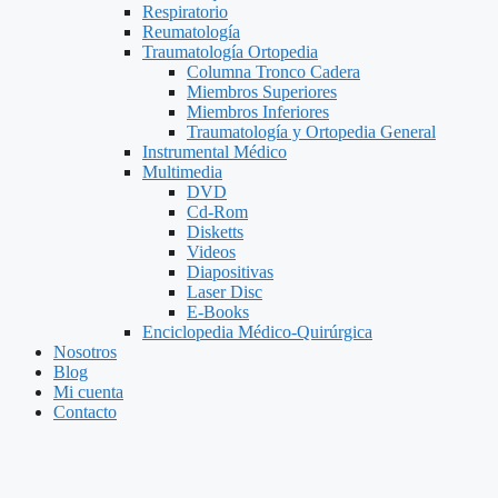
Respiratorio
Reumatología
Traumatología Ortopedia
Columna Tronco Cadera
Miembros Superiores
Miembros Inferiores
Traumatología y Ortopedia General
Instrumental Médico
Multimedia
DVD
Cd-Rom
Disketts
Videos
Diapositivas
Laser Disc
E-Books
Enciclopedia Médico-Quirúrgica
Nosotros
Blog
Mi cuenta
Contacto