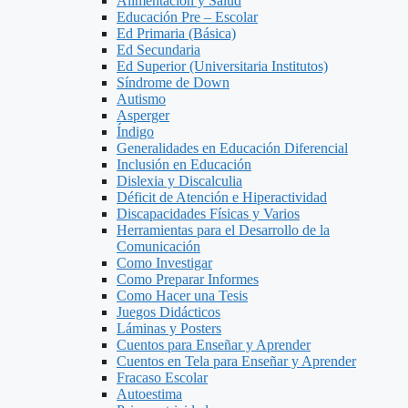
Alimentacion y Salud
Educación Pre – Escolar
Ed Primaria (Básica)
Ed Secundaria
Ed Superior (Universitaria Institutos)
Síndrome de Down
Autismo
Asperger
Índigo
Generalidades en Educación Diferencial
Inclusión en Educación
Dislexia y Discalculia
Déficit de Atención e Hiperactividad
Discapacidades Físicas y Varios
Herramientas para el Desarrollo de la
Comunicación
Como Investigar
Como Preparar Informes
Como Hacer una Tesis
Juegos Didácticos
Láminas y Posters
Cuentos para Enseñar y Aprender
Cuentos en Tela para Enseñar y Aprender
Fracaso Escolar
Autoestima