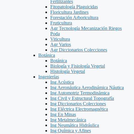
Fertilizantes
Fitopatología Plaguicidas
Floricultura Jardines
Forestación Arboricultura
Fruticultura
Agr Tecnología Mecanización Riegos
Poda
Viticultura
Agr Varios
Agr Diccionarios Colecciones
Botánica
Botánica
Biología y Fisiología Vegetal
Histología Vegetal
Ingenierías
Ing Acústica
Ing Aeronáutica Aerodinámica Náutica
Ing Automotriz Termodinámica
Ing Civil y Estructural Topografía
Ing Diccionarios Colecciones
Ing Eléctrica Electromagnética
Ing En Minas
Ing Metalmecánica
Ing Neumática Hidráulica
Ing Química y Afines