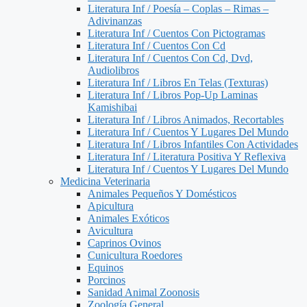
Literatura Inf / Poesía – Coplas – Rimas –
Adivinanzas
Literatura Inf / Cuentos Con Pictogramas
Literatura Inf / Cuentos Con Cd
Literatura Inf / Cuentos Con Cd, Dvd,
Audiolibros
Literatura Inf / Libros En Telas (Texturas)
Literatura Inf / Libros Pop-Up Laminas
Kamishibai
Literatura Inf / Libros Animados, Recortables
Literatura Inf / Cuentos Y Lugares Del Mundo
Literatura Inf / Libros Infantiles Con Actividades
Literatura Inf / Literatura Positiva Y Reflexiva
Literatura Inf / Cuentos Y Lugares Del Mundo
Medicina Veterinaria
Animales Pequeños Y Domésticos
Apicultura
Animales Exóticos
Avicultura
Caprinos Ovinos
Cunicultura Roedores
Equinos
Porcinos
Sanidad Animal Zoonosis
Zoología General