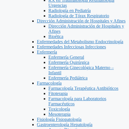
RX en Traumatología Reumatología
Urgencias
Radiología en Pediatría
Radiología de Tórax Respiratorio
Dirección Administración de Hospitales y Afines
Dirección Administración de Hospitales y
Afines
Bioética
Enfermedades del Metabolismo Endocrinología
Enfermedades Infecciosas Infecciones
Enfermería
Enfermería General
Enfermería Quirúrgica
Enfermería Ginecológica Materno –
Infantil
Enfermería Pediátrica
Farmacología
Farmacología Terapéutica Antibióticos
Fitoterapia
Farmacología para Laboratorios
Farmacéuticos
Toxicología
Mesoterapia
Fisiología Fisiopatología
Gastroenterología Hepatología