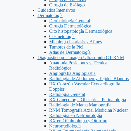
Cirugía de Esófago
Cuidados Intensivos
Dermatología
Dermatología General
Cirugía Dermatológica
Cito histopatología Dermatológica
Cosmetología
Micología Psoriasis y Afines
Tumores de la Piel
Atlas de Dermatología
Diagnóstico por Imagen Ultrasonido CT RNM
Anatomía Posiciones y Técnica
Radiológica
Angiografía Angioplastia
Radiología de Abdomen y Tejidos Blandos
RX Corazón Vascular Ecocardiografía
Doppler
Radiología General
RX Ginecología Obstetricia Perinatología
Radiología de Mama Mamografía
RNM Tomografía Axial Medicina Nuclear
Radiología en Nefrourología
RX en Oftalmología y Otorrino
Neurorradiología