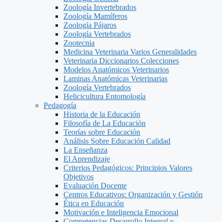
Zoología Invertebrados
Zoología Mamíferos
Zoología Pájaros
Zoología Vertebrados
Zootecnia
Medicina Veterinaria Varios Generalidades
Veterinaria Diccionarios Colecciones
Modelos Anatómicos Veterinarios
Laminas Anatómicas Veterinarias
Zoología Vertebrados
Helicicultura Entomología
Pedagogía
Historia de la Educación
Filosofía de La Educación
Teorías sobre Educación
Análisis Sobre Educación Calidad
La Enseñanza
El Aprendizaje
Criterios Pedagógicos: Principios Valores
Objetivos
Evaluación Docente
Centros Educativos: Organización y Gestión
Ética en Educación
Motivación e Inteligencia Emocional
Competencias Desarrollo Integral y