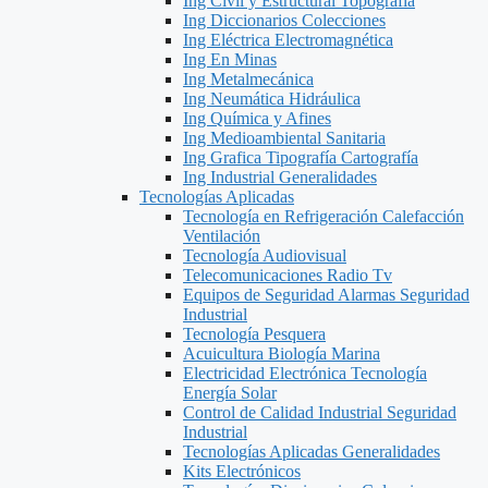
Ing Civil y Estructural Topografía
Ing Diccionarios Colecciones
Ing Eléctrica Electromagnética
Ing En Minas
Ing Metalmecánica
Ing Neumática Hidráulica
Ing Química y Afines
Ing Medioambiental Sanitaria
Ing Grafica Tipografía Cartografía
Ing Industrial Generalidades
Tecnologías Aplicadas
Tecnología en Refrigeración Calefacción
Ventilación
Tecnología Audiovisual
Telecomunicaciones Radio Tv
Equipos de Seguridad Alarmas Seguridad
Industrial
Tecnología Pesquera
Acuicultura Biología Marina
Electricidad Electrónica Tecnología
Energía Solar
Control de Calidad Industrial Seguridad
Industrial
Tecnologías Aplicadas Generalidades
Kits Electrónicos