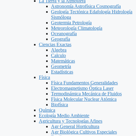
La Tierra y la Atmosfera
Astronomía Astrofísica Cosmografía
Geología Tectónica Edafología Hidrología
Sismóloga
Geotermia Petrología
Meteorología Climatología
Oceanografía
Geografía
Ciencias Exactas
Algebra
Calculo
Matemáticas
Geometría
Estadísticas
Física
Física Fundamentos Generalidades
Electromagnetismo Óptica Laser
Termodinámica Mecánica de Fluidos
Física Molecular Nuclear Atómica
Biofísica
Química
Ecología Medio Ambiente
Agricultura y Tecnologías Afines
Agr General Horticultura
Agr Biológica Cultivos Especiales