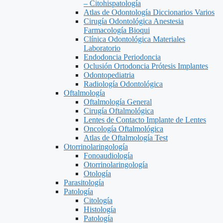
– Citohispatología
Atlas de Odontología Diccionarios Varios
Cirugía Odontológica Anestesia
Farmacología Bioqui
Clínica Odontológica Materiales
Laboratorio
Endodoncia Periodoncia
Oclusión Ortodoncia Prótesis Implantes
Odontopediatria
Radiología Odontológica
Oftalmología
Oftalmología General
Cirugía Oftalmológica
Lentes de Contacto Implante de Lentes
Oncología Oftalmológica
Atlas de Oftalmología Test
Otorrinolaringología
Fonoaudiología
Otorrinolaringología
Otología
Parasitología
Patología
Citología
Histología
Patología