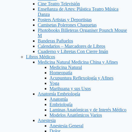
Cine Teatro Televisión
Enseñanza de Artes: Plástica Teatro Música
Danza
Posters Artistas y Deportistas
Camisetas Polerones Chaquetas
Photobooks Billeteras Organiser Pounch Mouse
M
Banderas Pañuelos
Calendarios – Marcadores de Libros
Cuaderno y Libretas Con Cierre Imán
Libros Médicos
Medicina Natural Medicina China y Afines
Medicina Natural
Homeopatía
Acupuntura Reflexología y Afines
Yoga
Marihuana y sus Usos
Anatomía Embriología
Anatomía
Embriología
Laminas Anatómicas y de Interés Médico
Modelos Anatómicos Varios
Anestesia
Anestesia General
Dolor