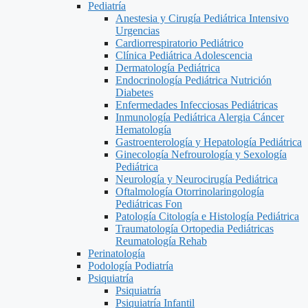
Pediatría
Anestesia y Cirugía Pediátrica Intensivo
Urgencias
Cardiorrespiratorio Pediátrico
Clínica Pediátrica Adolescencia
Dermatología Pediátrica
Endocrinología Pediátrica Nutrición
Diabetes
Enfermedades Infecciosas Pediátricas
Inmunología Pediátrica Alergia Cáncer
Hematología
Gastroenterología y Hepatología Pediátrica
Ginecología Nefrourología y Sexología
Pediátrica
Neurología y Neurocirugía Pediátrica
Oftalmología Otorrinolaringología
Pediátricas Fon
Patología Citología e Histología Pediátrica
Traumatología Ortopedia Pediátricas
Reumatología Rehab
Perinatología
Podología Podiatría
Psiquiatría
Psiquiatría
Psiquiatría Infantil