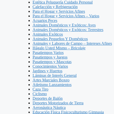
Estética Peluquería Cuidado Personal
Calefacción y Refrigeración
Para el Hogar y Servicios Afines
Para el Hogar y Servicios Afines – Varios
Acuarios Peces
Animales Domésticos y Exóticos: Aves
Animales Domésticos y Exóticos: Terrestres
Animales Exóticos
Animales Pequeños Y Domésticos
Animales y Labores de Campo – Intereses Afines
Hágalo Usted Mismo – Bricolaje
Pasatiempos Varios
Pasatiempos y Juegos
Pasatiempos y Mascotas
Conocimientos Varios
Jardines y Huertos
Láminas de Interés General
Artes Marciales Boxeo
Atletismo Lanzamientos
Caza Tiro
Ciclismo
Deportes de Balón
Deportes Motorizados de Tierra
Aeronáutica Náutica
Educación Física Fisicoculturismo Gimnasia