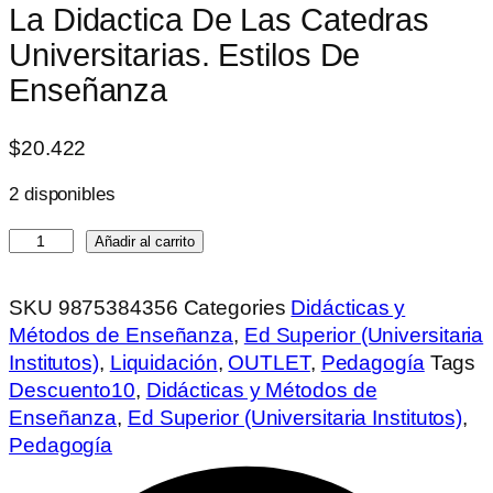
La Didactica De Las Catedras
Universitarias. Estilos De
Enseñanza
$
20.422
2 disponibles
La
Añadir al carrito
Didactica
De
SKU
9875384356
Categories
Didácticas y
Las
Métodos de Enseñanza
,
Ed Superior (Universitaria
Catedras
Institutos)
,
Liquidación
,
OUTLET
,
Pedagogía
Tags
Universitarias.
Descuento10
,
Didácticas y Métodos de
Estilos
Enseñanza
,
Ed Superior (Universitaria Institutos)
,
De
Pedagogía
Enseñanza
cantidad