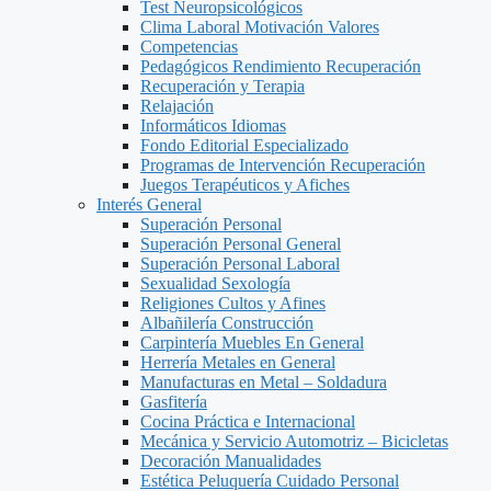
Test Neuropsicológicos
Clima Laboral Motivación Valores
Competencias
Pedagógicos Rendimiento Recuperación
Recuperación y Terapia
Relajación
Informáticos Idiomas
Fondo Editorial Especializado
Programas de Intervención Recuperación
Juegos Terapéuticos y Afiches
Interés General
Superación Personal
Superación Personal General
Superación Personal Laboral
Sexualidad Sexología
Religiones Cultos y Afines
Albañilería Construcción
Carpintería Muebles En General
Herrería Metales en General
Manufacturas en Metal – Soldadura
Gasfitería
Cocina Práctica e Internacional
Mecánica y Servicio Automotriz – Bicicletas
Decoración Manualidades
Estética Peluquería Cuidado Personal