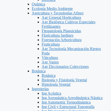
Química
Ecología Medio Ambiente
Agricultura y Tecnologías Afines
Agr General Horticultura
Agr Biológica Cultivos Especiales
Fertilizantes
Fitopatología Plaguicidas
Floricultura Jardines
Forestación Arboricultura
Fruticultura
Agr Tecnología Mecanización Riegos
Poda
Viticultura
Agr Varios
Agr Diccionarios Colecciones
Botánica
Botánica
Biología y Fisiología Vegetal
Histología Vegetal
Ingenierías
Ing Acústica
Ing Aeronáutica Aerodinámica Náutica
Ing Automotriz Termodinámica
Ing Civil y Estructural Topografía