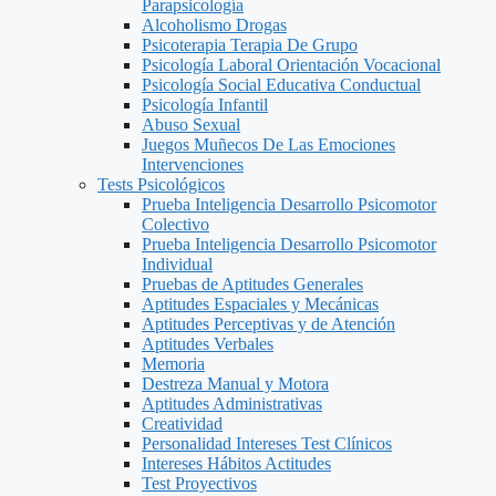
Parapsicología
Alcoholismo Drogas
Psicoterapia Terapia De Grupo
Psicología Laboral Orientación Vocacional
Psicología Social Educativa Conductual
Psicología Infantil
Abuso Sexual
Juegos Muñecos De Las Emociones
Intervenciones
Tests Psicológicos
Prueba Inteligencia Desarrollo Psicomotor
Colectivo
Prueba Inteligencia Desarrollo Psicomotor
Individual
Pruebas de Aptitudes Generales
Aptitudes Espaciales y Mecánicas
Aptitudes Perceptivas y de Atención
Aptitudes Verbales
Memoria
Destreza Manual y Motora
Aptitudes Administrativas
Creatividad
Personalidad Intereses Test Clínicos
Intereses Hábitos Actitudes
Test Proyectivos