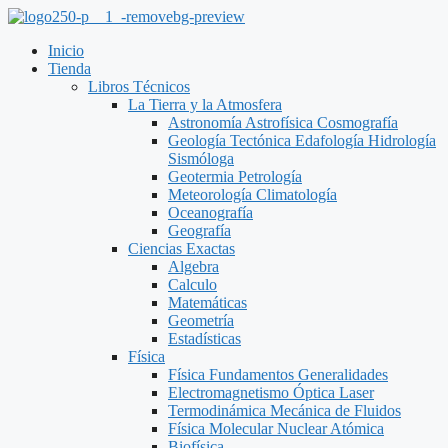
Saltar
al
Inicio
contenido
Tienda
Libros Técnicos
La Tierra y la Atmosfera
Astronomía Astrofísica Cosmografía
Geología Tectónica Edafología Hidrología
Sismóloga
Geotermia Petrología
Meteorología Climatología
Oceanografía
Geografía
Ciencias Exactas
Algebra
Calculo
Matemáticas
Geometría
Estadísticas
Física
Física Fundamentos Generalidades
Electromagnetismo Óptica Laser
Termodinámica Mecánica de Fluidos
Física Molecular Nuclear Atómica
Biofísica