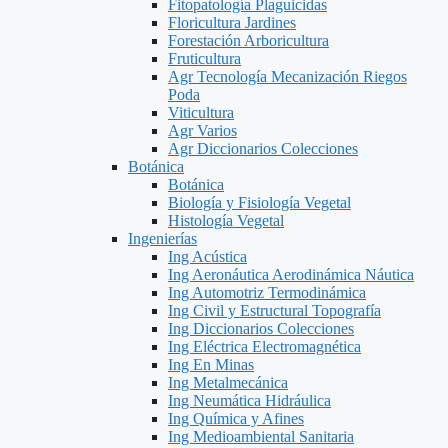
Fitopatología Plaguicidas
Floricultura Jardines
Forestación Arboricultura
Fruticultura
Agr Tecnología Mecanización Riegos
Poda
Viticultura
Agr Varios
Agr Diccionarios Colecciones
Botánica
Botánica
Biología y Fisiología Vegetal
Histología Vegetal
Ingenierías
Ing Acústica
Ing Aeronáutica Aerodinámica Náutica
Ing Automotriz Termodinámica
Ing Civil y Estructural Topografía
Ing Diccionarios Colecciones
Ing Eléctrica Electromagnética
Ing En Minas
Ing Metalmecánica
Ing Neumática Hidráulica
Ing Química y Afines
Ing Medioambiental Sanitaria