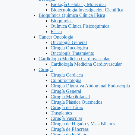
Biología Celular y Molecular
Biotecnología Investigación Científica
Bioquímica Química Clínica Física
Bioquímica
Química Clínica Fisicoquímica
Física
Cáncer Oncología
Oncología General
Cirugía Oncológica
Oncología Tratamiento
Cardiología Medicina Cardiovascular
Cardiología Medicina Cardiovascular
Cirugía
Cirugía Cardiaca
Coloproctologia
Cirugía Digestiva Abdominal Endoscopia
Cirugía General
Cirugía Maxilofacial
Cirugía Plástica Quemados
Cirugía de Tórax
Trasplantes
Cirugía Vascular
Cirugía de Hígado y Vías Biliares
Cirugía de Páncreas
Cirugía de Esófago