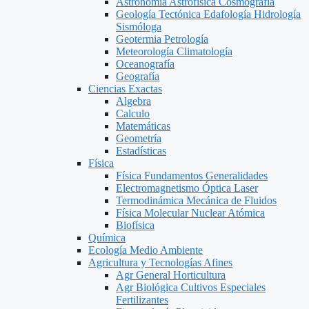
Astronomía Astrofísica Cosmografía
Geología Tectónica Edafología Hidrología
Sismóloga
Geotermia Petrología
Meteorología Climatología
Oceanografía
Geografía
Ciencias Exactas
Algebra
Calculo
Matemáticas
Geometría
Estadísticas
Física
Física Fundamentos Generalidades
Electromagnetismo Óptica Laser
Termodinámica Mecánica de Fluidos
Física Molecular Nuclear Atómica
Biofísica
Química
Ecología Medio Ambiente
Agricultura y Tecnologías Afines
Agr General Horticultura
Agr Biológica Cultivos Especiales
Fertilizantes