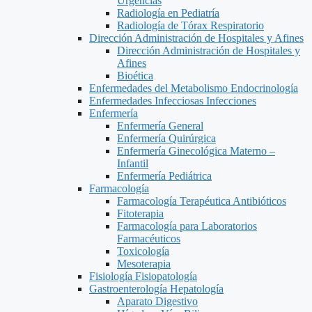
Urgencias
Radiología en Pediatría
Radiología de Tórax Respiratorio
Dirección Administración de Hospitales y Afines
Dirección Administración de Hospitales y
Afines
Bioética
Enfermedades del Metabolismo Endocrinología
Enfermedades Infecciosas Infecciones
Enfermería
Enfermería General
Enfermería Quirúrgica
Enfermería Ginecológica Materno –
Infantil
Enfermería Pediátrica
Farmacología
Farmacología Terapéutica Antibióticos
Fitoterapia
Farmacología para Laboratorios
Farmacéuticos
Toxicología
Mesoterapia
Fisiología Fisiopatología
Gastroenterología Hepatología
Aparato Digestivo