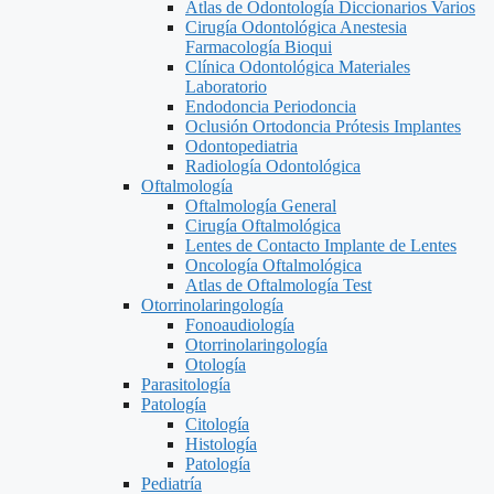
Atlas de Odontología Diccionarios Varios
Cirugía Odontológica Anestesia
Farmacología Bioqui
Clínica Odontológica Materiales
Laboratorio
Endodoncia Periodoncia
Oclusión Ortodoncia Prótesis Implantes
Odontopediatria
Radiología Odontológica
Oftalmología
Oftalmología General
Cirugía Oftalmológica
Lentes de Contacto Implante de Lentes
Oncología Oftalmológica
Atlas de Oftalmología Test
Otorrinolaringología
Fonoaudiología
Otorrinolaringología
Otología
Parasitología
Patología
Citología
Histología
Patología
Pediatría