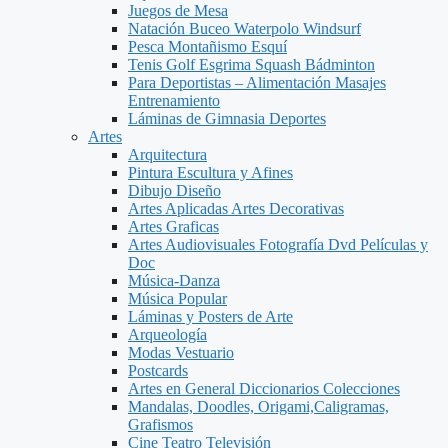
Juegos de Mesa
Natación Buceo Waterpolo Windsurf
Pesca Montañismo Esquí
Tenis Golf Esgrima Squash Bádminton
Para Deportistas – Alimentación Masajes
Entrenamiento
Láminas de Gimnasia Deportes
Artes
Arquitectura
Pintura Escultura y Afines
Dibujo Diseño
Artes Aplicadas Artes Decorativas
Artes Graficas
Artes Audiovisuales Fotografía Dvd Películas y
Doc
Música-Danza
Música Popular
Láminas y Posters de Arte
Arqueología
Modas Vestuario
Postcards
Artes en General Diccionarios Colecciones
Mandalas, Doodles, Origami,Caligramas,
Grafismos
Cine Teatro Televisión