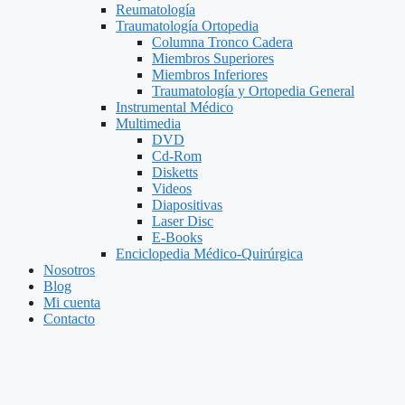
Reumatología
Traumatología Ortopedia
Columna Tronco Cadera
Miembros Superiores
Miembros Inferiores
Traumatología y Ortopedia General
Instrumental Médico
Multimedia
DVD
Cd-Rom
Disketts
Videos
Diapositivas
Laser Disc
E-Books
Enciclopedia Médico-Quirúrgica
Nosotros
Blog
Mi cuenta
Contacto