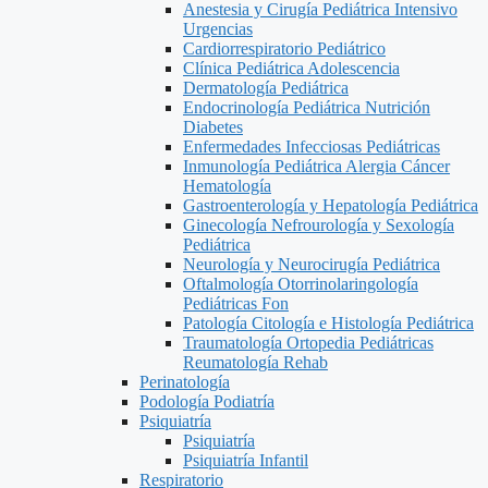
Anestesia y Cirugía Pediátrica Intensivo
Urgencias
Cardiorrespiratorio Pediátrico
Clínica Pediátrica Adolescencia
Dermatología Pediátrica
Endocrinología Pediátrica Nutrición
Diabetes
Enfermedades Infecciosas Pediátricas
Inmunología Pediátrica Alergia Cáncer
Hematología
Gastroenterología y Hepatología Pediátrica
Ginecología Nefrourología y Sexología
Pediátrica
Neurología y Neurocirugía Pediátrica
Oftalmología Otorrinolaringología
Pediátricas Fon
Patología Citología e Histología Pediátrica
Traumatología Ortopedia Pediátricas
Reumatología Rehab
Perinatología
Podología Podiatría
Psiquiatría
Psiquiatría
Psiquiatría Infantil
Respiratorio