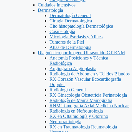
Cuidados Intensivos
Dermatología
Dermatología General
Cirugía Dermatológica
Cito histopatología Dermatológica
Cosmetología
Micología Psoriasis y Afines
Tumores de la Piel
Atlas de Dermatología
Diagnóstico por Imagen Ultrasonido CT RNM
Anatomía Posiciones y Técnica
Radiológica
Angiografía Angioplastia
Radiología de Abdomen y Tejidos Blandos
RX Corazón Vascular Ecocardiografía
Doppler
Radiología General
RX Ginecología Obstetricia Perinatología
Radiología de Mama Mamografía
RNM Tomografía Axial Medicina Nuclear
Radiología en Nefrourología
RX en Oftalmología y Otorrino
Neurorradiología
RX en Traumatología Reumatología