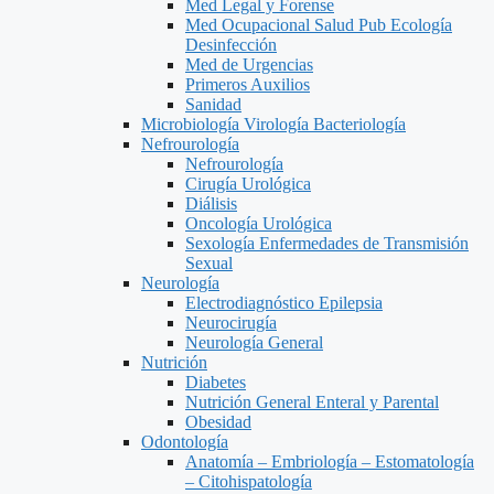
Med Legal y Forense
Med Ocupacional Salud Pub Ecología
Desinfección
Med de Urgencias
Primeros Auxilios
Sanidad
Microbiología Virología Bacteriología
Nefrourología
Nefrourología
Cirugía Urológica
Diálisis
Oncología Urológica
Sexología Enfermedades de Transmisión
Sexual
Neurología
Electrodiagnóstico Epilepsia
Neurocirugía
Neurología General
Nutrición
Diabetes
Nutrición General Enteral y Parental
Obesidad
Odontología
Anatomía – Embriología – Estomatología
– Citohispatología