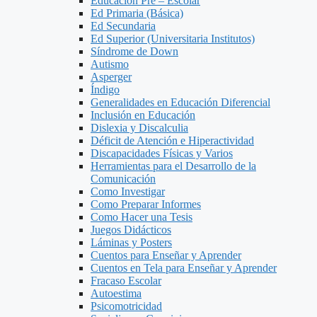
Educación Pre – Escolar
Ed Primaria (Básica)
Ed Secundaria
Ed Superior (Universitaria Institutos)
Síndrome de Down
Autismo
Asperger
Índigo
Generalidades en Educación Diferencial
Inclusión en Educación
Dislexia y Discalculia
Déficit de Atención e Hiperactividad
Discapacidades Físicas y Varios
Herramientas para el Desarrollo de la
Comunicación
Como Investigar
Como Preparar Informes
Como Hacer una Tesis
Juegos Didácticos
Láminas y Posters
Cuentos para Enseñar y Aprender
Cuentos en Tela para Enseñar y Aprender
Fracaso Escolar
Autoestima
Psicomotricidad