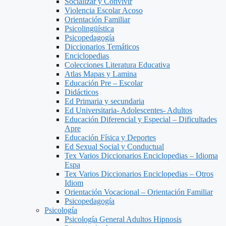
Socializar y Convivir
Violencia Escolar Acoso
Orientación Familiar
Psicolingüística
Psicopedagogía
Diccionarios Temáticos
Enciclopedias
Colecciones Literatura Educativa
Atlas Mapas y Lamina
Educación Pre – Escolar
Didácticos
Ed Primaria y secundaria
Ed Universitaria- Adolescentes- Adultos
Educación Diferencial y Especial – Dificultades
Apre
Educación Física y Deportes
Ed Sexual Social y Conductual
Tex Varios Diccionarios Enciclopedias – Idioma
Espa
Tex Varios Diccionarios Enciclopedias – Otros
Idiom
Orientación Vocacional – Orientación Familiar
Psicopedagogía
Psicología
Psicología General Adultos Hipnosis