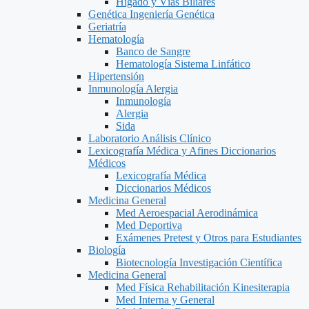
Hígado y Vías Biliares
Genética Ingeniería Genética
Geriatría
Hematología
Banco de Sangre
Hematología Sistema Linfático
Hipertensión
Inmunología Alergia
Inmunología
Alergia
Sida
Laboratorio Análisis Clínico
Lexicografía Médica y Afines Diccionarios
Médicos
Lexicografía Médica
Diccionarios Médicos
Medicina General
Med Aeroespacial Aerodinámica
Med Deportiva
Exámenes Pretest y Otros para Estudiantes
Biología
Biotecnología Investigación Científica
Medicina General
Med Física Rehabilitación Kinesiterapia
Med Interna y General