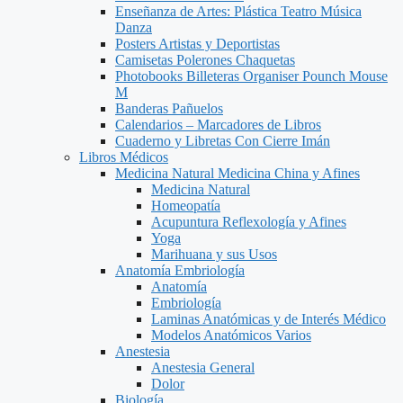
Enseñanza de Artes: Plástica Teatro Música
Danza
Posters Artistas y Deportistas
Camisetas Polerones Chaquetas
Photobooks Billeteras Organiser Pounch Mouse
M
Banderas Pañuelos
Calendarios – Marcadores de Libros
Cuaderno y Libretas Con Cierre Imán
Libros Médicos
Medicina Natural Medicina China y Afines
Medicina Natural
Homeopatía
Acupuntura Reflexología y Afines
Yoga
Marihuana y sus Usos
Anatomía Embriología
Anatomía
Embriología
Laminas Anatómicas y de Interés Médico
Modelos Anatómicos Varios
Anestesia
Anestesia General
Dolor
Biología