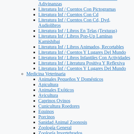
Adivinanzas
Literatura Inf / Cuentos Con Pictogramas
Literatura Inf / Cuentos Con Cd
Literatura Inf / Cuentos Con Cd, Dvd,
Audiolibros
Literatura Inf / Libros En Telas (Texturas)
Literatura Inf / Libros Pop-Up Laminas
Kamishibai
Literatura Inf / Libros Animados, Recortables
Literatura Inf / Cuentos Y Lugares Del Mundo
Literatura Inf / Libros Infantiles Con Actividades
Literatura Inf / Literatura Positiva Y Reflexiva
Literatura Inf / Cuentos Y Lugares Del Mundo
Medicina Veterinaria
Animales Pequeños Y Domésticos
Apicultura
Animales Exóticos
Avicultura
Caprinos Ovinos
Cunicultura Roedores
Equinos
Porcinos
Sanidad Animal Zoonosis
Zoología General
Zoología Invertebrados