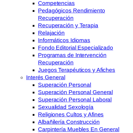
Competencias
Pedagógicos Rendimiento
Recuperación
Recuperación y Terapia
Relajación
Informáticos Idiomas
Fondo Editorial Especializado
Programas de Intervención
Recuperación
Juegos Terapéuticos y Afiches
Interés General
Superación Personal
Superación Personal General
Superación Personal Laboral
Sexualidad Sexología
Religiones Cultos y Afines
Albañilería Construcción
Carpintería Muebles En General