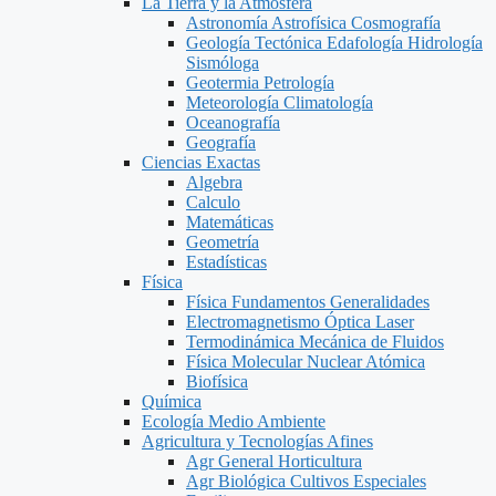
La Tierra y la Atmosfera
Astronomía Astrofísica Cosmografía
Geología Tectónica Edafología Hidrología
Sismóloga
Geotermia Petrología
Meteorología Climatología
Oceanografía
Geografía
Ciencias Exactas
Algebra
Calculo
Matemáticas
Geometría
Estadísticas
Física
Física Fundamentos Generalidades
Electromagnetismo Óptica Laser
Termodinámica Mecánica de Fluidos
Física Molecular Nuclear Atómica
Biofísica
Química
Ecología Medio Ambiente
Agricultura y Tecnologías Afines
Agr General Horticultura
Agr Biológica Cultivos Especiales