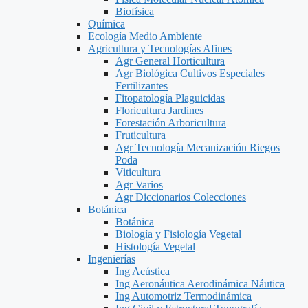
Biofísica
Química
Ecología Medio Ambiente
Agricultura y Tecnologías Afines
Agr General Horticultura
Agr Biológica Cultivos Especiales
Fertilizantes
Fitopatología Plaguicidas
Floricultura Jardines
Forestación Arboricultura
Fruticultura
Agr Tecnología Mecanización Riegos
Poda
Viticultura
Agr Varios
Agr Diccionarios Colecciones
Botánica
Botánica
Biología y Fisiología Vegetal
Histología Vegetal
Ingenierías
Ing Acústica
Ing Aeronáutica Aerodinámica Náutica
Ing Automotriz Termodinámica