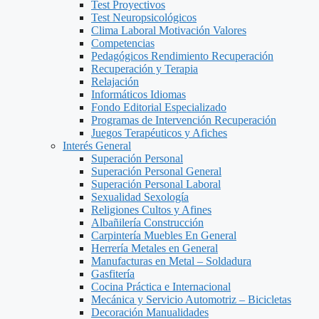
Test Proyectivos
Test Neuropsicológicos
Clima Laboral Motivación Valores
Competencias
Pedagógicos Rendimiento Recuperación
Recuperación y Terapia
Relajación
Informáticos Idiomas
Fondo Editorial Especializado
Programas de Intervención Recuperación
Juegos Terapéuticos y Afiches
Interés General
Superación Personal
Superación Personal General
Superación Personal Laboral
Sexualidad Sexología
Religiones Cultos y Afines
Albañilería Construcción
Carpintería Muebles En General
Herrería Metales en General
Manufacturas en Metal – Soldadura
Gasfitería
Cocina Práctica e Internacional
Mecánica y Servicio Automotriz – Bicicletas
Decoración Manualidades