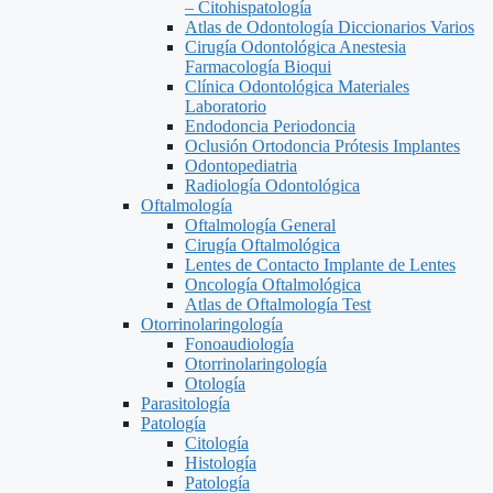
– Citohispatología
Atlas de Odontología Diccionarios Varios
Cirugía Odontológica Anestesia
Farmacología Bioqui
Clínica Odontológica Materiales
Laboratorio
Endodoncia Periodoncia
Oclusión Ortodoncia Prótesis Implantes
Odontopediatria
Radiología Odontológica
Oftalmología
Oftalmología General
Cirugía Oftalmológica
Lentes de Contacto Implante de Lentes
Oncología Oftalmológica
Atlas de Oftalmología Test
Otorrinolaringología
Fonoaudiología
Otorrinolaringología
Otología
Parasitología
Patología
Citología
Histología
Patología