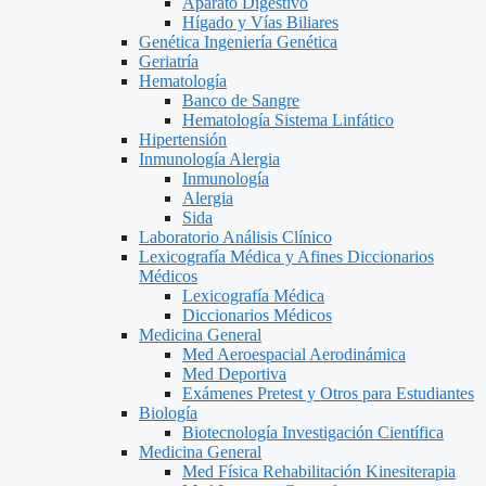
Aparato Digestivo
Hígado y Vías Biliares
Genética Ingeniería Genética
Geriatría
Hematología
Banco de Sangre
Hematología Sistema Linfático
Hipertensión
Inmunología Alergia
Inmunología
Alergia
Sida
Laboratorio Análisis Clínico
Lexicografía Médica y Afines Diccionarios
Médicos
Lexicografía Médica
Diccionarios Médicos
Medicina General
Med Aeroespacial Aerodinámica
Med Deportiva
Exámenes Pretest y Otros para Estudiantes
Biología
Biotecnología Investigación Científica
Medicina General
Med Física Rehabilitación Kinesiterapia