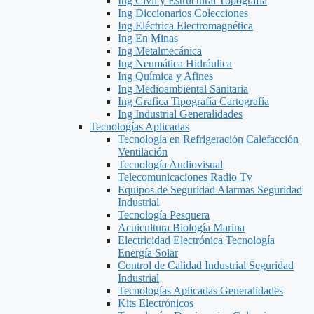
Ing Civil y Estructural Topografía
Ing Diccionarios Colecciones
Ing Eléctrica Electromagnética
Ing En Minas
Ing Metalmecánica
Ing Neumática Hidráulica
Ing Química y Afines
Ing Medioambiental Sanitaria
Ing Grafica Tipografía Cartografía
Ing Industrial Generalidades
Tecnologías Aplicadas
Tecnología en Refrigeración Calefacción
Ventilación
Tecnología Audiovisual
Telecomunicaciones Radio Tv
Equipos de Seguridad Alarmas Seguridad
Industrial
Tecnología Pesquera
Acuicultura Biología Marina
Electricidad Electrónica Tecnología
Energía Solar
Control de Calidad Industrial Seguridad
Industrial
Tecnologías Aplicadas Generalidades
Kits Electrónicos