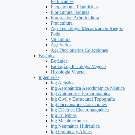
Fertilizantes
Fitopatología Plaguicidas
Floricultura Jardines
Forestación Arboricultura
Fruticultura
Agr Tecnología Mecanización Riegos
Poda
Viticultura
Agr Varios
Agr Diccionarios Colecciones
Botánica
Botánica
Biología y Fisiología Vegetal
Histología Vegetal
Ingenierías
Ing Acústica
Ing Aeronáutica Aerodinámica Náutica
Ing Automotriz Termodinámica
Ing Civil y Estructural Topografía
Ing Diccionarios Colecciones
Ing Eléctrica Electromagnética
Ing En Minas
Ing Metalmecánica
Ing Neumática Hidráulica
Ing Química y Afines