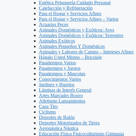
Estética Peluquería Cuidado Personal
Calefacción y Refrigeración
Para el Hogar y Servicios Afines
Para el Hogar y Servicios Afines – Varios
Acuarios Peces
Animales Domésticos y Exóticos: Aves
Animales Domésticos y Exóticos: Terrestres
Animales Exóticos
Animales Pequeños Y Domésticos
Animales y Labores de Campo – Intereses Afines
Hágalo Usted Mismo – Bricolaje
Pasatiempos Varios
Pasatiempos y Juegos
Pasatiempos y Mascotas
Conocimientos Varios
Jardines y Huertos
Láminas de Interés General
Artes Marciales Boxeo
Atletismo Lanzamientos
Caza Tiro
Ciclismo
Deportes de Balón
Deportes Motorizados de Tierra
Aeronáutica Náutica
Educación Física Fisicoculturismo Gimnasia