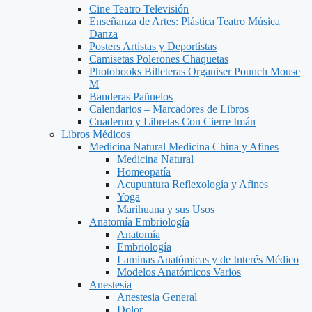
Cine Teatro Televisión
Enseñanza de Artes: Plástica Teatro Música
Danza
Posters Artistas y Deportistas
Camisetas Polerones Chaquetas
Photobooks Billeteras Organiser Pounch Mouse
M
Banderas Pañuelos
Calendarios – Marcadores de Libros
Cuaderno y Libretas Con Cierre Imán
Libros Médicos
Medicina Natural Medicina China y Afines
Medicina Natural
Homeopatía
Acupuntura Reflexología y Afines
Yoga
Marihuana y sus Usos
Anatomía Embriología
Anatomía
Embriología
Laminas Anatómicas y de Interés Médico
Modelos Anatómicos Varios
Anestesia
Anestesia General
Dolor