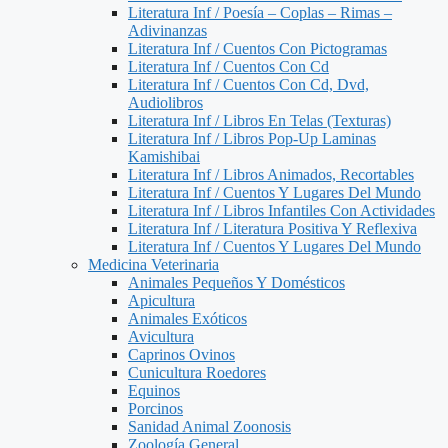
Literatura Inf / Poesía – Coplas – Rimas –
Adivinanzas
Literatura Inf / Cuentos Con Pictogramas
Literatura Inf / Cuentos Con Cd
Literatura Inf / Cuentos Con Cd, Dvd,
Audiolibros
Literatura Inf / Libros En Telas (Texturas)
Literatura Inf / Libros Pop-Up Laminas
Kamishibai
Literatura Inf / Libros Animados, Recortables
Literatura Inf / Cuentos Y Lugares Del Mundo
Literatura Inf / Libros Infantiles Con Actividades
Literatura Inf / Literatura Positiva Y Reflexiva
Literatura Inf / Cuentos Y Lugares Del Mundo
Medicina Veterinaria
Animales Pequeños Y Domésticos
Apicultura
Animales Exóticos
Avicultura
Caprinos Ovinos
Cunicultura Roedores
Equinos
Porcinos
Sanidad Animal Zoonosis
Zoología General