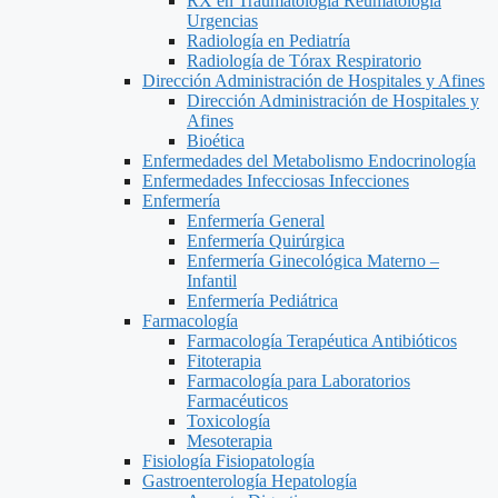
RX en Traumatología Reumatología
Urgencias
Radiología en Pediatría
Radiología de Tórax Respiratorio
Dirección Administración de Hospitales y Afines
Dirección Administración de Hospitales y
Afines
Bioética
Enfermedades del Metabolismo Endocrinología
Enfermedades Infecciosas Infecciones
Enfermería
Enfermería General
Enfermería Quirúrgica
Enfermería Ginecológica Materno –
Infantil
Enfermería Pediátrica
Farmacología
Farmacología Terapéutica Antibióticos
Fitoterapia
Farmacología para Laboratorios
Farmacéuticos
Toxicología
Mesoterapia
Fisiología Fisiopatología
Gastroenterología Hepatología