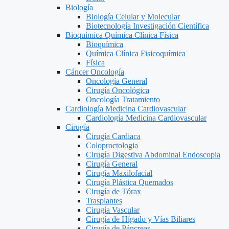
Biología
Biología Celular y Molecular
Biotecnología Investigación Científica
Bioquímica Química Clínica Física
Bioquímica
Química Clínica Fisicoquímica
Física
Cáncer Oncología
Oncología General
Cirugía Oncológica
Oncología Tratamiento
Cardiología Medicina Cardiovascular
Cardiología Medicina Cardiovascular
Cirugía
Cirugía Cardiaca
Coloproctologia
Cirugía Digestiva Abdominal Endoscopia
Cirugía General
Cirugía Maxilofacial
Cirugía Plástica Quemados
Cirugía de Tórax
Trasplantes
Cirugía Vascular
Cirugía de Hígado y Vías Biliares
Cirugía de Páncreas