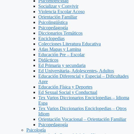
Psicomotricidad
Socializar y Convivir
Violencia Escolar Acoso
Orientación Familiar
Psicolingüística
Psicopedagogía
Diccionarios Temáticos
Enciclopedias
Colecciones Literatura Educativa
Atlas Mapas y Lamina
Educación Pre – Escolar
Didácticos
Ed Primaria y secundaria
Ed Universitaria- Adolescentes- Adultos
Educación Diferencial y Especial – Dificultades
Apre
Educación Física y Deportes
Ed Sexual Social y Conductual
Tex Varios Diccionarios Enciclopedias – Idioma
Espa
Tex Varios Diccionarios Enciclopedias – Otros
Idiom
Orientación Vocacional – Orientación Familiar
Psicopedagogía
Psicología