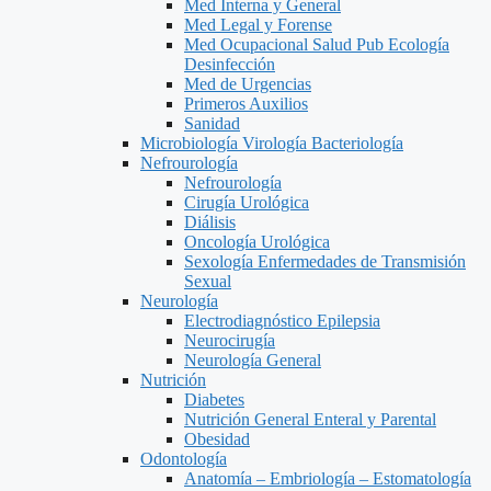
Med Interna y General
Med Legal y Forense
Med Ocupacional Salud Pub Ecología
Desinfección
Med de Urgencias
Primeros Auxilios
Sanidad
Microbiología Virología Bacteriología
Nefrourología
Nefrourología
Cirugía Urológica
Diálisis
Oncología Urológica
Sexología Enfermedades de Transmisión
Sexual
Neurología
Electrodiagnóstico Epilepsia
Neurocirugía
Neurología General
Nutrición
Diabetes
Nutrición General Enteral y Parental
Obesidad
Odontología
Anatomía – Embriología – Estomatología