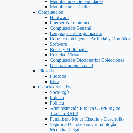
Manufacturas Generalidades
Manufacturas Textiles
Computación
Hardware
Internet Web Intranet
Computación General
Lenguajes de Programación
Robótica Inteligencia Artificial y Domótica
Software
Redes y Multimedia
Realidad Virtual
Computación Diccionarios Colecciones
Diseño Computacional
Filosofía
Filosofía
Ética
Ciencias Sociales
Sociología
Política
Política
Administración Publica OOPP Ing del
Tránsito RRPP
Feminismo Mujer Historia y Desarrollo
Seguridad Ciudadana Criminología
Medicina Legal