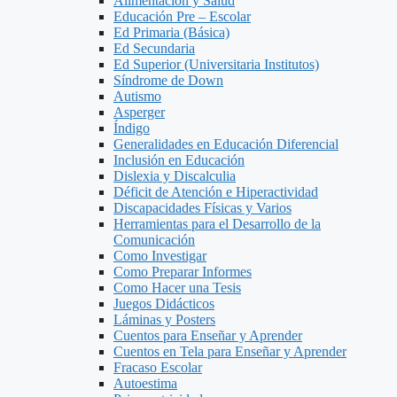
Alimentacion y Salud
Educación Pre – Escolar
Ed Primaria (Básica)
Ed Secundaria
Ed Superior (Universitaria Institutos)
Síndrome de Down
Autismo
Asperger
Índigo
Generalidades en Educación Diferencial
Inclusión en Educación
Dislexia y Discalculia
Déficit de Atención e Hiperactividad
Discapacidades Físicas y Varios
Herramientas para el Desarrollo de la
Comunicación
Como Investigar
Como Preparar Informes
Como Hacer una Tesis
Juegos Didácticos
Láminas y Posters
Cuentos para Enseñar y Aprender
Cuentos en Tela para Enseñar y Aprender
Fracaso Escolar
Autoestima