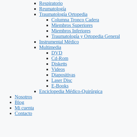
Respiratorio
Reumatología
Traumatología Ortopedia
Columna Tronco Cadera
Miembros Superiores
Miembros Inferiores
Traumatología y Ortopedia General
Instrumental Médico
Multimedia
DVD
Cd-Rom
Disketts
Videos
Diapositivas
Laser Disc
E-Books
Enciclopedia Médico-Quirúrgica
Nosotros
Blog
Mi cuenta
Contacto