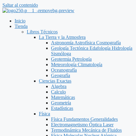
Saltar al contenido
Inicio
Tienda
Libros Técnicos
La Tierra y la Atmosfera
Astronomía Astrofísica Cosmografía
Geología Tectónica Edafología Hidrología
Sismóloga
Geotermia Petrología
Meteorología Climatología
Oceanografía
Geografía
Ciencias Exactas
Algebra
Calculo
Matemáticas
Geometría
Estadísticas
Física
Física Fundamentos Generalidades
Electromagnetismo Óptica Laser
Termodinámica Mecánica de Fluidos
Física Molecular Nuclear Atómica