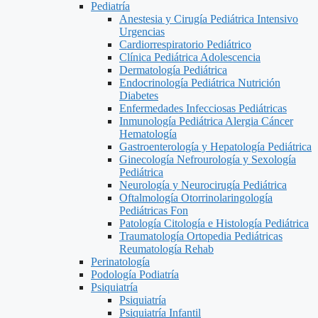
Pediatría
Anestesia y Cirugía Pediátrica Intensivo
Urgencias
Cardiorrespiratorio Pediátrico
Clínica Pediátrica Adolescencia
Dermatología Pediátrica
Endocrinología Pediátrica Nutrición
Diabetes
Enfermedades Infecciosas Pediátricas
Inmunología Pediátrica Alergia Cáncer
Hematología
Gastroenterología y Hepatología Pediátrica
Ginecología Nefrourología y Sexología
Pediátrica
Neurología y Neurocirugía Pediátrica
Oftalmología Otorrinolaringología
Pediátricas Fon
Patología Citología e Histología Pediátrica
Traumatología Ortopedia Pediátricas
Reumatología Rehab
Perinatología
Podología Podiatría
Psiquiatría
Psiquiatría
Psiquiatría Infantil