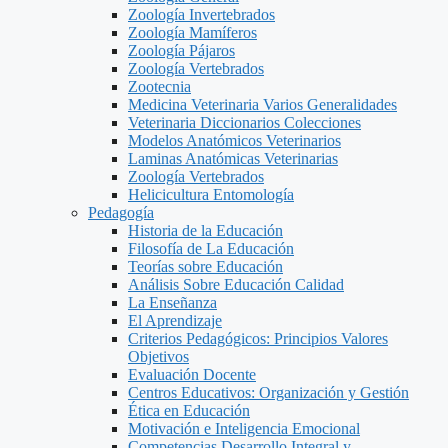
Zoología Invertebrados
Zoología Mamíferos
Zoología Pájaros
Zoología Vertebrados
Zootecnia
Medicina Veterinaria Varios Generalidades
Veterinaria Diccionarios Colecciones
Modelos Anatómicos Veterinarios
Laminas Anatómicas Veterinarias
Zoología Vertebrados
Helicicultura Entomología
Pedagogía
Historia de la Educación
Filosofía de La Educación
Teorías sobre Educación
Análisis Sobre Educación Calidad
La Enseñanza
El Aprendizaje
Criterios Pedagógicos: Principios Valores
Objetivos
Evaluación Docente
Centros Educativos: Organización y Gestión
Ética en Educación
Motivación e Inteligencia Emocional
Competencias Desarrollo Integral y