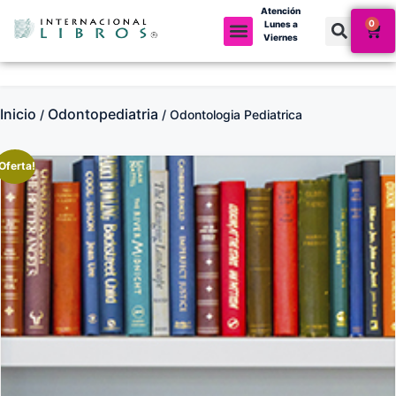
Atención
0
Lunes a
Viernes
Inicio
Odontopediatria
/
/ Odontologia Pediatrica
Oferta!