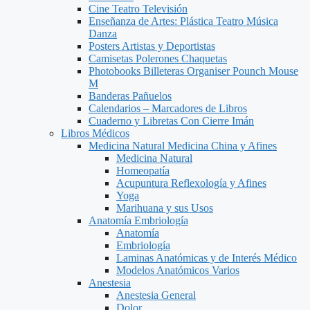
Cine Teatro Televisión
Enseñanza de Artes: Plástica Teatro Música
Danza
Posters Artistas y Deportistas
Camisetas Polerones Chaquetas
Photobooks Billeteras Organiser Pounch Mouse
M
Banderas Pañuelos
Calendarios – Marcadores de Libros
Cuaderno y Libretas Con Cierre Imán
Libros Médicos
Medicina Natural Medicina China y Afines
Medicina Natural
Homeopatía
Acupuntura Reflexología y Afines
Yoga
Marihuana y sus Usos
Anatomía Embriología
Anatomía
Embriología
Laminas Anatómicas y de Interés Médico
Modelos Anatómicos Varios
Anestesia
Anestesia General
Dolor