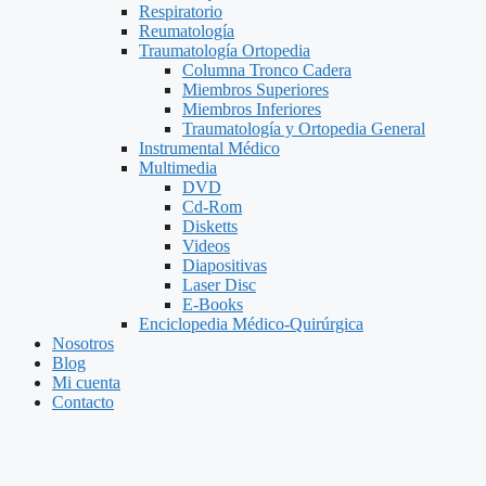
Respiratorio
Reumatología
Traumatología Ortopedia
Columna Tronco Cadera
Miembros Superiores
Miembros Inferiores
Traumatología y Ortopedia General
Instrumental Médico
Multimedia
DVD
Cd-Rom
Disketts
Videos
Diapositivas
Laser Disc
E-Books
Enciclopedia Médico-Quirúrgica
Nosotros
Blog
Mi cuenta
Contacto