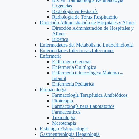
RX en Traumatología Reumatología
Urgencias
Radiología en Pediatría
Radiología de Tórax Respiratorio
Dirección Administración de Hospitales y Afines
Dirección Administración de Hospitales y
Afines
Bioética
Enfermedades del Metabolismo Endocrinología
Enfermedades Infecciosas Infecciones
Enfermería
Enfermería General
Enfermería Quirúrgica
Enfermería Ginecológica Materno –
Infantil
Enfermería Pediátrica
Farmacología
Farmacología Terapéutica Antibióticos
Fitoterapia
Farmacología para Laboratorios
Farmacéuticos
Toxicología
Mesoterapia
Fisiología Fisiopatología
Gastroenterología Hepatología