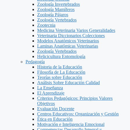
Zoología Invertebrados
Zoología Mamíferos
Zoología Pájaros
Zoología Vertebrados
Zootecnia
Medicina Veterinaria Varios Generalidades
Veterinaria Diccionarios Colecciones
Modelos Anatómicos Veterinarios
Laminas Anatómicas Veterinarias
Zoología Vertebrados
Helicicultura Entomología
Pedagogía
Historia de la Educación
Filosofía de La Educación
Teorías sobre Educación
Análisis Sobre Educación Calidad
La Enseñanza
El Aprendizaje
Criterios Pedagógicos: Principios Valores
Objetivos
Evaluación Docente
Centros Educativos: Organización y Gestión
Ética en Educación
Motivación e Inteligencia Emocional
Competencias Desarrollo Integral y