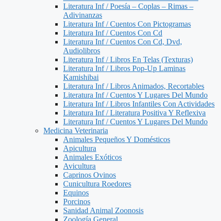
Literatura Inf / Poesía – Coplas – Rimas –
Adivinanzas
Literatura Inf / Cuentos Con Pictogramas
Literatura Inf / Cuentos Con Cd
Literatura Inf / Cuentos Con Cd, Dvd,
Audiolibros
Literatura Inf / Libros En Telas (Texturas)
Literatura Inf / Libros Pop-Up Laminas
Kamishibai
Literatura Inf / Libros Animados, Recortables
Literatura Inf / Cuentos Y Lugares Del Mundo
Literatura Inf / Libros Infantiles Con Actividades
Literatura Inf / Literatura Positiva Y Reflexiva
Literatura Inf / Cuentos Y Lugares Del Mundo
Medicina Veterinaria
Animales Pequeños Y Domésticos
Apicultura
Animales Exóticos
Avicultura
Caprinos Ovinos
Cunicultura Roedores
Equinos
Porcinos
Sanidad Animal Zoonosis
Zoología General