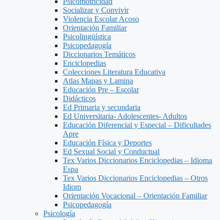
Psicomotricidad
Socializar y Convivir
Violencia Escolar Acoso
Orientación Familiar
Psicolingüística
Psicopedagogía
Diccionarios Temáticos
Enciclopedias
Colecciones Literatura Educativa
Atlas Mapas y Lamina
Educación Pre – Escolar
Didácticos
Ed Primaria y secundaria
Ed Universitaria- Adolescentes- Adultos
Educación Diferencial y Especial – Dificultades
Apre
Educación Física y Deportes
Ed Sexual Social y Conductual
Tex Varios Diccionarios Enciclopedias – Idioma
Espa
Tex Varios Diccionarios Enciclopedias – Otros
Idiom
Orientación Vocacional – Orientación Familiar
Psicopedagogía
Psicología