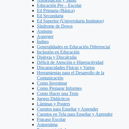
Alimentacion y Salud
Educación Pre – Escolar
Ed Primaria (Básica)
Ed Secundaria
Ed Superior (Universitaria Institutos)
Síndrome de Down
Autismo
Asperger
Índigo
Generalidades en Educación Diferencial
Inclusión en Educación
Dislexia y Discalculia
Déficit de Atención e Hiperactividad
Discapacidades Físicas y Varios
Herramientas para el Desarrollo de la
Comunicación
Como Investigar
Como Preparar Informes
Como Hacer una Tesis
Juegos Didácticos
Láminas y Posters
Cuentos para Enseñar y Aprender
Cuentos en Tela para Enseñar y Aprender
Fracaso Escolar
Autoestima