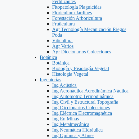
Fertilizantes
Fitopatología Plaguicidas
Floricultura Jardines
Forestación Arboricultura
Fruticultura
Agr Tecnología Mecanización Riegos
Poda
Viticultura
Agr Varios
Agr Diccionarios Colecciones
Botánica
Botánica
Biología y Fisiología Vegetal
Histología Vegetal
Ingenierías
Ing Acústica
Ing Aeronáutica Aerodinámica Náutica
Ing Automotriz Termodinámica
Ing Civil y Estructural Topografía
Ing Diccionarios Colecciones
Ing Eléctrica Electromagnética
Ing En Minas
Ing Metalmecánica
Ing Neumática Hidráulica
Ing Química y Afines