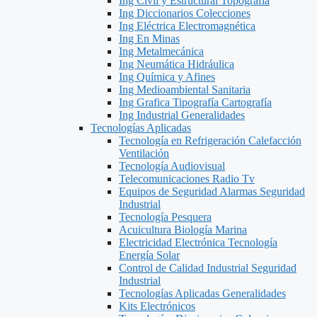
Ing Civil y Estructural Topografía
Ing Diccionarios Colecciones
Ing Eléctrica Electromagnética
Ing En Minas
Ing Metalmecánica
Ing Neumática Hidráulica
Ing Química y Afines
Ing Medioambiental Sanitaria
Ing Grafica Tipografía Cartografía
Ing Industrial Generalidades
Tecnologías Aplicadas
Tecnología en Refrigeración Calefacción
Ventilación
Tecnología Audiovisual
Telecomunicaciones Radio Tv
Equipos de Seguridad Alarmas Seguridad
Industrial
Tecnología Pesquera
Acuicultura Biología Marina
Electricidad Electrónica Tecnología
Energía Solar
Control de Calidad Industrial Seguridad
Industrial
Tecnologías Aplicadas Generalidades
Kits Electrónicos