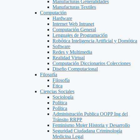
Manufacturas Generalidades
Manufacturas Textiles
Computación
Hardware
Internet Web Intranet
Computación General
Lenguajes de Programación
Robótica Inteligencia Artificial y Domótica
Software
Redes y Multimedia
Realidad Virtual
Computación Diccionarios Colecciones
Diseño Computacional
Filosofía
Filosofía
Ética
Ciencias Sociales
Sociología
Política
Política
Administración Publica OOPP Ing del
Tránsito RRPP
Feminismo Mujer Historia y Desarrollo
Seguridad Ciudadana Criminología
Medicina Legal