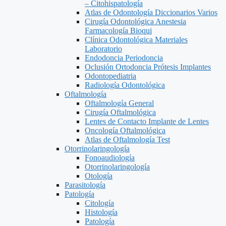
– Citohispatología
Atlas de Odontología Diccionarios Varios
Cirugía Odontológica Anestesia
Farmacología Bioqui
Clínica Odontológica Materiales
Laboratorio
Endodoncia Periodoncia
Oclusión Ortodoncia Prótesis Implantes
Odontopediatria
Radiología Odontológica
Oftalmología
Oftalmología General
Cirugía Oftalmológica
Lentes de Contacto Implante de Lentes
Oncología Oftalmológica
Atlas de Oftalmología Test
Otorrinolaringología
Fonoaudiología
Otorrinolaringología
Otología
Parasitología
Patología
Citología
Histología
Patología