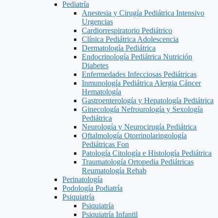
Pediatría
Anestesia y Cirugía Pediátrica Intensivo
Urgencias
Cardiorrespiratorio Pediátrico
Clínica Pediátrica Adolescencia
Dermatología Pediátrica
Endocrinología Pediátrica Nutrición
Diabetes
Enfermedades Infecciosas Pediátricas
Inmunología Pediátrica Alergia Cáncer
Hematología
Gastroenterología y Hepatología Pediátrica
Ginecología Nefrourología y Sexología
Pediátrica
Neurología y Neurocirugía Pediátrica
Oftalmología Otorrinolaringología
Pediátricas Fon
Patología Citología e Histología Pediátrica
Traumatología Ortopedia Pediátricas
Reumatología Rehab
Perinatología
Podología Podiatría
Psiquiatría
Psiquiatría
Psiquiatría Infantil