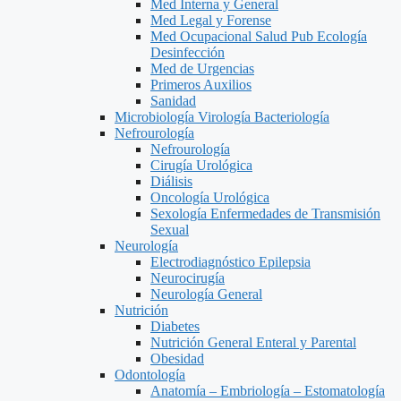
Med Interna y General
Med Legal y Forense
Med Ocupacional Salud Pub Ecología
Desinfección
Med de Urgencias
Primeros Auxilios
Sanidad
Microbiología Virología Bacteriología
Nefrourología
Nefrourología
Cirugía Urológica
Diálisis
Oncología Urológica
Sexología Enfermedades de Transmisión
Sexual
Neurología
Electrodiagnóstico Epilepsia
Neurocirugía
Neurología General
Nutrición
Diabetes
Nutrición General Enteral y Parental
Obesidad
Odontología
Anatomía – Embriología – Estomatología