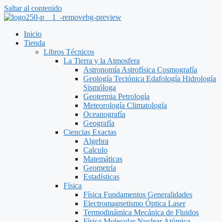
Saltar al contenido
Inicio
Tienda
Libros Técnicos
La Tierra y la Atmosfera
Astronomía Astrofísica Cosmografía
Geología Tectónica Edafología Hidrología
Sismóloga
Geotermia Petrología
Meteorología Climatología
Oceanografía
Geografía
Ciencias Exactas
Algebra
Calculo
Matemáticas
Geometría
Estadísticas
Física
Física Fundamentos Generalidades
Electromagnetismo Óptica Laser
Termodinámica Mecánica de Fluidos
Física Molecular Nuclear Atómica