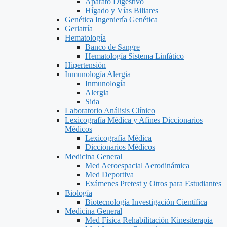
Aparato Digestivo
Hígado y Vías Biliares
Genética Ingeniería Genética
Geriatría
Hematología
Banco de Sangre
Hematología Sistema Linfático
Hipertensión
Inmunología Alergia
Inmunología
Alergia
Sida
Laboratorio Análisis Clínico
Lexicografía Médica y Afines Diccionarios
Médicos
Lexicografía Médica
Diccionarios Médicos
Medicina General
Med Aeroespacial Aerodinámica
Med Deportiva
Exámenes Pretest y Otros para Estudiantes
Biología
Biotecnología Investigación Científica
Medicina General
Med Física Rehabilitación Kinesiterapia