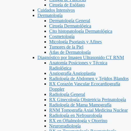
Cirugía de Esófago
Cuidados Intensivos
Dermatología
Dermatología General
Cirugía Dermatológica
Cito histopatología Dermatológica
Cosmetología
Micología Psoriasis y Afines
Tumores de la Piel
Atlas de Dermatología
Diagnóstico por Imagen Ultrasonido CT RNM
Anatomía Posiciones y Técnica
Radiológica
Angiografía Angioplastia
Radiología de Abdomen y Tejidos Blandos
RX Corazón Vascular Ecocardiografía
Doppler
Radiología General
RX Ginecología Obstetricia Perinatología
Radiología de Mama Mamografía
RNM Tomografía Axial Medicina Nuclear
Radiología en Nefrourología
RX en Oftalmología y Otorrino
Neurorradiología