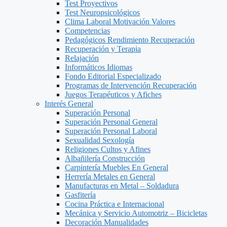
Test Proyectivos
Test Neuropsicológicos
Clima Laboral Motivación Valores
Competencias
Pedagógicos Rendimiento Recuperación
Recuperación y Terapia
Relajación
Informáticos Idiomas
Fondo Editorial Especializado
Programas de Intervención Recuperación
Juegos Terapéuticos y Afiches
Interés General
Superación Personal
Superación Personal General
Superación Personal Laboral
Sexualidad Sexología
Religiones Cultos y Afines
Albañilería Construcción
Carpintería Muebles En General
Herrería Metales en General
Manufacturas en Metal – Soldadura
Gasfitería
Cocina Práctica e Internacional
Mecánica y Servicio Automotriz – Bicicletas
Decoración Manualidades