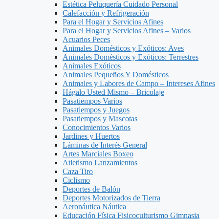
Estética Peluquería Cuidado Personal
Calefacción y Refrigeración
Para el Hogar y Servicios Afines
Para el Hogar y Servicios Afines – Varios
Acuarios Peces
Animales Domésticos y Exóticos: Aves
Animales Domésticos y Exóticos: Terrestres
Animales Exóticos
Animales Pequeños Y Domésticos
Animales y Labores de Campo – Intereses Afines
Hágalo Usted Mismo – Bricolaje
Pasatiempos Varios
Pasatiempos y Juegos
Pasatiempos y Mascotas
Conocimientos Varios
Jardines y Huertos
Láminas de Interés General
Artes Marciales Boxeo
Atletismo Lanzamientos
Caza Tiro
Ciclismo
Deportes de Balón
Deportes Motorizados de Tierra
Aeronáutica Náutica
Educación Física Fisicoculturismo Gimnasia