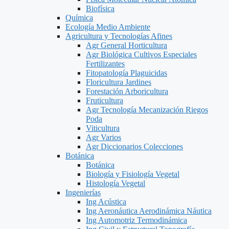
Biofísica
Química
Ecología Medio Ambiente
Agricultura y Tecnologías Afines
Agr General Horticultura
Agr Biológica Cultivos Especiales
Fertilizantes
Fitopatología Plaguicidas
Floricultura Jardines
Forestación Arboricultura
Fruticultura
Agr Tecnología Mecanización Riegos
Poda
Viticultura
Agr Varios
Agr Diccionarios Colecciones
Botánica
Botánica
Biología y Fisiología Vegetal
Histología Vegetal
Ingenierías
Ing Acústica
Ing Aeronáutica Aerodinámica Náutica
Ing Automotriz Termodinámica