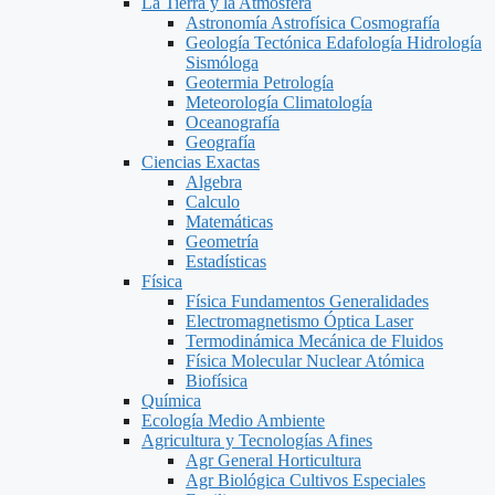
La Tierra y la Atmosfera
Astronomía Astrofísica Cosmografía
Geología Tectónica Edafología Hidrología
Sismóloga
Geotermia Petrología
Meteorología Climatología
Oceanografía
Geografía
Ciencias Exactas
Algebra
Calculo
Matemáticas
Geometría
Estadísticas
Física
Física Fundamentos Generalidades
Electromagnetismo Óptica Laser
Termodinámica Mecánica de Fluidos
Física Molecular Nuclear Atómica
Biofísica
Química
Ecología Medio Ambiente
Agricultura y Tecnologías Afines
Agr General Horticultura
Agr Biológica Cultivos Especiales