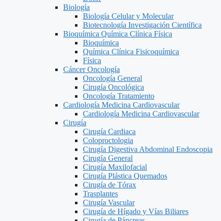
Biología
Biología Celular y Molecular
Biotecnología Investigación Científica
Bioquímica Química Clínica Física
Bioquímica
Química Clínica Fisicoquímica
Física
Cáncer Oncología
Oncología General
Cirugía Oncológica
Oncología Tratamiento
Cardiología Medicina Cardiovascular
Cardiología Medicina Cardiovascular
Cirugía
Cirugía Cardiaca
Coloproctologia
Cirugía Digestiva Abdominal Endoscopia
Cirugía General
Cirugía Maxilofacial
Cirugía Plástica Quemados
Cirugía de Tórax
Trasplantes
Cirugía Vascular
Cirugía de Hígado y Vías Biliares
Cirugía de Páncreas