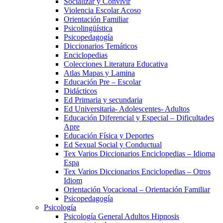
Socializar y Convivir
Violencia Escolar Acoso
Orientación Familiar
Psicolingüística
Psicopedagogía
Diccionarios Temáticos
Enciclopedias
Colecciones Literatura Educativa
Atlas Mapas y Lamina
Educación Pre – Escolar
Didácticos
Ed Primaria y secundaria
Ed Universitaria- Adolescentes- Adultos
Educación Diferencial y Especial – Dificultades
Apre
Educación Física y Deportes
Ed Sexual Social y Conductual
Tex Varios Diccionarios Enciclopedias – Idioma
Espa
Tex Varios Diccionarios Enciclopedias – Otros
Idiom
Orientación Vocacional – Orientación Familiar
Psicopedagogía
Psicología
Psicología General Adultos Hipnosis