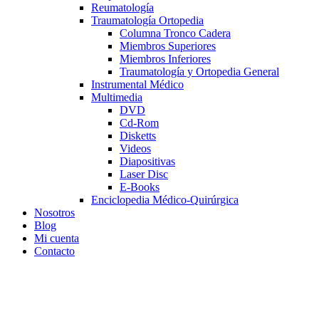
Reumatología
Traumatología Ortopedia
Columna Tronco Cadera
Miembros Superiores
Miembros Inferiores
Traumatología y Ortopedia General
Instrumental Médico
Multimedia
DVD
Cd-Rom
Disketts
Videos
Diapositivas
Laser Disc
E-Books
Enciclopedia Médico-Quirúrgica
Nosotros
Blog
Mi cuenta
Contacto