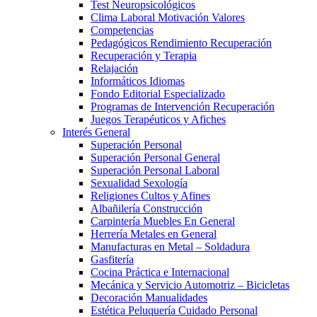
Test Neuropsicológicos
Clima Laboral Motivación Valores
Competencias
Pedagógicos Rendimiento Recuperación
Recuperación y Terapia
Relajación
Informáticos Idiomas
Fondo Editorial Especializado
Programas de Intervención Recuperación
Juegos Terapéuticos y Afiches
Interés General
Superación Personal
Superación Personal General
Superación Personal Laboral
Sexualidad Sexología
Religiones Cultos y Afines
Albañilería Construcción
Carpintería Muebles En General
Herrería Metales en General
Manufacturas en Metal – Soldadura
Gasfitería
Cocina Práctica e Internacional
Mecánica y Servicio Automotriz – Bicicletas
Decoración Manualidades
Estética Peluquería Cuidado Personal