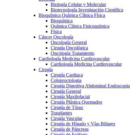
Biología Celular y Molecular
Biotecnología Investigación Científica
Bioquímica Química Clínica Física
Bioquímica
Química Clínica Fisicoquímica
Física
Cáncer Oncología
Oncología General
Cirugía Oncológica
Oncología Tratamiento
Cardiología Medicina Cardiovascular
Cardiología Medicina Cardiovascular
Cirugía
Cirugía Cardiaca
Coloproctologia
Cirugía Digestiva Abdominal Endoscopia
Cirugía General
Cirugía Maxilofacial
Cirugía Plástica Quemados
Cirugía de Tórax
Trasplantes
Cirugía Vascular
Cirugía de Hígado y Vías Biliares
Cirugía de Páncreas
Cirugía de Esófago