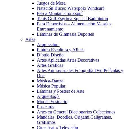
Juegos de Mesa
Natación Buceo Waterpolo Windsurf
Pesca Montañismo Esquí
Tenis Golf Esgrima Squash Bádminton
Para Deportistas – Alimentación Masajes
Entrenamiento
Láminas de Gimnasia Deportes
Artes
Arquitectura
Pintura Escultura y Afines
Dibujo Diseño
Artes Aplicadas Artes Decorativas
Artes Graficas
Artes Audiovisuales Fotografía Dvd Películas y
Doc
Música-Danza
Música Popular
Láminas y Posters de Arte
Arqueología
Modas Vestuario
Postcards
Artes en General Diccionarios Colecciones
Mandalas, Doodles, Origami,Caligramas,
Grafismos
Cine Teatro Televisión