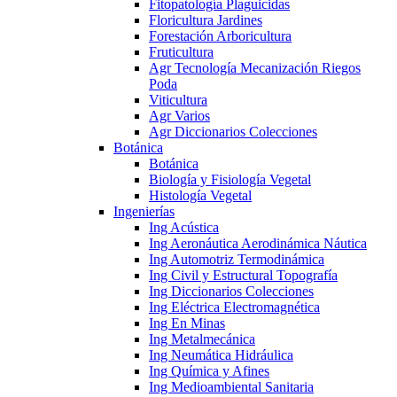
Fitopatología Plaguicidas
Floricultura Jardines
Forestación Arboricultura
Fruticultura
Agr Tecnología Mecanización Riegos
Poda
Viticultura
Agr Varios
Agr Diccionarios Colecciones
Botánica
Botánica
Biología y Fisiología Vegetal
Histología Vegetal
Ingenierías
Ing Acústica
Ing Aeronáutica Aerodinámica Náutica
Ing Automotriz Termodinámica
Ing Civil y Estructural Topografía
Ing Diccionarios Colecciones
Ing Eléctrica Electromagnética
Ing En Minas
Ing Metalmecánica
Ing Neumática Hidráulica
Ing Química y Afines
Ing Medioambiental Sanitaria