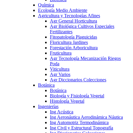
Química
Ecología Medio Ambiente
Agricultura y Tecnologías Afines
Agr General Horticultura
Agr Biológica Cultivos Especiales
Fertilizantes
Fitopatología Plaguicidas
Floricultura Jardines
Forestación Arboricultura
Fruticultura
Agr Tecnología Mecanización Riegos
Poda
Viticultura
Agr Varios
Agr Diccionarios Colecciones
Botánica
Botánica
Biología y Fisiología Vegetal
Histología Vegetal
Ingenierías
Ing Acústica
Ing Aeronáutica Aerodinámica Náutica
Ing Automotriz Termodinámica
Ing Civil y Estructural Topografía