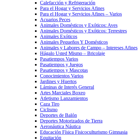
Calefacción y Refrigeración
Para el Hogar y Servicios Afines
Para el Hogar y Servicios Afines – Varios
Acuarios Peces
Animales Domésticos y Exóticos: Aves
Animales Domésticos y Exóticos: Terrestres
Animales Exóticos
Animales Pequeños Y Domésticos
Animales y Labores de Campo – Intereses Afines
Hágalo Usted Mismo – Bricolaje
Pasatiempos Varios
Pasatiempos y Juegos
Pasatiempos y Mascotas
Conocimientos Varios
Jardines y Huertos
Láminas de Interés General
Artes Marciales Boxeo
Atletismo Lanzamientos
Caza Tiro
Ciclismo
Deportes de Balón
Deportes Motorizados de Tierra
Aeronáutica Náutica
Educación Física Fisicoculturismo Gimnasia
Equitación