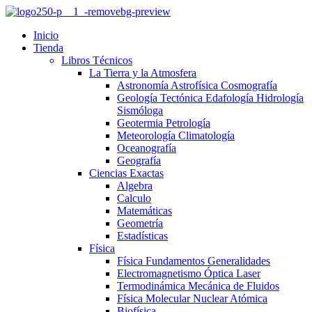
Inicio
Tienda
Libros Técnicos
La Tierra y la Atmosfera
Astronomía Astrofísica Cosmografía
Geología Tectónica Edafología Hidrología
Sismóloga
Geotermia Petrología
Meteorología Climatología
Oceanografía
Geografía
Ciencias Exactas
Algebra
Calculo
Matemáticas
Geometría
Estadísticas
Física
Física Fundamentos Generalidades
Electromagnetismo Óptica Laser
Termodinámica Mecánica de Fluidos
Física Molecular Nuclear Atómica
Biofísica