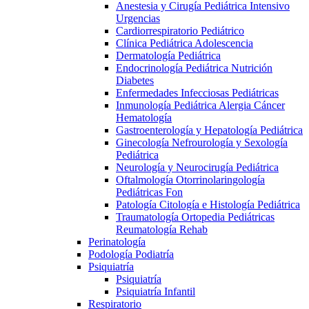
Anestesia y Cirugía Pediátrica Intensivo
Urgencias
Cardiorrespiratorio Pediátrico
Clínica Pediátrica Adolescencia
Dermatología Pediátrica
Endocrinología Pediátrica Nutrición
Diabetes
Enfermedades Infecciosas Pediátricas
Inmunología Pediátrica Alergia Cáncer
Hematología
Gastroenterología y Hepatología Pediátrica
Ginecología Nefrourología y Sexología
Pediátrica
Neurología y Neurocirugía Pediátrica
Oftalmología Otorrinolaringología
Pediátricas Fon
Patología Citología e Histología Pediátrica
Traumatología Ortopedia Pediátricas
Reumatología Rehab
Perinatología
Podología Podiatría
Psiquiatría
Psiquiatría
Psiquiatría Infantil
Respiratorio