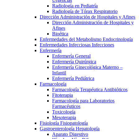
Urgencias
Radiología en Pediatría
Radiología de Tórax Respiratorio
Dirección Administración de Hospitales y Afines
Dirección Administración de Hospitales y
Afines
Bioética
Enfermedades del Metabolismo Endocrinología
Enfermedades Infecciosas Infecciones
Enfermería
Enfermería General
Enfermería Quirúrgica
Enfermería Ginecológica Materno –
Infantil
Enfermería Pediátrica
Farmacología
Farmacología Terapéutica Antibióticos
Fitoterapia
Farmacología para Laboratorios
Farmacéuticos
Toxicología
Mesoterapia
Fisiología Fisiopatología
Gastroenterología Hepatología
Aparato Digestivo