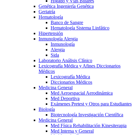
Hígado y Vías Biliares
Genética Ingeniería Genética
Geriatría
Hematología
Banco de Sangre
Hematología Sistema Linfático
Hipertensión
Inmunología Alergia
Inmunología
Alergia
Sida
Laboratorio Análisis Clínico
Lexicografía Médica y Afines Diccionarios
Médicos
Lexicografía Médica
Diccionarios Médicos
Medicina General
Med Aeroespacial Aerodinámica
Med Deportiva
Exámenes Pretest y Otros para Estudiantes
Biología
Biotecnología Investigación Científica
Medicina General
Med Física Rehabilitación Kinesiterapia
Med Interna y General