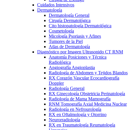
Cuidados Intensivos
Dermatología
Dermatología General
Cirugía Dermatológica
Cito histopatología Dermatológica
Cosmetología
Micología Psoriasis y Afines
Tumores de la Piel
Atlas de Dermatología
Diagnóstico por Imagen Ultrasonido CT RNM
Anatomía Posiciones y Técnica
Radiológica
Angiografía Angioplastia
Radiología de Abdomen y Tejidos Blandos
RX Corazón Vascular Ecocardiografía
Doppler
Radiología General
RX Ginecología Obstetricia Perinatología
Radiología de Mama Mamografía
RNM Tomografía Axial Medicina Nuclear
Radiología en Nefrourología
RX en Oftalmología y Otorrino
Neurorradiología
RX en Traumatología Reumatología