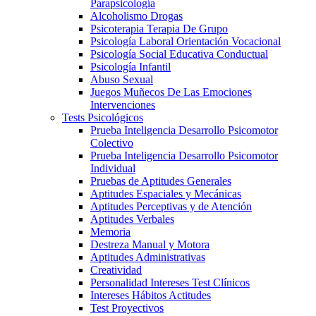
Parapsicología
Alcoholismo Drogas
Psicoterapia Terapia De Grupo
Psicología Laboral Orientación Vocacional
Psicología Social Educativa Conductual
Psicología Infantil
Abuso Sexual
Juegos Muñecos De Las Emociones
Intervenciones
Tests Psicológicos
Prueba Inteligencia Desarrollo Psicomotor
Colectivo
Prueba Inteligencia Desarrollo Psicomotor
Individual
Pruebas de Aptitudes Generales
Aptitudes Espaciales y Mecánicas
Aptitudes Perceptivas y de Atención
Aptitudes Verbales
Memoria
Destreza Manual y Motora
Aptitudes Administrativas
Creatividad
Personalidad Intereses Test Clínicos
Intereses Hábitos Actitudes
Test Proyectivos