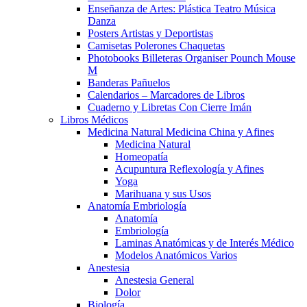
Enseñanza de Artes: Plástica Teatro Música
Danza
Posters Artistas y Deportistas
Camisetas Polerones Chaquetas
Photobooks Billeteras Organiser Pounch Mouse
M
Banderas Pañuelos
Calendarios – Marcadores de Libros
Cuaderno y Libretas Con Cierre Imán
Libros Médicos
Medicina Natural Medicina China y Afines
Medicina Natural
Homeopatía
Acupuntura Reflexología y Afines
Yoga
Marihuana y sus Usos
Anatomía Embriología
Anatomía
Embriología
Laminas Anatómicas y de Interés Médico
Modelos Anatómicos Varios
Anestesia
Anestesia General
Dolor
Biología