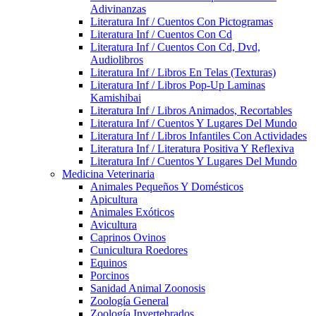
Adivinanzas
Literatura Inf / Cuentos Con Pictogramas
Literatura Inf / Cuentos Con Cd
Literatura Inf / Cuentos Con Cd, Dvd,
Audiolibros
Literatura Inf / Libros En Telas (Texturas)
Literatura Inf / Libros Pop-Up Laminas
Kamishibai
Literatura Inf / Libros Animados, Recortables
Literatura Inf / Cuentos Y Lugares Del Mundo
Literatura Inf / Libros Infantiles Con Actividades
Literatura Inf / Literatura Positiva Y Reflexiva
Literatura Inf / Cuentos Y Lugares Del Mundo
Medicina Veterinaria
Animales Pequeños Y Domésticos
Apicultura
Animales Exóticos
Avicultura
Caprinos Ovinos
Cunicultura Roedores
Equinos
Porcinos
Sanidad Animal Zoonosis
Zoología General
Zoología Invertebrados