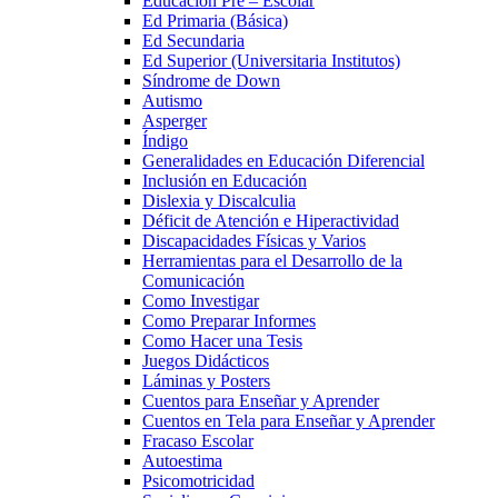
Educación Pre – Escolar
Ed Primaria (Básica)
Ed Secundaria
Ed Superior (Universitaria Institutos)
Síndrome de Down
Autismo
Asperger
Índigo
Generalidades en Educación Diferencial
Inclusión en Educación
Dislexia y Discalculia
Déficit de Atención e Hiperactividad
Discapacidades Físicas y Varios
Herramientas para el Desarrollo de la
Comunicación
Como Investigar
Como Preparar Informes
Como Hacer una Tesis
Juegos Didácticos
Láminas y Posters
Cuentos para Enseñar y Aprender
Cuentos en Tela para Enseñar y Aprender
Fracaso Escolar
Autoestima
Psicomotricidad