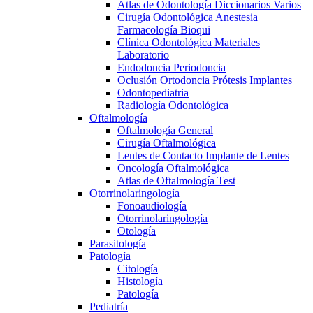
Atlas de Odontología Diccionarios Varios
Cirugía Odontológica Anestesia
Farmacología Bioqui
Clínica Odontológica Materiales
Laboratorio
Endodoncia Periodoncia
Oclusión Ortodoncia Prótesis Implantes
Odontopediatria
Radiología Odontológica
Oftalmología
Oftalmología General
Cirugía Oftalmológica
Lentes de Contacto Implante de Lentes
Oncología Oftalmológica
Atlas de Oftalmología Test
Otorrinolaringología
Fonoaudiología
Otorrinolaringología
Otología
Parasitología
Patología
Citología
Histología
Patología
Pediatría