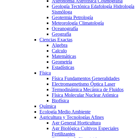
Astronomía Astrofísica Cosmografía
Geología Tectónica Edafología Hidrología
Sismóloga
Geotermia Petrología
Meteorología Climatología
Oceanografía
Geografía
Ciencias Exactas
Algebra
Calculo
Matemáticas
Geometría
Estadísticas
Física
Física Fundamentos Generalidades
Electromagnetismo Óptica Laser
Termodinámica Mecánica de Fluidos
Física Molecular Nuclear Atómica
Biofísica
Química
Ecología Medio Ambiente
Agricultura y Tecnologías Afines
Agr General Horticultura
Agr Biológica Cultivos Especiales
Fertilizantes