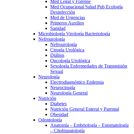
Med Legal y Forense
Med Ocupacional Salud Pub Ecología
Desinfección
Med de Urgencias
Primeros Auxilios
Sanidad
Microbiología Virología Bacteriología
Nefrourología
Nefrourología
Cirugía Urológica
Diálisis
Oncología Urológica
Sexología Enfermedades de Transmisión
Sexual
Neurología
Electrodiagnóstico Epilepsia
Neurocirugía
Neurología General
Nutrición
Diabetes
Nutrición General Enteral y Parental
Obesidad
Odontología
Anatomía – Embriología – Estomatología
– Citohispatología