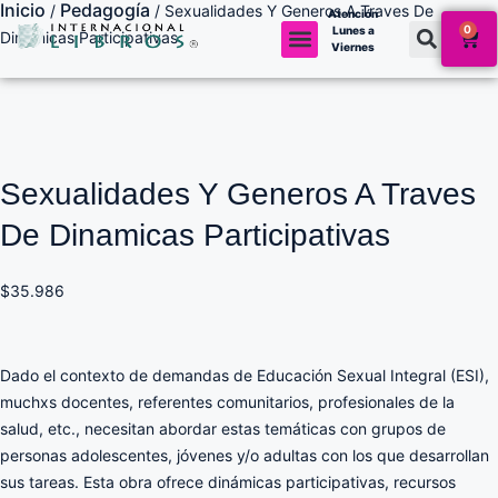
Inicio
Pedagogía
/
/ Sexualidades Y Generos A Traves De
Atención
0
Lunes a
Dinamicas Participativas
Viernes
Sexualidades Y Generos A Traves
De Dinamicas Participativas
$
35.986
Dado el contexto de demandas de Educación Sexual Integral (ESI),
muchxs docentes, referentes comunitarios, profesionales de la
salud, etc., necesitan abordar estas temáticas con grupos de
personas adolescentes, jóvenes y/o adultas con los que desarrollan
sus tareas. Esta obra ofrece dinámicas participativas, recursos