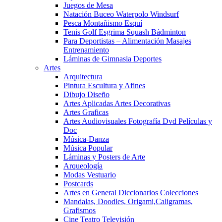
Juegos de Mesa
Natación Buceo Waterpolo Windsurf
Pesca Montañismo Esquí
Tenis Golf Esgrima Squash Bádminton
Para Deportistas – Alimentación Masajes
Entrenamiento
Láminas de Gimnasia Deportes
Artes
Arquitectura
Pintura Escultura y Afines
Dibujo Diseño
Artes Aplicadas Artes Decorativas
Artes Graficas
Artes Audiovisuales Fotografía Dvd Películas y
Doc
Música-Danza
Música Popular
Láminas y Posters de Arte
Arqueología
Modas Vestuario
Postcards
Artes en General Diccionarios Colecciones
Mandalas, Doodles, Origami,Caligramas,
Grafismos
Cine Teatro Televisión