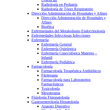
Urgencias
Radiología en Pediatría
Radiología de Tórax Respiratorio
Dirección Administración de Hospitales y Afines
Dirección Administración de Hospitales y
Afines
Bioética
Enfermedades del Metabolismo Endocrinología
Enfermedades Infecciosas Infecciones
Enfermería
Enfermería General
Enfermería Quirúrgica
Enfermería Ginecológica Materno –
Infantil
Enfermería Pediátrica
Farmacología
Farmacología Terapéutica Antibióticos
Fitoterapia
Farmacología para Laboratorios
Farmacéuticos
Toxicología
Mesoterapia
Fisiología Fisiopatología
Gastroenterología Hepatología
Aparato Digestivo