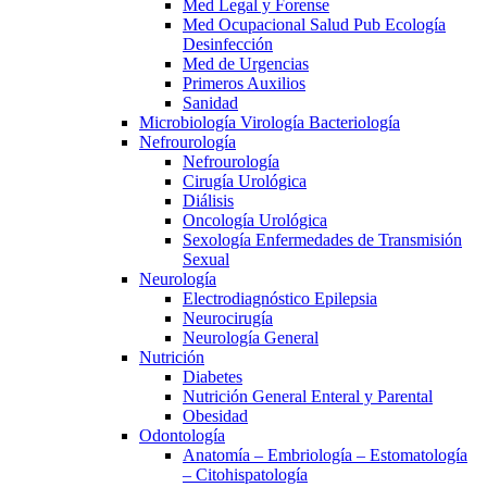
Med Legal y Forense
Med Ocupacional Salud Pub Ecología
Desinfección
Med de Urgencias
Primeros Auxilios
Sanidad
Microbiología Virología Bacteriología
Nefrourología
Nefrourología
Cirugía Urológica
Diálisis
Oncología Urológica
Sexología Enfermedades de Transmisión
Sexual
Neurología
Electrodiagnóstico Epilepsia
Neurocirugía
Neurología General
Nutrición
Diabetes
Nutrición General Enteral y Parental
Obesidad
Odontología
Anatomía – Embriología – Estomatología
– Citohispatología