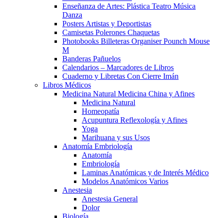
Enseñanza de Artes: Plástica Teatro Música
Danza
Posters Artistas y Deportistas
Camisetas Polerones Chaquetas
Photobooks Billeteras Organiser Pounch Mouse
M
Banderas Pañuelos
Calendarios – Marcadores de Libros
Cuaderno y Libretas Con Cierre Imán
Libros Médicos
Medicina Natural Medicina China y Afines
Medicina Natural
Homeopatía
Acupuntura Reflexología y Afines
Yoga
Marihuana y sus Usos
Anatomía Embriología
Anatomía
Embriología
Laminas Anatómicas y de Interés Médico
Modelos Anatómicos Varios
Anestesia
Anestesia General
Dolor
Biología