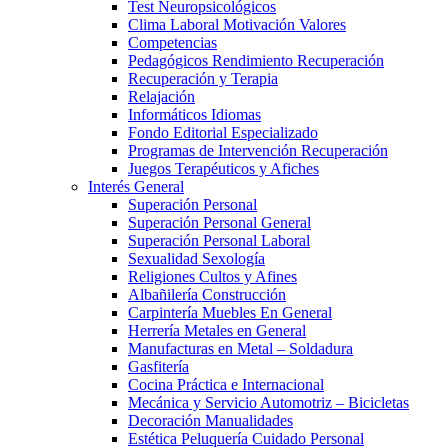
Test Neuropsicológicos
Clima Laboral Motivación Valores
Competencias
Pedagógicos Rendimiento Recuperación
Recuperación y Terapia
Relajación
Informáticos Idiomas
Fondo Editorial Especializado
Programas de Intervención Recuperación
Juegos Terapéuticos y Afiches
Interés General
Superación Personal
Superación Personal General
Superación Personal Laboral
Sexualidad Sexología
Religiones Cultos y Afines
Albañilería Construcción
Carpintería Muebles En General
Herrería Metales en General
Manufacturas en Metal – Soldadura
Gasfitería
Cocina Práctica e Internacional
Mecánica y Servicio Automotriz – Bicicletas
Decoración Manualidades
Estética Peluquería Cuidado Personal