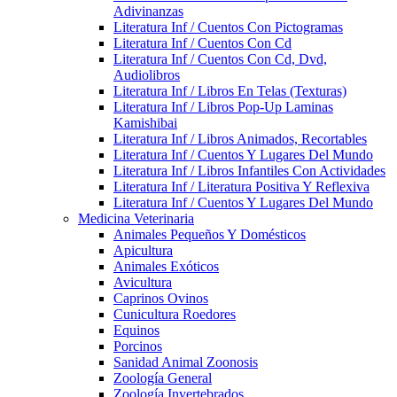
Adivinanzas
Literatura Inf / Cuentos Con Pictogramas
Literatura Inf / Cuentos Con Cd
Literatura Inf / Cuentos Con Cd, Dvd,
Audiolibros
Literatura Inf / Libros En Telas (Texturas)
Literatura Inf / Libros Pop-Up Laminas
Kamishibai
Literatura Inf / Libros Animados, Recortables
Literatura Inf / Cuentos Y Lugares Del Mundo
Literatura Inf / Libros Infantiles Con Actividades
Literatura Inf / Literatura Positiva Y Reflexiva
Literatura Inf / Cuentos Y Lugares Del Mundo
Medicina Veterinaria
Animales Pequeños Y Domésticos
Apicultura
Animales Exóticos
Avicultura
Caprinos Ovinos
Cunicultura Roedores
Equinos
Porcinos
Sanidad Animal Zoonosis
Zoología General
Zoología Invertebrados