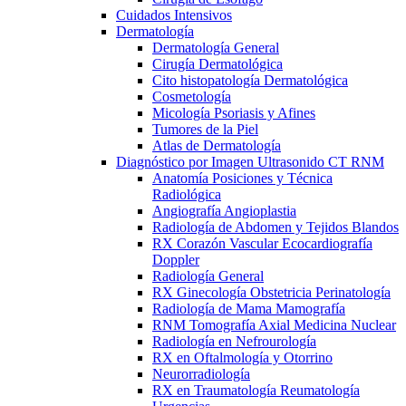
Cuidados Intensivos
Dermatología
Dermatología General
Cirugía Dermatológica
Cito histopatología Dermatológica
Cosmetología
Micología Psoriasis y Afines
Tumores de la Piel
Atlas de Dermatología
Diagnóstico por Imagen Ultrasonido CT RNM
Anatomía Posiciones y Técnica
Radiológica
Angiografía Angioplastia
Radiología de Abdomen y Tejidos Blandos
RX Corazón Vascular Ecocardiografía
Doppler
Radiología General
RX Ginecología Obstetricia Perinatología
Radiología de Mama Mamografía
RNM Tomografía Axial Medicina Nuclear
Radiología en Nefrourología
RX en Oftalmología y Otorrino
Neurorradiología
RX en Traumatología Reumatología