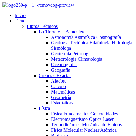
Inicio
Tienda
Libros Técnicos
La Tierra y la Atmosfera
Astronomía Astrofísica Cosmografía
Geología Tectónica Edafología Hidrología
Sismóloga
Geotermia Petrología
Meteorología Climatología
Oceanografía
Geografía
Ciencias Exactas
Algebra
Calculo
Matemáticas
Geometría
Estadísticas
Física
Física Fundamentos Generalidades
Electromagnetismo Óptica Laser
Termodinámica Mecánica de Fluidos
Física Molecular Nuclear Atómica
Biofísica