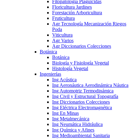
Fitopatología Plaguicidas
Floricultura Jardines
Forestación Arboricultura
Fruticultura
Agr Tecnología Mecanización Riegos
Poda
Viticultura
Agr Varios
Agr Diccionarios Colecciones
Botánica
Botánica
Biología y Fisiología Vegetal
Histología Vegetal
Ingenierías
Ing Acústica
Ing Aeronáutica Aerodinámica Náutica
Ing Automotriz Termodinámica
Ing Civil y Estructural Topografía
Ing Diccionarios Colecciones
Ing Eléctrica Electromagnética
Ing En Minas
Ing Metalmecánica
Ing Neumática Hidráulica
Ing Química y Afines
Ing Medioambiental Sanitaria