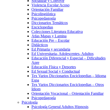
Socializar y Convivir
Violencia Escolar Acoso
Orientación Familiar
Psicolingüística
Psicopedagogía
Diccionarios Temáticos
Enciclopedias
Colecciones Literatura Educativa
Atlas Mapas y Lamina
Educación Pre – Escolar
Didácticos
Ed Primaria y secundaria
Ed Universitaria- Adolescentes- Adultos
Educación Diferencial y Especial – Dificultades
Apre
Educación Física y Deportes
Ed Sexual Social y Conductual
Tex Varios Diccionarios Enciclopedias – Idioma
Espa
Tex Varios Diccionarios Enciclopedias – Otros
Idiom
Orientación Vocacional – Orientación Familiar
Psicopedagogía
Psicología
Psicología General Adultos Hipnosis