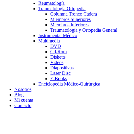
Reumatología
Traumatología Ortopedia
Columna Tronco Cadera
Miembros Superiores
Miembros Inferiores
Traumatología y Ortopedia General
Instrumental Médico
Multimedia
DVD
Cd-Rom
Disketts
Videos
Diapositivas
Laser Disc
E-Books
Enciclopedia Médico-Quirúrgica
Nosotros
Blog
Mi cuenta
Contacto