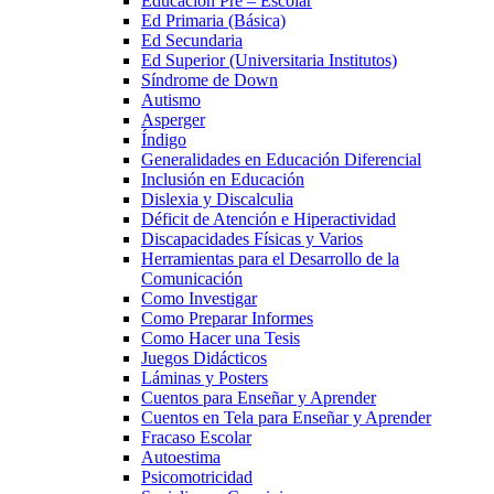
Educación Pre – Escolar
Ed Primaria (Básica)
Ed Secundaria
Ed Superior (Universitaria Institutos)
Síndrome de Down
Autismo
Asperger
Índigo
Generalidades en Educación Diferencial
Inclusión en Educación
Dislexia y Discalculia
Déficit de Atención e Hiperactividad
Discapacidades Físicas y Varios
Herramientas para el Desarrollo de la
Comunicación
Como Investigar
Como Preparar Informes
Como Hacer una Tesis
Juegos Didácticos
Láminas y Posters
Cuentos para Enseñar y Aprender
Cuentos en Tela para Enseñar y Aprender
Fracaso Escolar
Autoestima
Psicomotricidad