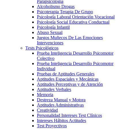
Parapsicología
Alcoholismo Drogas
Psicoterapia Terapia De Grupo
Psicología Laboral Orientación Vocacional
Psicología Social Educativa Conductual
Psicología Infantil
Abuso Sexual
Juegos Muñecos De Las Emociones
Intervenciones
Tests Psicológicos
Prueba Inteligencia Desarrollo Psicomotor
Colectivo
Prueba Inteligencia Desarrollo Psicomotor
Individual
Pruebas de Aptitudes Generales
Aptitudes Espaciales y Mecánicas
Aptitudes Perceptivas y de Atención
Aptitudes Verbales
Memoria
Destreza Manual y Motora
Aptitudes Administrativas
Creatividad
Personalidad Intereses Test Clínicos
Intereses Hábitos Actitudes
Test Proyectivos