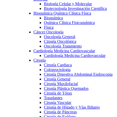
Biología Celular y Molecular
Biotecnología Investigación Científica
Bioquímica Química Clínica Física
Bioquímica
Química Clínica Fisicoquímica
Física
Cáncer Oncología
Oncología General
Cirugía Oncológica
Oncología Tratamiento
Cardiología Medicina Cardiovascular
Cardiología Medicina Cardiovascular
Cirugía
Cirugía Cardiaca
Coloproctologia
Cirugía Digestiva Abdominal Endoscopia
Cirugía General
Cirugía Maxilofacial
Cirugía Plástica Quemados
Cirugía de Tórax
Trasplantes
Cirugía Vascular
Cirugía de Hígado y Vías Biliares
Cirugía de Páncreas
Cirugía de Esófago