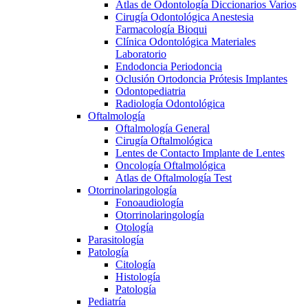
Atlas de Odontología Diccionarios Varios
Cirugía Odontológica Anestesia
Farmacología Bioqui
Clínica Odontológica Materiales
Laboratorio
Endodoncia Periodoncia
Oclusión Ortodoncia Prótesis Implantes
Odontopediatria
Radiología Odontológica
Oftalmología
Oftalmología General
Cirugía Oftalmológica
Lentes de Contacto Implante de Lentes
Oncología Oftalmológica
Atlas de Oftalmología Test
Otorrinolaringología
Fonoaudiología
Otorrinolaringología
Otología
Parasitología
Patología
Citología
Histología
Patología
Pediatría