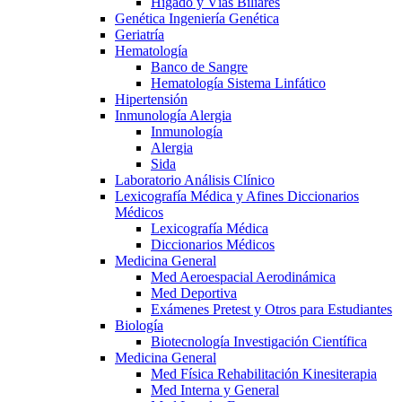
Hígado y Vías Biliares
Genética Ingeniería Genética
Geriatría
Hematología
Banco de Sangre
Hematología Sistema Linfático
Hipertensión
Inmunología Alergia
Inmunología
Alergia
Sida
Laboratorio Análisis Clínico
Lexicografía Médica y Afines Diccionarios
Médicos
Lexicografía Médica
Diccionarios Médicos
Medicina General
Med Aeroespacial Aerodinámica
Med Deportiva
Exámenes Pretest y Otros para Estudiantes
Biología
Biotecnología Investigación Científica
Medicina General
Med Física Rehabilitación Kinesiterapia
Med Interna y General