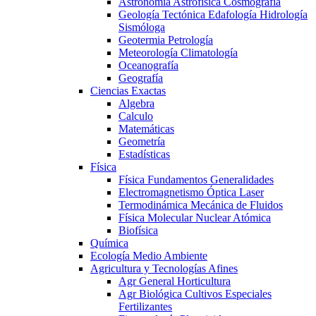
Astronomía Astrofísica Cosmografía
Geología Tectónica Edafología Hidrología
Sismóloga
Geotermia Petrología
Meteorología Climatología
Oceanografía
Geografía
Ciencias Exactas
Algebra
Calculo
Matemáticas
Geometría
Estadísticas
Física
Física Fundamentos Generalidades
Electromagnetismo Óptica Laser
Termodinámica Mecánica de Fluidos
Física Molecular Nuclear Atómica
Biofísica
Química
Ecología Medio Ambiente
Agricultura y Tecnologías Afines
Agr General Horticultura
Agr Biológica Cultivos Especiales
Fertilizantes