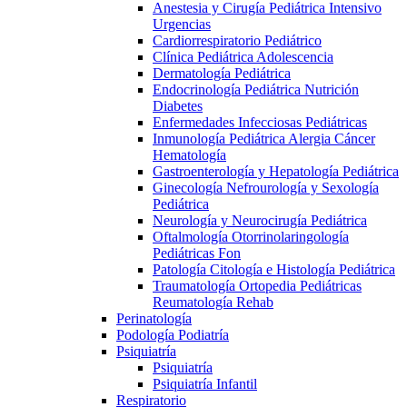
Anestesia y Cirugía Pediátrica Intensivo
Urgencias
Cardiorrespiratorio Pediátrico
Clínica Pediátrica Adolescencia
Dermatología Pediátrica
Endocrinología Pediátrica Nutrición
Diabetes
Enfermedades Infecciosas Pediátricas
Inmunología Pediátrica Alergia Cáncer
Hematología
Gastroenterología y Hepatología Pediátrica
Ginecología Nefrourología y Sexología
Pediátrica
Neurología y Neurocirugía Pediátrica
Oftalmología Otorrinolaringología
Pediátricas Fon
Patología Citología e Histología Pediátrica
Traumatología Ortopedia Pediátricas
Reumatología Rehab
Perinatología
Podología Podiatría
Psiquiatría
Psiquiatría
Psiquiatría Infantil
Respiratorio