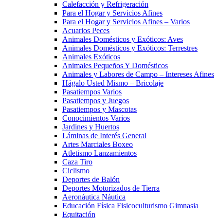
Calefacción y Refrigeración
Para el Hogar y Servicios Afines
Para el Hogar y Servicios Afines – Varios
Acuarios Peces
Animales Domésticos y Exóticos: Aves
Animales Domésticos y Exóticos: Terrestres
Animales Exóticos
Animales Pequeños Y Domésticos
Animales y Labores de Campo – Intereses Afines
Hágalo Usted Mismo – Bricolaje
Pasatiempos Varios
Pasatiempos y Juegos
Pasatiempos y Mascotas
Conocimientos Varios
Jardines y Huertos
Láminas de Interés General
Artes Marciales Boxeo
Atletismo Lanzamientos
Caza Tiro
Ciclismo
Deportes de Balón
Deportes Motorizados de Tierra
Aeronáutica Náutica
Educación Física Fisicoculturismo Gimnasia
Equitación