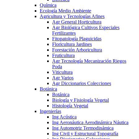
Química
Ecología Medio Ambiente
Agricultura y Tecnologías Afines
Agr General Horticultura
Agr Biológica Cultivos Especiales
Fertilizantes
Fitopatología Plaguicidas
Floricultura Jardines
Forestación Arboricultura
Fruticultura
Agr Tecnología Mecanización Riegos
Poda
Viticultura
Agr Varios
Agr Diccionarios Colecciones
Botánica
Botánica
Biología y Fisiología Vegetal
Histología Vegetal
Ingenierías
Ing Acústica
Ing Aeronáutica Aerodinámica Náutica
Ing Automotriz Termodinámica
Ing Civil y Estructural Topografía