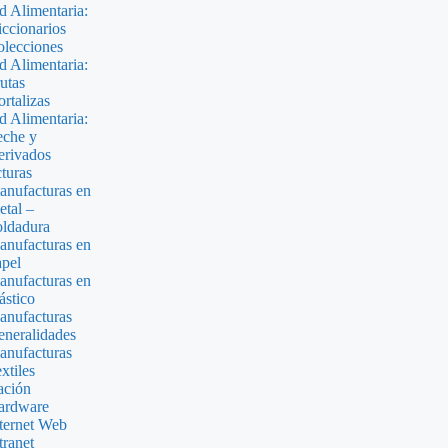
d Alimentaria:
ccionarios
lecciones
d Alimentaria:
utas
rtalizas
d Alimentaria:
eche y
erivados
turas
nufacturas en
tal –
ldadura
nufacturas en
pel
nufacturas en
ástico
nufacturas
neralidades
nufacturas
xtiles
ción
ardware
ternet Web
tranet