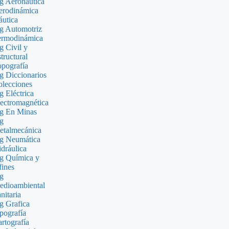
g Aeronáutica
erodinámica
utica
g Automotriz
ermodinámica
g Civil y
tructural
pografía
g Diccionarios
lecciones
g Eléctrica
ectromagnética
g En Minas
g
etalmecánica
g Neumática
dráulica
g Química y
ines
g
edioambiental
nitaria
g Grafica
pografía
rtografía