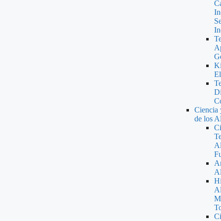
Ca
In
Se
In
Te
Ap
Ge
Ki
El
Te
Di
Co
Ciencia 
de los A
Ci
Te
A
F
An
A
Hi
Al
Mi
To
Ci