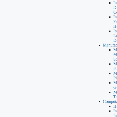
In
Di
Co
In
Fr
Ho
In
L
D
Manufac
Ma
Me
So
Ma
Pa
Ma
Pl
Ma
Ge
Ma
Te
Computa
H
In
In