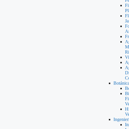
Fe
Fi
Pl
Fl
Ja
Fo
Ar
Fr
Ag
M
R
Vi
Ag
A
Di
Co
Botánic
Bo
Bi
Fi
Ve
Hi
Ve
Ingenier
In