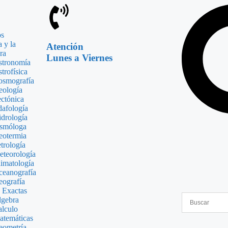
os
a y la
Atención
ra
Lunes a Viernes
stronomía
trofísica
osmografía
eología
ctónica
afología
drología
ismóloga
eotermia
trología
teorología
imatología
eanografía
ografía
 Exactas
lgebra
lculo
temáticas
eometría