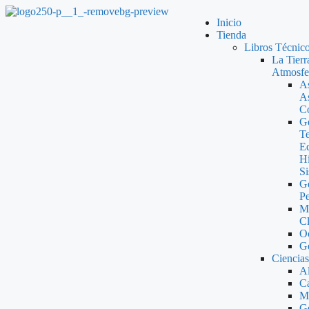
Inicio
Tienda
Libros Técnic
La Tierr
Atmosfe
A
As
C
G
Te
Ed
Hi
S
G
Pe
Me
Cl
Oc
Ge
Ciencias
A
Ca
Ma
G