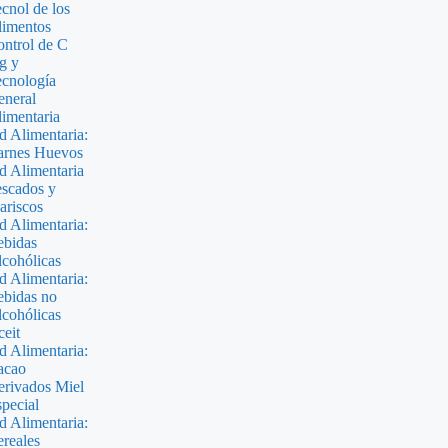
cnol de los
limentos
ntrol de C
g y
cnología
neral
imentaria
d Alimentaria:
arnes Huevos
d Alimentaria
scados y
riscos
d Alimentaria:
ebidas
cohólicas
d Alimentaria:
bidas no
cohólicas
eit
d Alimentaria:
acao
rivados Miel
pecial
d Alimentaria:
reales