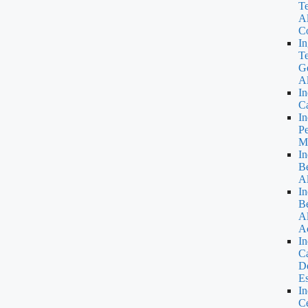
Te
A
Co
In
Te
Ge
Al
In
C
In
Pe
Ma
In
B
Al
In
Be
Al
Ac
In
C
De
Es
In
Ce