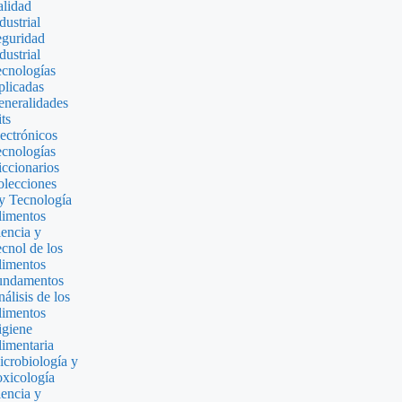
lidad
dustrial
guridad
dustrial
cnologías
licadas
neralidades
ts
ectrónicos
cnologías
ccionarios
lecciones
y Tecnología
limentos
encia y
cnol de los
limentos
undamentos
álisis de los
limentos
giene
imentaria
crobiología y
xicología
encia y