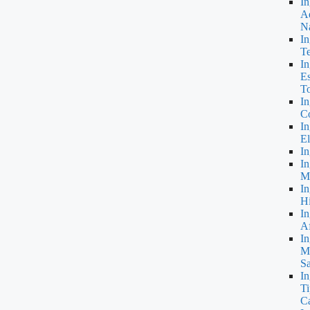
In
A
Ná
In
T
In
Es
To
In
Co
In
El
In
In
M
In
Hi
In
Af
In
M
Sa
In
Ti
Ca