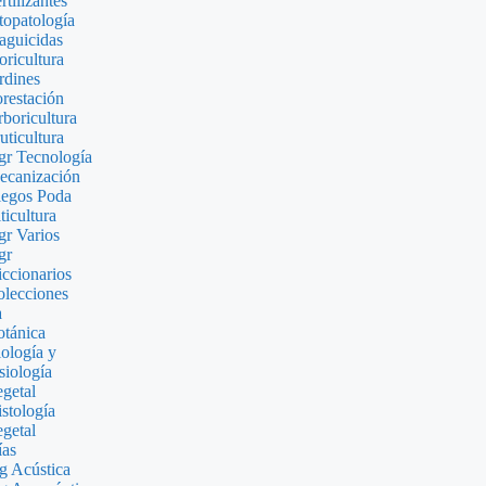
rtilizantes
topatología
aguicidas
oricultura
rdines
restación
boricultura
uticultura
r Tecnología
ecanización
iegos Poda
ticultura
r Varios
gr
ccionarios
lecciones
a
tánica
ología y
siología
getal
stología
getal
ías
g Acústica