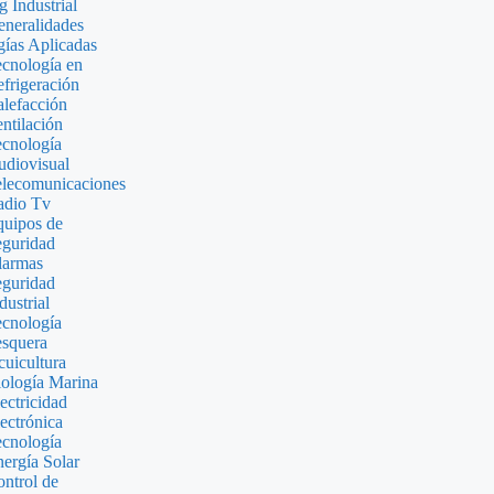
g Industrial
neralidades
ías Aplicadas
cnología en
frigeración
lefacción
ntilación
cnología
diovisual
lecomunicaciones
adio Tv
uipos de
guridad
larmas
guridad
dustrial
cnología
squera
uicultura
ología Marina
ectricidad
ectrónica
cnología
ergía Solar
ntrol de