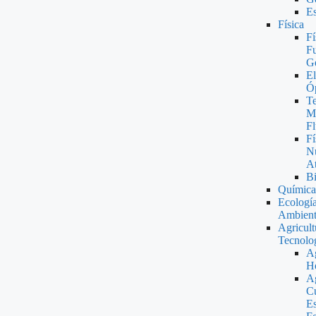
Es
Física
Fí
F
Ge
El
Óp
T
M
Fl
Fí
Nu
A
Bi
Química
Ecologí
Ambient
Agricult
Tecnolog
Ag
Ho
Ag
Cu
Es