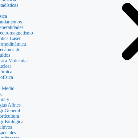
tadísticas
sica
undamentos
neralidades
ectromagnetismo
tica Laser
ermodinámica
ecánica de
uidos
sica Molecular
clear
tómica
ofísica
a Medio
e
ura y
ías Afines
r General
rticultura
r Biológica
ltivos
peciales