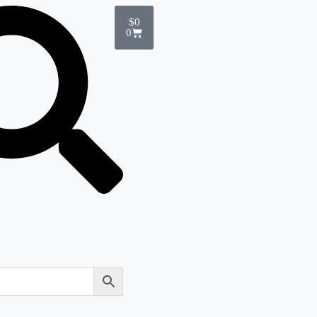
$
0
0