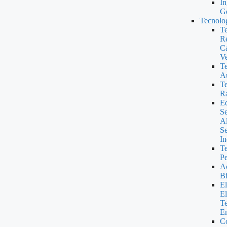
In
Ge
Tecnolog
Te
Re
Ca
Ve
Te
Au
Te
R
Eq
Se
A
Se
In
Te
Pe
Ac
Bi
El
El
Te
En
Co